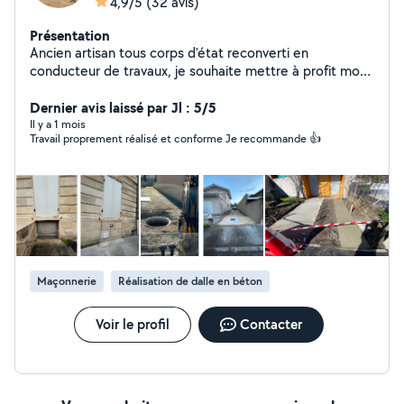
4,9/5
(32 avis)
Présentation
Ancien artisan tous corps d'état reconverti en
conducteur de travaux, je souhaite mettre à profit mon
expérience pour transformer vos idées en projets
concrets sur mon temps libre. Je peux réaliser tout type
Dernier avis laissé par Jl : 5/5
de travaux : - Terrassement, maçonnerie,
Il y a 1 mois
Travail proprement réalisé et conforme Je recommande 👍
aménagements extérieurs - Rénovation immobilière
(plâtrerie, revêtements de sol, peinture, ...) Réactif et à
l'écoute, je veille à ce que chaque détail compte.
N'hésitez pas à me laisser un message avec votre
numéro de téléphone afin que je puisse vous contacter
directement.
Maçonnerie
Réalisation de dalle en béton
Voir le profil
Contacter