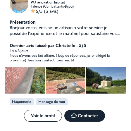
WJ rénovation habitat
Talence (Combattants-Bijou)
5/5
(3 avis)
Présentation
Bonjour voisin, voisine un artisan a votre service je
possède l'expérience et le matériel pour satisfaire vos
demandes dans la rénovation du bâtiment et la création
intervention rapide des placements et devis gratuits je
Dernier avis laissé par Christelle : 5/5
reste à votre disposition cordialement.josuè l'artisan
Il y a 8 jours
Nous n'avons pas fait affaire, ( bcp de réponses: j'ai privilégié la
proximité) Très bon contact, très réactif
Maçonnerie
Montage de mur
Voir le profil
Contacter