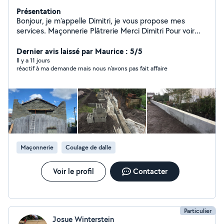
Présentation
Bonjour, je m'appelle Dimitri, je vous propose mes
services. Maçonnerie Plâtrerie Merci Dimitri Pour voir
nos travaux finis, veuillez consulter notre page Facebook
: Giorgi Kutsniashvili
Dernier avis laissé par Maurice : 5/5
Il y a 11 jours
réactif à ma demande mais nous n'avons pas fait affaire
Maçonnerie
Coulage de dalle
Voir le profil
Contacter
Particulier
Josue Winterstein