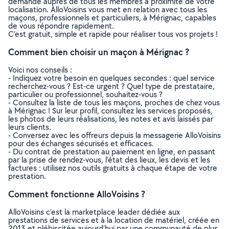
demande auprès de tous les membres à proximité de votre
localisation. AlloVoisins vous met en relation avec tous les
maçons, professionnels et particuliers, à Mérignac, capables
de vous répondre rapidement.
C’est gratuit, simple et rapide pour réaliser tous vos projets !
Comment bien choisir un maçon à Mérignac ?
Voici nos conseils :
- Indiquez votre besoin en quelques secondes : quel service
recherchez-vous ? Est-ce urgent ? Quel type de prestataire,
particulier ou professionnel, souhaitez-vous ?
- Consultez la liste de tous les maçons, proches de chez vous
à Mérignac ! Sur leur profil, consultez les services proposés,
les photos de leurs réalisations, les notes et avis laissés par
leurs clients.
- Conversez avec les offreurs depuis la messagerie AlloVoisins
pour des échanges sécurisés et efficaces.
- Du contrat de prestation au paiement en ligne, en passant
par la prise de rendez-vous, l’état des lieux, les devis et les
factures : utilisez nos outils gratuits à chaque étape de votre
prestation.
Comment fonctionne AlloVoisins ?
AlloVoisins c’est la marketplace leader dédiée aux
prestations de services et à la location de matériel, créée en
2013 et plébiscitée aujourd’hui par une communauté de plus