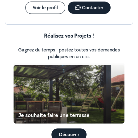
de façade, enduit, crépi, pose bardage, pose bois en
façade Revêtements de sol et mur : parquet, faience,
Voir le profil
Contacter
carrelage, peinture, toile de verre, papier peint
Terrasses en bois composite : conception, installation,
rénovation Pose de parquet stratifié, cloué, collé
Réalisez vos Projets !
Gagnez du temps : postez toutes vos demandes
publiques en un clic.
Je souhaite faire une terrasse
Découvrir