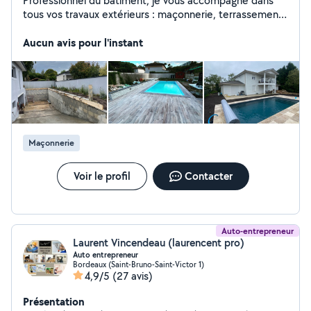
Professionnel du bâtiment, je vous accompagne dans
tous vos travaux extérieurs : maçonnerie, terrassement .
J'interviens pour les branchements VRD, la création
d'allées, de parkings et d'accès chantier. Je réalise
Aucun avis pour l'instant
également des piscines maçonnées sur mesure. Travail
sérieux, soigné et adapté à vos besoins.
Maçonnerie
Voir le profil
Contacter
Auto-entrepreneur
Laurent Vincendeau (laurencent pro)
Auto entrepreneur
Bordeaux (Saint-Bruno-Saint-Victor 1)
4,9/5
(27 avis)
Présentation