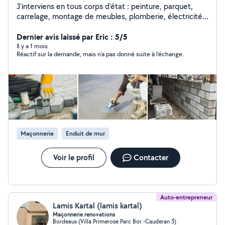
J'interviens en tous corps d'état : peinture, parquet,
carrelage, montage de meubles, plomberie, électricité,
cloisons, enduits, dépose et montage total de cuisines
et SDB. Je suis réactif, compétitif, et efficace. -
Dernier avis laissé par Eric : 5/5
couverture, toiture, nettoyage, rénovation - menuiserie -
Il y a 1 mois
Réactif sur la demande, mais n’a pas donné suite à l’échange.
Démolition, évacuation - Maçonnerie - Carrelage -
Platerie... - Peinture...peintre - charpente, pose toiture,
dépannage bachage - Ravalement...façadier - Pose de
revêtement sol et mûr - Création salle de bain ancienne,
moderne ou tendance - Terrasse en bois composite -
Pose parquet Nos garanties : QUALITÉ et RESPECT.
Tous nos travaux sont couverts par une garantie
décennale Je possède une nacelle d'une hauteur de
Maçonnerie
Enduit de mur
18m pour tous vos projets en toute sécurité bien sûr
mais également un camion benne et mini pelle pour des
travaux de petite et grosse maçonnerie
Voir le profil
Contacter
Auto-entrepreneur
Lamis Kartal (lamis kartal)
Maçonnerie renovations
Bordeaux (Villa Primerose Parc Bor.-Cauderan 3)