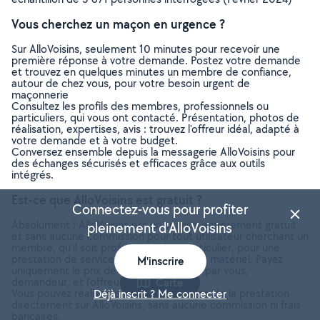
Vous cherchez un maçon en urgence ?
Sur AlloVoisins, seulement 10 minutes pour recevoir une
première réponse à votre demande. Postez votre demande
et trouvez en quelques minutes un membre de confiance,
autour de chez vous, pour votre besoin urgent de
maçonnerie
Consultez les profils des membres, professionnels ou
particuliers, qui vous ont contacté. Présentation, photos de
réalisation, expertises, avis : trouvez l'offreur idéal, adapté à
votre demande et à votre budget.
Conversez ensemble depuis la messagerie AlloVoisins pour
des échanges sécurisés et efficaces grâce aux outils
intégrés.
Est-ce que AlloVoisins est gratuit ?
Connectez-vous pour profiter
Absolument ! AlloVoisins est un service entièrement gratuit
pleinement d'AlloVoisins
et sans aucune commission pour tout utilisateur cherchant un
membre, qu’il soit professionnel ou particulier, pour une
prestation de service ou une location de matériel. Payez
M'inscrire
uniquement le prix de la prestation, fixé par vous,
demandeur, et l’offreur.
Carte
Vous pouvez réaliser le paiement en ligne de la prestation
Déjà inscrit ? Me connecter
directement sur AlloVoisins, sans aucune commission ni frais
bancaires.