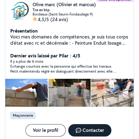
Olive marc (Olivier et marcus)
Tce en btp
Bordeaux (Saint-Seurin-Fondaudege 9)
4,5/5
(24 avis)
Présentation
Voici mes domaines de compétences, je suis tous corps
d'état avec rc et décénnale : - Peinture Enduit lissage
partiel ou complet des supports/ Pose fibre de verre
toile de verre pose et dépose revêtement muraux/
Dernier avis laissé par Pilar : 4/5
Vernis / lasure/ Plafond / Mur / Porte / volet
Il y a plus de 6 mois
Echange courtois avec la personne qui effectue les travaux.
/portail/Application à partir de 10 euros du m2 - Bande a
Petit malentendu réglé en dialoguant directement avec elle.
joint / fer d'angle /Enduisage Ratissage complet à partir
Personne très correct.
de 5 euros du - Tous types de travaux peinture extérieur
façade,maison neuve,extension, murette, Crépis,
réalisation d'enduit finition traitement des fissures,
ponçage des supports dalle, chape, carrelage, faience,
mosaique à partir de 30 euros du m2 - Pose carrelage,
faience, parquet flottant,collé, coulé - Pose de placo
Maçonnerie
collé ou raillé avec ou sans isolation - Tous travaux de
plomberie ou rénovation salle de bain - Trou de piscine
ou terrassement avec matériel adéquoi - Création
Voir le profil
Contacter
piscine béton ou pose piscine semi-enterrée - terrasse