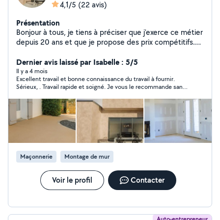
4,1/5
(22 avis)
Présentation
Bonjour à tous, je tiens à préciser que j'exerce ce métier
depuis 20 ans et que je propose des prix compétitifs.
Je prends en charge l'intégralité des travaux pour le
propriétaire, de A à Z, en offrant une solution clé en
Dernier avis laissé par Isabelle : 5/5
main. Cela inclut la maçonnerie, la toiture, le carrelage,
Il y a 4 mois
Excellent travail et bonne connaissance du travail à fournir.
la démolition extérieure et intérieure, le béton, le
Sérieux, . Travail rapide et soigné. Je vous le recommande sans
terrassement, les travaux de maçonnerie, le plâtrage, la
hésitation et je referai appel à lui si besoin .
peinture, la pose de carrelage et tous types de
revêtements de sol plomberie electricite placoplatre
devis gratuit asurance decennale fornis Merci.
Maçonnerie
Montage de mur
Voir le profil
Contacter
Auto-entrepreneur