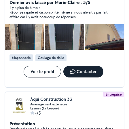
débarra de déchets etc ) Les travaux d'espace vert :
Dernier avis laissé par Marie-Claire : 5/5
Tonte de pelouse Taille de haie et arbuste Nettoyage
Il y a plus de 6 mois
Réponse rapide et disponibilité même si nous n’avait s pas fait
bâtiment extérieur : Toiture Pignon Façade N'hésiter
affaire car il y avait beaucoup de réponses
pas à me contacter en cas de besoin je me ferait un
plaisir de vous rendre service Travaille propre et soigner
Personne sérieux et respectueux d'autrui Déplacement
et devis gratuit
Maçonnerie
Coulage de dalle
Voir le profil
Contacter
Entreprise
Aqui Construction 33
Aménagement extérieure
Eysines (La Lesque)
-/5
Présentation