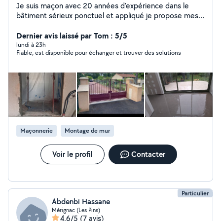
Je suis maçon avec 20 années d'expérience dans le
bâtiment sérieux ponctuel et appliqué je propose mes
services pour différents travaux de maçonnerie petit et
gros travaux de construction rénovation et réparation
Dernier avis laissé par Tom : 5/5
de mur façade clôture montage de Muret terrasse dalle
lundi à 23h
Fiable, est disponible pour échanger et trouver des solutions
béton enduit joint et finition travail soigné respect des
délais conseil adapté à vos besoins n'hésitez pas à me
contacter je serais ravi de vous aider dans vos projets
Maçonnerie
Montage de mur
Voir le profil
Contacter
Particulier
Abdenbi Hassane
Mérignac (Les Pins)
4,6/5
(7 avis)