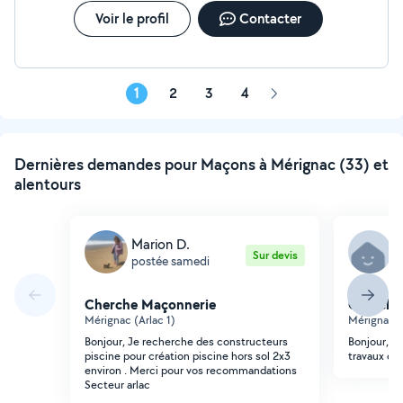
Voir le profil
Contacter
1
2
3
4
Page
suivante
Dernières demandes pour Maçons à Mérignac (33) et
alentours
Marion D.
J
Sur devis
postée samedi
p
Cherche Maçonnerie
Cherche
Mérignac (Arlac 1)
Mérignac (
Bonjour, Je recherche des constructeurs
Bonjour, je
piscine pour création piscine hors sol 2x3
travaux de
environ . Merci pour vos recommandations
Secteur arlac