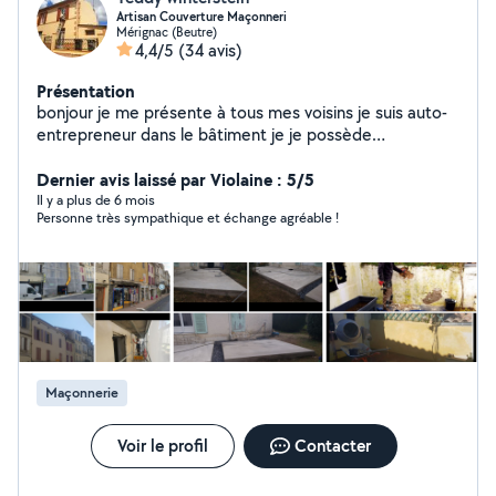
Artisan Couverture Maçonneri
Mérignac (Beutre)
4,4/5
(34 avis)
Présentation
bonjour je me présente à tous mes voisins je suis auto-
entrepreneur dans le bâtiment je je possède
l'expérience et le matériel pour tous vos travaux
d'intérieur et d'extérieur n'hésitez pas à me laisser votre
Dernier avis laissé par Violaine : 5/5
message je ne manquerai pas de vous répon
Il y a plus de 6 mois
Personne très sympathique et échange agréable !
Maçonnerie
Voir le profil
Contacter