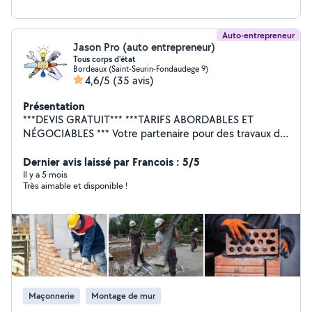
bois
Auto-entrepreneur
Jason Pro (auto entrepreneur)
Tous corps d'état
Bordeaux (Saint-Seurin-Fondaudege 9)
4,6/5
(35 avis)
Présentation
***DEVIS GRATUIT*** ***TARIFS ABORDABLES ET
NÉGOCIABLES *** Votre partenaire pour des travaux de
qualité : Couverture et toiture : nettoyage, rénovation,
remaniement. Menuiserie : pose portes, fenetre, baies
Dernier avis laissé par Francois : 5/5
vitrées, véranda. Démolition et évacuation (camion,
Il y a 5 mois
Très aimable et disponible !
mini-pelle, marteau piqueur, nacelles, échafaudage).
Plomberie et sanitaire : installation de salles de bains,
chaudières, ballons d'eau, cumulus, wc Maçonnerie :
travaux de fondations et de murs, dalle, chape,
rénovation façade, Carrelage/faience : pose et
rénovation. Plâtrerie : pose placo, bandes, faux
plafonds, finitions soignées, Peinture : services de
peinture intérieure et extérieure. Charpente et
Maçonnerie
Montage de mur
dépannage : intervention rapide et efficace. Ravalement