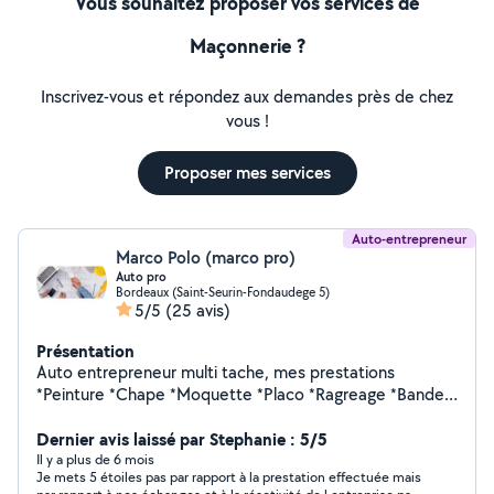
Vous souhaitez proposer vos services de
Maçonnerie ?
Inscrivez-vous et répondez aux demandes près de chez
vous !
Proposer mes services
Auto-entrepreneur
Marco Polo (marco pro)
Auto pro
Bordeaux (Saint-Seurin-Fondaudege 5)
5/5
(25 avis)
Présentation
Auto entrepreneur multi tache, mes prestations
*Peinture *Chape *Moquette *Placo *Ragreage *Bandes
*Carrelage *Faïence *parquet *Travertin*la peinture et le
placo (collé, raillé, bandes),* *le ratissage, crépi façade,
Dernier avis laissé par Stephanie : 5/5
peinture façade, réparation façade *pose tous types de
Il y a plus de 6 mois
Je mets 5 étoiles pas par rapport à la prestation effectuée mais
parquet, terrasse bois, bardage façade, *montage