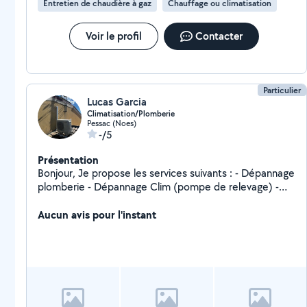
Entretien de chaudière à gaz
Chauffage ou climatisation
Voir le profil
Contacter
Particulier
Lucas Garcia
Climatisation/Plomberie
Pessac (Noes)
-/5
Présentation
Bonjour, Je propose les services suivants : - Dépannage
plomberie - Dépannage Clim (pompe de relevage) -
Entretien Clim/ Gainable - Installation Climatisation ou
Gainable avec ou sans système de zoning En terme
Aucun avis pour l'instant
d'expérience, ça fait plus de 8ans je travaille dans ce
domaine, je suis équipé et j'ai la capacité pour fournir
les équipements/machines.