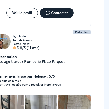
Voir le profil
Contacter
Particulier
Igli Tota
Tout de travaux
Pessac (Noes)
3,8/5
(11 avis)
ésentation
Bricolage travaux Plomberie Placo Parquet
nier avis laissé par Héloïse : 5/5
y a plus de 6 mois
super travail et très bonne réactiver Merci à vous