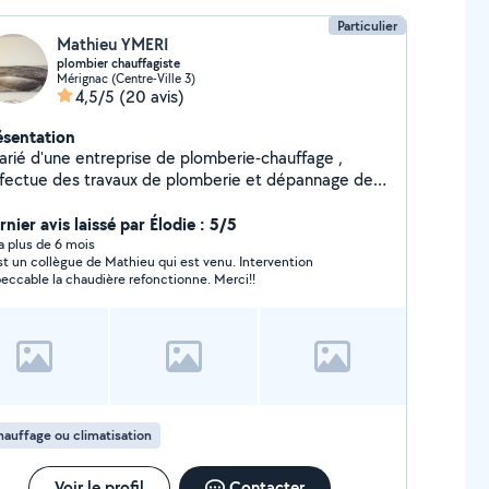
Particulier
Mathieu YMERI
plombier chauffagiste
Mérignac (Centre-Ville 3)
4,5/5
(20 avis)
ésentation
rise de plomberie-chauffage ,
effectue des travaux de plomberie et dépannage de
audières ( après midi et weekend ), sérieux et
icace .
nier avis laissé par Élodie : 5/5
y a plus de 6 mois
st un collègue de Mathieu qui est venu. Intervention
eccable la chaudière refonctionne. Merci!!
auffage ou climatisation
Voir le profil
Contacter