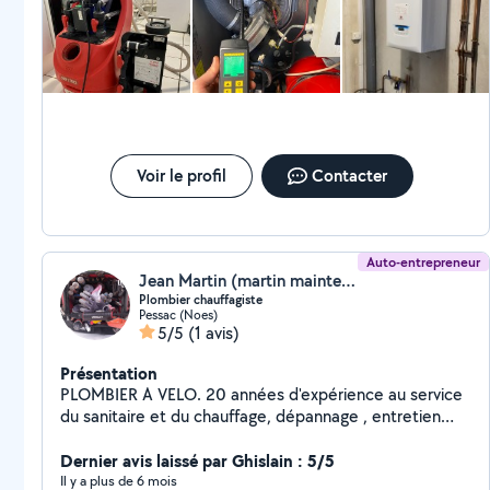
Voir le profil
Contacter
Auto-entrepreneur
Jean Martin (martin maintenance)
Plombier chauffagiste
Pessac (Noes)
5/5
(1 avis)
Présentation
PLOMBIER A VELO. 20 années d'expérience au service
du sanitaire et du chauffage, dépannage , entretien
installation clim et chauffage, pour l'amélioration de
Dernier avis laissé par Ghislain : 5/5
votre habitat .
Il y a plus de 6 mois