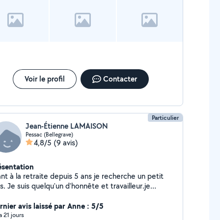
Voir le profil
Contacter
Particulier
Jean-Étienne LAMAISON
Pessac (Bellegrave)
4,8/5
(9 avis)
ésentation
nt à la retraite depuis 5 ans je recherche un petit
qu'un d'honnête et travailleur.je
herche dans le jardinage. Également, je peux rendre
rvice dans le domaine de la peinture et de la
rnier avis laissé par Anne : 5/5
isserie.
 a 21 jours