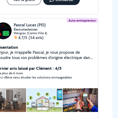
Auto-entrepreneur
Pascal Lucas (PEI)
Électrotechnicien
Mérignac (Centre-Ville 4)
4,7/5
(54 avis)
ésentation
njour, je m'appelle Pascal, je vous propose de
soudre tous vos problèmes d'origine électrique dans
us les domaines, grâce à mes 30 années
expérience professionnelle, je suis en mesure de vous
rnier avis laissé par Clément : 4/5
er sur tous vos appareils électriques et vos
y a plus de 6 mois
ci d'être venu étudier les solutions envisageables
tallations.