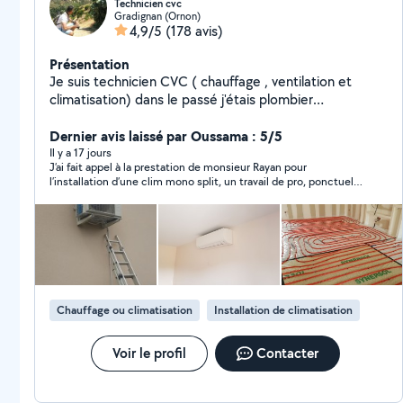
Technicien cvc
Gradignan (Ornon)
4,9/5
(178 avis)
Présentation
Je suis technicien CVC ( chauffage , ventilation et
climatisation) dans le passé j'étais plombier
chauffagiste en tant qu'installateur. Je peux vous aidez
dans ces domaines sans aucun problème. Suite à une
Dernier avis laissé par Oussama : 5/5
certaine ancienneté sur Allô Voisin, jetter un oeil sur les
Il y a 17 jours
J’ai fait appel à la prestation de monsieur Rayan pour
avis. Merci et peut être à bientôt.
l’installation d’une clim mono split, un travail de pro, ponctuel
pour la date d’intervention, un travail tres soigné, on a du
echanger tt au long de l’intervention, ce que je trouve rare dans
nos jours. Bref je recommande vivement
Chauffage ou climatisation
Installation de climatisation
Voir le profil
Contacter