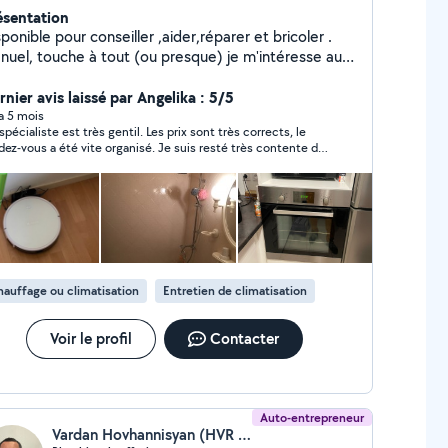
ésentation
ponible pour conseiller ,aider,réparer et bricoler .
nuel, touche à tout (ou presque) je m'intéresse au
tournement d'objet,au réemploi et à la création.
er transparence ,satisfaction et solidarité
nier avis laissé par Angelika : 5/5
ime l'idée de faire appel aux voisins. - Si je ne
 a 5 mois
spécialiste est très gentil. Les prix sont très corrects, le
ponds pas à certaines demande (que je la décline
dez-vous a été vite organisé. Je suis resté très contente de
s détails) , c'est qu'il m'est impossible de vous
 travail et de son attitude. Je le recommande 100%.
voyer une réponse personnalisée -pour la simple
ison que votre demande est enregistrée dans une
brique qui ne fait pas parti de mon champs d'action-
 réorientation dans la rubrique adéquate suffira.
it par ce que votre géolocalisationest trop éloignée.
auffage ou climatisation
Entretien de climatisation
Voir le profil
Contacter
Auto-entrepreneur
Vardan Hovhannisyan (HVR PLOMBERIE)