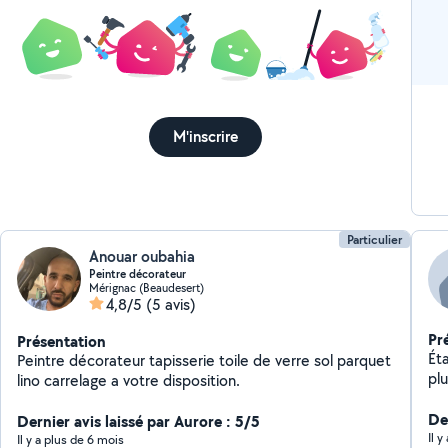
M'inscrire
Particulier
Anouar oubahia
Peintre décorateur
Mérignac (Beaudesert)
4,8/5
(5 avis)
Pr
Présentation
Éta
Peintre décorateur tapisserie toile de verre sol parquet
plus. Je suis quel
lino carrelage a votre disposition.
rec
se
De
Dernier avis laissé par Aurore : 5/5
tap
Il y
Il y a plus de 6 mois