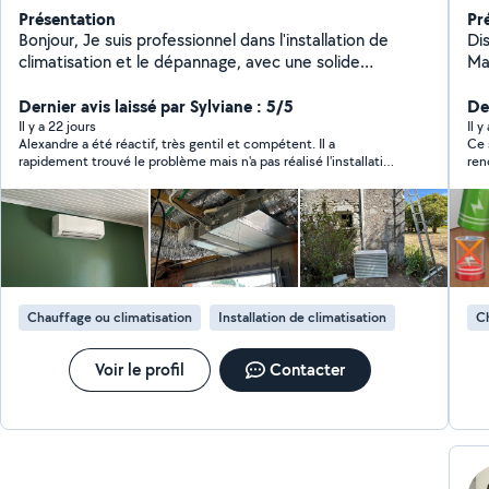
Présentation
Pr
Bonjour, Je suis professionnel dans l'installation de
Dis
climatisation et le dépannage, avec une solide
Ma
expérience dans la maintenance et la réparation de
dé
systèmes de climatisation pour particuliers et
Dernier avis laissé par Sylviane : 5/5
J'essaie de li
Der
professionnels. J'interviens rapidement pour
J'a
Il y a 22 jours
Il y
Alexandre a été réactif, très gentil et compétent. Il a
Ce 
diagnostiquer les pannes, assurer les réparations et
ré
rapidement trouvé le problème mais n'a pas réalisé l'installation
ren
garantir le bon fonctionnement de vos équipements.
san
en raison des ruptures de stock. Nous ferons appel à lui avec
son
Je suis également plombier, compétent pour tous
en
plaisir.
types de travaux : installations sanitaires, réparations
ra
de fuites, débouchage, remplacement d'équipements
ru
et entretien général.
une
So
Chauffage ou climatisation
Installation de climatisation
Ch
Voir le profil
Contacter