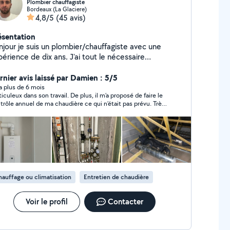
Plombier chauffagiste
Bordeaux (La Glaciere)
4,8/5
(45 avis)
ésentation
njour je suis un plombier/chauffagiste avec une
érience de dix ans. J'ai tout le nécessaire
tériaux, Outils) pour effectuer tous vos travaux.
rnier avis laissé par Damien : 5/5
y a plus de 6 mois
iculeux dans son travail. De plus, il m’a proposé de faire le
trôle annuel de ma chaudière ce qui n’était pas prévu. Très
i et ponctuel. Bon rapport qualité prix. Je le recommande
 hésitation. Je referai appel à lui si j’ai de nouveau du travail
plomberie à faire faire.
auffage ou climatisation
Entretien de chaudière
Voir le profil
Contacter