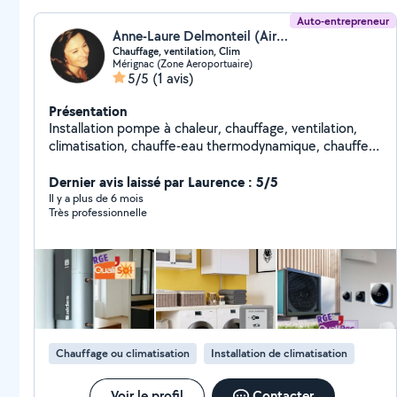
Auto-entrepreneur
Anne-Laure Delmonteil (AirPac Cvc Solutions 33)
Chauffage, ventilation, Clim
Mérignac (Zone Aeroportuaire)
5/5
(1 avis)
Présentation
Installation pompe à chaleur, chauffage, ventilation,
climatisation, chauffe-eau thermodynamique, chauffe-
eau solaire, panneaux solaires, borne de recharge
électrique, vmc double flux (...) avec artisan local agréé
Dernier avis laissé par Laurence : 5/5
Rge, Qualisol, Qualipac, Qualifelec, Qualipv, Qualibat,
Il y a plus de 6 mois
Très professionnelle
IRVE. Etude technique et Devis GRATUITS, sans
engagement. Contact AirPac Cvc Solutions 33
Meilleures marques PAC, climatisation et VMC :
Atlantic, Daikin, Hitachi, Ariston, Geco, Mitsubishi, etc
Chauffage ou climatisation
Installation de climatisation
Voir le profil
Contacter