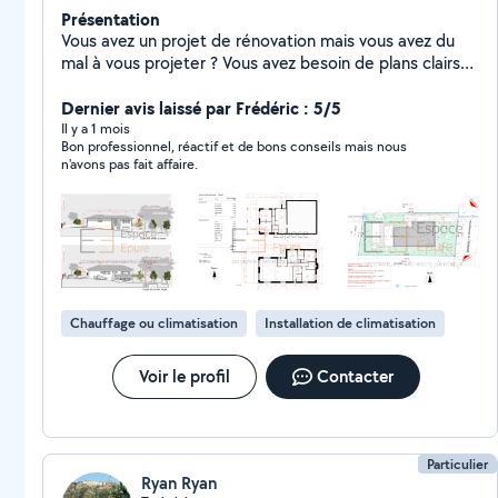
Présentation
Vous avez un projet de rénovation mais vous avez du
mal à vous projeter ? Vous avez besoin de plans clairs
pour vos artisans ou d'un dossier pour la mairie ? Je suis
Aniss, concepteur et projeteur indépendant basé à
Dernier avis laissé par Frédéric : 5/5
Pessac. Mon objectif est simple : vous faire gagner du
Il y a 1 mois
Bon professionnel, réactif et de bons conseils mais nous
temps et vous éviter les mauvaises surprises! Je crée
n'avons pas fait affaire.
pour vous les visuels 3D ultra-réalistes qui vous
permettent de valider vos choix avant de casser les
murs, et je réalise vos dossiers techniques (Plans
d'aménagement, Déclaration Préalable, Permis de
Construire) pour un chantier serein.
Chauffage ou climatisation
Installation de climatisation
Voir le profil
Contacter
Particulier
Ryan Ryan