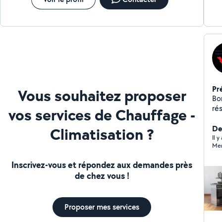
Pr
Vous souhaitez proposer
Bo
ré
vos services de Chauffage -
to
d'
De
Climatisation ?
aid
Il 
Mer
ins
Inscrivez-vous et répondez aux demandes près
de chez vous !
Proposer mes services