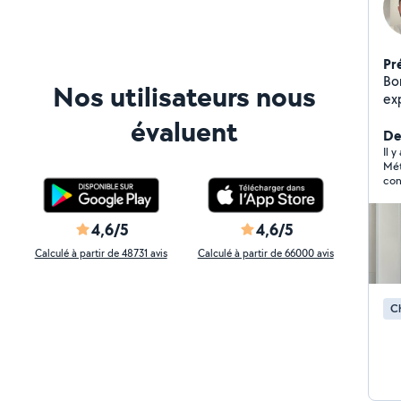
Pr
Bo
Nos utilisateurs nous
exp
(Ma
évaluent
De
Il 
Mét
con
pol
sans
de 
4,6/5
4,6/5
Calculé à partir de 48731 avis
Calculé à partir de 66000 avis
Ch