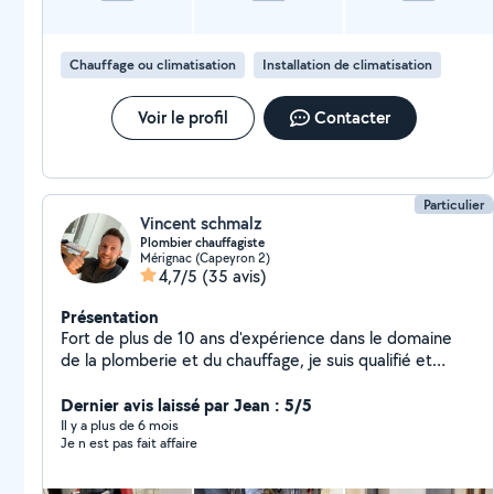
Chauffage ou climatisation
Installation de climatisation
Voir le profil
Contacter
Particulier
Vincent schmalz
Plombier chauffagiste
Mérignac (Capeyron 2)
4,7/5
(35 avis)
Présentation
Fort de plus de 10 ans d'expérience dans le domaine
de la plomberie et du chauffage, je suis qualifié et
équipé pour intervenir rapidement sur tous travaux de
plomberie et de chauffage. Actuellement directeur de
Dernier avis laissé par Jean : 5/5
travaux dans une société de plomberie / chauffage
Il y a plus de 6 mois
Je n est pas fait affaire