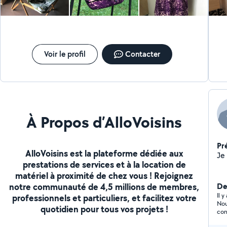
soi-même » peut être aussi une source de grandes
satisfactions ! Je propose ma machine à coudre
portable + cours de prise en main si nécessaire et tout
l'accompagnement dans cette belle aventure dans le
monde de la création, et du partage! Vous pouvez
m'envoyer un message. O6 B6 BB B3 I7 Merci d'avoir
Voir le profil
Contacter
pris le temps de lire mon profil! Belle journée. Françoise
À Propos d’AlloVoisins
Pr
AlloVoisins est la plateforme dédiée aux
Je
prestations de services et à la location de
matériel à proximité de chez vous ! Rejoignez
notre communauté de 4,5 millions de membres,
Der
Il 
professionnels et particuliers, et facilitez votre
Nou
quotidien pour tous vos projets !
con