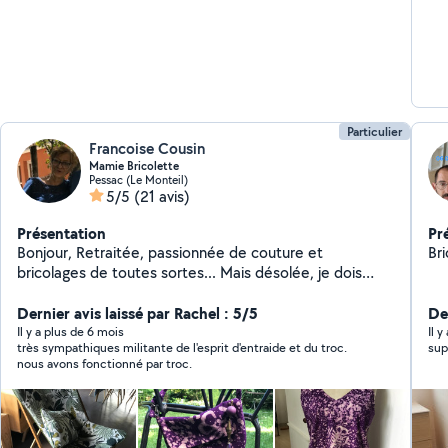
Particulier
Francoise Cousin
Mamie Bricolette
Pessac (Le Monteil)
5/5
(21 avis)
Présentation
Pr
Bonjour, Retraitée, passionnée de couture et
bricolages de toutes sortes... Mais désolée, je dois
faire une pause! mais bientôt de retour... Quand il fait
beau! Je rénove l'ancienne maison de famille et son
Dernier avis laissé par Rachel : 5/5
Der
jardin! ... J'ai de très nombreux outils... qui ne me
Il y a plus de 6 mois
Il 
très sympathiques militante de l'esprit d'entraide et du troc.
servent pas tout le temps et que je peux partager , de
nous avons fonctionné par troc.
préférence en échanges de services quand c'est
possible! ... On appelle ça un troc ! C'est gratuit et
légal! Jours de pluie! C'est la couture, la création
textile... Mais aussi le DIY = Do It Yourself . Le « Faire