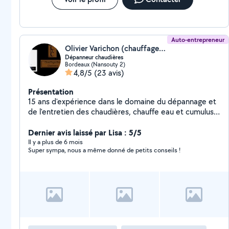
Auto-entrepreneur
Olivier Varichon (chauffage des chartrons)
Dépanneur chaudières
Bordeaux (Nansouty 2)
4,8/5
(23 avis)
Présentation
15 ans d'expérience dans le domaine du dépannage et
de l'entretien des chaudières, chauffe eau et cumulus
gaz. J'interviens dans un secteur de 20 km autour de
Bordeaux.
Dernier avis laissé par Lisa : 5/5
Il y a plus de 6 mois
Super sympa, nous a même donné de petits conseils !