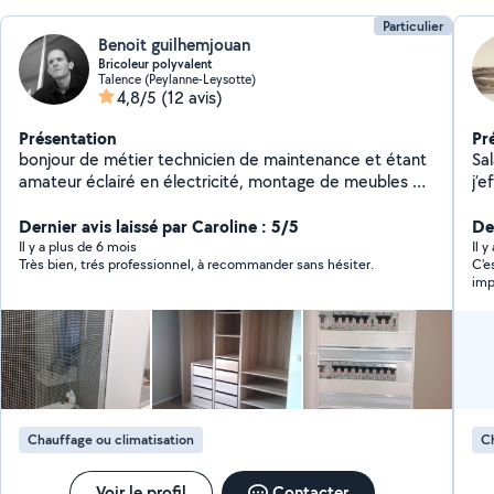
Particulier
Benoit guilhemjouan
Bricoleur polyvalent
Talence (Peylanne-Leysotte)
4,8/5
(12 avis)
Présentation
Pr
bonjour de métier technicien de maintenance et étant
Salarié d'une entrep
amateur éclairé en électricité, montage de meubles et
j’
divers travaux courants concernant l habitation, je
ch
propose mes services petite précision : je ne fais pas
Dernier avis laissé par Caroline : 5/5
eff
Der
de dépannage d électroménager il m arrive d orienter
Il y a plus de 6 mois
Il 
Très bien, trés professionnel, à recommander sans hésiter.
C'e
les personnes mais cela ne va pas plus loin
imp
Chauffage ou climatisation
Ch
Voir le profil
Contacter