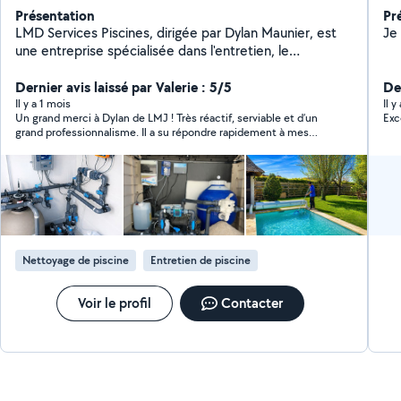
Présentation
Pr
LMD Services Piscines, dirigée par Dylan Maunier, est
Je
une entreprise spécialisée dans l'entretien, le
dépannage et l'optimisation des piscines pour
particuliers et professionnels. Passionné par son
Dernier avis laissé par Valerie : 5/5
De
métier, Dylan met son expertise au service de ses
Il y a 1 mois
Il 
Un grand merci à Dylan de LMJ ! Très réactif, serviable et d’un
Exc
clients afin de garantir une eau propre, saine et
grand professionnalisme. Il a su répondre rapidement à mes
parfaitement équilibrée tout au long de l'année.
attentes avec efficacité et sérieux. C’est agréable d’avoir affaire
Réactivité, sérieux et qualité sont au cœur de chaque
à une personne aussi impliquée et à l’écoute. Je recommande
intervention, avec un objectif simple : offrir un service
sans hésitation !
fiable et durable pour assurer le bon fonctionnement
de chaque installation.
Nettoyage de piscine
Entretien de piscine
Voir le profil
Contacter