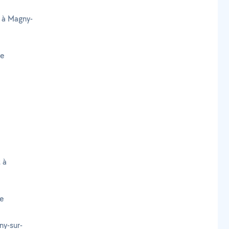
e à Magny-
le
 à
le
ny-sur-