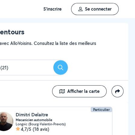
S'inscrire
Se connecter
lentours
vec AlloVoisins. Consultez la liste des meilleurs
Rechercher
Afficher la carte
Particulier
Dimitri Delaitre
Mecanicien automobile
Longvic (Bourg-Valentin-Prevots)
4,7/5
(18 avis)