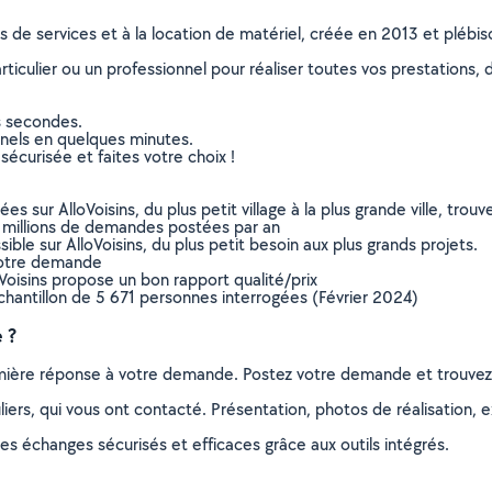
ns de services et à la location de matériel, créée en 2013 et plébi
culier ou un professionnel pour réaliser toutes vos prestations, d
s secondes.
nnels en quelques minutes.
sécurisée et faites votre choix !
sur AlloVoisins, du plus petit village à la plus grande ville, tro
 millions de demandes postées par an
ible sur AlloVoisins, du plus petit besoin aux plus grands projets.
votre demande
oVoisins propose un bon rapport qualité/prix
chantillon de 5 671 personnes interrogées (Février 2024)
 ?
remière réponse à votre demande. Postez votre demande et trouve
ers, qui vous ont contacté. Présentation, photos de réalisation, exp
s échanges sécurisés et efficaces grâce aux outils intégrés.