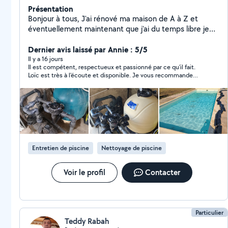
Présentation
Bonjour à tous, J'ai rénové ma maison de A à Z et
éventuellement maintenant que j'ai du temps libre je
peux vous aider a divers chantiers. Je peux aussi vous
aider pour les entretiens de piscine (traitement de
Dernier avis laissé par Annie : 5/5
l'eau, hivernage, remise en service, creation de local
Il y a 16 jours
Il est compétent, respectueux et passionné par ce qu'il fait.
technique, pose de rideau.... etc). N'hesitez pas a me
Loïc est très à l'écoute et disponible. Je vous recommande
contacter
vivement le Professeur Loïc pour le suivi de votre piscine. A
Entretien de piscine
Nettoyage de piscine
Voir le profil
Contacter
Particulier
Teddy Rabah