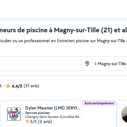
neurs de piscine à Magny-sur-Tille (21) et a
culier ou un professionnel en Entretien piscine sur Magny-sur-Tille a
à
t
-
4,4/5
(51 avis)
Auto-entrepreneur
Dylan Maunier (LMD SERVICES PISCINES)
Services piscines
Chevigny-Saint-Sauveur (Corcelles-Bas de Chanot)
5/5
(2 avis)