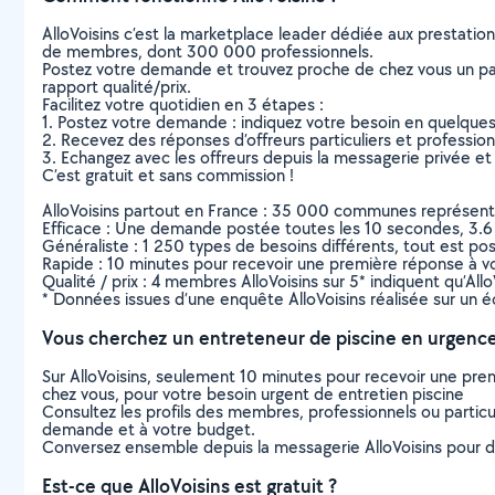
AlloVoisins c’est la marketplace leader dédiée aux prestatio
de membres, dont 300 000 professionnels.
Postez votre demande et trouvez proche de chez vous un parti
rapport qualité/prix.
Facilitez votre quotidien en 3 étapes :
1. Postez votre demande : indiquez votre besoin en quelque
2. Recevez des réponses d’offreurs particuliers et professio
3. Echangez avec les offreurs depuis la messagerie privée et 
C’est gratuit et sans commission !
AlloVoisins partout en France : 35 000 communes représentées 
Efficace : Une demande postée toutes les 10 secondes, 3.6
Généraliste : 1 250 types de besoins différents, tout est poss
Rapide : 10 minutes pour recevoir une première réponse à 
Qualité / prix : 4 membres AlloVoisins sur 5* indiquent qu’All
* Données issues d’une enquête AlloVoisins réalisée sur un é
Vous cherchez un entreteneur de piscine en urgence
Sur AlloVoisins, seulement 10 minutes pour recevoir une p
chez vous, pour votre besoin urgent de entretien piscine
Consultez les profils des membres, professionnels ou particuli
demande et à votre budget.
Conversez ensemble depuis la messagerie AlloVoisins pour de
Est-ce que AlloVoisins est gratuit ?