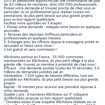
2013 et plébiscitée aujourd’hui par une communauté de plus
de 4,5 millions de membres, dont 300 000 professionnels.
Postez votre demande et trouvez proche de chez vous un
particulier ou un professionnel pour réaliser toutes vos
prestations, du plus petit besoin aux plus grands projets,
pour un bon rapport qualité/prix.
Facilitez votre quotidien en 3 étapes :
1. Postez votre demande : indiquez votre besoin en quelques
secondes.
2. Recevez des réponses d’offreurs particuliers et
professionnels en quelques minutes.
3. Echangez avec les offreurs depuis la messagerie privée et
sécurisée et faites votre choix !
C’est gratuit et sans commission !
AlloVoisins partout en France : 35 000 communes
représentées sur AlloVoisins, du plus petit village à la plus
grande ville, trouvez un membre à proximité de chez vous !
Efficace : Une demande postée toutes les 10 secondes, 3.6
millions de demandes postées par an
Généraliste : 1 250 types de besoins différents, tout est
possible sur AlloVoisins, du plus petit besoin aux plus grands
projets.
Rapide : 10 minutes pour recevoir une première réponse à
votre demande
Qualité / prix : 4 membres AlloVoisins sur 5* indiquent
qu’AlloVoisins propose un bon rapport qualité/prix
* Données issues d’une enquête AlloVoisins réalisée sur un