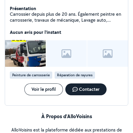
Présentation
Carrossier depuis plus de 20 ans. Également peintre en
carrosserie, travaux de mécanique, Lavage auto,
covering, valise diagnostic recherche de panne,
Remorquage.. N'hésiter pas dispo du lundi au samedi
Aucun avis pour l'instant
9h/20h
Peinture de carrosserie
Réparation de rayures
Voir le profil
Contacter
À Propos d’AlloVoisins
AlloVoisins est la plateforme dédiée aux prestations de