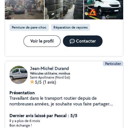
Peinture de pare-choc
Réparation de rayures
Voir le profil
Contacter
Particulier
Jean-Michel Durand
Véhicules utilitaire; minibus
Saint-Apollinaire (Nord Est)
5/5
(1 avis)
Présentation
Travaillant dans le transport routier depuis de
nombreuses années, je souhaite vous faire partager
mes expériences et mes acquis en vous proposant la
location de mes neufs véhicules allant de la simple
Dernier avis laissé par Pascal : 5/5
voiture ainsi que l'utilitaire et le minibus. Mes objectifs
Il y a plus de 6 mois
Bon échange !
sont que vous puissiez être véhiculé en toute sécurité