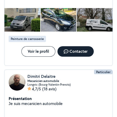
et profiter ainsi pleinement de votre voyage . De plus,
nous souhaitons vous apporter le meilleur rapport
qualité prix dans ce domaine
Peinture de carrosserie
Voir le profil
Contacter
Particulier
Dimitri Delaitre
Mecanicien automobile
Longvic (Bourg-Valentin-Prevots)
4,7/5
(18 avis)
Présentation
Je suis mecanicien automobile