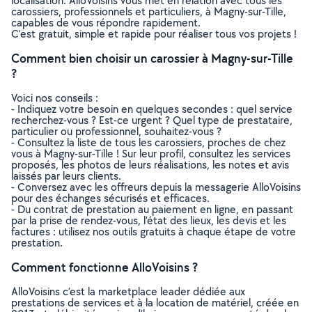
localisation. AlloVoisins vous met en relation avec tous les
carossiers, professionnels et particuliers, à Magny-sur-Tille,
capables de vous répondre rapidement.
C’est gratuit, simple et rapide pour réaliser tous vos projets !
Comment bien choisir un carossier à Magny-sur-Tille
?
Voici nos conseils :
- Indiquez votre besoin en quelques secondes : quel service
recherchez-vous ? Est-ce urgent ? Quel type de prestataire,
particulier ou professionnel, souhaitez-vous ?
- Consultez la liste de tous les carossiers, proches de chez
vous à Magny-sur-Tille ! Sur leur profil, consultez les services
proposés, les photos de leurs réalisations, les notes et avis
laissés par leurs clients.
- Conversez avec les offreurs depuis la messagerie AlloVoisins
pour des échanges sécurisés et efficaces.
- Du contrat de prestation au paiement en ligne, en passant
par la prise de rendez-vous, l’état des lieux, les devis et les
factures : utilisez nos outils gratuits à chaque étape de votre
prestation.
Comment fonctionne AlloVoisins ?
AlloVoisins c’est la marketplace leader dédiée aux
prestations de services et à la location de matériel, créée en