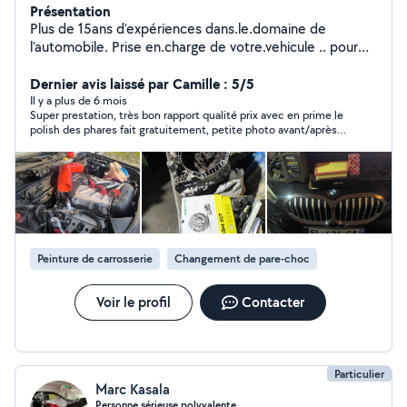
Présentation
Plus de 15ans d'expériences dans.le.domaine de
l'automobile. Prise en.charge de votre.vehicule .. pour
toutes prestations a bientot
Dernier avis laissé par Camille : 5/5
Il y a plus de 6 mois
Super prestation, très bon rapport qualité prix avec en prime le
polish des phares fait gratuitement, petite photo avant/après
de notre carrosserie très bien refaite, merci encore ! 🙏🏼 Je
recommande sans modération !!
Peinture de carrosserie
Changement de pare-choc
Voir le profil
Contacter
Particulier
Marc Kasala
Personne sérieuse,polyvalente.