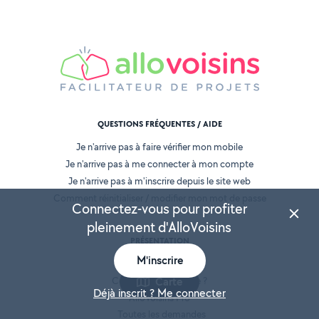
QUESTIONS FRÉQUENTES / AIDE
Je n'arrive pas à faire vérifier mon mobile
Je n'arrive pas à me connecter à mon compte
Je n'arrive pas à m'inscrire depuis le site web
Comment réinitialiser / modifier mon mot de passe
Connectez-vous pour profiter
pleinement d'AlloVoisins
PRÉSENTATION
M'inscrire
Qui sommes-nous ?
Carte
Comment ça marche ?
Déjà inscrit ? Me connecter
AlloVoisins Pro
Toutes les demandes