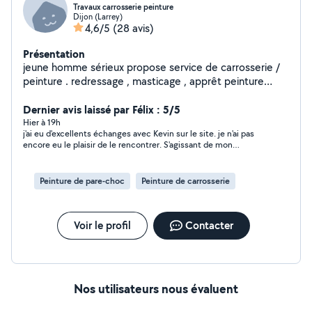
Travaux carrosserie peinture
Dijon (Larrey)
4,6/5
(28 avis)
Présentation
jeune homme sérieux propose service de carrosserie /
peinture . redressage , masticage , apprêt peinture
vernis etc . polissage complet véhicule ! rénovation de
phare peinture complète voiture /moto / scooter etc .
Dernier avis laissé par Félix : 5/5
PS : si je ne réponds pas a toute les demandes , c'est
Hier à 19h
j'ai eu d'excellents échanges avec Kevin sur le site. je n'ai pas
que je ne peux plus répondre .. je ne prend pas
encore eu le plaisir de le rencontrer. S'agissant de mon
l'abonnement premium .
véhicule, il fait tout pour répondre à mes attentes .C'est un
très bon départ .Il est de bon conseils, a l'écoute comme
arrangeant, ceci est donc rassurant pour moi et mon projet.je
Peinture de pare-choc
Peinture de carrosserie
dois rencontrer Kevin fin septembre pour clôturer la prestation
et mon avis.
Voir le profil
Contacter
Nos utilisateurs nous évaluent