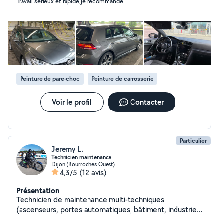
Travail sérieux et rapide,je recommande.
tranquillité totale adapté aux besoins des propriétaires
et des professionnels. Le soin apporté aux détails sur
les ménages fait toute la différence, je ne vise pas la
qualité, je la garantis. Disponible sur Dijon et ses
alentours.
Peinture de pare-choc
Peinture de carrosserie
Voir le profil
Contacter
Particulier
Jeremy L.
Technicien maintenance
Dijon (Bourroches Ouest)
4,3/5
(12 avis)
Présentation
Technicien de maintenance multi-techniques
(ascenseurs, portes automatiques, bâtiment, industrie)