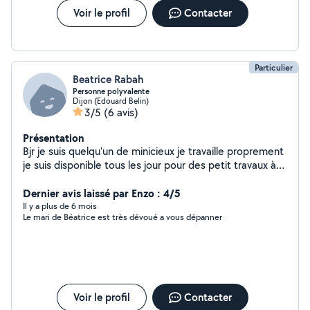
Voir le profil
Contacter
Particulier
Beatrice Rabah
Personne polyvalente
Dijon (Edouard Belin)
3/5
(6 avis)
Présentation
Bjr je suis quelqu'un de minicieux je travaille proprement
je suis disponible tous les jour pour des petit travaux à
votre domicile je suis polyvalentje suis de fontaine
douche je peux le déplacer je touche a tous et aussi je
Dernier avis laissé par Enzo : 4/5
adapte a tous
Il y a plus de 6 mois
Le mari de Béatrice est très dévoué a vous dépanner
Voir le profil
Contacter