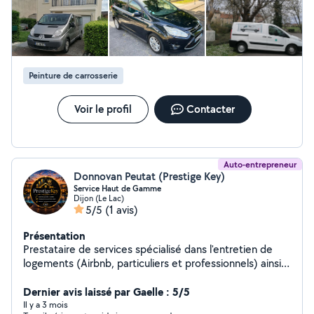
qualité prix dans ce domaine
Peinture de carrosserie
Voir le profil
Contacter
Auto-entrepreneur
Donnovan Peutat (Prestige Key)
Service Haut de Gamme
Dijon (Le Lac)
5/5
(1 avis)
Présentation
Prestataire de services spécialisé dans l'entretien de
logements (Airbnb, particuliers et professionnels) ainsi
que dans l'accompagnement aux transactions et à la
mise en location de biens en longue durée. Je propose
Dernier avis laissé par Gaelle : 5/5
un service sérieux, soigné et constant, pour une
Il y a 3 mois