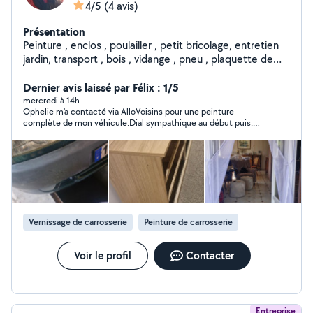
4/5
(4 avis)
Présentation
Peinture , enclos , poulailler , petit bricolage, entretien
jardin, transport , bois , vidange , pneu , plaquette de
frein
Dernier avis laissé par Félix : 1/5
mercredi à 14h
Ophelie m'a contacté via AlloVoisins pour une peinture
complète de mon véhicule.Dial sympathique au début puis:
Devis initial proposé autour de 1 000 €, brusquement passé à 2
200 € le lendemain...! À noter : même en fournissant moi-
même peinture et vernis, le tarif restait identique disait-elle, ce
qui pose question sur la véritable cohérence du devis. Motif
évoqué : Passage par prestataire.. Après comparaison, un
professionnel avec 15 ans d’expérience m’a proposé 1 200 €
pour une prestation équivalente (Tout compris en cabine :MO
+ Couches peinture+couches vernis Etc..! ). Conclusion : Tres
Vernissage de carrosserie
Peinture de carrosserie
deçu du manque de transparence et de cohérence dans ses
echanges et sa tarification . j'ai preféré partir en courant ..! Je
ne recommande pas..!
Voir le profil
Contacter
Entreprise