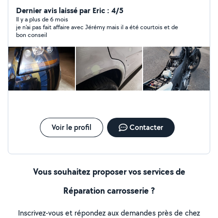
depuis 13 ans. Je m'intéresse à pas mal de choses et j'ai
quelques passes temps. (Motos, véhicules collections,
Dernier avis laissé par Eric : 4/5
carrosserie etc...)
Il y a plus de 6 mois
je n'ai pas fait affaire avec Jérémy mais il a été courtois et de
bon conseil
Voir le profil
Contacter
Vous souhaitez proposer vos services de
Réparation carrosserie ?
Inscrivez-vous et répondez aux demandes près de chez