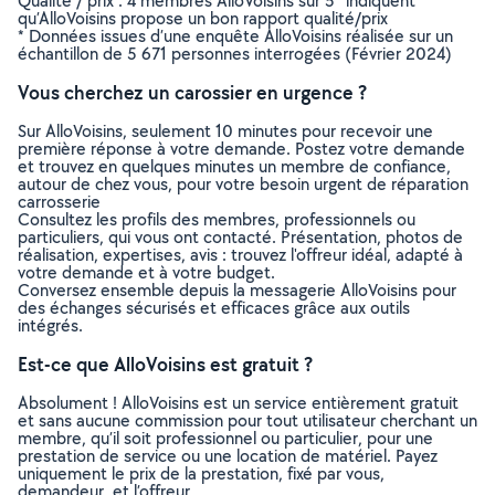
Qualité / prix : 4 membres AlloVoisins sur 5* indiquent
qu’AlloVoisins propose un bon rapport qualité/prix
* Données issues d’une enquête AlloVoisins réalisée sur un
échantillon de 5 671 personnes interrogées (Février 2024)
Vous cherchez un carossier en urgence ?
Sur AlloVoisins, seulement 10 minutes pour recevoir une
première réponse à votre demande. Postez votre demande
et trouvez en quelques minutes un membre de confiance,
autour de chez vous, pour votre besoin urgent de réparation
carrosserie
Consultez les profils des membres, professionnels ou
particuliers, qui vous ont contacté. Présentation, photos de
réalisation, expertises, avis : trouvez l'offreur idéal, adapté à
votre demande et à votre budget.
Conversez ensemble depuis la messagerie AlloVoisins pour
des échanges sécurisés et efficaces grâce aux outils
intégrés.
Est-ce que AlloVoisins est gratuit ?
Absolument ! AlloVoisins est un service entièrement gratuit
et sans aucune commission pour tout utilisateur cherchant un
membre, qu’il soit professionnel ou particulier, pour une
prestation de service ou une location de matériel. Payez
uniquement le prix de la prestation, fixé par vous,
demandeur, et l’offreur.