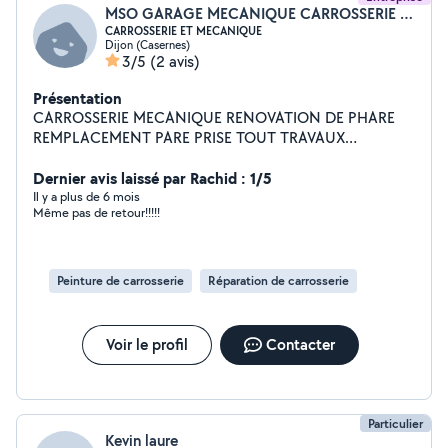
MSO GARAGE MECANIQUE CARROSSERIE ET SERVICES
CARROSSERIE ET MECANIQUE
Dijon (Casernes)
3/5
(2 avis)
Présentation
CARROSSERIE MECANIQUE RENOVATION DE PHARE
REMPLACEMENT PARE PRISE TOUT TRAVAUX
MECANIQUE ET CARROSSERIE EXPERIENCE
PROFESSIONNELLE DEPUIS 1998
Dernier avis laissé par Rachid : 1/5
Il y a plus de 6 mois
Même pas de retour!!!!!
Peinture de carrosserie
Réparation de carrosserie
Voir le profil
Contacter
Particulier
Kevin laure