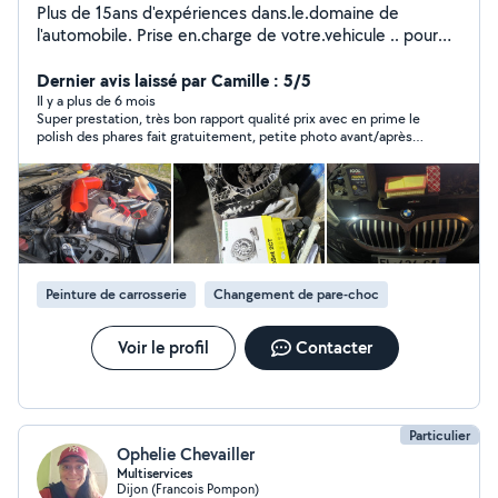
Plus de 15ans d'expériences dans.le.domaine de
l'automobile. Prise en.charge de votre.vehicule .. pour
toutes prestations a bientot
Dernier avis laissé par Camille : 5/5
Il y a plus de 6 mois
Super prestation, très bon rapport qualité prix avec en prime le
polish des phares fait gratuitement, petite photo avant/après
de notre carrosserie très bien refaite, merci encore ! 🙏🏼 Je
recommande sans modération !!
Peinture de carrosserie
Changement de pare-choc
Voir le profil
Contacter
Particulier
Ophelie Chevailler
Multiservices
Dijon (Francois Pompon)