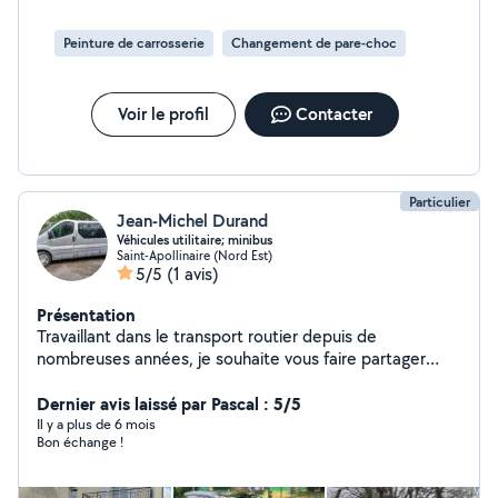
Peinture de carrosserie
Changement de pare-choc
Voir le profil
Contacter
Particulier
Jean-Michel Durand
Véhicules utilitaire; minibus
Saint-Apollinaire (Nord Est)
5/5
(1 avis)
Présentation
Travaillant dans le transport routier depuis de
nombreuses années, je souhaite vous faire partager
mes expériences et mes acquis en vous proposant la
location de mes neufs véhicules allant de la simple
Dernier avis laissé par Pascal : 5/5
voiture ainsi que l'utilitaire et le minibus. Mes objectifs
Il y a plus de 6 mois
Bon échange !
sont que vous puissiez être véhiculé en toute sécurité
et profiter ainsi pleinement de votre voyage . De plus,
nous souhaitons vous apporter le meilleur rapport