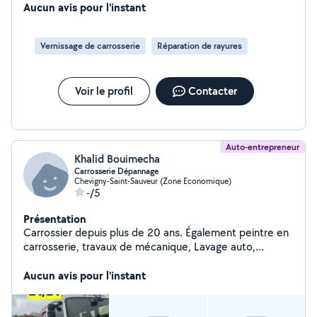
Aucun avis pour l'instant
Vernissage de carrosserie
Réparation de rayures
Voir le profil
Contacter
Auto-entrepreneur
Khalid Bouimecha
Carrosserie Dépannage
Chevigny-Saint-Sauveur (Zone Economique)
-/5
Présentation
Carrossier depuis plus de 20 ans. Également peintre en
carrosserie, travaux de mécanique, Lavage auto,
covering, valise diagnostic recherche de panne,
Remorquage.. N'hésiter pas dispo du lundi au samedi
Aucun avis pour l'instant
9h/20h