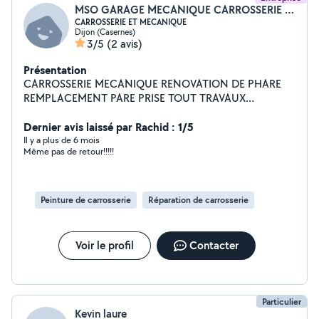
MSO GARAGE MECANIQUE CARROSSERIE ET SERVICES
CARROSSERIE ET MECANIQUE
Dijon (Casernes)
3/5
(2 avis)
Présentation
CARROSSERIE MECANIQUE RENOVATION DE PHARE
REMPLACEMENT PARE PRISE TOUT TRAVAUX
MECANIQUE ET CARROSSERIE EXPERIENCE
PROFESSIONNELLE DEPUIS 1998
Dernier avis laissé par Rachid : 1/5
Il y a plus de 6 mois
Même pas de retour!!!!!
Peinture de carrosserie
Réparation de carrosserie
Voir le profil
Contacter
Particulier
Kevin laure