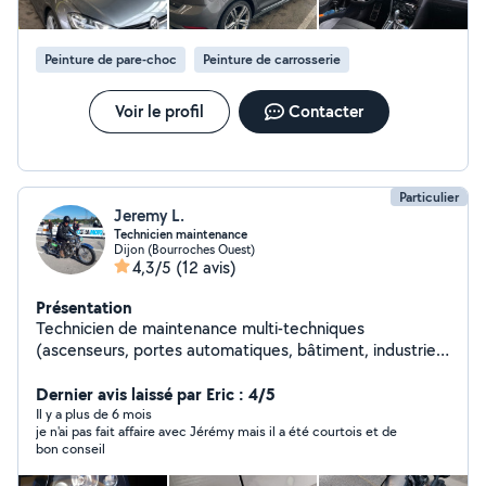
Peinture de pare-choc
Peinture de carrosserie
Voir le profil
Contacter
Particulier
Jeremy L.
Technicien maintenance
Dijon (Bourroches Ouest)
4,3/5
(12 avis)
Présentation
Technicien de maintenance multi-techniques
(ascenseurs, portes automatiques, bâtiment, industrie)
depuis 13 ans. Je m'intéresse à pas mal de choses et j'ai
quelques passes temps. (Motos, véhicules collections,
Dernier avis laissé par Eric : 4/5
carrosserie etc...)
Il y a plus de 6 mois
je n'ai pas fait affaire avec Jérémy mais il a été courtois et de
bon conseil