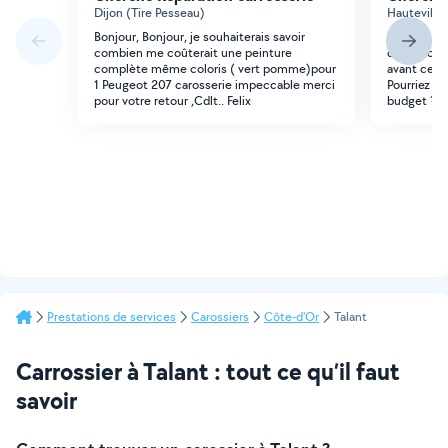
Dijon (Tire Pesseau)
Hauteville-
Bonjour, Bonjour, je souhaiterais savoir
Bonjour, La
combien me coûterait une peinture
d'un relook
complète même coloris ( vert pomme)pour
avant ce qu
1 Peugeot 207 carosserie impeccable merci
Pourriez fa
pour votre retour ,Cdlt.. Felix
budget ? M
Prestations de services
Carossiers
Côte-d'Or
Talant
Carrossier à Talant : tout ce qu’il faut
savoir