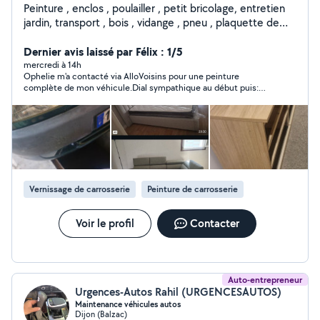
Peinture , enclos , poulailler , petit bricolage, entretien
jardin, transport , bois , vidange , pneu , plaquette de
frein
Dernier avis laissé par Félix : 1/5
mercredi à 14h
Ophelie m'a contacté via AlloVoisins pour une peinture
complète de mon véhicule.Dial sympathique au début puis:
Devis initial proposé autour de 1 000 €, brusquement passé à 2
200 € le lendemain...! À noter : même en fournissant moi-
même peinture et vernis, le tarif restait identique disait-elle, ce
qui pose question sur la véritable cohérence du devis. Motif
évoqué : Passage par prestataire.. Après comparaison, un
professionnel avec 15 ans d’expérience m’a proposé 1 200 €
pour une prestation équivalente (Tout compris en cabine :MO
+ Couches peinture+couches vernis Etc..! ). Conclusion : Tres
Vernissage de carrosserie
Peinture de carrosserie
deçu du manque de transparence et de cohérence dans ses
echanges et sa tarification . j'ai preféré partir en courant ..! Je
ne recommande pas..!
Voir le profil
Contacter
Auto-entrepreneur
Urgences-Autos Rahil (URGENCESAUTOS)
Maintenance véhicules autos
Dijon (Balzac)