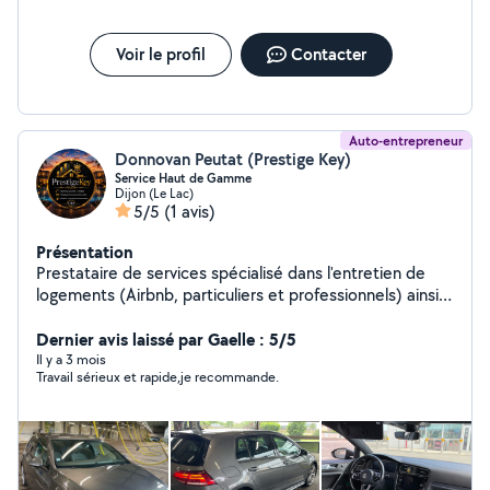
Voir le profil
Contacter
Auto-entrepreneur
Donnovan Peutat (Prestige Key)
Service Haut de Gamme
Dijon (Le Lac)
5/5
(1 avis)
Présentation
Prestataire de services spécialisé dans l'entretien de
logements (Airbnb, particuliers et professionnels) ainsi
que dans l'accompagnement aux transactions et à la
mise en location de biens en longue durée. Je propose
Dernier avis laissé par Gaelle : 5/5
un service sérieux, soigné et constant, pour une
Il y a 3 mois
Travail sérieux et rapide,je recommande.
tranquillité totale adapté aux besoins des propriétaires
et des professionnels. Le soin apporté aux détails sur
les ménages fait toute la différence, je ne vise pas la
qualité, je la garantis. Disponible sur Dijon et ses
alentours.