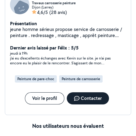
Travaux carrosserie peinture
Dijon (Larrey)
4,6/5
(28 avis)
Présentation
jeune homme sérieux propose service de carrosserie /
peinture . redressage , masticage , apprêt peinture
vernis etc . polissage complet véhicule ! rénovation de
phare peinture complète voiture /moto / scooter etc .
Dernier avis laissé par Félix : 5/5
PS : si je ne réponds pas a toute les demandes , c'est
jeudi à 19h
j'ai eu d'excellents échanges avec Kevin sur le site. je n'ai pas
que je ne peux plus répondre .. je ne prend pas
encore eu le plaisir de le rencontrer. S'agissant de mon
l'abonnement premium .
véhicule, il fait tout pour répondre à mes attentes .C'est un
très bon départ .Il est de bon conseils, a l'écoute comme
arrangeant, ceci est donc rassurant pour moi et mon projet.je
Peinture de pare-choc
Peinture de carrosserie
dois rencontrer Kevin fin septembre pour clôturer la prestation
et mon avis.
Voir le profil
Contacter
Nos utilisateurs nous évaluent