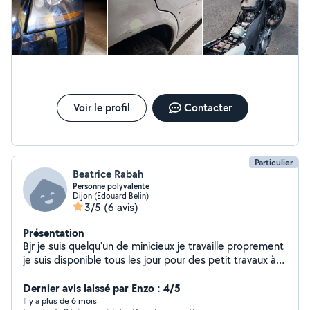
Voir le profil
Contacter
Particulier
Beatrice Rabah
Personne polyvalente
Dijon (Edouard Belin)
3/5
(6 avis)
Présentation
Bjr je suis quelqu'un de minicieux je travaille proprement
je suis disponible tous les jour pour des petit travaux à
votre domicile je suis polyvalentje suis de fontaine
douche je peux le déplacer je touche a tous et aussi je
Dernier avis laissé par Enzo : 4/5
adapte a tous
Il y a plus de 6 mois