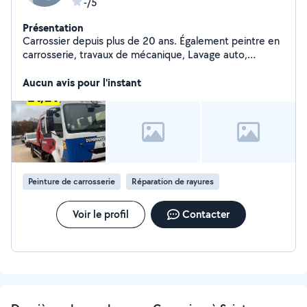
-/5
Présentation
Carrossier depuis plus de 20 ans. Également peintre en
carrosserie, travaux de mécanique, Lavage auto,
covering, valise diagnostic recherche de panne,
Remorquage.. N'hésiter pas dispo du lundi au samedi
Aucun avis pour l'instant
9h/20h
Peinture de carrosserie
Réparation de rayures
Voir le profil
Contacter