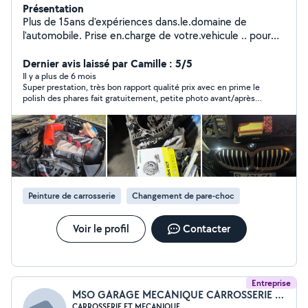
Présentation
Plus de 15ans d'expériences dans.le.domaine de
l'automobile. Prise en.charge de votre.vehicule .. pour
toutes prestations a bientot
Dernier avis laissé par Camille : 5/5
Il y a plus de 6 mois
Super prestation, très bon rapport qualité prix avec en prime le
polish des phares fait gratuitement, petite photo avant/après
de notre carrosserie très bien refaite, merci encore ! 🙏🏼 Je
recommande sans modération !!
Peinture de carrosserie
Changement de pare-choc
Voir le profil
Contacter
Entreprise
MSO GARAGE MECANIQUE CARROSSERIE ET SERVICES
CARROSSERIE ET MECANIQUE