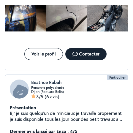
Voir le profil
Contacter
Particulier
Beatrice Rabah
Personne polyvalente
Dijon (Edouard Belin)
3/5
(6 avis)
Présentation
Bjr je suis quelqu'un de minicieux je travaille proprement
je suis disponible tous les jour pour des petit travaux à
votre domicile je suis polyvalentje suis de fontaine
douche je peux le déplacer je touche a tous et aussi je
Dernier avis laissé par Enzo : 4/5