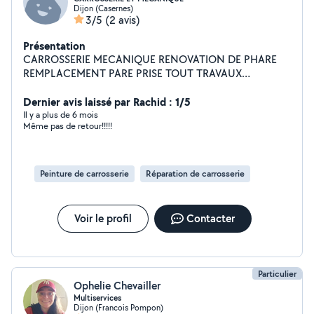
Dijon (Casernes)
3/5
(2 avis)
Présentation
CARROSSERIE MECANIQUE RENOVATION DE PHARE
REMPLACEMENT PARE PRISE TOUT TRAVAUX
MECANIQUE ET CARROSSERIE EXPERIENCE
PROFESSIONNELLE DEPUIS 1998
Dernier avis laissé par Rachid : 1/5
Il y a plus de 6 mois
Même pas de retour!!!!!
Peinture de carrosserie
Réparation de carrosserie
Voir le profil
Contacter
Particulier
Ophelie Chevailler
Multiservices
Dijon (Francois Pompon)