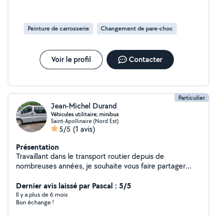
Peinture de carrosserie
Changement de pare-choc
Voir le profil
Contacter
Particulier
Jean-Michel Durand
Véhicules utilitaire; minibus
Saint-Apollinaire (Nord Est)
5/5
(1 avis)
Présentation
Travaillant dans le transport routier depuis de
nombreuses années, je souhaite vous faire partager
mes expériences et mes acquis en vous proposant la
location de mes neufs véhicules allant de la simple
Dernier avis laissé par Pascal : 5/5
voiture ainsi que l'utilitaire et le minibus. Mes objectifs
Il y a plus de 6 mois
Bon échange !
sont que vous puissiez être véhiculé en toute sécurité
et profiter ainsi pleinement de votre voyage . De plus,