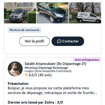
nous souhaitons vous apporter le meilleur rapport
qualité prix dans ce domaine
Peinture de carrosserie
Voir le profil
Contacter
Auto-entrepreneur
Salakh Arsanoukaev (Bs Depannage 21)
Mécanique Dépannage Remarquage
Longvic (Zone Industrielle-Colombiere)
4,6/5
(40 avis)
Présentation
Bonjour, je vous propose sur cette plateforme mes
services de dépanage, mécanique et sortie de fourrière
possible. N'hésitez pas à me joindre.
Dernier avis laissé par Zolira : 5/5