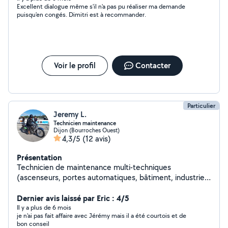
Excellent dialogue même s'il n'a pas pu réaliser ma demande
puisqu'en congés. Dimitri est à recommander.
Voir le profil
Contacter
Particulier
Jeremy L.
Technicien maintenance
Dijon (Bourroches Ouest)
4,3/5
(12 avis)
Présentation
Technicien de maintenance multi-techniques
(ascenseurs, portes automatiques, bâtiment, industrie)
depuis 13 ans. Je m'intéresse à pas mal de choses et j'ai
quelques passes temps. (Motos, véhicules collections,
Dernier avis laissé par Eric : 4/5
carrosserie etc...)
Il y a plus de 6 mois
je n'ai pas fait affaire avec Jérémy mais il a été courtois et de
bon conseil