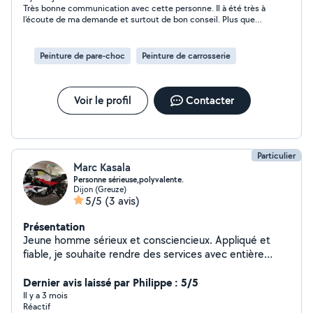
Très bonne communication avec cette personne. Il à été très à
que je ne peux plus répondre .. je ne prend pas
l'écoute de ma demande et surtout de bon conseil. Plus que
l'abonnement premium .
satisfait du travail éfectué. Je vous le recommande vivement.
Peinture de pare-choc
Peinture de carrosserie
Voir le profil
Contacter
Particulier
Marc Kasala
Personne sérieuse,polyvalente.
Dijon (Greuze)
5/5
(3 avis)
Présentation
Jeune homme sérieux et consciencieux. Appliqué et
fiable, je souhaite rendre des services avec entière
satisfaction.
Dernier avis laissé par Philippe : 5/5
Il y a 3 mois
Réactif