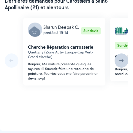
Dernières demandes pour Carossiers à Saint-
Apollinaire (21) et alentours
S
Sharun Deepak C.
Sur devis
mu
postée à 15:14
po
Sur devis
Cherche Réparation carrosserie
Quetigny (Zone Activ Europe-Cap Vert-
Cherche 
Grand Marche)
Dijon (York
Bonjour, Ma voiture présente quelques
rayures ; il faudrait faire une retouche de
Bonjour, j
peinture. Pourriez-vous me faire parvenir un
merci de v
devis, svp!