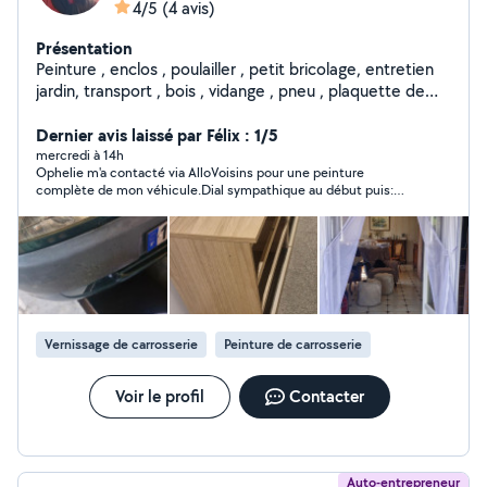
4/5
(4 avis)
Présentation
Peinture , enclos , poulailler , petit bricolage, entretien
jardin, transport , bois , vidange , pneu , plaquette de
frein
Dernier avis laissé par Félix : 1/5
mercredi à 14h
Ophelie m'a contacté via AlloVoisins pour une peinture
complète de mon véhicule.Dial sympathique au début puis:
Devis initial proposé autour de 1 000 €, brusquement passé à 2
200 € le lendemain...! À noter : même en fournissant moi-
même peinture et vernis, le tarif restait identique disait-elle, ce
qui pose question sur la véritable cohérence du devis. Motif
évoqué : Passage par prestataire.. Après comparaison, un
professionnel avec 15 ans d’expérience m’a proposé 1 200 €
pour une prestation équivalente (Tout compris en cabine :MO
+ Couches peinture+couches vernis Etc..! ). Conclusion : Tres
Vernissage de carrosserie
Peinture de carrosserie
deçu du manque de transparence et de cohérence dans ses
echanges et sa tarification . j'ai preféré partir en courant ..! Je
ne recommande pas..!
Voir le profil
Contacter
Auto-entrepreneur