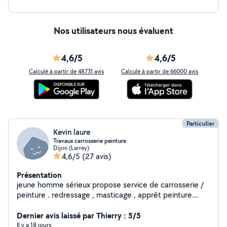
Nos utilisateurs nous évaluent
4,6/5
4,6/5
Calculé à partir de 48731 avis
Calculé à partir de 66000 avis
Particulier
Kevin laure
Travaux carrosserie peinture
Dijon (Larrey)
4,6/5
(27 avis)
Présentation
jeune homme sérieux propose service de carrosserie /
peinture . redressage , masticage , apprêt peinture
vernis etc . polissage complet véhicule ! rénovation de
phare peinture complète voiture /moto / scooter etc .
Dernier avis laissé par Thierry : 5/5
PS : si je ne réponds pas a toute les demandes , c'est
Il y a 18 jours