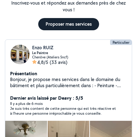
Inscrivez-vous et répondez aux demandes près de chez
vous !
Proposer mes services
Particulier
Enzo RUIZ
Le Peintre
Chenôve (Ateliers Sncf)
4,8/5
(33 avis)
Présentation
Bonjour, je propose mes services dans le domaine du
bâtiment et plus particulièrement dans : - Peinture -
Papier Peint - Enduit - Plâtre - Création de moulure
(Haussmannien - Château) - Pose de Parquet Massif et
Dernier avis laissé par Deavy : 5/5
Vitrification -Je peu également faire d'autre choses, si
Il y a plus de 6 mois
Je suis très content de cette personne qui est très réactive et
vous le souhaitez, vous noterez que je m'engage dans ce
à l'heure une personne irréprochable je vous conseille.
que je peu faire et non l'inverse.