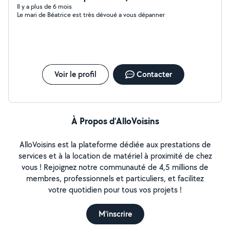
adapte a tous
Il y a plus de 6 mois
Le mari de Béatrice est très dévoué a vous dépanner
Voir le profil
Contacter
À Propos d’AlloVoisins
AlloVoisins est la plateforme dédiée aux prestations de
services et à la location de matériel à proximité de chez
vous ! Rejoignez notre communauté de 4,5 millions de
membres, professionnels et particuliers, et facilitez
votre quotidien pour tous vos projets !
M'inscrire