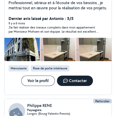
Professionnel, sérieux et à l'écoute de vos besoins , je
mettrai tout en œuvre pour la réalisation de vos projets.
Dernier avis laissé par Antonio : 5/5
Il y a 6 mois
J’ai fait réaliser des travaux complets dans mon appartement
par Monsieur Mohsen et son équipe. Le résultat est excellent. Il
s’agit d’un vrai professionnel, sérieux, organisé et très bien
entouré. Je le recommande vivement pour tout projet de
rénovation.
Menuiserie
Pose de porte intérieure
Voir le profil
Contacter
Particulier
Philippe RENE
Paysagiste
Longvic (Bourg-Valentin-Prevots)