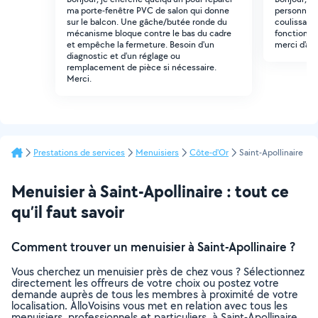
ma porte-fenêtre PVC de salon qui donne
personne p
sur le balcon. Une gâche/butée ronde du
coulissant
mécanisme bloque contre le bas du cadre
fonctionne
et empêche la fermeture. Besoin d'un
merci d'av
diagnostic et d'un réglage ou
remplacement de pièce si nécessaire.
Merci.
Prestations de services
Menuisiers
Côte-d'Or
Saint-Apollinaire
Menuisier à Saint-Apollinaire : tout ce
qu’il faut savoir
Comment trouver un menuisier à Saint-Apollinaire ?
Vous cherchez un menuisier près de chez vous ? Sélectionnez
directement les offreurs de votre choix ou postez votre
demande auprès de tous les membres à proximité de votre
localisation. AlloVoisins vous met en relation avec tous les
menuisiers, professionnels et particuliers, à Saint-Apollinaire,