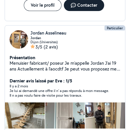
Voir le profil
Contacter
Particulier
Jordan Asselineau
Jordan
Dijon (Universites)
3/5
(2 avis)
Présentation
Menuisier fabricant/ poseur Je m'appelle Jordan J'ai 19
ans Actuellement à l'aocdtf Je peut vous proposez mes
services pour : De l'agencement De la fermeture ext/int
Et encore bien d'autre Assidu je certifie être
Dernier avis laissé par Eve : 1/5
professionnel tout au long de la fabrication à la pose.
Il y a 2 mois
Je lui ai demandé une offre il n' a pas répondu à mon message.
(travail seul ou en équipe)
Il n a pas voulu faire de visite pour les travaux.