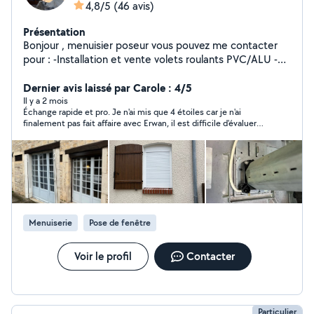
4,8/5
(46 avis)
Présentation
Bonjour , menuisier poseur vous pouvez me contacter
pour : -Installation et vente volets roulants PVC/ALU -
Remplacement moteur volet roulants -Installation et
dépannage volet velux -Installation de store banne -
Dernier avis laissé par Carole : 4/5
Réglage et programmation électronique -
Il y a 2 mois
Échange rapide et pro. Je n'ai mis que 4 étoiles car je n'ai
Remplacement manivelle, sangle... -Remplacement/
finalement pas fait affaire avec Erwan, il est difficile d'évaluer
installation moteur porte de garage -Remplacement
une prestation non réalisée.
roulettes baie coulissante -Remplacement vitrage -
Réglage fenêtre Devis gratuit
Menuiserie
Pose de fenêtre
Voir le profil
Contacter
Particulier