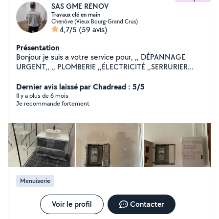
SAS GME RENOV
Travaux clé en main
Chenôve (Vieux Bourg-Grand Crus)
4,7/5
(59 avis)
Présentation
Bonjour je suis a votre service pour, ,, DÉPANNAGE
URGENT,, ,, PLOMBERIE ,,ÉLECTRICITÉ ,,SERRURIER
,,MENUISIER ,,PLAQUE DE PLÂTRE ,,PAPIER PEINT
,,POSE DE PARQUET ,,MONTAGE DES MEUBLES EN KIT
Dernier avis laissé par Chadread : 5/5
,,POSE DE CUISINE ,,CARRELAGE ,,MAÇONNERIE
Il y a plus de 6 mois
Je recommande fortement
,,POSE VELUX ,,POSE PORTE ET FENÊTRE INTÉRIEUR
EXTÉRIEUR ,,DÉPANNAGE EN TOUT PROBLÈME
,,DÉMOLITION / Enlèvement gravats ,,TOUT CORPS DE
MÉTIER Tout les jours 7j/7 jours férié également
Horaires : 08:00 - 22:00 Au plaisir je vous rendrai
service
Menuiserie
Voir le profil
Contacter