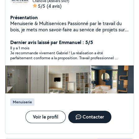
Chenôve (Ateliers Sncf)
5/5
(4 avis)
Présentation
Menuiserie & Multiservices Passionné par le travail du
bois, je mets mon savoir-faire au service de projets sur
mesure, alliant précision, solidité et esthétique.
Soucieux du détail et du travail bien fait, j'accorde une
Dernier avis laissé par Emmanuel : 5/5
grande importance à la satisfaction du client et à la
Il y a 1 mois
Je recommande vivement Gabriel ! La réalisation a été
durabilité de chaque réalisation. Polyvalent, j'interviens
parfaitement conforme a la proposition. Travail professionnel et
également dans le multiservice pour répondre à divers
soigneux de grande qualité.
besoins du quotidien : petites réparations, entretien ou
améliorations de l'habitat. Mon objectif est d'offrir un
service complet, professionnel et de confiance, adapté
à chaque demande.
Menuiserie
Voir le profil
Contacter