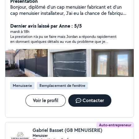
Présentation
Bonjour, diplômé d'un cap menuisier fabricant et d'un
cap menuisier installateur, J'ai eu la chance de fabriquer,
puis de poser des cuisines pendant 6 ans, Ensuite je me
suis ouvert à la fermeture d'une maison ( brevet
Dernier avis laissé par Anne : 5/5
professionnel ) Fenêtres volets roulants stores pendant
mardi à 18h
La prestation n'a pu se faire mais Jordan a répondu rapidement
8 ans avant de me lancer en indépendant le 01/01/25 ,
en donnant quelques détails au vue du problème que je
)et oui c'est tout récent!) Au plaisir de travailler avec
rencontrais
vous, Gueury jordan
Menuiserie
Remplacement de fenêtre
Voir le profil
Contacter
Auto-entrepreneur
Gabriel Basset (GB MENUISERIE)
Menuisier