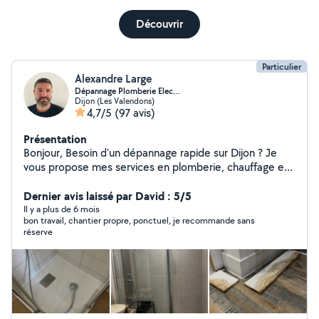
Découvrir
Particulier
Alexandre Large
Dépannage Plomberie Elec…
Dijon (Les Valendons)
4,7/5
(97 avis)
Présentation
Bonjour, Besoin d'un dépannage rapide sur Dijon ? Je
vous propose mes services en plomberie, chauffage et
électricité, avec intervention rapide et travail soigné.
Dépannage rapide : Fuite d'eau / problème de
Dernier avis laissé par David : 5/5
plomberie Panne électrique / disjoncteur / prises
Il y a plus de 6 mois
bon travail, chantier propre, ponctuel, je recommande sans
Chauffage en panne / radiateur / Mes engagements :
réserve
Intervention rapide (souvent dans la journée) Travail
propre et efficace Conseils professionnels Tarifs clairs
Professionnel en portage salarial : Facture fournie
Assurance professionnelle Prestation déclarée Zone :
Dijon et alentours Disponible immédiatement
contactez-moi pour un devis rapide !