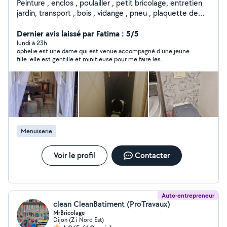
Peinture , enclos , poulailler , petit bricolage, entretien
jardin, transport , bois , vidange , pneu , plaquette de
frein
Dernier avis laissé par Fatima : 5/5
lundi à 23h
ophelie est une dame qui est venue accompagné d une jeune
fille .elle est gentille et minitieuse pour me faire les
moustiquaires maille mais certaines ne sont pas de bonnes
mesures. alors après 2 moustiquaires faites je leur ai proposé
un thé a la menthe fraîche à la marocaine et une gentille
discussion. je recommande ophelie.
Menuiserie
Voir le profil
Contacter
Auto-entrepreneur
clean CleanBatiment (ProTravaux)
MrBricolage
Dijon (Z i Nord Est)