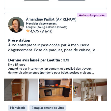
Auto-entrepreneur
Amandine Paillot (AP RENOV)
Menuisier d'agencement
Longvic (Bourg-Valentin-Prevots)
4,9/5
(9 avis)
Présentation
Auto-entrepreneur passionnée par la menuiserie
d'agencement. Pose de parquet, pose de cuisine, je
réalise tous vos projets du petit bricolage au gros
chantier de rénovation
Dernier avis laissé par Laetitia : 5/5
Il y a 15 jours
Amandine est intervenue rapidement et a réalisé des travaux
de menuiserie soignés (penderie pour bébé, petites cloisons
en bois et coffrage), pour un budget raisonnable. Elle n'a
malheureusement pas pu terminer l'ensemble des travaux car
elle s'est blessée, mais nous recommandons ses services.
Menuiserie
Remplacement de vitre