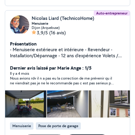
Auto-entrepreneur
Nicolas Liard (TechnicoHome)
Menuiserie
Dijon (Arquebuse)
3,9/5
(16 avis)
Présentation
- Menuiserie extérieure et intérieure - Revendeur -
Installation/Dépannage - 12 ans d'expérience Volets /
Fenêtres / Portes / Portails / Portes de garages / Garde
Corps / Pergolas / Stores intérieurs et extérieurs -
Dernier avis laissé par Marie Ange : 1/5
Serrurerie - Motorisation des volets/stores/Portails
Il y a 4 mois
Nous avions rdv il n a pas eu la correction de me prévenir qu il
manuels - Portes intérieures / parquet
ne viendrait pas je ne le recommande pas c est pas serieux par
contre très aimable dans nos échanges je ne comprends pas
Menuiserie
Pose de porte de garage