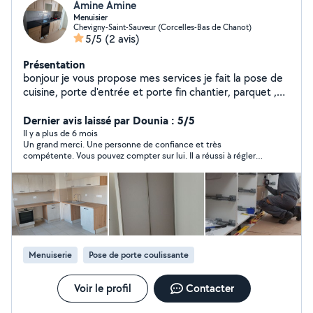
Amine Amine
Menuisier
Chevigny-Saint-Sauveur (Corcelles-Bas de Chanot)
5/5
(2 avis)
Présentation
bonjour je vous propose mes services je fait la pose de
cuisine, porte d'entrée et porte fin chantier, parquet ,
dressing et le montage des meubles
Dernier avis laissé par Dounia : 5/5
Il y a plus de 6 mois
Un grand merci. Une personne de confiance et très
compétente. Vous pouvez compter sur lui. Il a réussi à régler
mon problème de porte d' entrée alors que des artisans n' ont
même pas réussi. Je referais appel à lui sans problème. très
réactif
Menuiserie
Pose de porte coulissante
Voir le profil
Contacter