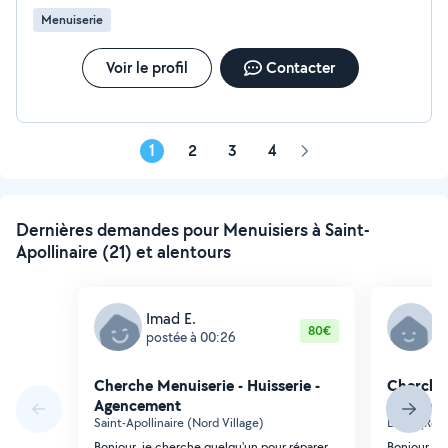
Menuiserie
Voir le profil
Contacter
1
2
3
4
Page
suivante
Dernières demandes pour Menuisiers à Saint-
Apollinaire (21) et alentours
Imad E.
D
80€
postée à 00:26
p
Cherche Menuiserie - Huisserie -
Cherche 
Agencement
Agencem
Saint-Apollinaire (Nord Village)
Dijon (Rep
Bonjour, je cherche quelqu'un pour réparer
Bonjour, je