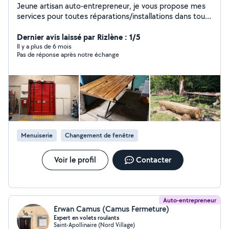
Jeune artisan auto-entrepreneur, je vous propose mes
services pour toutes réparations/installations dans tous
domaines (aménagement, ameublement, bricolage,
etc...) Et ce, directement chez vous ou au sein
Dernier avis laissé par Rizlène : 1/5
d'entreprises. N'attendez plus, je réponds rapidement !
Il y a plus de 6 mois
Pas de réponse après notre échange
Menuiserie
Changement de fenêtre
Voir le profil
Contacter
Auto-entrepreneur
Erwan Camus (Camus Fermeture)
Expert en volets roulants
Saint-Apollinaire (Nord Village)