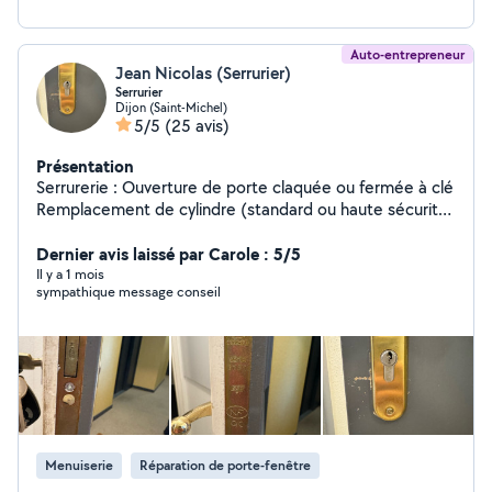
Auto-entrepreneur
Jean Nicolas (Serrurier)
Serrurier
Dijon (Saint-Michel)
5/5
(25 avis)
Présentation
Serrurerie : Ouverture de porte claquée ou fermée à clé
Remplacement de cylindre (standard ou haute sécurité)
Pose de verrou, serrure multipoint ou carénée Blindage
de porte Sécurisation après effraction Vitrerie :
Dernier avis laissé par Carole : 5/5
Remplacement de vitre cassée Pose de vitrage simple,
Il y a 1 mois
sympathique message conseil
double ou feuilleté Sécurisation temporaire Vitrage sur-
mesure pour fenêtre, baie, porte ou vitrine
Menuiserie
Réparation de porte-fenêtre