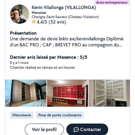
Auto-entrepreneur
Kevin Vilallonga (VILALLONGA)
Menuisier
Chevigny-Saint-Sauveur (Chateau-Visitation)
4,4/5
(32 avis)
Présentation
Une demande de devis linktr.ee/kevinvilallonga Diplômé
d'un BAC PRO ; CAP ; BREVET PRO au compagnon du
devoir je suis aujourd'hui ARTISAN. Je suis
PROFESSIONNEL et passionnée avant tous. Réalisation
Dernier avis laissé par Maxence : 5/5
de prestations de menuiserie : - Menuiserie int/ext -
Il y a 1 mois
Chantier réalisé en temps et en heures
Parquet quelconque - Agencement sur mesure - Pose
de cuisine/dressing/bibliothèque
Menuiserie
Pose de porte coulissante
Voir le profil
Contacter