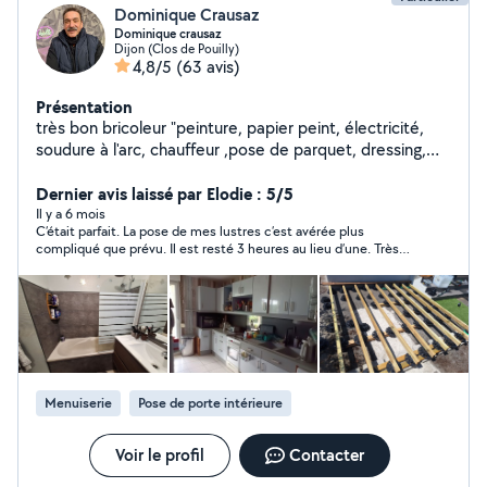
Dominique Crausaz
Dominique crausaz
Dijon (Clos de Pouilly)
4,8/5
(63 avis)
Présentation
très bon bricoleur "peinture, papier peint, électricité,
soudure à l'arc, chauffeur ,pose de parquet, dressing,
placard
Dernier avis laissé par Elodie : 5/5
Il y a 6 mois
C’était parfait. La pose de mes lustres c’est avérée plus
compliqué que prévu. Il est resté 3 heures au lieu d’une. Très
bon professionnel
Menuiserie
Pose de porte intérieure
Voir le profil
Contacter