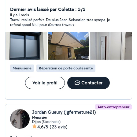
pose de stores, pergolas, portails, cloture - réparations
diverses : volets roulants, serrures, placards - service de
Dernier avis laissé par Colette : 5/5
Dépannage - motorisation portails ou porte de garage -
Il y a 1 mois
Travail réalisé parfait. De plus Jean-Sebastien très sympa. je
pose de parquet, revêtement de sol - tous types de
referai appel à lui pour d'autres travaux
travaux bricolage - travaux de peinture - montage de
meubles Instagram : @actarus.21 On dit de moi que je
suis fiable, professionnel, ponctuel et sérieux A votre
Service
Menuiserie
Réparation de porte coulissante
Voir le profil
Contacter
Auto-entrepreneur
Jordan Gueury (jgfermeture21)
Menuisier
Dijon (Stearinerie)
4,6/5
(23 avis)