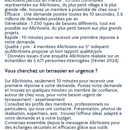
AlloVoisins partout en France : 35 000 communes
représentées sur AlloVoisins, du plus petit village à la plus
grande ville, trouvez un membre à proximité de chez vous !
Efficace : Une demande postée toutes les 10 secondes, 3.6
millions de demandes postées par an
Généraliste : 1 250 types de besoins différents, tout est
possible sur AlloVoisins, du plus petit besoin aux plus grands
projets.
Rapide : 10 minutes pour recevoir une première réponse à
votre demande
Qualité / prix : 4 membres AlloVoisins sur 5* indiquent
qu’AlloVoisins propose un bon rapport qualité/prix
* Données issues d’une enquête AlloVoisins réalisée sur un
échantillon de 5 671 personnes interrogées (Février 2024)
Vous cherchez un terrassier en urgence ?
Sur AlloVoisins, seulement 10 minutes pour recevoir une
première réponse à votre demande. Postez votre demande
et trouvez en quelques minutes un membre de confiance,
autour de chez vous, pour votre besoin urgent de
terrassement - assainissement
Consultez les profils des membres, professionnels ou
particuliers, qui vous ont contacté. Présentation, photos de
réalisation, expertises, avis : trouvez l'offreur idéal, adapté à
votre demande et à votre budget.
Conversez ensemble depuis la messagerie AlloVoisins pour
des échanges sécurisés et efficaces grâce aux outils