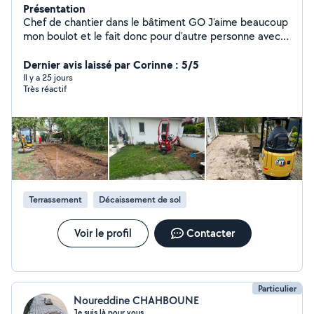
Présentation
Chef de chantier dans le bâtiment GO J'aime beaucoup
mon boulot et le fait donc pour d'autre personne avec
plaisir en partageant mes connaissances. J'ai eu un peu
moins de dispo suite à la construction de ma maison je
Dernier avis laissé par Corinne : 5/5
vais pouvoir être à nouveau de retour en ce début
Il y a 25 jours
Très réactif
d'année
Terrassement
Décaissement de sol
Voir le profil
Contacter
Particulier
Noureddine CHAHBOUNE
Je suis là pour vous.