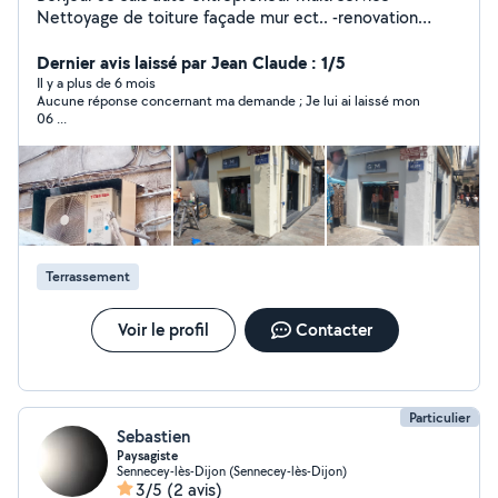
Nettoyage de toiture façade mur ect.. -renovation
toiture tuiles tôle faîtage planche de rive pose d'alue
laqué ect.. -Peinture intérieur et extérieur façade pignon
Dernier avis laissé par Jean Claude : 1/5
toiture mur ect.. sur tout support -Elagage abbatage
Il y a plus de 6 mois
Aucune réponse concernant ma demande ; Je lui ai laissé mon
taille de haie taille d'arbre plantation d'arbre
06 ...
dessouchage de haie et d'arbre tonte de pelouse -
débarras de maison cave grenier grange nettoyage de
terrain évacuation de tout encombrants.demolition et
évacuation de mûr cabanon maison dalle et autre merci
Terrassement
Voir le profil
Contacter
Particulier
Sebastien
Paysagiste
Sennecey-lès-Dijon (Sennecey-lès-Dijon)
3/5
(2 avis)