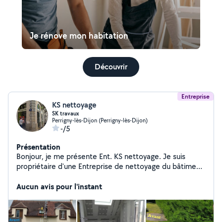
Je rénove mon habitation
Découvrir
Entreprise
KS nettoyage
SK travaux
Perrigny-lès-Dijon (Perrigny-lès-Dijon)
-/5
Présentation
Bonjour, je me présente Ent. KS nettoyage. Je suis
propriétaire d'une Entreprise de nettoyage du bâtiment
avec certaine compétence dans la rénovation et dans
l'aménagement de terrain (jardin, piscine ect..) pour plus
Aucun avis pour l'instant
d'info n'hésitez pas à me contacter