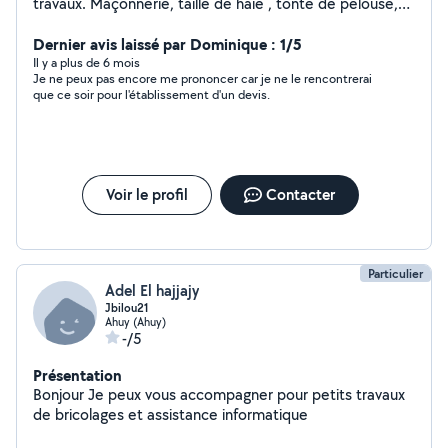
travaux. Maçonnerie, taille de haie , tonte de pelouse,
terrassement mini pelle... N’hésitez pas à me contacter
pour tous type de travaux et pour de plus amples
Dernier avis laissé par Dominique : 1/5
renseignements .
Il y a plus de 6 mois
Je ne peux pas encore me prononcer car je ne le rencontrerai
que ce soir pour l'établissement d'un devis.
Voir le profil
Contacter
Particulier
Adel El hajjajy
Jbilou21
Ahuy (Ahuy)
-/5
Présentation
Bonjour Je peux vous accompagner pour petits travaux
de bricolages et assistance informatique