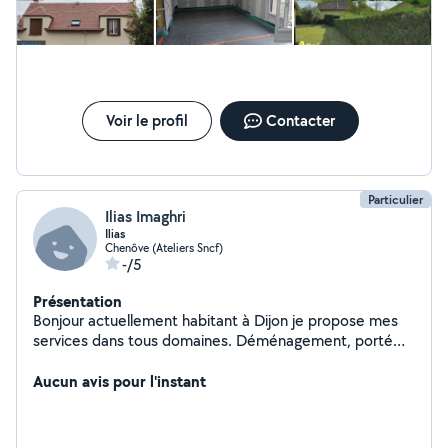
Voir le profil
Contacter
Particulier
Ilias Imaghri
Ilias
Chenôve (Ateliers Sncf)
-/5
Présentation
Bonjour actuellement habitant à Dijon je propose mes
services dans tous domaines. Déménagement, porté
des charges lourdes, nettoyage de véhicule Veuillez me
contacter si mes services vous intéressent.
Aucun avis pour l'instant