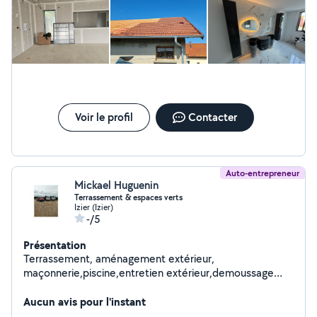
Voir le profil
Contacter
Auto-entrepreneur
Mickael Huguenin
Terrassement & espaces verts
Izier (Izier)
-/5
Présentation
Terrassement, aménagement extérieur,
maçonnerie,piscine,entretien extérieur,demoussage
toiture,élagage,abattage arbres, espaces verts : pro au
service de vos projets !
Aucun avis pour l'instant