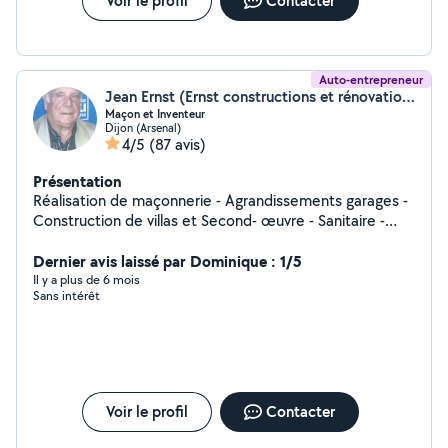
Voir le profil
Contacter
Auto-entrepreneur
Jean Ernst (Ernst constructions et rénovation)
Maçon et Inventeur
Dijon (Arsenal)
4/5
(87 avis)
Présentation
Réalisation de maçonnerie - Agrandissements garages -
Construction de villas et Second- œuvre - Sanitaire -
Chauffage - Photo voltaïque - Électricité - Placo -
Peinture - Soudure et Barrières balcon. Réalisation d'aire
Dernier avis laissé par Dominique : 1/5
de pétanque. Travaux tout corps d'état. Jardinage et
Il y a plus de 6 mois
Sans intérêt
aménagement d'allées.
Voir le profil
Contacter