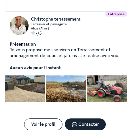
Entreprise
Christophe terrassement
Terrassier et paysagiste
Ahuy (Ahuy)
-/5
Présentation
Je vous propose mes services en Terrassement et
aménagement de cours et jardins . Je réalise avec vous
vos projets et vous accompagne dans vos démarches.
N'hésitez pas à me contacter pour de plus amples
Aucun avis pour l'instant
renseignements.
Voir le profil
Contacter