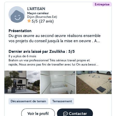
Entreprise
L'ARTISAN
Maçon carreleur
Dijon (Bourroches Est)
5/5
(27 avis)
Présentation
Du gros œuvre au second œuvre réalisons ensemble
vos projets du conseil jusqu'à la mise en oeuvre . A
l'ecoute et attentif au détails de vos exigences . La
qualité de l'ouvrage une priorité.
Dernier avis laissé par Zoulikha : 5/5
Il y a plus de 6 mois
Brahim un vrai professionnel Très sérieux travail propre et
rapide, Nous avons pas fini de travailler avec lui On aura besoin
de ses services et professionnalisme pour un bon moment
Vous pouvez lui confier vos travaux en toute confiance Merci
beaucoup
Décaissement de terrain
Terrassement
Voir le profil
Contacter