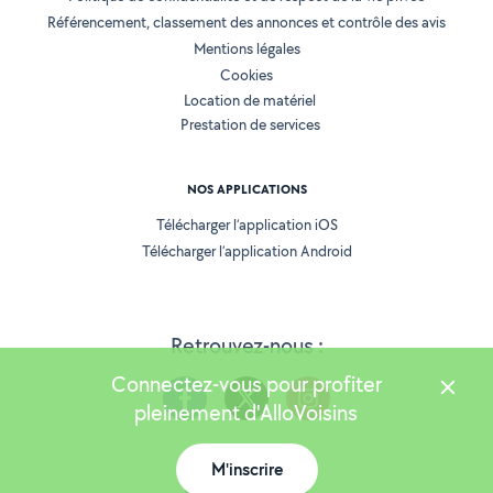
Référencement, classement des annonces et contrôle des avis
Mentions légales
Cookies
Location de matériel
Prestation de services
NOS APPLICATIONS
Télécharger l’application iOS
Télécharger l’application Android
Retrouvez-nous :
Connectez-vous pour profiter
pleinement d'AlloVoisins
M'inscrire
Version 25.6.0
Carte