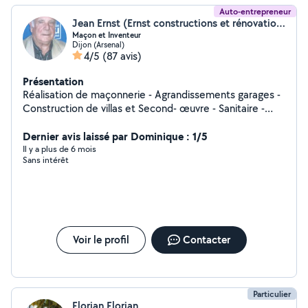
Auto-entrepreneur
Jean Ernst (Ernst constructions et rénovation)
Maçon et Inventeur
Dijon (Arsenal)
4/5
(87 avis)
Présentation
Réalisation de maçonnerie - Agrandissements garages -
Construction de villas et Second- œuvre - Sanitaire -
Chauffage - Photo voltaïque - Électricité - Placo -
Peinture - Soudure et Barrières balcon. Réalisation d'aire
Dernier avis laissé par Dominique : 1/5
de pétanque. Travaux tout corps d'état. Jardinage et
Il y a plus de 6 mois
Sans intérêt
aménagement d'allées.
Voir le profil
Contacter
Particulier
Florian Florian