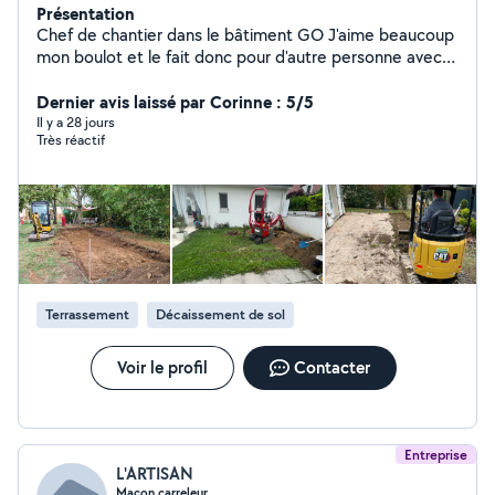
Présentation
Chef de chantier dans le bâtiment GO J'aime beaucoup
mon boulot et le fait donc pour d'autre personne avec
plaisir en partageant mes connaissances. J'ai eu un peu
moins de dispo suite à la construction de ma maison je
Dernier avis laissé par Corinne : 5/5
vais pouvoir être à nouveau de retour en ce début
Il y a 28 jours
Très réactif
d'année
Terrassement
Décaissement de sol
Voir le profil
Contacter
Entreprise
L'ARTISAN
Maçon carreleur