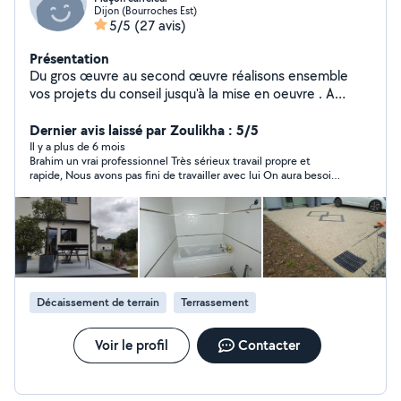
Dijon (Bourroches Est)
5/5
(27 avis)
Présentation
Du gros œuvre au second œuvre réalisons ensemble
vos projets du conseil jusqu'à la mise en oeuvre . A
l'ecoute et attentif au détails de vos exigences . La
qualité de l'ouvrage une priorité.
Dernier avis laissé par Zoulikha : 5/5
Il y a plus de 6 mois
Brahim un vrai professionnel Très sérieux travail propre et
rapide, Nous avons pas fini de travailler avec lui On aura besoin
de ses services et professionnalisme pour un bon moment
Vous pouvez lui confier vos travaux en toute confiance Merci
beaucoup
Décaissement de terrain
Terrassement
Voir le profil
Contacter