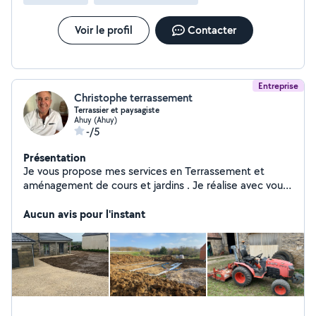
Voir le profil
Contacter
Entreprise
Christophe terrassement
Terrassier et paysagiste
Ahuy (Ahuy)
-/5
Présentation
Je vous propose mes services en Terrassement et
aménagement de cours et jardins . Je réalise avec vous
vos projets et vous accompagne dans vos démarches.
N'hésitez pas à me contacter pour de plus amples
Aucun avis pour l'instant
renseignements.