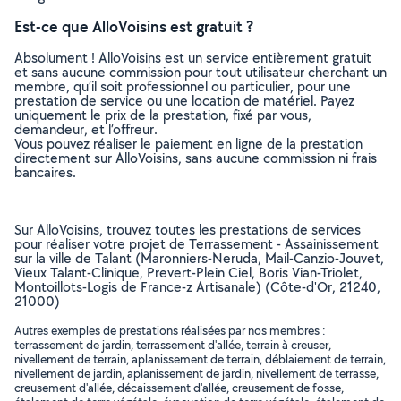
Est-ce que AlloVoisins est gratuit ?
Absolument ! AlloVoisins est un service entièrement gratuit
et sans aucune commission pour tout utilisateur cherchant un
membre, qu’il soit professionnel ou particulier, pour une
prestation de service ou une location de matériel. Payez
uniquement le prix de la prestation, fixé par vous,
demandeur, et l’offreur.
Vous pouvez réaliser le paiement en ligne de la prestation
directement sur AlloVoisins, sans aucune commission ni frais
bancaires.
Sur AlloVoisins, trouvez toutes les prestations de services
pour réaliser votre projet de Terrassement - Assainissement
sur la ville de Talant (Maronniers-Neruda, Mail-Canzio-Jouvet,
Vieux Talant-Clinique, Prevert-Plein Ciel, Boris Vian-Triolet,
Montoillots-Logis de France-z Artisanale) (Côte-d'Or, 21240,
21000)
Autres exemples de prestations réalisées par nos membres :
terrassement de jardin, terrassement d'allée, terrain à creuser,
nivellement de terrain, aplanissement de terrain, déblaiement de terrain,
nivellement de jardin, aplanissement de jardin, nivellement de terrasse,
creusement d'allée, décaissement d'allée, creusement de fosse,