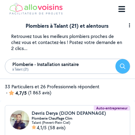
Plombiers à Talant (21) et alentours
Retrouvez tous les meilleurs plombiers proches de
chez vous et contactez-les ! Postez votre demande en
2 clics...
Plomberie - Installation sanitaire
Reche
à Talant (21)
33 Particuliers et 26 Professionnels répondent
-
4,7/5
(1 863 avis)
Auto-entrepreneur
Devris Derya (DIJON DEPANNAGE)
Plomberie Chauffage Clim
Talant (Prevert-Plein Ciel)
4,1/5
(58 avis)