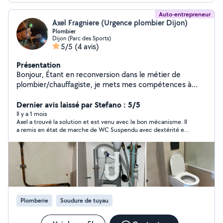
Auto-entrepreneur
Axel Fragniere (Urgence plombier Dijon)
Plombier
Dijon (Parc des Sports)
5/5
(4 avis)
Présentation
Bonjour, Étant en reconversion dans le métier de
plombier/chauffagiste, je mets mes compétences à
votre service pour vos besoins du quotidien. Sérieux et
polyvalent, je suis également à l'aise dans différents
Dernier avis laissé par Stefano : 5/5
domaines afin de m'adapter au mieux à vos demandes.
Il y a 1 mois
Axel a trouvé la solution et est venu avec le bon mécanisme. Il
N'hésitez pas à me contacter ! Au plaisir, Axel
a remis en état de marche de WC Suspendu avec dextérité et
d'un grand professionnalisme ! Travail soigné et enlèvement
des anciens mécanisme Nous sommes vraiment satisfaits et
nous Recommandons Prix correct vu le Travail effectué
Sympathique et soigneux ! Bravo à lui ! nous n'hésiterons pas à
faire appel à lui si Besoin
Plomberie
Soudure de tuyau