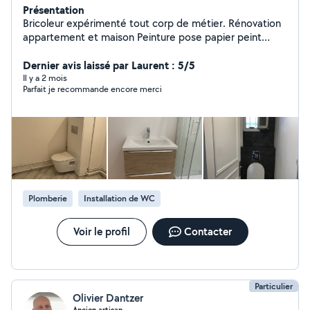
Présentation
Bricoleur expérimenté tout corp de métier. Rénovation
appartement et maison Peinture pose papier peint
pose sol pose carrelage faïence plomberie électricité
pose de cuisine montage de meuble pose de
Dernier avis laissé par Laurent : 5/5
luminaires.
Il y a 2 mois
Parfait je recommande encore merci
Plomberie
Installation de WC
Voir le profil
Contacter
Particulier
Olivier Dantzer