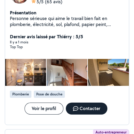
5/5
(65 avis)
Présentation
Personne sérieuse qui aime le travail bien fait en
plomberie, électricité, sol, plafond, papier peint,
montage de meubles , peinture... Également installateur
Dernier avis laissé par Thiérry : 5/5
de terrasse sur mesure en bois et composite
Il y a 1 mois
Top Top
Plomberie
Pose de douche
Voir le profil
Contacter
Auto-entrepreneur