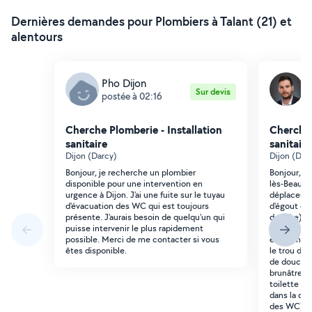
Dernières demandes pour Plombiers à Talant (21) et
alentours
Pho Dijon
C
Sur devis
postée à 02:16
p
Cherche Plomberie - Installation
Cherche 
sanitaire
sanitaire
Dijon (Darcy)
Dijon (Dav
Bonjour, je recherche un plombier
Bonjour, I
disponible pour une intervention en
lès-Beaune
urgence à Dijon. J'ai une fuite sur le tuyau
déplaceme
d'évacuation des WC qui est toujours
d'égout dan
présente. J'aurais besoin de quelqu'un qui
douche) ma
puisse intervenir le plus rapidement
Cherchons 
possible. Merci de me contacter si vous
expériment
êtes disponible.
le trou de t
de douche ;
brunâtre av
toilette d
dans la do
des WC) ;