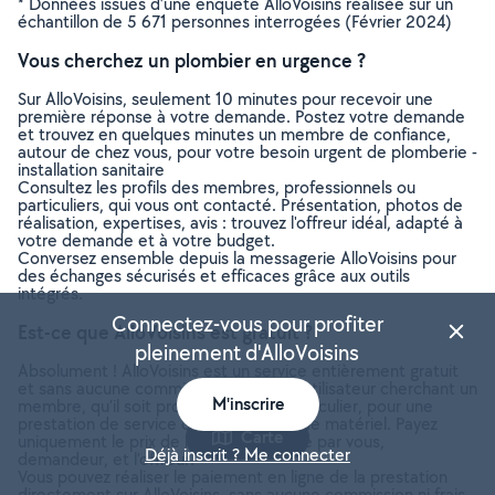
* Données issues d’une enquête AlloVoisins réalisée sur un
échantillon de 5 671 personnes interrogées (Février 2024)
Vous cherchez un plombier en urgence ?
Sur AlloVoisins, seulement 10 minutes pour recevoir une
première réponse à votre demande. Postez votre demande
et trouvez en quelques minutes un membre de confiance,
autour de chez vous, pour votre besoin urgent de plomberie -
installation sanitaire
Consultez les profils des membres, professionnels ou
particuliers, qui vous ont contacté. Présentation, photos de
réalisation, expertises, avis : trouvez l'offreur idéal, adapté à
votre demande et à votre budget.
Conversez ensemble depuis la messagerie AlloVoisins pour
des échanges sécurisés et efficaces grâce aux outils
intégrés.
Connectez-vous pour profiter
Est-ce que AlloVoisins est gratuit ?
pleinement d'AlloVoisins
Absolument ! AlloVoisins est un service entièrement gratuit
et sans aucune commission pour tout utilisateur cherchant un
M'inscrire
membre, qu’il soit professionnel ou particulier, pour une
prestation de service ou une location de matériel. Payez
Carte
uniquement le prix de la prestation, fixé par vous,
Déjà inscrit ? Me connecter
demandeur, et l’offreur.
Vous pouvez réaliser le paiement en ligne de la prestation
directement sur AlloVoisins, sans aucune commission ni frais