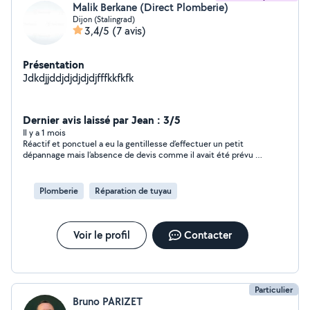
Malik Berkane (Direct Plomberie)
Dijon (Stalingrad)
3,4/5
(7 avis)
Présentation
Jdkdjjddjdjdjdjdjfffkkfkfk
Dernier avis laissé par Jean : 3/5
Il y a 1 mois
Réactif et ponctuel a eu la gentillesse d’effectuer un petit
dépannage mais l’absence de devis comme il avait été prévu à
tardé et avions été obligé compte tenu du délaii de relancer
l’annonce
Plomberie
Réparation de tuyau
Voir le profil
Contacter
Particulier
Bruno PARIZET