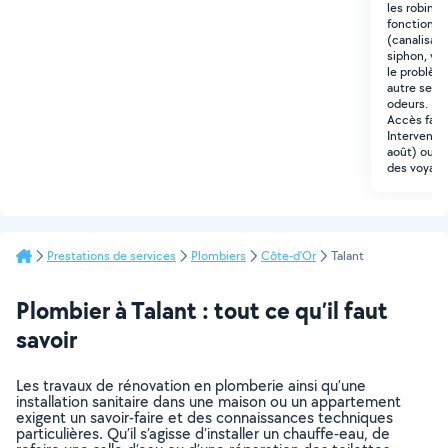
les robinet
fonctionne. 
(canalisa
siphon, ven
le problèm
autre selo
odeurs. Mat
Accès faci
Interventi
août) ou au
des voyage
Prestations de services
Plombiers
Côte-d'Or
Talant
Plombier à Talant : tout ce qu’il faut
savoir
Les travaux de rénovation en plomberie ainsi qu’une
installation sanitaire dans une maison ou un appartement
exigent un savoir-faire et des connaissances techniques
particulières. Qu’il s’agisse d’installer un chauffe-eau, de