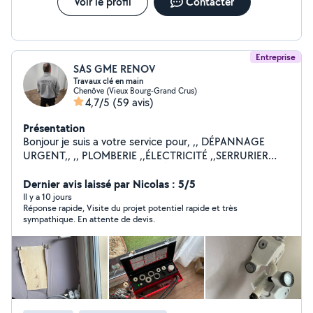
Voir le profil
Contacter
Entreprise
SAS GME RENOV
Travaux clé en main
Chenôve (Vieux Bourg-Grand Crus)
4,7/5
(59 avis)
Présentation
Bonjour je suis a votre service pour, ,, DÉPANNAGE
URGENT,, ,, PLOMBERIE ,,ÉLECTRICITÉ ,,SERRURIER
,,MENUISIER ,,PLAQUE DE PLÂTRE ,,PAPIER PEINT
,,POSE DE PARQUET ,,MONTAGE DES MEUBLES EN KIT
Dernier avis laissé par Nicolas : 5/5
,,POSE DE CUISINE ,,CARRELAGE ,,MAÇONNERIE
Il y a 10 jours
Réponse rapide, Visite du projet potentiel rapide et très
,,POSE VELUX ,,POSE PORTE ET FENÊTRE INTÉRIEUR
sympathique. En attente de devis.
EXTÉRIEUR ,,DÉPANNAGE EN TOUT PROBLÈME
,,DÉMOLITION / Enlèvement gravats ,,TOUT CORPS DE
MÉTIER Tout les jours 7j/7 jours férié également
Horaires : 08:00 - 22:00 Au plaisir je vous rendrai
service