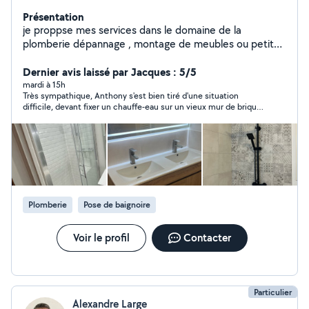
Présentation
je proppse mes services dans le domaine de la
plomberie dépannage , montage de meubles ou petite
installation ainsi que le bricolage et petits travaux,
ancien plombier de metier je reste a votre service !
Dernier avis laissé par Jacques : 5/5
mardi à 15h
Très sympathique, Anthony s'est bien tiré d'une situation
difficile, devant fixer un chauffe-eau sur un vieux mur de brique.
Il a fait ce qu'il fallait pour assurer la solidarité du résultat.
Plomberie
Pose de baignoire
Voir le profil
Contacter
Particulier
Alexandre Large