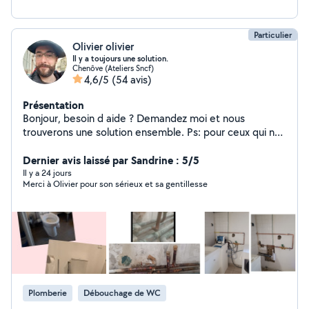
Particulier
Olivier olivier
Il y a toujours une solution.
Chenôve (Ateliers Sncf)
4,6/5
(54 avis)
Présentation
Bonjour, besoin d aide ? Demandez moi et nous
trouverons une solution ensemble. Ps: pour ceux qui ne
savent pas je paye un abonnement pour être présent
sur le site je paye mon matériel et je paye l'essence
Dernier avis laissé par Sandrine : 5/5
donc arrêtez de vouloir vos travaux gratuitement.
Il y a 24 jours
Merci à Olivier pour son sérieux et sa gentillesse
Plomberie
Débouchage de WC