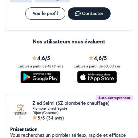
Mise en sécurité Toutes marques - Recherche et
Réparation de Fuite Canalisation Tuyauterie Toilettes
Joints Bac à douche Vannes - Débouchage de
Voir le profil
Contacter
canalisation 24H/24 7J/7 WC / Toilette Douche /
Baignoire Evier / Siphon Pompage / Furet Nettoyage
Nos utilisateurs nous évaluent
4,6/5
4,6/5
Calculé à partir de 48731 avis
Calculé à partir de 66000 avis
Auto-entrepreneur
Zied Selmi (SZ plomberie chauffage)
Plombier chauffagiste
Dijon (Casernes)
5/5
(34 avis)
Présentation
Vous recherchez un plombier sérieux, rapide et efficace