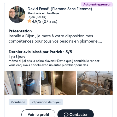
Auto-entrepreneur
David Ensafi (Flamme Sans Flemme)
Plomberie et chauffage
Dijon (Bel Air)
4,9/5
(27 avis)
Présentation
Installé à Dijon , je mets à votre disposition mes
compétences pour tous vos besoins en plomberie,
chauffage. Je prends en charge la réalisation et la
rénovation de salles de bain, ainsi que la pose
Dernier avis laissé par Patrick : 5/5
d'équipements sanitaires : WC, douche, baignoire,
Il y a 8 jours
même si j ai pris la peine d avertir David que j annulais le rendez
lavabo, robinetterie, installation des réseaux d'eau et de
vous car j avais conclu avec un autre plombier pour des
gaz, chauffe-eau. Je réalise également la pose et
questions de disponibilité, j ai eu de bons rapports avec ce
l'entretien d'adoucisseurs, l'installation ou le
monsieur très sympatique.
remplacement de VMC, ainsi que l'entretien de vos
systèmes de chauffage.Ramonage de cheminées (gaz,
fioul, bois). Dépannage sur tout type d'installation. Devis
gratuit Déplacement offert Disponible tous les jours,
n'hésitez pas à me contacter. Je reste à votre
Plomberie
Réparation de tuyau
disposition et vous souhaite une excellente journée.
Voir le profil
Contacter