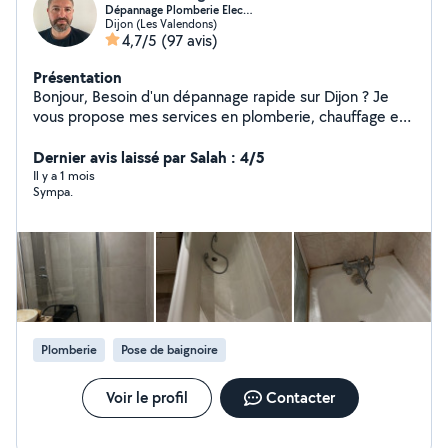
Dépannage Plomberie Elec…
Dijon (Les Valendons)
4,7/5
(97 avis)
Présentation
Bonjour, Besoin d'un dépannage rapide sur Dijon ? Je
vous propose mes services en plomberie, chauffage et
électricité, avec intervention rapide et travail soigné.
Dépannage rapide : Fuite d'eau / problème de
Dernier avis laissé par Salah : 4/5
plomberie Panne électrique / disjoncteur / prises
Il y a 1 mois
Sympa.
Chauffage en panne / radiateur / Mes engagements :
Intervention rapide (souvent dans la journée) Travail
propre et efficace Conseils professionnels Tarifs clairs
Professionnel en portage salarial : Facture fournie
Assurance professionnelle Prestation déclarée Zone :
Dijon et alentours Disponible immédiatement
contactez-moi pour un devis rapide !
Plomberie
Pose de baignoire
Voir le profil
Contacter