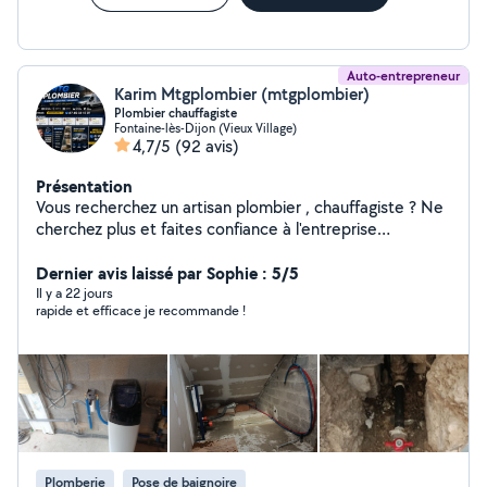
Auto-entrepreneur
Karim Mtgplombier (mtgplombier)
Plombier chauffagiste
Fontaine-lès-Dijon (Vieux Village)
4,7/5
(92 avis)
Présentation
Vous recherchez un artisan plombier , chauffagiste ? Ne
cherchez plus et faites confiance à l'entreprise
mtgplombier. Nous intervenons rapidement et
efficacement pour tous vos besoins en plomberie,
Dernier avis laissé par Sophie : 5/5
chauffage . Qu'il s'agisse de réparations urgentes,
Il y a 22 jours
rapide et efficace je recommande !
d'entretien de routine ou de nouvelles installations,
notre équipe qualifiée est prête à vous offrir un service
de qualité à des prix compétitifs.24/24 et 7/7 -
Plomberie et Sanitaires Changement de robinetterie
Changement de toilette Installation de douche
Déplacement de point d'eau Rénovation de salle de
bain Neuf ou Rénovation _ Chauffe-eau Dépannage de
chauffe-eau Réparation Installation toutes marques
Plomberie
Pose de baignoire