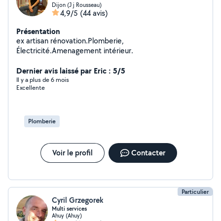
Dijon (J j Rousseau)
4,9/5
(44 avis)
Présentation
ex artisan rénovation.Plomberie,
Électricité.Amenagement intérieur.
Dernier avis laissé par Eric : 5/5
Il y a plus de 6 mois
Excellente
Plomberie
Voir le profil
Contacter
Particulier
Cyril Grzegorek
Multi services
Ahuy (Ahuy)