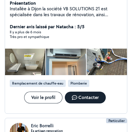
Présentation
Installée à Dijon la société VB SOLUTIONS 21 est
spécialisée dans les travaux de rénovation, ainsi
rénovation énergétique et l'amélioration et rénovation
de l'habitat. Nous intervenons principalement auprès
Dernier avis laissé par Natacha : 5/5
des particuliers à travers la région Bourgogne Franche-
Il y a plus de 6 mois
Très pro et sympathique
Comté. Chez VB SOLUTIONS 21 nous proposons des
différentes solutions d'accompagnement, selon vos
besoins, vos envies, dans les différentes projets,
accompagner les particuliers à toutes les étapes.
Remplacement de chauffe-eau
Plomberie
Voir le profil
Contacter
Particulier
Eric Borrelli
Ex artisan renovation