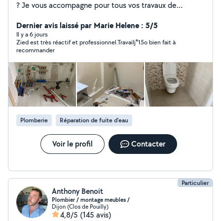
? Je vous accompagne pour tous vos travaux de
plomberie, chauffage et dépannage avec un service de
qualité et des prix transparents. J'interviens rapidement
Dernier avis laissé par Marie Helene : 5/5
pour les urgences comme pour les installations ou
Il y a 6 jours
Zied est très réactif et professionnel.Travailj⁸15o bien fait à
rénovations, en vous garantissant un travail propre,
recommander
durable et conforme aux normes Intervention rapide
Travail soigné Disponible 24h/24 et 7j/7
Plomberie
Réparation de fuite d'eau
Voir le profil
Contacter
Particulier
Anthony Benoit
Plombier / montage meubles /
Dijon (Clos de Pouilly)
4,8/5
(145 avis)