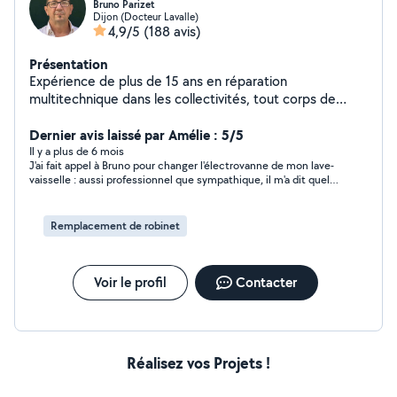
Bruno Parizet
Dijon (Docteur Lavalle)
4,9/5
(188 avis)
Présentation
Expérience de plus de 15 ans en réparation
multitechnique dans les collectivités, tout corps de
métier. Également ancien dépanneur electromenager.
Travail soigné et exigeant avec moi même. La
Dernier avis laissé par Amélie : 5/5
satisfaction du client est mon leitmotiv!
Il y a plus de 6 mois
J'ai fait appel à Bruno pour changer l'électrovanne de mon lave-
vaisselle : aussi professionnel que sympathique, il m'a dit quelle
pièce commander et est intervenu rapidement. N'hésitez pas à
solliciter ses services !
Remplacement de robinet
Voir le profil
Contacter
Réalisez vos Projets !