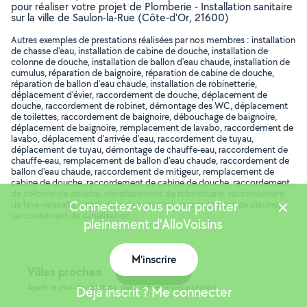
pour réaliser votre projet de Plomberie - Installation sanitaire
sur la ville de Saulon-la-Rue (Côte-d'Or, 21600)
Autres exemples de prestations réalisées par nos membres : installation
de chasse d'eau, installation de cabine de douche, installation de
colonne de douche, installation de ballon d'eau chaude, installation de
cumulus, réparation de baignoire, réparation de cabine de douche,
réparation de ballon d'eau chaude, installation de robinetterie,
déplacement d'évier, raccordement de douche, déplacement de
douche, raccordement de robinet, démontage des WC, déplacement
de toilettes, raccordement de baignoire, débouchage de baignoire,
déplacement de baignoire, remplacement de lavabo, raccordement de
lavabo, déplacement d'arrivée d'eau, raccordement de tuyau,
déplacement de tuyau, démontage de chauffe-eau, raccordement de
chauffe-eau, remplacement de ballon d'eau chaude, raccordement de
ballon d'eau chaude, raccordement de mitigeur, remplacement de
cabine de douche, raccordement de cabine de douche, raccordement
de colonne de douche, remplacement de robinetterie, raccordement
Connectez-vous pour profiter
de lave-vaisselle, installation de sanitaires, raccordement de piscine,
raccordement de canalisation, ..
pleinement d'AlloVoisins
M'inscrire
Villes proches
Carte
Ayant le plus de résultats, dans le même département
Déjà inscrit ? Me connecter