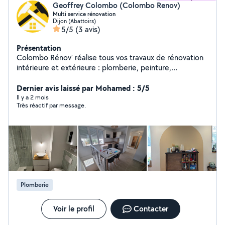
Geoffrey Colombo (Colombo Renov)
Multi service rénovation
Dijon (Abattoirs)
5/5
(3 avis)
Présentation
Colombo Rénov' réalise tous vos travaux de rénovation
intérieure et extérieure : plomberie, peinture,
aménagement, revêtements, etc. Travail soigné et
solutions sur mesure. Contactez - nous pour un devis
Dernier avis laissé par Mohamed : 5/5
gratuit.
Il y a 2 mois
Très réactif par message.
Plomberie
Voir le profil
Contacter