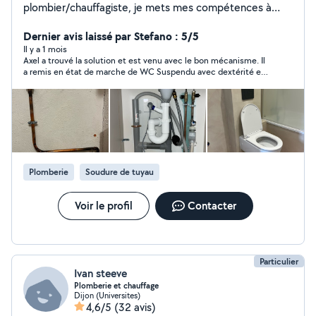
plombier/chauffagiste, je mets mes compétences à
votre service pour vos besoins du quotidien. Sérieux et
polyvalent, je suis également à l'aise dans différents
Dernier avis laissé par Stefano : 5/5
domaines afin de m'adapter au mieux à vos demandes.
Il y a 1 mois
Axel a trouvé la solution et est venu avec le bon mécanisme. Il
N'hésitez pas à me contacter ! Au plaisir, Axel
a remis en état de marche de WC Suspendu avec dextérité et
d'un grand professionnalisme ! Travail soigné et enlèvement
des anciens mécanisme Nous sommes vraiment satisfaits et
nous Recommandons Prix correct vu le Travail effectué
Sympathique et soigneux ! Bravo à lui ! nous n'hésiterons pas à
faire appel à lui si Besoin
Plomberie
Soudure de tuyau
Voir le profil
Contacter
Particulier
Ivan steeve
Plomberie et chauffage
Dijon (Universites)
4,6/5
(32 avis)