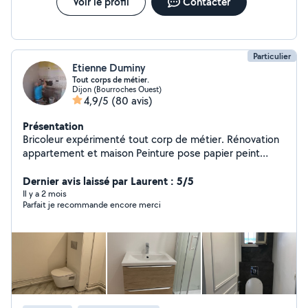
Voir le profil
Contacter
Particulier
Etienne Duminy
Tout corps de métier.
Dijon (Bourroches Ouest)
4,9/5
(80 avis)
Présentation
Bricoleur expérimenté tout corp de métier. Rénovation
appartement et maison Peinture pose papier peint
pose sol pose carrelage faïence plomberie électricité
pose de cuisine montage de meuble pose de
Dernier avis laissé par Laurent : 5/5
luminaires.
Il y a 2 mois
Parfait je recommande encore merci