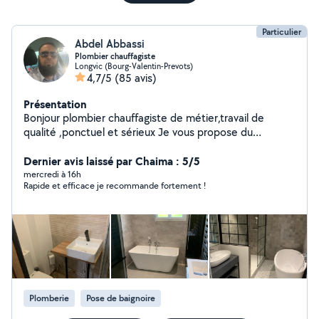
Particulier
Abdel Abbassi
Plombier chauffagiste
Longvic (Bourg-Valentin-Prevots)
4,7/5
(85 avis)
Présentation
Bonjour plombier chauffagiste de métier,travail de
qualité ,ponctuel et sérieux Je vous propose du
dépannage rapide et efficace - Installation sanitaire -
Réparation de fuites - Débouchage de canalisations -
Dernier avis laissé par Chaima : 5/5
Remplacement de robinetterie - Détection et
mercredi à 16h
Rapide et efficace je recommande fortement !
réparation de fuites - Remplacement / installation de
chauffe-eau - Rénovation salle de bain - Recherche et
réparation fuite enterré - Recherche et dépannage
chauffage
Plomberie
Pose de baignoire