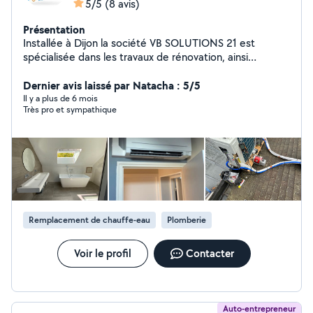
5/5
(8 avis)
Présentation
Installée à Dijon la société VB SOLUTIONS 21 est
spécialisée dans les travaux de rénovation, ainsi
rénovation énergétique et l'amélioration et rénovation
de l'habitat. Nous intervenons principalement auprès
Dernier avis laissé par Natacha : 5/5
des particuliers à travers la région Bourgogne Franche-
Il y a plus de 6 mois
Très pro et sympathique
Comté. Chez VB SOLUTIONS 21 nous proposons des
différentes solutions d'accompagnement, selon vos
besoins, vos envies, dans les différentes projets,
accompagner les particuliers à toutes les étapes.
Remplacement de chauffe-eau
Plomberie
Voir le profil
Contacter
Auto-entrepreneur