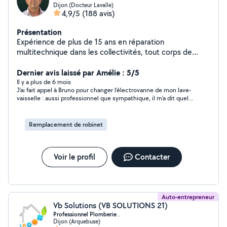
Dijon (Docteur Lavalle)
4,9/5
(188 avis)
Présentation
Expérience de plus de 15 ans en réparation
multitechnique dans les collectivités, tout corps de
métier. Également ancien dépanneur electromenager.
Travail soigné et exigeant avec moi même. La
Dernier avis laissé par Amélie : 5/5
satisfaction du client est mon leitmotiv!
Il y a plus de 6 mois
J'ai fait appel à Bruno pour changer l'électrovanne de mon lave-
vaisselle : aussi professionnel que sympathique, il m'a dit quelle
pièce commander et est intervenu rapidement. N'hésitez pas à
solliciter ses services !
Remplacement de robinet
Voir le profil
Contacter
Auto-entrepreneur
Vb Solutions (VB SOLUTIONS 21)
Professionnel Plomberie .
Dijon (Arquebuse)