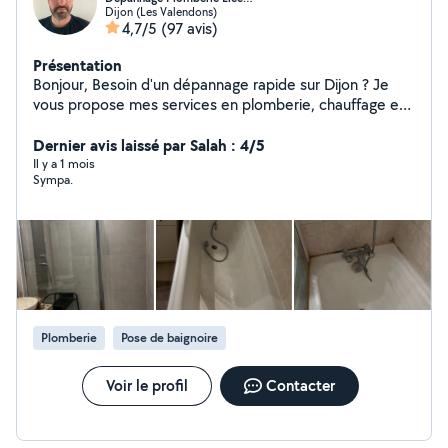
Dijon (Les Valendons)
4,7/5
(97 avis)
Présentation
Bonjour, Besoin d'un dépannage rapide sur Dijon ? Je
vous propose mes services en plomberie, chauffage et
électricité, avec intervention rapide et travail soigné.
Dépannage rapide : Fuite d'eau / problème de
Dernier avis laissé par Salah : 4/5
plomberie Panne électrique / disjoncteur / prises
Il y a 1 mois
Sympa.
Chauffage en panne / radiateur / Mes engagements :
Intervention rapide (souvent dans la journée) Travail
propre et efficace Conseils professionnels Tarifs clairs
Professionnel en portage salarial : Facture fournie
Assurance professionnelle Prestation déclarée Zone :
Dijon et alentours Disponible immédiatement
contactez-moi pour un devis rapide !
Plomberie
Pose de baignoire
Voir le profil
Contacter