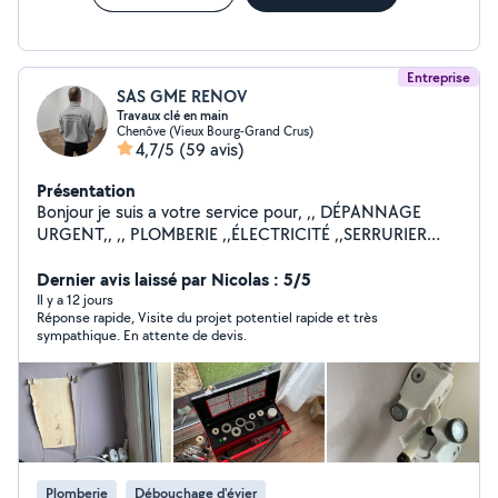
Entreprise
SAS GME RENOV
Travaux clé en main
Chenôve (Vieux Bourg-Grand Crus)
4,7/5
(59 avis)
Présentation
Bonjour je suis a votre service pour, ,, DÉPANNAGE
URGENT,, ,, PLOMBERIE ,,ÉLECTRICITÉ ,,SERRURIER
,,MENUISIER ,,PLAQUE DE PLÂTRE ,,PAPIER PEINT
,,POSE DE PARQUET ,,MONTAGE DES MEUBLES EN KIT
Dernier avis laissé par Nicolas : 5/5
,,POSE DE CUISINE ,,CARRELAGE ,,MAÇONNERIE
Il y a 12 jours
Réponse rapide, Visite du projet potentiel rapide et très
,,POSE VELUX ,,POSE PORTE ET FENÊTRE INTÉRIEUR
sympathique. En attente de devis.
EXTÉRIEUR ,,DÉPANNAGE EN TOUT PROBLÈME
,,DÉMOLITION / Enlèvement gravats ,,TOUT CORPS DE
MÉTIER Tout les jours 7j/7 jours férié également
Horaires : 08:00 - 22:00 Au plaisir je vous rendrai
service
Plomberie
Débouchage d'évier