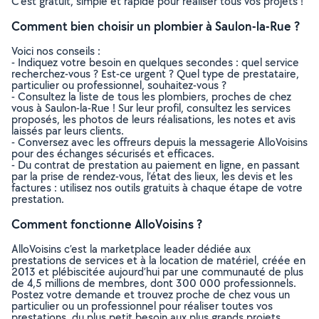
C’est gratuit, simple et rapide pour réaliser tous vos projets !
Comment bien choisir un plombier à Saulon-la-Rue ?
Voici nos conseils :
- Indiquez votre besoin en quelques secondes : quel service
recherchez-vous ? Est-ce urgent ? Quel type de prestataire,
particulier ou professionnel, souhaitez-vous ?
- Consultez la liste de tous les plombiers, proches de chez
vous à Saulon-la-Rue ! Sur leur profil, consultez les services
proposés, les photos de leurs réalisations, les notes et avis
laissés par leurs clients.
- Conversez avec les offreurs depuis la messagerie AlloVoisins
pour des échanges sécurisés et efficaces.
- Du contrat de prestation au paiement en ligne, en passant
par la prise de rendez-vous, l’état des lieux, les devis et les
factures : utilisez nos outils gratuits à chaque étape de votre
prestation.
Comment fonctionne AlloVoisins ?
AlloVoisins c’est la marketplace leader dédiée aux
prestations de services et à la location de matériel, créée en
2013 et plébiscitée aujourd’hui par une communauté de plus
de 4,5 millions de membres, dont 300 000 professionnels.
Postez votre demande et trouvez proche de chez vous un
particulier ou un professionnel pour réaliser toutes vos
prestations, du plus petit besoin aux plus grands projets,