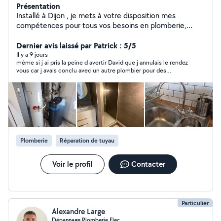
Présentation
Installé à Dijon , je mets à votre disposition mes
compétences pour tous vos besoins en plomberie,
chauffage. Je prends en charge la réalisation et la
rénovation de salles de bain, ainsi que la pose
Dernier avis laissé par Patrick : 5/5
d'équipements sanitaires : WC, douche, baignoire,
Il y a 9 jours
même si j ai pris la peine d avertir David que j annulais le rendez
lavabo, robinetterie, installation des réseaux d'eau et de
vous car j avais conclu avec un autre plombier pour des
gaz, chauffe-eau. Je réalise également la pose et
questions de disponibilité, j ai eu de bons rapports avec ce
l'entretien d'adoucisseurs, l'installation ou le
monsieur très sympatique.
remplacement de VMC, ainsi que l'entretien de vos
systèmes de chauffage.Ramonage de cheminées (gaz,
fioul, bois). Dépannage sur tout type d'installation. Devis
gratuit Déplacement offert Disponible tous les jours,
n'hésitez pas à me contacter. Je reste à votre
Plomberie
Réparation de tuyau
disposition et vous souhaite une excellente journée.
Voir le profil
Contacter
Particulier
Alexandre Large
Dépannage Plomberie Elec…