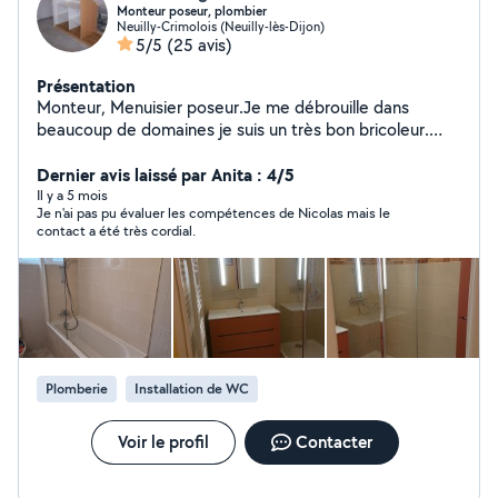
Monteur poseur, plombier
Neuilly-Crimolois (Neuilly-lès-Dijon)
5/5
(25 avis)
Présentation
Monteur, Menuisier poseur.Je me débrouille dans
beaucoup de domaines je suis un très bon bricoleur.
Électricité, plomberie, menuiserie, montage de
meubles, divers... N'hésitez pas à me contacter, le
Dernier avis laissé par Anita : 4/5
bricolage c'est une passion, j'essaie de trouver des
Il y a 5 mois
Je n'ai pas pu évaluer les compétences de Nicolas mais le
solutions le moins cher possible à tout les problèmes..
contact a été très cordial.
Plomberie
Installation de WC
Voir le profil
Contacter