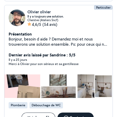
Particulier
Olivier olivier
Il y a toujours une solution.
Chenôve (Ateliers Sncf)
4,6/5
(54 avis)
Présentation
Bonjour, besoin d aide ? Demandez moi et nous
trouverons une solution ensemble. Ps: pour ceux qui ne
savent pas je paye un abonnement pour être présent
sur le site je paye mon matériel et je paye l'essence
Dernier avis laissé par Sandrine : 5/5
donc arrêtez de vouloir vos travaux gratuitement.
Il y a 25 jours
Merci à Olivier pour son sérieux et sa gentillesse
Plomberie
Débouchage de WC