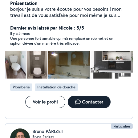
Présentation
bonjour je suis a votre écoute pour vos besoins ! mon
travail est de vous satisfaire pour moi même je suis
technicien en informatique et téléphonie mes second:
travaux dans toute la maison intérieur et extérieur
Dernier avis laissé par Nicole : 5/5
Il y a 5 mois
Une personne fort aimable qui m'a remplacé un robinet et un
siphon d'évier d'un manière très efficace.
Plomberie
Installation de douche
Voir le profil
Contacter
Particulier
Bruno PARIZET
Bruno Parizet