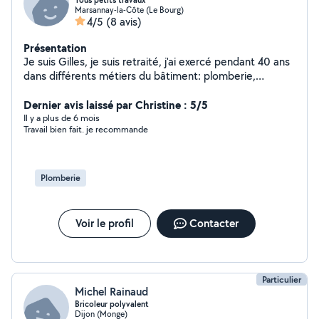
Tous petits travaux
Marsannay-la-Côte (Le Bourg)
4/5
(8 avis)
Présentation
Je suis Gilles, je suis retraité, j'ai exercé pendant 40 ans
dans différents métiers du bâtiment: plomberie,
chauffage, électricité. J'ai aussi des compétences dans
d'autres domaines du bâtiment, notamment en pose de
Dernier avis laissé par Christine : 5/5
revêtement de sols, mais aussi en jardinage et
Il y a plus de 6 mois
Travail bien fait. je recommande
entretien. Aujourd'hui je veux mettre mes compétences
au service des particuliers. Je suis très disponible et
prêt à répondre à toutes demandes
Plomberie
Voir le profil
Contacter
Particulier
Michel Rainaud
Bricoleur polyvalent
Dijon (Monge)