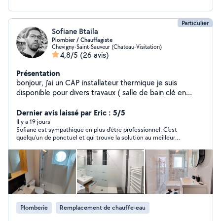
Particulier
Sofiane Btaila
Plombier / Chauffagiste
Chevigny-Saint-Sauveur (Chateau-Visitation)
4,8/5
(26 avis)
Présentation
bonjour, j'ai un CAP installateur thermique je suis
disponible pour divers travaux ( salle de bain clé en
main, remplacement chauffe eau, évier, lavabo, toilette,
Dernier avis laissé par Eric : 5/5
petit dépannage etc). A bientôt.
Il y a 19 jours
Sofiane est sympathique en plus d’être professionnel. C’est
quelqu’un de ponctuel et qui trouve la solution au meilleur
rapport qualité /prix de plus qui est très soigneux dans sa
prestation.
Plomberie
Remplacement de chauffe-eau