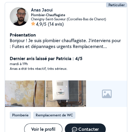
Particulier
Anas Jaoui
Plombier-Chauffagiste
Chevigny-Saint-Sauveur (Corcelles-Bas de Chanot)
4,9/5
(14 avis)
Présentation
Bonjour ! Je suis plombier chauffagiste. J'interviens pour
: Fuites et dépannages urgents Remplacement
robinetterie, mitigeurs Installation et remplacement de
chauffe-eau Débouchage (WC, évier, douche) Petits
Dernier avis laissé par Patricia : 4/5
travaux sanitaires Sérieux, réactif et soigneux. Tarifs
mardi à 19h
Anas a été très réactif, très sérieux.
honnêtes et devis gratuit.
Plomberie
Remplacement de WC
Voir le profil
Contacter