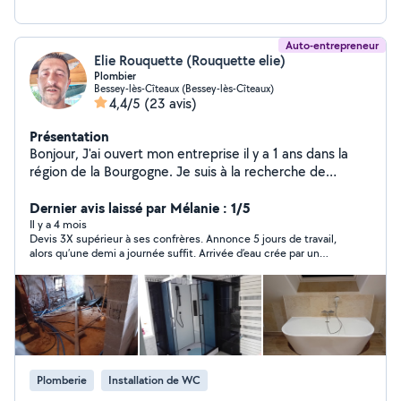
Auto-entrepreneur
Elie Rouquette (Rouquette elie)
Plombier
Bessey-lès-Cîteaux (Bessey-lès-Cîteaux)
4,4/5
(23 avis)
Présentation
Bonjour, J'ai ouvert mon entreprise il y a 1 ans dans la
région de la Bourgogne. Je suis à la recherche de
nouveau client. Je suis plombier depuis plus de 20 ans.
Je me déplace pour effectuer des devis gratuit.
Dernier avis laissé par Mélanie : 1/5
Il y a 4 mois
Devis 3X supérieur à ses confrères. Annonce 5 jours de travail,
alors qu’une demi a journée suffit. Arrivée d’eau crée par un
autre artisan.
Plomberie
Installation de WC