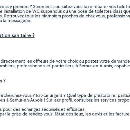
ous y prendre ? Sûrement souhaitez-vous faire réparer vos toilet
 installation de WC suspendus ou une pose de toilettes classique
sins. Retrouvez tous les plombiers proches de chez vous, profession
a la messagerie.
tion sanitaire ?
 directement les offreurs de votre choix ou postez votre demand
 plombiers, professionnels et particuliers, à Semur-en-Auxois, capa
s ?
recherchez-vous ? Est-ce urgent ? Quel type de prestataire, particu
s à Semur-en-Auxois ! Sur leur profil, consultez les services propos
ns pour des échanges sécurisés et efficaces.
r la prise de rendez-vous, l’état des lieux, les devis et les facture