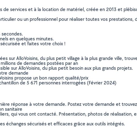
ns de services et à la location de matériel, créée en 2013 et plébi
culier ou un professionnel pour réaliser toutes vos prestations, d
s secondes.
nnels en quelques minutes.
sécurisée et faites votre choix !
sur AlloVoisins, du plus petit village à la plus grande ville, tro
 millions de demandes postées par an
ible sur AlloVoisins, du plus petit besoin aux plus grands projets.
votre demande
oVoisins propose un bon rapport qualité/prix
chantillon de 5 671 personnes interrogées (Février 2024)
remière réponse à votre demande. Postez votre demande et trouve
on sanitaire
ers, qui vous ont contacté. Présentation, photos de réalisation, exp
s échanges sécurisés et efficaces grâce aux outils intégrés.