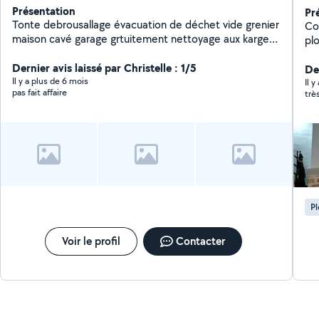
Présentation
Pr
Tonte debrousallage évacuation de déchet vide grenier
Co
maison cavé garage grtuitement nettoyage aux karger
plo
nettoyage canapé intérieur voiture avec aspirateur
so
extracteur taille de haie montage de meuble petite
Dernier avis laissé par Christelle : 1/5
kar
De
meuble électricité peinture papier déménagement
Il y a plus de 6 mois
Il 
pas fait affaire
trè
montage de petit meuble reparation de petite fuite
deau
P
Voir le profil
Contacter