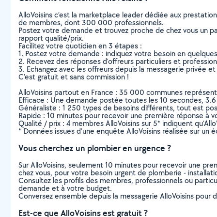
AlloVoisins c’est la marketplace leader dédiée aux prestatio
de membres, dont 300 000 professionnels.
Postez votre demande et trouvez proche de chez vous un parti
rapport qualité/prix.
Facilitez votre quotidien en 3 étapes :
1. Postez votre demande : indiquez votre besoin en quelque
2. Recevez des réponses d’offreurs particuliers et professio
3. Echangez avec les offreurs depuis la messagerie privée et 
C’est gratuit et sans commission !
AlloVoisins partout en France : 35 000 communes représentées 
Efficace : Une demande postée toutes les 10 secondes, 3.6
Généraliste : 1 250 types de besoins différents, tout est poss
Rapide : 10 minutes pour recevoir une première réponse à 
Qualité / prix : 4 membres AlloVoisins sur 5* indiquent qu’All
* Données issues d’une enquête AlloVoisins réalisée sur un é
Vous cherchez un plombier en urgence ?
Sur AlloVoisins, seulement 10 minutes pour recevoir une p
chez vous, pour votre besoin urgent de plomberie - installati
Consultez les profils des membres, professionnels ou particuli
demande et à votre budget.
Conversez ensemble depuis la messagerie AlloVoisins pour de
Est-ce que AlloVoisins est gratuit ?