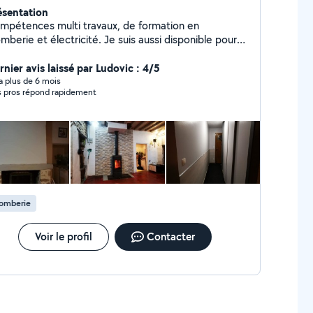
ésentation
mpétences multi travaux, de formation en
mberie et électricité. Je suis aussi disponible pour
norisé vos événements... Anniversaire, mariage,
aoké, animation extérieur, présentation....
rnier avis laissé par Ludovic : 4/5
y a plus de 6 mois
s pros répond rapidement
lomberie
Voir le profil
Contacter