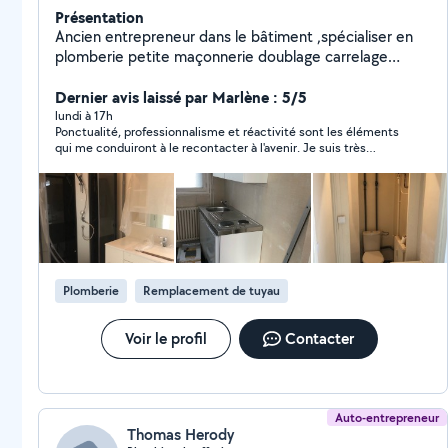
Présentation
Ancien entrepreneur dans le bâtiment ,spécialiser en
plomberie petite maçonnerie doublage carrelage
petite électricité ,peinture, entretien de jardin tonte
de pelouse
Dernier avis laissé par Marlène : 5/5
lundi à 17h
Ponctualité, professionnalisme et réactivité sont les éléments
qui me conduiront à le recontacter à l'avenir. Je suis très
satisfaite de l'intervention de Marc N. que je remercie de
nouveau.
Plomberie
Remplacement de tuyau
Voir le profil
Contacter
Auto-entrepreneur
Thomas Herody