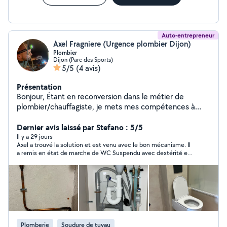
Auto-entrepreneur
Axel Fragniere (Urgence plombier Dijon)
Plombier
Dijon (Parc des Sports)
5/5
(4 avis)
Présentation
Bonjour, Étant en reconversion dans le métier de
plombier/chauffagiste, je mets mes compétences à
votre service pour vos besoins du quotidien. Sérieux et
polyvalent, je suis également à l'aise dans différents
Dernier avis laissé par Stefano : 5/5
domaines afin de m'adapter au mieux à vos demandes.
Il y a 29 jours
Axel a trouvé la solution et est venu avec le bon mécanisme. Il
N'hésitez pas à me contacter ! Au plaisir, Axel
a remis en état de marche de WC Suspendu avec dextérité et
d'un grand professionnalisme ! Travail soigné et enlèvement
des anciens mécanisme Nous sommes vraiment satisfaits et
nous Recommandons Prix correct vu le Travail effectué
Sympathique et soigneux ! Bravo à lui ! nous n'hésiterons pas à
faire appel à lui si Besoin
Plomberie
Soudure de tuyau