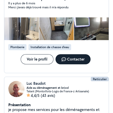
accompagner pour définir et affiner votre projet.
Il y a plus de 6 mois
Merci j’avais déjà trouvé mais il m’a répondu
Plomberie
Installation de chasse d'eau
Voir le profil
Contacter
Particulier
Luc Baudot
Aide au déménagement et bricol
Talant (Montoillots-Logis de France-z Artisanale)
4,4/5
(43 avis)
Présentation
je propose mes services pour les déménagements et