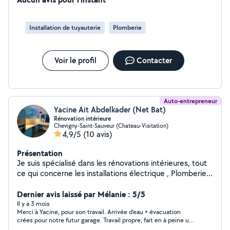
solution rapidement.
Installation de tuyauterie
Plomberie
Voir le profil
Contacter
Auto-entrepreneur
Yacine Ait Abdelkader (Net Bat)
Rénovation intérieure
Chevigny-Saint-Sauveur (Chateau-Visitation)
4,9/5
(10 avis)
Présentation
Je suis spécialisé dans les rénovations intérieures, tout
ce qui concerne les installations électrique , Plomberie ,
cuisine équipée, parquet ,carrelage , montage de
toutes sortes de meubles et placards
Dernier avis laissé par Mélanie : 5/5
Il y a 3 mois
Merci à Yacine, pour son travail. Arrivée d’eau + évacuation
crées pour notre futur garage. Travail propre, fait en à peine une
matinée. Budget très raisonnable. Nous ferons appel à lui pour