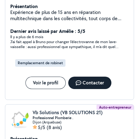
Présentation
Expérience de plus de 15 ans en réparation
multitechnique dans les collectivités, tout corps de
métier. Également ancien dépanneur electromenager.
Travail soigné et exigeant avec moi même. La
Dernier avis laissé par Amélie : 5/5
satisfaction du client est mon leitmotiv!
Il y a plus de 6 mois
J'ai fait appel à Bruno pour changer l'électrovanne de mon lave-
vaisselle : aussi professionnel que sympathique, il m'a dit quelle
pièce commander et est intervenu rapidement. N'hésitez pas à
solliciter ses services !
Remplacement de robinet
Voir le profil
Contacter
Auto-entrepreneur
Vb Solutions (VB SOLUTIONS 21)
Professionnel Plomberie .
Dijon (Arquebuse)
5/5
(8 avis)
Présentation