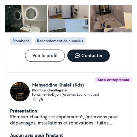
Plomberie
Raccordement de cumulus
Voir le profil
Contacter
Auto-entrepreneur
Mahyeddine Khalef (Kds)
Plombier chauffagiste
Fontaine-lès-Dijon (Activites Economiques)
-/5
Présentation
Plombier chauffagiste expérimenté, j'interviens pour
dépannages, installations et rénovations : fuites,
débouchage, chauffe-eau, radiateurs, sanitaires et
chauffage. Travail soigné, rapide et sérieux.
Aucun avis pour l'instant