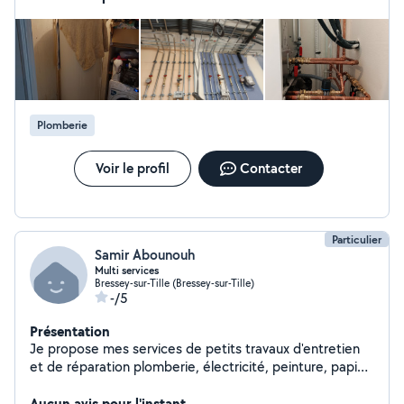
Plomberie
Voir le profil
Contacter
Particulier
Samir Abounouh
Multi services
Bressey-sur-Tille (Bressey-sur-Tille)
-/5
Présentation
Je propose mes services de petits travaux d'entretien
et de réparation plomberie, électricité, peinture, papier
peint, mécanique auto ect... N'hésitez pas à faire appel
à mes services je me ferai un plaisir de vous trouver une
Aucun avis pour l'instant