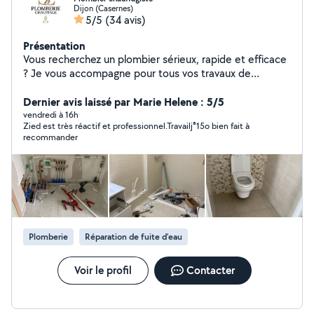
Dijon (Casernes)
5/5
(34 avis)
Présentation
Vous recherchez un plombier sérieux, rapide et efficace
? Je vous accompagne pour tous vos travaux de
plomberie, chauffage et dépannage avec un service de
qualité et des prix transparents. J'interviens rapidement
Dernier avis laissé par Marie Helene : 5/5
pour les urgences comme pour les installations ou
vendredi à 16h
Zied est très réactif et professionnel.Travailj⁸15o bien fait à
rénovations, en vous garantissant un travail propre,
recommander
durable et conforme aux normes Intervention rapide
Travail soigné Disponible 24h/24 et 7j/7
Plomberie
Réparation de fuite d'eau
Voir le profil
Contacter