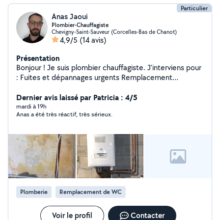
Particulier
Anas Jaoui
Plombier-Chauffagiste
Chevigny-Saint-Sauveur (Corcelles-Bas de Chanot)
4,9/5
(14 avis)
Présentation
Bonjour ! Je suis plombier chauffagiste. J'interviens pour
: Fuites et dépannages urgents Remplacement
robinetterie, mitigeurs Installation et remplacement de
chauffe-eau Débouchage (WC, évier, douche) Petits
Dernier avis laissé par Patricia : 4/5
travaux sanitaires Sérieux, réactif et soigneux. Tarifs
mardi à 19h
Anas a été très réactif, très sérieux.
honnêtes et devis gratuit.
Plomberie
Remplacement de WC
Voir le profil
Contacter