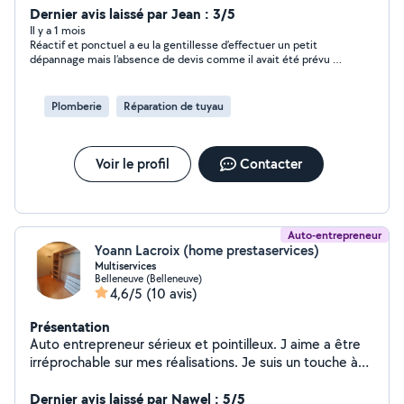
Dernier avis laissé par Jean : 3/5
Il y a 1 mois
Réactif et ponctuel a eu la gentillesse d’effectuer un petit
dépannage mais l’absence de devis comme il avait été prévu à
tardé et avions été obligé compte tenu du délaii de relancer
l’annonce
Plomberie
Réparation de tuyau
Voir le profil
Contacter
Auto-entrepreneur
Yoann Lacroix (home prestaservices)
Multiservices
Belleneuve (Belleneuve)
4,6/5
(10 avis)
Présentation
Auto entrepreneur sérieux et pointilleux. J aime a être
irréprochable sur mes réalisations. Je suis un touche à
tout donc n hésitez pas à me faire part de vos besoins
.En manque d inspiration? Je peux également vous
Dernier avis laissé par Nawel : 5/5