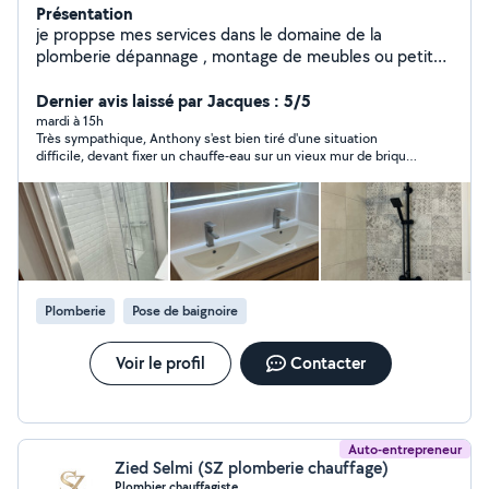
Présentation
je proppse mes services dans le domaine de la
plomberie dépannage , montage de meubles ou petite
installation ainsi que le bricolage et petits travaux,
ancien plombier de metier je reste a votre service !
Dernier avis laissé par Jacques : 5/5
mardi à 15h
Très sympathique, Anthony s'est bien tiré d'une situation
difficile, devant fixer un chauffe-eau sur un vieux mur de brique.
Il a fait ce qu'il fallait pour assurer la solidarité du résultat.
Plomberie
Pose de baignoire
Voir le profil
Contacter
Auto-entrepreneur
Zied Selmi (SZ plomberie chauffage)
Plombier chauffagiste