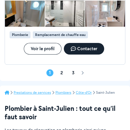
prestation.
Plomberie
Remplacement de chauffe-eau
Voir le profil
Contacter
1
2
3
Page
suivante
Prestations de services
Plombiers
Côte-d'Or
Saint-Julien
Plombier à Saint-Julien : tout ce qu’il
faut savoir