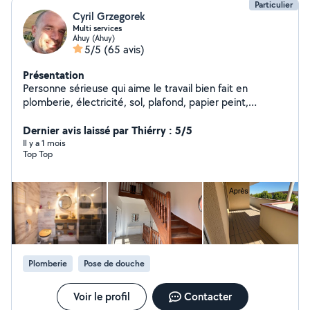
Particulier
Cyril Grzegorek
Multi services
Ahuy (Ahuy)
5/5
(65 avis)
Présentation
Personne sérieuse qui aime le travail bien fait en
plomberie, électricité, sol, plafond, papier peint,
montage de meubles , peinture... Également installateur
Dernier avis laissé par Thiérry : 5/5
de terrasse sur mesure en bois et composite
Il y a 1 mois
Top Top
Plomberie
Pose de douche
Voir le profil
Contacter