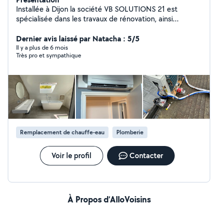
Installée à Dijon la société VB SOLUTIONS 21 est
spécialisée dans les travaux de rénovation, ainsi
rénovation énergétique et l'amélioration et rénovation
de l'habitat. Nous intervenons principalement auprès
Dernier avis laissé par Natacha : 5/5
des particuliers à travers la région Bourgogne Franche-
Il y a plus de 6 mois
Très pro et sympathique
Comté. Chez VB SOLUTIONS 21 nous proposons des
différentes solutions d'accompagnement, selon vos
besoins, vos envies, dans les différentes projets,
accompagner les particuliers à toutes les étapes.
Remplacement de chauffe-eau
Plomberie
Voir le profil
Contacter
À Propos d’AlloVoisins