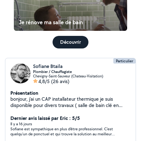
Je rénove ma salle de bain
Découvrir
Particulier
Sofiane Btaila
Plombier / Chauffagiste
Chevigny-Saint-Sauveur (Chateau-Visitation)
4,8/5
(26 avis)
Présentation
bonjour, j'ai un CAP installateur thermique je suis
disponible pour divers travaux ( salle de bain clé en
main, remplacement chauffe eau, évier, lavabo, toilette,
Dernier avis laissé par Eric : 5/5
petit dépannage etc). A bientôt.
Il y a 16 jours
Sofiane est sympathique en plus d’être professionnel. C’est
quelqu’un de ponctuel et qui trouve la solution au meilleur
rapport qualité /prix de plus qui est très soigneux dans sa