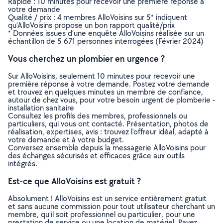
Rapide : 10 minutes pour recevoir une première réponse à
votre demande
Qualité / prix : 4 membres AlloVoisins sur 5* indiquent
qu’AlloVoisins propose un bon rapport qualité/prix
* Données issues d’une enquête AlloVoisins réalisée sur un
échantillon de 5 671 personnes interrogées (Février 2024)
Vous cherchez un plombier en urgence ?
Sur AlloVoisins, seulement 10 minutes pour recevoir une
première réponse à votre demande. Postez votre demande
et trouvez en quelques minutes un membre de confiance,
autour de chez vous, pour votre besoin urgent de plomberie -
installation sanitaire
Consultez les profils des membres, professionnels ou
particuliers, qui vous ont contacté. Présentation, photos de
réalisation, expertises, avis : trouvez l'offreur idéal, adapté à
votre demande et à votre budget.
Conversez ensemble depuis la messagerie AlloVoisins pour
des échanges sécurisés et efficaces grâce aux outils
intégrés.
Est-ce que AlloVoisins est gratuit ?
Absolument ! AlloVoisins est un service entièrement gratuit
et sans aucune commission pour tout utilisateur cherchant un
membre, qu’il soit professionnel ou particulier, pour une
prestation de service ou une location de matériel. Payez