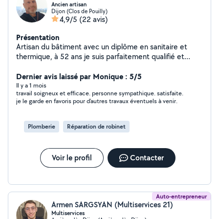
Ancien artisan
Dijon (Clos de Pouilly)
4,9/5
(22 avis)
Présentation
Artisan du bâtiment avec un diplôme en sanitaire et
thermique, à 52 ans je suis parfaitement qualifié et
doué pour tous vos petits travaux intérieurs et
extérieurs !
Dernier avis laissé par Monique : 5/5
Il y a 1 mois
travail soigneux et efficace. personne sympathique. satisfaite.
je le garde en favoris pour d'autres travaux éventuels à venir.
Plomberie
Réparation de robinet
Voir le profil
Contacter
Auto-entrepreneur
Armen SARGSYAN (Multiservices 21)
Multiservices