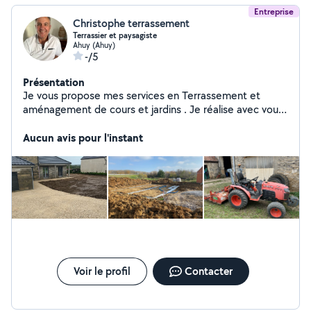
Entreprise
Christophe terrassement
Terrassier et paysagiste
Ahuy (Ahuy)
-/5
Présentation
Je vous propose mes services en Terrassement et
aménagement de cours et jardins . Je réalise avec vous
vos projets et vous accompagne dans vos démarches.
N'hésitez pas à me contacter pour de plus amples
Aucun avis pour l'instant
renseignements.
Voir le profil
Contacter