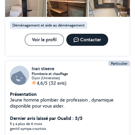
peu. Une personne solidaire, fiable, que je garde en haut de ma
liste pour tout mon intérieur.
Déménagement et aide au déménagement
Voir le profil
Contacter
Particulier
Ivan steeve
Plomberie et chauffage
Dijon (Universites)
4,6/5
(32 avis)
Présentation
Jeune homme plombier de profession , dynamique
disponible pour vous aider.
Dernier avis laissé par Oualid : 5/5
Il y a plus de 6 mois
gentil sympa courtois