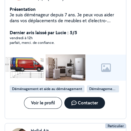
Présentation
Je suis déménageur depuis 7 ans. Je peux vous aider
dans vos déplacements de meubles et d'electro-
ménagers. Je suis soigneux et possède le matériel
adapté.
Dernier avis laissé par Lucie : 5/5
vendredi à 12h
parfait, merci. de confiance.
Déménagement et aide au déménagement
Déménagement de maison
Voir le profil
Contacter
Particulier
Hafid Ait