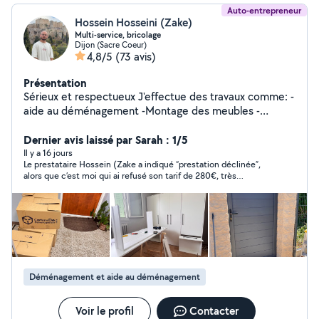
Auto-entrepreneur
Hossein Hosseini (Zake)
Multi-service, bricolage
Dijon (Sacre Coeur)
4,8/5
(73 avis)
Présentation
Sérieux et respectueux J'effectue des travaux comme: -
aide au déménagement -Montage des meubles -
Montage et la pose des meubles de cuisine et salle de
Dernier avis laissé par Sarah : 1/5
bain -Divers bricolage
Il y a 16 jours
Le prestataire Hossein (Zake a indiqué “prestation déclinée”,
alors que c’est moi qui ai refusé son tarif de 280€, très
au‑dessus de la fourchette normale pour un déménagement
d'une chambre universitaire de 18m2 avec un volume de 5 à 7
m3, sur une distance de 2.8 km, à 2 stations de tram, d une
durée de 8 a 10 minutes. Je précise que je n'ai ni literie, ni
sommier, ni matelas, ni cuisinière, ni machine à laver, aucun
meuble lourd ou massif. Les professionnels déclarés avec
assurance, facture, garantie mont demandé entre 120 et150 €
Je préfère le préciser pour éviter toute confusion dans les avis.
Déménagement et aide au déménagement
Voir le profil
Contacter