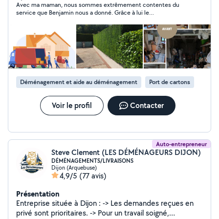
Avec ma maman, nous sommes extrêmement contentes du
Entretien d'espaces verts (tonte, taille de haie,
service que Benjamin nous a donné. Grâce à lui le
débroussaillage...) avec ou sans évacuation des déchets
déménagement s’est très bien passé, on le remercie vivement
=> Montage de meubles en kit toutes marques
ainsi que la dame qui était présente. Merci à vous deux
N'hésitez pas à me contacter, je réponds à vos
demandes/questions dans les meilleurs délais. Service
efficace et soigné !
Déménagement et aide au déménagement
Port de cartons
Voir le profil
Contacter
Auto-entrepreneur
Steve Clement (LES DÉMÉNAGEURS DIJON)
DÉMÉNAGEMENTS/LIVRAISONS
Dijon (Arquebuse)
4,9/5
(77 avis)
Présentation
Entreprise située à Dijon : -> Les demandes reçues en
privé sont prioritaires. -> Pour un travail soigné,