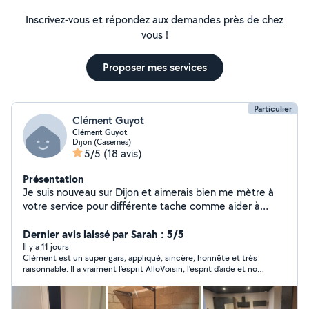
Inscrivez-vous et répondez aux demandes près de chez
vous !
Proposer mes services
Particulier
Clément Guyot
Clément Guyot
Dijon (Casernes)
5/5
(18 avis)
Présentation
Je suis nouveau sur Dijon et aimerais bien me mètre à
votre service pour différente tache comme aider à
déménager, montage de meuble, peinture... J'ai rénové
ma maison seule donc j'ai quelque base en bricolage.
Dernier avis laissé par Sarah : 5/5
Merci et au plaisir de vous aider
Il y a 11 jours
Clément est un super gars, appliqué, sincère, honnête et très
raisonnable. Il a vraiment l’esprit AlloVoisin, l’esprit d’aide et non
de rentabilité. Très arrangeant, inspirant confiance dès le
premier échange. Ses prix sont largement en dessous des
tarifs habituels, et pourtant il fait de grandes choses avec très