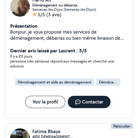
Déménagement ou débarras
Sennecey-lès-Dijon (Sennecey-lès-Dijon)
5/5
(3 avis)
Présentation
Bonjour, je vous propose mes services de
déménagement, débarras ou bien même livraison de
meuble. Équiper de toute le matériel pour faciliter le
déménagement je suis prêt à vous aider.
Dernier avis laissé par Laurent : 5/5
Il y a 20 jours
personne très sérieuse répond aux messages et cherche une
solution
Déménagement et aide au déménagement
Déménagement de maison
Voir le profil
Contacter
Particulier
Fatima Bbaya
AIDE DEMENAGEMENT...