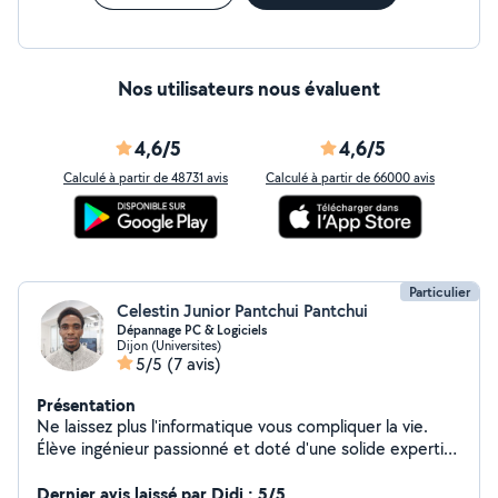
Nos utilisateurs nous évaluent
4,6/5
4,6/5
Calculé à partir de 48731 avis
Calculé à partir de 66000 avis
Particulier
Celestin Junior Pantchui Pantchui
Dépannage PC & Logiciels
Dijon (Universites)
5/5
(7 avis)
Présentation
Ne laissez plus l'informatique vous compliquer la vie.
Élève ingénieur passionné et doté d'une solide expertise
technique, je vous propose un service complet pour
résoudre vos tracas numériques. Mobile sur l'axe Dijon -
Dernier avis laissé par Didi : 5/5