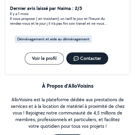
déménagement => Livraison de meuble,
électroménager et récupération de commande =
Dernier avis laissé par Naima : 2/5
Service de débarras (cave, garage, appartement...) =
Il y a 1 mois
Il vous propose ( en insistant) un tarif le jour et l'heure du
Montage de meubles en kit toutes marques N'hésitez
rendez-vous et le jour j il n'a pas fini son travail et ne vous
pas à me contacter, je réponds à vos
préviens pas et trouve d'autres prétexte pour pas venir. Et pour
demandes/questions dans les meilleurs délais. Service
finir il vous demande de trouver quelqu'un d'autre pour faire le
efficace et soigné ! Note : si vous souhaitez me
travail.
Déménagement et aide au déménagement
contacter en privé vous devez changer le lieu de votre
demande (mettre Dijon). Je ne peux pas répondre aux
demandes se trouvant à plus de 50km.
Voir le profil
Contacter
À Propos d’AlloVoisins
AlloVoisins est la plateforme dédiée aux prestations de
services et à la location de matériel à proximité de chez
vous ! Rejoignez notre communauté de 4,5 millions de
membres, professionnels et particuliers, et facilitez
votre quotidien pour tous vos projets !