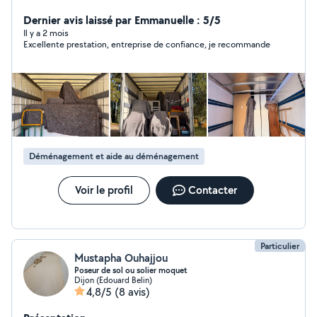
professionnel et de qualité, nous contacter par
téléphone ou en demande privée Pour toute demande
Dernier avis laissé par Emmanuelle : 5/5
en dehors de notre périmètre, merci de nous contacter
Il y a 2 mois
Excellente prestation, entreprise de confiance, je recommande
par téléphone.
Déménagement et aide au déménagement
Voir le profil
Contacter
Particulier
Mustapha Ouhajjou
Poseur de sol ou solier moquet
Dijon (Edouard Belin)
4,8/5
(8 avis)