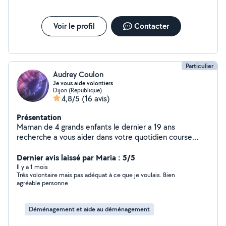
Voir le profil
Contacter
Particulier
Audrey Coulon
Je vous aide volontiers
Dijon (Republique)
4,8/5
(16 avis)
Présentation
Maman de 4 grands enfants le dernier a 19 ans
recherche a vous aider dans votre quotidien course
déménagement manutation visite animaux je souhaite
mettre mes compétences acquises lors de ma vie de
Dernier avis laissé par Maria : 5/5
maman solo au profit de chacun astuce système d force
Il y a 1 mois
Três volontaire mais pas adéquat à ce que je voulais. Bien
pour porter et déménager ( 20 déménagements au
agréable personne
cours de ma vie ) je ne suis pas professionnel et si je
sais pas faire je le dirai Côté tarif mon prix est le votre je
ne peux exiger un tarif étant non professionnel C'est le
Déménagement et aide au déménagement
côté humain avant tout j'habite Dijon et me déplace en