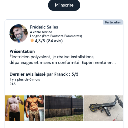
M'inscrire
Particulier
Frédéric Salles
A votre service
Longvic (Parc Poussots-Pommerets)
4,3/5
(84 avis)
Présentation
Électricien polyvalent, je réalise installations,
dépannages et mises en conformité. Expérimenté en
domotique et courant faible. Disponible aussi pour
divers travaux de bricolage et aide à domicile. Sérieux et
Dernier avis laissé par Franck : 5/5
efficace.
Il y a plus de 6 mois
RAS