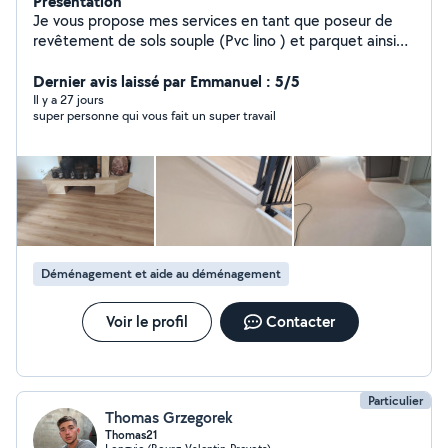
Présentation
Je vous propose mes services en tant que poseur de
revêtement de sols souple (Pvc lino ) et parquet ainsi
que la préparation de tous type de sol avec ragreage...
Je réalise pour vous: Pose tous revêtement avec ou
Dernier avis laissé par Emmanuel : 5/5
sans soudures (moquette) - Préparation des sols, -
Il y a 27 jours
super personne qui vous fait un super travail
Ragreage -Travail professionnelle Deplacement et Devis
GRATUIT! N'hésitez pas a me contacter pour tous
complément d'information.
Déménagement et aide au déménagement
Voir le profil
Contacter
Particulier
Thomas Grzegorek
Thomas21