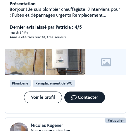
Présentation
Bonjour ! Je suis plombier chauffagiste. J'interviens pour
: Fuites et dépannages urgents Remplacement
robinetterie, mitigeurs Installation et remplacement de
chauffe-eau Débouchage (WC, évier, douche) Petits
Dernier avis laissé par Patricia : 4/5
travaux sanitaires Sérieux, réactif et soigneux. Tarifs
mardi à 19h
Anas a été très réactif, très sérieux.
honnêtes et devis gratuit.
Plomberie
Remplacement de WC
Voir le profil
Contacter
Particulier
Nicolas Kugener
Monteur poseur, plombier