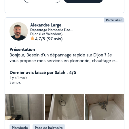
Particulier
Alexandre Large
Dépannage Plomberie Elec…
Dijon (Les Valendons)
4,7/5
(97 avis)
Présentation
Bonjour, Besoin d'un dépannage rapide sur Dijon ? Je
vous propose mes services en plomberie, chauffage et
électricité, avec intervention rapide et travail soigné.
Dépannage rapide : Fuite d'eau / problème de
Dernier avis laissé par Salah : 4/5
plomberie Panne électrique / disjoncteur / prises
Il y a 1 mois
Sympa.
Chauffage en panne / radiateur / Mes engagements :
Intervention rapide (souvent dans la journée) Travail
propre et efficace Conseils professionnels Tarifs clairs
Professionnel en portage salarial : Facture fournie
Assurance professionnelle Prestation déclarée Zone :
Dijon et alentours Disponible immédiatement
contactez-moi pour un devis rapide !
Plomberie
Pose de baignoire