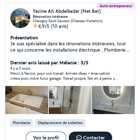
Auto-entrepreneur
Yacine Ait Abdelkader (Net Bat)
Rénovation intérieure
Chevigny-Saint-Sauveur (Chateau-Visitation)
4,9/5
(10 avis)
Présentation
Je suis spécialisé dans les rénovations intérieures, tout
ce qui concerne les installations électrique , Plomberie ,
cuisine équipée, parquet ,carrelage , montage de
toutes sortes de meubles et placards
Dernier avis laissé par Mélanie : 5/5
Il y a 3 mois
Merci à Yacine, pour son travail. Arrivée d’eau + évacuation
crées pour notre futur garage. Travail propre, fait en à peine une
matinée. Budget très raisonnable. Nous ferons appel à lui pour
d’autres projets.
Plomberie
Déplacement de toilettes
Voir le profil
Contacter