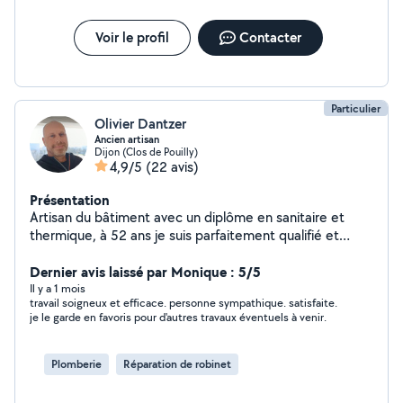
Voir le profil
Contacter
Particulier
Olivier Dantzer
Ancien artisan
Dijon (Clos de Pouilly)
4,9/5
(22 avis)
Présentation
Artisan du bâtiment avec un diplôme en sanitaire et
thermique, à 52 ans je suis parfaitement qualifié et
doué pour tous vos petits travaux intérieurs et
extérieurs !
Dernier avis laissé par Monique : 5/5
Il y a 1 mois
travail soigneux et efficace. personne sympathique. satisfaite.
je le garde en favoris pour d'autres travaux éventuels à venir.
Plomberie
Réparation de robinet