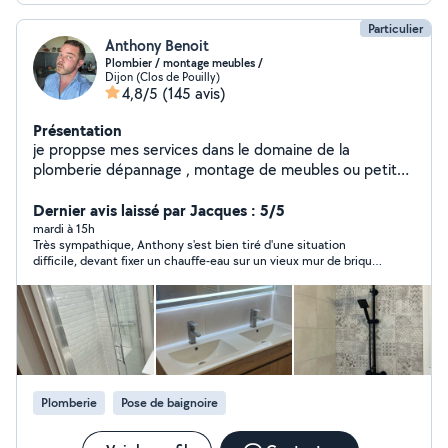
Particulier
Anthony Benoit
Plombier / montage meubles /
Dijon (Clos de Pouilly)
4,8/5
(145 avis)
Présentation
je proppse mes services dans le domaine de la
plomberie dépannage , montage de meubles ou petite
installation ainsi que le bricolage et petits travaux,
ancien plombier de metier je reste a votre service !
Dernier avis laissé par Jacques : 5/5
mardi à 15h
Très sympathique, Anthony s'est bien tiré d'une situation
difficile, devant fixer un chauffe-eau sur un vieux mur de brique.
Il a fait ce qu'il fallait pour assurer la solidarité du résultat.
Plomberie
Pose de baignoire