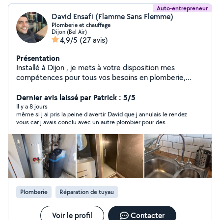
Auto-entrepreneur
David Ensafi (Flamme Sans Flemme)
Plomberie et chauffage
Dijon (Bel Air)
4,9/5
(27 avis)
Présentation
Installé à Dijon , je mets à votre disposition mes
compétences pour tous vos besoins en plomberie,
chauffage. Je prends en charge la réalisation et la
rénovation de salles de bain, ainsi que la pose
Dernier avis laissé par Patrick : 5/5
d'équipements sanitaires : WC, douche, baignoire,
Il y a 8 jours
même si j ai pris la peine d avertir David que j annulais le rendez
lavabo, robinetterie, installation des réseaux d'eau et de
vous car j avais conclu avec un autre plombier pour des
gaz, chauffe-eau. Je réalise également la pose et
questions de disponibilité, j ai eu de bons rapports avec ce
l'entretien d'adoucisseurs, l'installation ou le
monsieur très sympatique.
remplacement de VMC, ainsi que l'entretien de vos
systèmes de chauffage.Ramonage de cheminées (gaz,
fioul, bois). Dépannage sur tout type d'installation. Devis
gratuit Déplacement offert Disponible tous les jours,
n'hésitez pas à me contacter. Je reste à votre
Plomberie
Réparation de tuyau
disposition et vous souhaite une excellente journée.
Voir le profil
Contacter