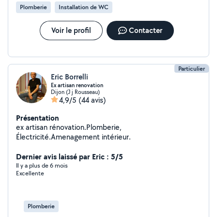
votre installation, je reste à votre disposition. Vous
Plomberie
Installation de WC
pouvez me contacter tout les jours. Je reste à votre
écoute et vous souhaite une très bonne journée.
Voir le profil
Contacter
Particulier
Eric Borrelli
Ex artisan renovation
Dijon (J j Rousseau)
4,9/5
(44 avis)
Présentation
ex artisan rénovation.Plomberie,
Électricité.Amenagement intérieur.
Dernier avis laissé par Eric : 5/5
Il y a plus de 6 mois
Excellente
Plomberie