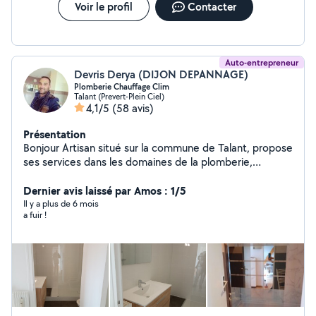
Voir le profil
Contacter
Auto-entrepreneur
Devris Derya (DIJON DEPANNAGE)
Plomberie Chauffage Clim
Talant (Prevert-Plein Ciel)
4,1/5
(58 avis)
Présentation
Bonjour Artisan situé sur la commune de Talant, propose
ses services dans les domaines de la plomberie,
sanitaire, chauffage, climatisation, électricité, peinture
et tapisserie. Création de salle de bain clés en main.
Dernier avis laissé par Amos : 1/5
Installation des sanitaires : Wc standard et suspendu,
Il y a plus de 6 mois
a fuir !
baignoire, douche, évier, robinetterie, réseaux d'eau et
gaz, ballon d'eau chaude. Installation et entretien
d'adoucisseurs. Installation et entretien de système de
chauffage et climatisation. Installation ou remplacement
de Vmc. Ramonage de cheminées gaz, fioul ou bois.
Dépannage sur tout types d'installation. Devis gratuit
(Déplacement offert) En vous remerciant de me confier