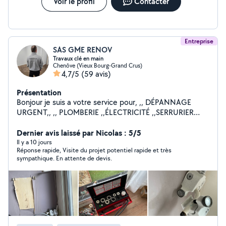
Voir le profil
Contacter
Entreprise
SAS GME RENOV
Travaux clé en main
Chenôve (Vieux Bourg-Grand Crus)
4,7/5
(59 avis)
Présentation
Bonjour je suis a votre service pour, ,, DÉPANNAGE
URGENT,, ,, PLOMBERIE ,,ÉLECTRICITÉ ,,SERRURIER
,,MENUISIER ,,PLAQUE DE PLÂTRE ,,PAPIER PEINT
,,POSE DE PARQUET ,,MONTAGE DES MEUBLES EN KIT
Dernier avis laissé par Nicolas : 5/5
,,POSE DE CUISINE ,,CARRELAGE ,,MAÇONNERIE
Il y a 10 jours
Réponse rapide, Visite du projet potentiel rapide et très
,,POSE VELUX ,,POSE PORTE ET FENÊTRE INTÉRIEUR
sympathique. En attente de devis.
EXTÉRIEUR ,,DÉPANNAGE EN TOUT PROBLÈME
,,DÉMOLITION / Enlèvement gravats ,,TOUT CORPS DE
MÉTIER Tout les jours 7j/7 jours férié également
Horaires : 08:00 - 22:00 Au plaisir je vous rendrai
service