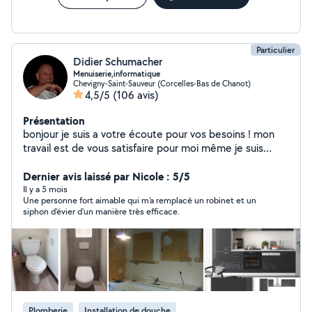
Particulier
Didier Schumacher
Menuiserie,informatique
Chevigny-Saint-Sauveur (Corcelles-Bas de Chanot)
4,5/5
(106 avis)
Présentation
bonjour je suis a votre écoute pour vos besoins ! mon
travail est de vous satisfaire pour moi même je suis
technicien en informatique et téléphonie mes second:
travaux dans toute la maison intérieur et extérieur
Dernier avis laissé par Nicole : 5/5
Il y a 5 mois
Une personne fort aimable qui m'a remplacé un robinet et un
siphon d'évier d'un manière très efficace.
Plomberie
Installation de douche