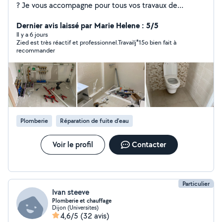
? Je vous accompagne pour tous vos travaux de
plomberie, chauffage et dépannage avec un service de
qualité et des prix transparents. J'interviens rapidement
Dernier avis laissé par Marie Helene : 5/5
pour les urgences comme pour les installations ou
Il y a 6 jours
Zied est très réactif et professionnel.Travailj⁸15o bien fait à
rénovations, en vous garantissant un travail propre,
recommander
durable et conforme aux normes Intervention rapide
Travail soigné Disponible 24h/24 et 7j/7
Plomberie
Réparation de fuite d'eau
Voir le profil
Contacter
Particulier
Ivan steeve
Plomberie et chauffage
Dijon (Universites)
4,6/5
(32 avis)