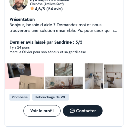
Il y a toujours une solution.
Chenôve (Ateliers Sncf)
4,6/5
(54 avis)
Présentation
Bonjour, besoin d aide ? Demandez moi et nous
trouverons une solution ensemble. Ps: pour ceux qui ne
savent pas je paye un abonnement pour être présent
sur le site je paye mon matériel et je paye l'essence
Dernier avis laissé par Sandrine : 5/5
donc arrêtez de vouloir vos travaux gratuitement.
Il y a 24 jours
Merci à Olivier pour son sérieux et sa gentillesse
Plomberie
Débouchage de WC
Voir le profil
Contacter