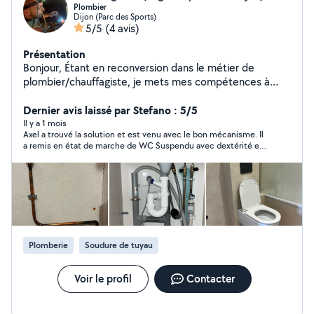
Plombier
Dijon (Parc des Sports)
5/5
(4 avis)
Présentation
Bonjour, Étant en reconversion dans le métier de
plombier/chauffagiste, je mets mes compétences à
votre service pour vos besoins du quotidien. Sérieux et
polyvalent, je suis également à l'aise dans différents
Dernier avis laissé par Stefano : 5/5
domaines afin de m'adapter au mieux à vos demandes.
Il y a 1 mois
Axel a trouvé la solution et est venu avec le bon mécanisme. Il
N'hésitez pas à me contacter ! Au plaisir, Axel
a remis en état de marche de WC Suspendu avec dextérité et
d'un grand professionnalisme ! Travail soigné et enlèvement
des anciens mécanisme Nous sommes vraiment satisfaits et
nous Recommandons Prix correct vu le Travail effectué
Sympathique et soigneux ! Bravo à lui ! nous n'hésiterons pas à
faire appel à lui si Besoin
Plomberie
Soudure de tuyau
Voir le profil
Contacter