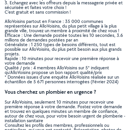
3. Echangez avec les offreurs depuis la messagerie privée et
sécurisée et faites votre choix !
C’est gratuit et sans commission !
AlloVoisins partout en France : 35 000 communes
représentées sur AlloVoisins, du plus petit village à la plus
grande ville, trouvez un membre à proximité de chez vous !
Efficace : Une demande postée toutes les 10 secondes, 3.6
millions de demandes postées par an
Généraliste : 1 250 types de besoins différents, tout est
possible sur AlloVoisins, du plus petit besoin aux plus grands
projets.
Rapide : 10 minutes pour recevoir une première réponse à
votre demande
Qualité / prix : 4 membres AlloVoisins sur 5* indiquent
qu’AlloVoisins propose un bon rapport qualité/prix
* Données issues d’une enquête AlloVoisins réalisée sur un
échantillon de 5 671 personnes interrogées (Février 2024)
Vous cherchez un plombier en urgence ?
Sur AlloVoisins, seulement 10 minutes pour recevoir une
première réponse à votre demande. Postez votre demande
et trouvez en quelques minutes un membre de confiance,
autour de chez vous, pour votre besoin urgent de plomberie -
installation sanitaire
Consultez les profils des membres, professionnels ou
particuliers, qui vous ont contacté. Présentation, photos de