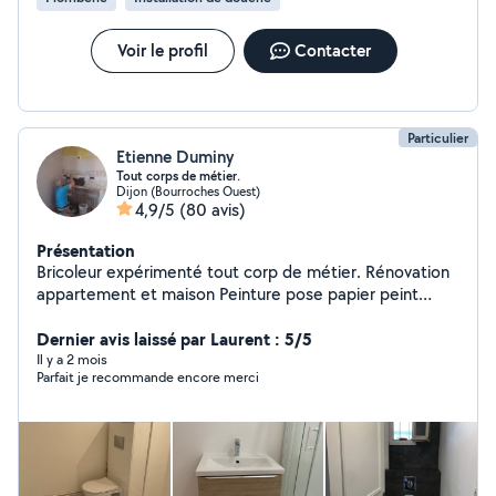
Voir le profil
Contacter
Particulier
Etienne Duminy
Tout corps de métier.
Dijon (Bourroches Ouest)
4,9/5
(80 avis)
Présentation
Bricoleur expérimenté tout corp de métier. Rénovation
appartement et maison Peinture pose papier peint
pose sol pose carrelage faïence plomberie électricité
pose de cuisine montage de meuble pose de
Dernier avis laissé par Laurent : 5/5
luminaires.
Il y a 2 mois
Parfait je recommande encore merci