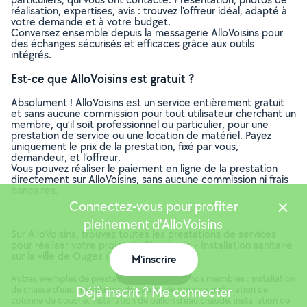
réalisation, expertises, avis : trouvez l'offreur idéal, adapté à
votre demande et à votre budget.
Conversez ensemble depuis la messagerie AlloVoisins pour
des échanges sécurisés et efficaces grâce aux outils
intégrés.
Est-ce que AlloVoisins est gratuit ?
Absolument ! AlloVoisins est un service entièrement gratuit
et sans aucune commission pour tout utilisateur cherchant un
membre, qu’il soit professionnel ou particulier, pour une
prestation de service ou une location de matériel. Payez
uniquement le prix de la prestation, fixé par vous,
demandeur, et l’offreur.
Vous pouvez réaliser le paiement en ligne de la prestation
directement sur AlloVoisins, sans aucune commission ni frais
bancaires.
Connectez-vous pour profiter
pleinement d'AlloVoisins
Sur AlloVoisins, trouvez toutes les prestations de services
pour réaliser votre projet de Plomberie - Installation sanitaire
sur la ville de Ouges (Côte-d'Or, 21600)
M'inscrire
Carte
Autres exemples de prestations réalisées par nos membres : installation
de chasse d'eau, installation de cabine de douche, installation de
Déjà inscrit ? Me connecter
colonne de douche, installation de ballon d'eau chaude, installation de