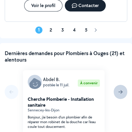
Voir le profil
Contacter
1
2
3
4
5
Page
suivante
Dernières demandes pour Plombiers à Ouges (21) et
alentours
Abdel B.
À convenir
postée le 11 juil.
Cherche Plomberie - Installation
sanitaire
Sennecey-lès-Dijon
Bonjour, j'ai besoin d'un plombier afin de
réparer mon robinet de la douche car l'eau
coule tout doucement.