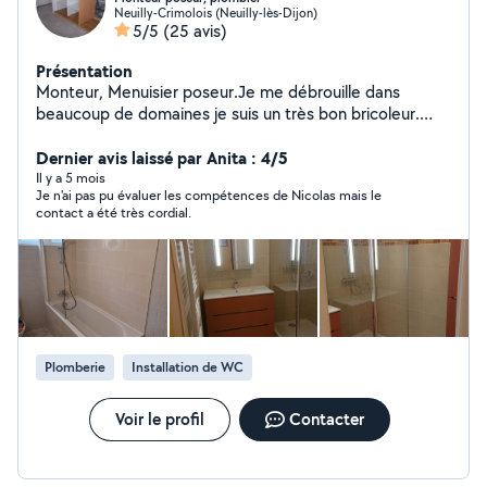
Neuilly-Crimolois (Neuilly-lès-Dijon)
5/5
(25 avis)
Présentation
Monteur, Menuisier poseur.Je me débrouille dans
beaucoup de domaines je suis un très bon bricoleur.
Électricité, plomberie, menuiserie, montage de
meubles, divers... N'hésitez pas à me contacter, le
Dernier avis laissé par Anita : 4/5
bricolage c'est une passion, j'essaie de trouver des
Il y a 5 mois
Je n'ai pas pu évaluer les compétences de Nicolas mais le
solutions le moins cher possible à tout les problèmes..
contact a été très cordial.
Plomberie
Installation de WC
Voir le profil
Contacter