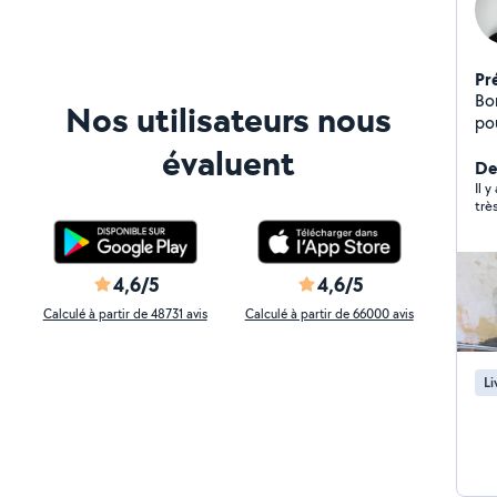
Pr
Bonjour ! Je sui
Nos utilisateurs nous
pour : Fuites et dépan
robinet
évaluent
chauffe-eau
Der
travaux s
Il y
trè
hon
4,6/5
4,6/5
Calculé à partir de 48731 avis
Calculé à partir de 66000 avis
Li