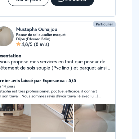
Particulier
Mustapha Ouhajjou
Poseur de sol ou solier moquet
Dijon (Edouard Belin)
4,8/5
(8 avis)
ésentation
 vous propose mes services en tant que poseur de
êtement de sols souple (Pvc lino ) et parquet ainsi
e la préparation de tous type de sol avec ragreage...
ise pour vous: Pose tous revêtement avec ou
rnier avis laissé par Esperanca : 5/5
soudures (moquette) - Préparation des sols, -
 a 14 jours
tapha est très professionnel, poctuel,efficace, il connaît
ail professionnelle Deplacement et
il. Nous sommes ravis d'avoir travaillé avec lui. Je
ATUIT! N'hésitez pas a me contacter pour
le recommande sans hésitation. Merci encore pour le
us complément d'information.
vail effectué