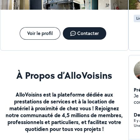
Li
Voir le profil
Contacter
À Propos d’AlloVoisins
Pr
AlloVoisins est la plateforme dédiée aux
Je m
prestations de services et à la location de
co
matériel à proximité de chez vous ! Rejoignez
du
notre communauté de 4,5 millions de membres,
mé
Der
Il 
professionnels et particuliers, et facilitez votre
Une
quotidien pour tous vos projets !