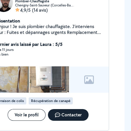
Plombier-Chauffagiste
Chevigny-Saint-Sauveur (Corcelles-Bas de Chanot)
4,9/5
(14 avis)
ésentation
s plombier chauffagiste. J'interviens
nages urgents Remplacement
terie, mitigeurs Installation et remplacement de
 Débouchage (WC, évier, douche) Petits
nier avis laissé par Laura : 5/5
anitaires Sérieux, réactif et soigneux. Tarifs
 a 11 jours
s bien
nêtes et devis gratuit.
vraison de colis
Récupération de canapé
Voir le profil
Contacter