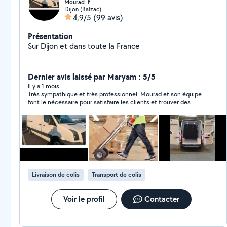
Mourad .f
Dijon (Balzac)
4,9/5
(99 avis)
Présentation
Sur Dijon et dans toute la France
Dernier avis laissé par Maryam : 5/5
Il y a 1 mois
Très sympathique et très professionnel. Mourad et son équipe
font le nécessaire pour satisfaire les clients et trouver des
solutions. Je ferai à nouveau appel à leurs services si besoin !
Livraison de colis
Transport de colis
Voir le profil
Contacter