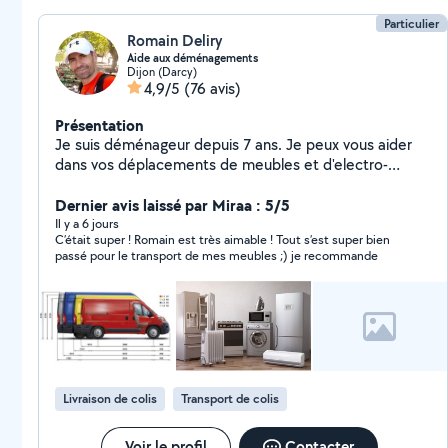
Particulier
Romain Deliry
Aide aux déménagements
Dijon (Darcy)
4,9/5
(76 avis)
Présentation
Je suis déménageur depuis 7 ans. Je peux vous aider
dans vos déplacements de meubles et d'electro-
ménagers. Je suis soigneux et possède le matériel
adapté.
Dernier avis laissé par Miraa : 5/5
Il y a 6 jours
C’était super ! Romain est très aimable ! Tout s’est super bien
passé pour le transport de mes meubles ;) je recommande
Livraison de colis
Transport de colis
Voir le profil
Contacter