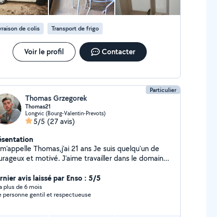
vraison de colis
Transport de frigo
Voir le profil
Contacter
Particulier
Thomas Grzegorek
Thomas21
Longvic (Bourg-Valentin-Prevots)
5/5
(27 avis)
ésentation
'appelle Thomas,j'ai 21 ans Je suis quelqu'un de
urageux et motivé. J'aime travailler dans le domaine
 bâtiment mais je suis ouvert à tous corps de
tiers.
nier avis laissé par Enso : 5/5
y a plus de 6 mois
 personne gentil et respectueuse