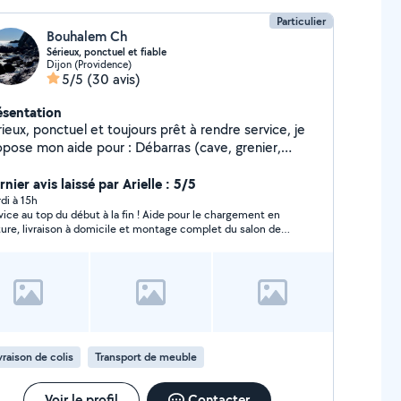
Particulier
Bouhalem Ch
Sérieux, ponctuel et fiable
Dijon (Providence)
5/5
(30 avis)
ésentation
ieux, ponctuel et toujours prêt à rendre service, je
se mon aide pour : Débarras (cave, grenier,
ison) Bricolage et petits travaux Aide voiture
épannage léger, accompagnement, transport de
nier avis laissé par Arielle : 5/5
acements de personnes ou aide aux
di à 15h
vice au top du début à la fin ! Aide pour le chargement en
autre aide du quotidien selon vos
ture, livraison à domicile et montage complet du salon de
avail bien fait et le contact humain.
din. Malgré quelques difficultés lors du montage,😊le travail
hésitez pas à me contacter, je réponds rapidement !
té fait avec beaucoup de soin et le résultat final est parfait.
Un grand merci pour votre patience et votre efficacité.
vraison de colis
Transport de meuble
Voir le profil
Contacter