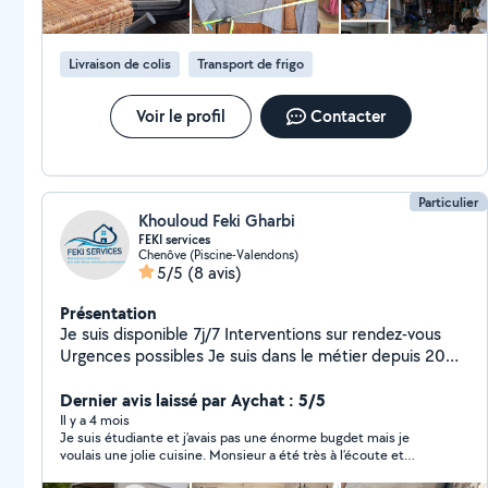
efficace et soigné !
Livraison de colis
Transport de frigo
Voir le profil
Contacter
Particulier
Khouloud Feki Gharbi
FEKI services
Chenôve (Piscine-Valendons)
5/5
(8 avis)
Présentation
Je suis disponible 7j/7 Interventions sur rendez-vous
Urgences possibles Je suis dans le métier depuis 20
ans Montage de meubles Pose de cuisines Pose de
sols Pose de carrelages Peinture finition A+ Pose de
Dernier avis laissé par Aychat : 5/5
papier peint Plâtrerie avec bande a joint Transport des
Il y a 4 mois
Je suis étudiante et j’avais pas une énorme bugdet mais je
marchandises Et aussi on vous propose des
voulais une jolie cuisine. Monsieur a été très à l’écoute et
interventions rapides et efficaces pour tous vos
flexible sur le prix. Je vous en remercie énormément encore.
besoins en plomberie . Qu'il s'agisse de réparations