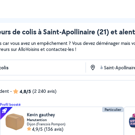
eurs de colis à Saint-Apollinaire (21) et alen
colis car vous avez un empêchement ? Vous devez déménager mais v
vreurs sur AlloVoisins et contactez-les !
à
ndent
-
4,8/5
(2 240 avis)
Profil boosté
Particulier
Kevin gauthey
Manutention
Dijon (Francois Pompon)
4,9/5
(136 avis)