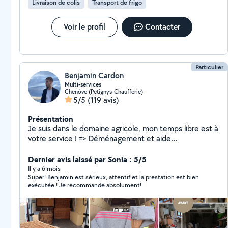
Livraison de colis
Transport de frigo
Voir le profil
Contacter
Particulier
Benjamin Cardon
Multi-services
Chenôve (Petignys-Chaufferie)
5/5
(119 avis)
Présentation
Je suis dans le domaine agricole, mon temps libre est à
votre service ! => Déménagement et aide
déménagement => Livraison de meuble,
électroménager et récupération de commande =>
Dernier avis laissé par Sonia : 5/5
Service de débarras (cave, garage, appartement...) =>
Il y a 6 mois
Super! Benjamin est sérieux, attentif et la prestation est bien
Entretien d'espaces verts (tonte, taille de haie,
exécutée ! Je recommande absolument!
débroussaillage...) avec ou sans évacuation des
déchets => Montage de meubles en kit toutes marques
N'hésitez pas à me contacter, je réponds à vos
demandes/questions dans les meilleurs délais. Service