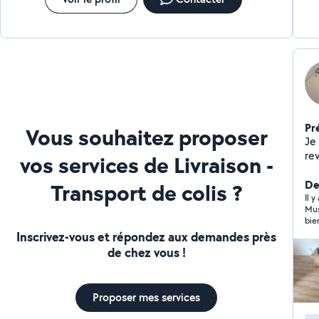
machine à coudre professionnelle singer. Regardez les
photos de profil vous verrez mes affaires et nos
compétences ne cessent d évoluer.
Pr
Vous souhaitez proposer
Je
rev
vos services de Livraison -
qu
Je réal
De
Transport de colis ?
sans 
Il y
Mus
Ragreage -Trav
bien son trava
Devis GR
vous 
Inscrivez-vous et répondez aux demandes près
to
tra
de chez vous !
Proposer mes services