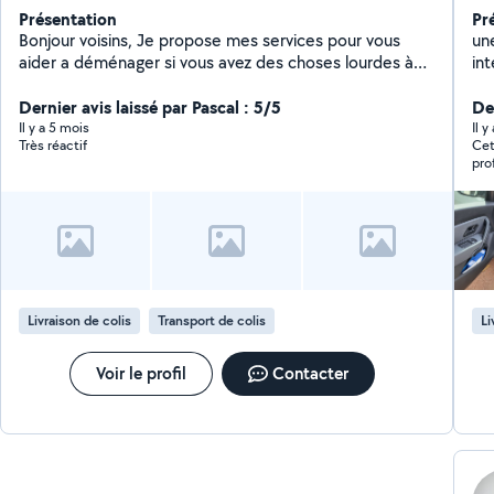
Présentation
Pr
Bonjour voisins, Je propose mes services pour vous
un
aider a déménager si vous avez des choses lourdes à
int
transporter cartons,meubles, pianos ... Je peux venir
tap
accompagner également Je suis convivial et m'adapte
Dernier avis laissé par Pascal : 5/5
ext
De
au situation demandé ! Bien cordialement
re
Il y a 5 mois
Il y
Très réactif
Cet
sur
professionn
re
Livraison de colis
Transport de colis
Li
Voir le profil
Contacter