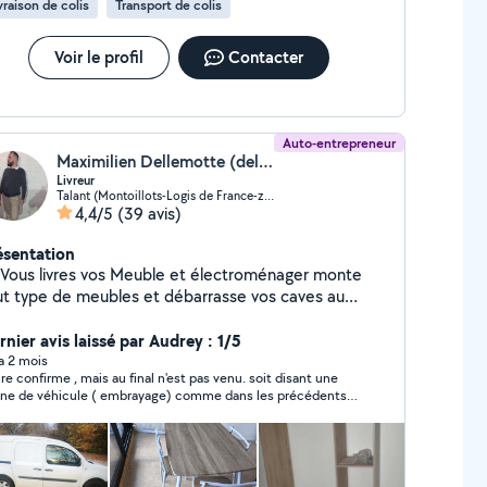
vraison de colis
Transport de colis
Voir le profil
Contacter
Auto-entrepreneur
Maximilien Dellemotte (dellemotte)
Livreur
Talant (Montoillots-Logis de France-z Artisanale)
4,4/5
(39 avis)
ésentation
 Vous livres vos Meuble et électroménager monte
ut type de meubles et débarrasse vos caves au
t vous déménage En déménagement plusieurs
estations possibles chargement déchargement. Ou
rnier avis laissé par Audrey : 1/5
 m'occupe de tous emballage du fragile et fait vos
 a 2 mois
 confirme , mais au final n'est pas venu. soit disant une
ons vous livre vos courses vos aliments peuve
ne de véhicule ( embrayage) comme dans les précédents
rester au frais Je peux aussi faires des petits travaux
ntaires Je ne le crois pas non plus. du coup pas sérieux,
ne recommande pas