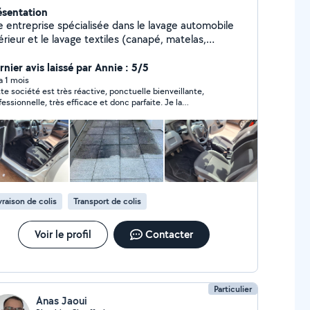
ésentation
e entreprise spécialisée dans le lavage automobile
érieur et le lavage textiles (canapé, matelas,
is,...).Equipée de puissantes machines d'injection
raction, aucune saleté ne lui résiste et votre tissu
rnier avis laissé par Annie : 5/5
ssortira comme neuf !N'hésitez pas à nous ajouter
 a 1 mois
te société est très réactive, ponctuelle bienveillante,
 nos réseaux pour voir nos réalisations !
elle, très efficace et donc parfaite. Je la
commande vivement
vraison de colis
Transport de colis
Voir le profil
Contacter
Particulier
Anas Jaoui