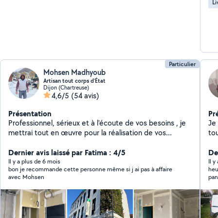
Li
Particulier
Mohsen Madhyoub
Artisan tout corps d’État
Dijon (Chartreuse)
4,6/5
(54 avis)
Présentation
Pr
Professionnel, sérieux et à l'écoute de vos besoins , je
Je
mettrai tout en œuvre pour la réalisation de vos
to
projets.
grenier e
Dernier avis laissé par Fatima : 4/5
pr
De
je
Il y a plus de 6 mois
Il y
bon je recommande cette personne même si j ai pas à affaire
heure
cart
avec Mohsen
pan
comme
je 