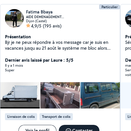
Particulier
Fatima Bbaya
AIDE DEMENAGEMENT...
Dijon (Castel)
4,9/5
(195 avis)
Présentation
Pr
Bjr je ne peux répondre à vos message car je suis en
Sér
vacances jusqu au 21 août le système me bloc alors
propo
que j aimerai postuler et aussi certaines taches dans ce
garage, ma
cas je met un coeur à vous de changer votre demande
Dernier avis laissé par Laure : 5/5
(d
Der
pour pouvoir me contacter. En livraison,
matériel) Dépl
Il y a 1 mois
mar
Super
Ser
manutention,aide
courses Et toute 
voi
ménagère,cuisinière,pâtissière,traiteur,couturière,manu
besoins J'aime le tr
jar
tention,peinture,monter meubles,installer lustres,
N'
a é
jardiner,travailler la terre, bêcher,semer,planter
arbustes,plantes déssouchages, abattre arbres stérer
et fendre,faire des courses pour des clients,sur ces
domaines nous sommes hyper qualifié, sérieux,
rigoureux, appliqué,passionné, et surtout digne de
Livraison de colis
Transport de colis
Li
confiance. En jardinage,ont est équipé de tondeuse,
débroussailleuse,motoculteur taille haie,d'une
tronçonneuse sthil professionnel, merlin coin Équipé d 1
Voir le profil
Contacter