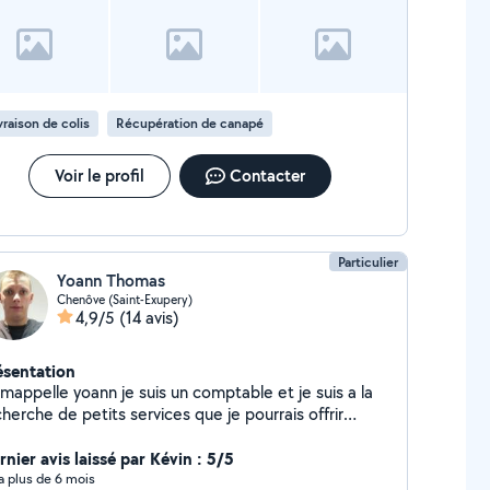
vraison de colis
Récupération de canapé
Voir le profil
Contacter
Particulier
Yoann Thomas
Chenôve (Saint-Exupery)
4,9/5
(14 avis)
ésentation
mappelle yoann je suis un comptable et je suis a la
herche de petits services que je pourrais offrir
me de la livraison de colis et autres
nier avis laissé par Kévin : 5/5
y a plus de 6 mois