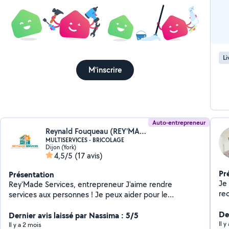
Li
M'inscrire
Auto-entrepreneur
Reynald Fouqueau (REY'MADE SERVICES)
MULTISERVICES - BRICOLAGE
Dijon (York)
4,5/5
(17 avis)
Pr
Présentation
Je 
Rey'Made Services, entrepreneur J'aime rendre
rec
services aux personnes ! Je peux aider pour le
com
bricolage en tout genre, transport, reparation
Der
mecanique, jardinnage ... Très polyvalent Renovation
Dernier avis laissé par Nassima : 5/5
Il 
maison /salle de bain / plomberie / electricité /
Il y a 2 mois