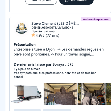
Auto-entrepreneur
Steve Clement (LES DÉMÉNAGEURS DIJON)
DÉMÉNAGEMENTS/LIVRAISONS
Dijon (Arquebuse)
4,9/5
(77 avis)
Présentation
Entreprise située à Dijon : -> Les demandes reçues en
privé sont prioritaires. -> Pour un travail soigné,
professionnel et de qualité, nous contacter par
téléphone ou en demande privée Pour toute demande
Dernier avis laissé par Soraya : 5/5
en dehors de notre périmètre, merci de nous
Il y a plus de 6 mois
très sympathique, très professionne, honnête et de très bon
contacter par téléphone.
conseil.