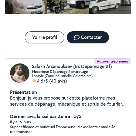
Voir le profil
Contacter
Auto-entrepreneur
Salakh Arsanoukaev (Bs Depannage 21)
Mécanique Dépannage Remarquage
Longvic (Zone Industrielle-Colombiere)
4,6/5
(40 avis)
Présentation
Bonjour, je vous propose sur cette plateforme mes
services de dépanage, mécanique et sortie de fourrière
possible. N'hésitez pas à me joindre.
Dernier avis laissé par Zolira : 5/5
Il y a 16 jours
Super efficace et ponctuel Donne aussi d excellents consils Je
recommande