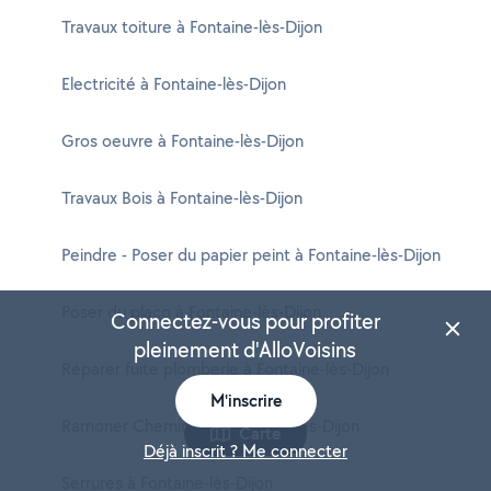
Travaux toiture à Fontaine-lès-Dijon
Electricité à Fontaine-lès-Dijon
Gros oeuvre à Fontaine-lès-Dijon
Travaux Bois à Fontaine-lès-Dijon
Peindre - Poser du papier peint à Fontaine-lès-Dijon
Poser du placo à Fontaine-lès-Dijon
Connectez-vous pour profiter
pleinement d'AlloVoisins
Réparer fuite plomberie à Fontaine-lès-Dijon
M'inscrire
Ramoner Cheminée à Fontaine-lès-Dijon
Carte
Déjà inscrit ? Me connecter
Serrures à Fontaine-lès-Dijon