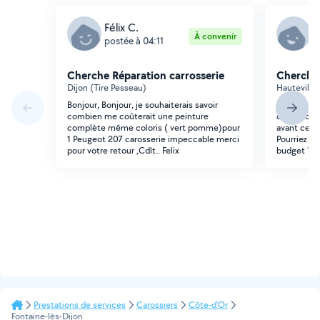
Félix C.
N
À convenir
postée à 04:11
p
Cherche Réparation carrosserie
Cherche 
Dijon (Tire Pesseau)
Hauteville-
Bonjour, Bonjour, je souhaiterais savoir
Bonjour, La
combien me coûterait une peinture
d'un relook
complète même coloris ( vert pomme)pour
avant ce qu
1 Peugeot 207 carosserie impeccable merci
Pourriez fa
pour votre retour ,Cdlt.. Felix
budget ? M
Prestations de services
Carossiers
Côte-d'Or
Fontaine-lès-Dijon