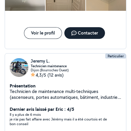
Voir le profil
Contacter
Particulier
Jeremy L.
Technicien maintenance
Dijon (Bourroches Ouest)
4,3/5
(12 avis)
Présentation
Technicien de maintenance multi-techniques
(ascenseurs, portes automatiques, bâtiment, industrie)
depuis 13 ans. Je m'intéresse à pas mal de choses et j'ai
quelques passes temps. (Motos, véhicules collections,
Dernier avis laissé par Eric : 4/5
carrosserie etc...)
Il y a plus de 6 mois
je n'ai pas fait affaire avec Jérémy mais il a été courtois et de
bon conseil