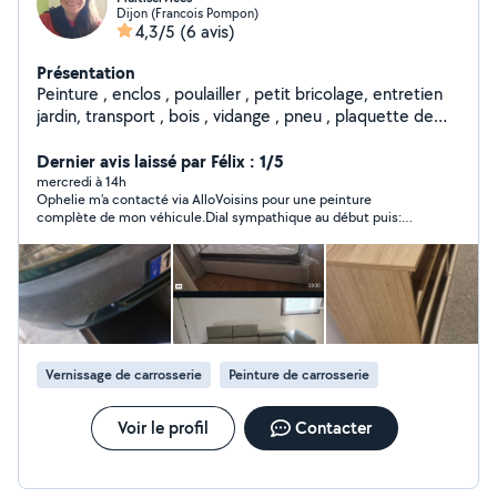
Dijon (Francois Pompon)
4,3/5
(6 avis)
Présentation
Peinture , enclos , poulailler , petit bricolage, entretien
jardin, transport , bois , vidange , pneu , plaquette de
frein
Dernier avis laissé par Félix : 1/5
mercredi à 14h
Ophelie m'a contacté via AlloVoisins pour une peinture
complète de mon véhicule.Dial sympathique au début puis:
Devis initial proposé autour de 1 000 €, brusquement passé à 2
200 € le lendemain...! À noter : même en fournissant moi-
même peinture et vernis, le tarif restait identique disait-elle, ce
qui pose question sur la véritable cohérence du devis. Motif
évoqué : Passage par prestataire.. Après comparaison, un
professionnel avec 15 ans d’expérience m’a proposé 1 200 €
pour une prestation équivalente (Tout compris en cabine :MO
+ Couches peinture+couches vernis Etc..! ). Conclusion : Tres
Vernissage de carrosserie
Peinture de carrosserie
deçu du manque de transparence et de cohérence dans ses
echanges et sa tarification . j'ai preféré partir en courant ..! Je
ne recommande pas..!
Voir le profil
Contacter