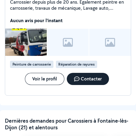
Carrossier depuis plus de 20 ans. Également peintre en
carrosserie, travaux de mécanique, Lavage auto,
covering, valise diagnostic recherche de panne,
Remorquage.. N'hésiter pas dispo du lundi au samedi
Aucun avis pour l'instant
9h/20h
Peinture de carrosserie
Réparation de rayures
Voir le profil
Contacter
Dernières demandes pour Carossiers à Fontaine-lès-
Dijon (21) et alentours