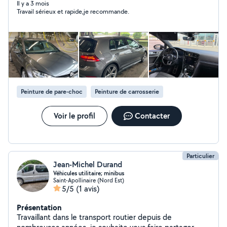
un service sérieux, soigné et constant, pour une
Il y a 3 mois
Travail sérieux et rapide,je recommande.
tranquillité totale adapté aux besoins des propriétaires
et des professionnels. Le soin apporté aux détails sur
les ménages fait toute la différence, je ne vise pas la
qualité, je la garantis. Disponible sur Dijon et ses
alentours.
Peinture de pare-choc
Peinture de carrosserie
Voir le profil
Contacter
Particulier
Jean-Michel Durand
Véhicules utilitaire; minibus
Saint-Apollinaire (Nord Est)
5/5
(1 avis)
Présentation
Travaillant dans le transport routier depuis de