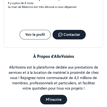
adapte a tous
Il y a plus de 6 mois
Le mari de Béatrice est très dévoué a vous dépanner
Voir le profil
Contacter
À Propos d’AlloVoisins
AlloVoisins est la plateforme dédiée aux prestations de
services et à la location de matériel à proximité de chez
vous ! Rejoignez notre communauté de 4,5 millions de
membres, professionnels et particuliers, et facilitez
votre quotidien pour tous vos projets !
M'inscrire