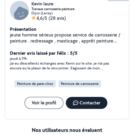
Kevin laure
Travaux carrosserie peinture
Dijon (Larrey)
4,6/5
(28 avis)
Présentation
jeune homme sérieux propose service de carrosserie /
peinture . redressage , masticage , apprêt peinture
vernis etc . polissage complet véhicule ! rénovation de
phare peinture complète voiture /moto / scooter etc .
Dernier avis laissé par Félix : 5/5
PS : si je ne réponds pas a toute les demandes , c'est
jeudi à 19h
j'ai eu d'excellents échanges avec Kevin sur le site. je n'ai pas
que je ne peux plus répondre .. je ne prend pas
encore eu le plaisir de le rencontrer. S'agissant de mon
l'abonnement premium .
véhicule, il fait tout pour répondre à mes attentes .C'est un
très bon départ .Il est de bon conseils, a l'écoute comme
arrangeant, ceci est donc rassurant pour moi et mon projet.je
Peinture de pare-choc
Peinture de carrosserie
dois rencontrer Kevin fin septembre pour clôturer la prestation
et mon avis.
Voir le profil
Contacter
Nos utilisateurs nous évaluent