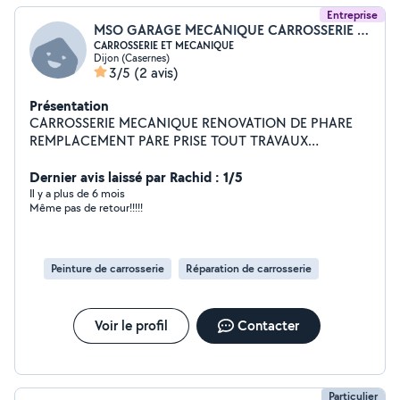
Entreprise
MSO GARAGE MECANIQUE CARROSSERIE ET SERVICES
CARROSSERIE ET MECANIQUE
Dijon (Casernes)
3/5
(2 avis)
Présentation
CARROSSERIE MECANIQUE RENOVATION DE PHARE
REMPLACEMENT PARE PRISE TOUT TRAVAUX
MECANIQUE ET CARROSSERIE EXPERIENCE
PROFESSIONNELLE DEPUIS 1998
Dernier avis laissé par Rachid : 1/5
Il y a plus de 6 mois
Même pas de retour!!!!!
Peinture de carrosserie
Réparation de carrosserie
Voir le profil
Contacter
Particulier