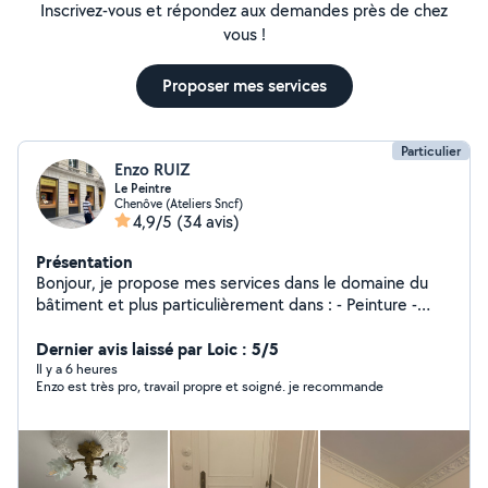
Inscrivez-vous et répondez aux demandes près de chez
vous !
Proposer mes services
Particulier
Enzo RUIZ
Le Peintre
Chenôve (Ateliers Sncf)
4,9/5
(34 avis)
Présentation
Bonjour, je propose mes services dans le domaine du
bâtiment et plus particulièrement dans : - Peinture -
Papier Peint - Enduit - Plâtre - Création de moulure
(Haussmannien - Château) - Pose de Parquet Massif et
Dernier avis laissé par Loic : 5/5
Vitrification -Je peu également faire d'autre choses, si
Il y a 6 heures
Enzo est très pro, travail propre et soigné. je recommande
vous le souhaitez, vous noterez que je m'engage dans ce
que je peu faire et non l'inverse.