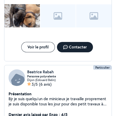
Voir le profil
Contacter
Particulier
Beatrice Rabah
Personne polyvalente
Dijon (Edouard Belin)
3/5
(6 avis)
Présentation
Bjr je suis quelqu'un de minicieux je travaille proprement
je suis disponible tous les jour pour des petit travaux à
votre domicile je suis polyvalentje suis de fontaine
douche je peux le déplacer je touche a tous et aussi je
Dernier avis laissé par Enzo : 4/5