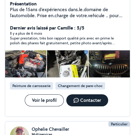
Présentation
Plus de 15ans d'expériences dans.le.domaine de
l'automobile. Prise en.charge de votre.vehicule .. pour
toutes prestations a bientot
Dernier avis laissé par Camille : 5/5
Il y a plus de 6 mois
Super prestation, très bon rapport qualité prix avec en prime le
polish des phares fait gratuitement, petite photo avant/après
de notre carrosserie très bien refaite, merci encore ! 🙏🏼 Je
recommande sans modération !!
Peinture de carrosserie
Changement de pare-choc
Voir le profil
Contacter
Particulier
Ophelie Chevailler
Multiservices