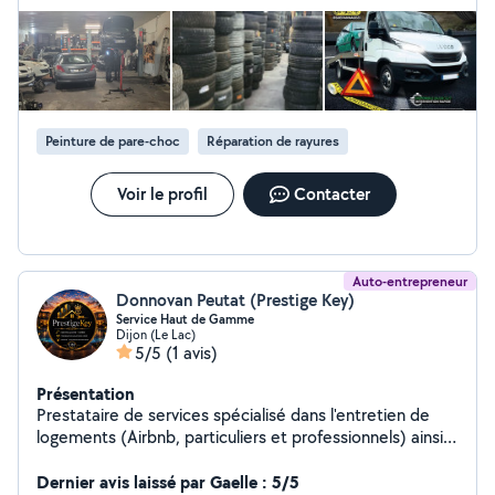
Peinture de pare-choc
Réparation de rayures
Voir le profil
Contacter
Auto-entrepreneur
Donnovan Peutat (Prestige Key)
Service Haut de Gamme
Dijon (Le Lac)
5/5
(1 avis)
Présentation
Prestataire de services spécialisé dans l'entretien de
logements (Airbnb, particuliers et professionnels) ainsi
que dans l'accompagnement aux transactions et à la
mise en location de biens en longue durée. Je propose
Dernier avis laissé par Gaelle : 5/5