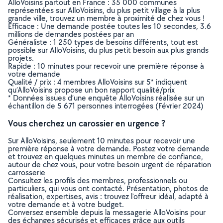
AlloVoisins partout en France : 35 000 communes
représentées sur AlloVoisins, du plus petit village à la plus
grande ville, trouvez un membre à proximité de chez vous !
Efficace : Une demande postée toutes les 10 secondes, 3.6
millions de demandes postées par an
Généraliste : 1 250 types de besoins différents, tout est
possible sur AlloVoisins, du plus petit besoin aux plus grands
projets.
Rapide : 10 minutes pour recevoir une première réponse à
votre demande
Qualité / prix : 4 membres AlloVoisins sur 5* indiquent
qu’AlloVoisins propose un bon rapport qualité/prix
* Données issues d’une enquête AlloVoisins réalisée sur un
échantillon de 5 671 personnes interrogées (Février 2024)
Vous cherchez un carossier en urgence ?
Sur AlloVoisins, seulement 10 minutes pour recevoir une
première réponse à votre demande. Postez votre demande
et trouvez en quelques minutes un membre de confiance,
autour de chez vous, pour votre besoin urgent de réparation
carrosserie
Consultez les profils des membres, professionnels ou
particuliers, qui vous ont contacté. Présentation, photos de
réalisation, expertises, avis : trouvez l'offreur idéal, adapté à
votre demande et à votre budget.
Conversez ensemble depuis la messagerie AlloVoisins pour
des échanges sécurisés et efficaces grâce aux outils