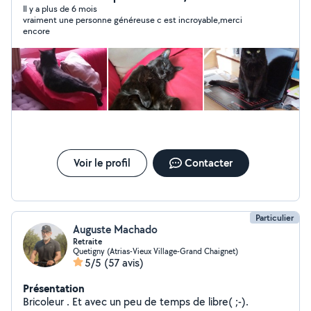
même, une minette). Aide informatique.
Il y a plus de 6 mois
vraiment une personne généreuse c est incroyable,merci
encore
Voir le profil
Contacter
Particulier
Auguste Machado
Retraite
Quetigny (Atrias-Vieux Village-Grand Chaignet)
5/5
(57 avis)
Présentation
Bricoleur . Et avec un peu de temps de libre( ;-).