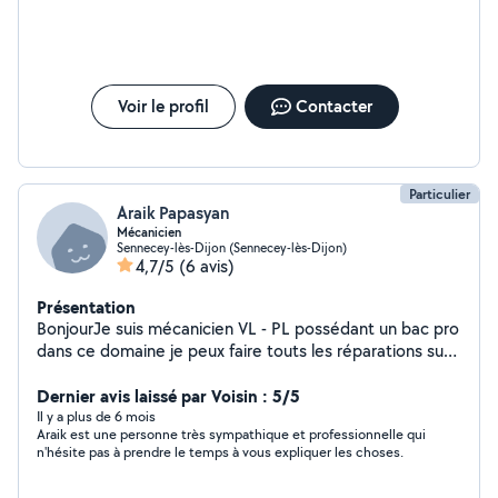
Voir le profil
Contacter
Particulier
Araik Papasyan
Mécanicien
Sennecey-lès-Dijon (Sennecey-lès-Dijon)
4,7/5
(6 avis)
Présentation
BonjourJe suis mécanicien VL - PL possédant un bac pro
dans ce domaine je peux faire touts les réparations sur
un véhicule, et d'autre petit travaux comme de la
peinture dans la maison, réparation de portable ( écran
Dernier avis laissé par Voisin : 5/5
haut parleur antenne wifi) ....
Il y a plus de 6 mois
Araik est une personne très sympathique et professionnelle qui
n'hésite pas à prendre le temps à vous expliquer les choses.