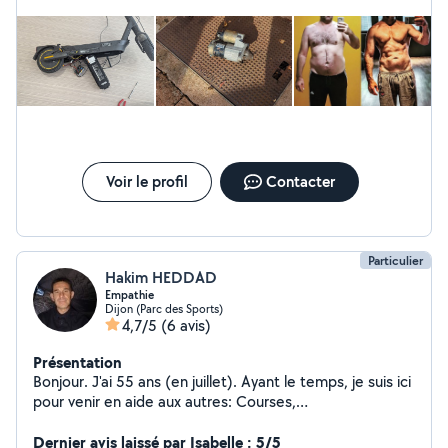
Voir le profil
Contacter
Particulier
Hakim HEDDAD
Empathie
Dijon (Parc des Sports)
4,7/5
(6 avis)
Présentation
Bonjour. J'ai 55 ans (en juillet). Ayant le temps, je suis ici
pour venir en aide aux autres: Courses,
accompagnement pour personnes en difficultés. Aide
aux devoirs (anglais, français). Garde de chat (j'en ai moi
Dernier avis laissé par Isabelle : 5/5