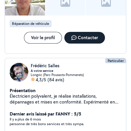
Réparation de véhicule
Voir le profil
Contacter
Particulier
Frédéric Salles
A votre service
Longvic (Parc Poussots-Pommerets)
4,3/5
(84 avis)
Présentation
Électricien polyvalent, je réalise installations,
dépannages et mises en conformité. Expérimenté en
domotique et courant faible. Disponible aussi pour
divers travaux de bricolage et aide à domicile. Sérieux et
Dernier avis laissé par FANNY : 5/5
efficace.
Il y a plus de 6 mois
personne de très bons services et très sympa.