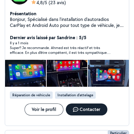
4,8/5
(23 avis)
Présentation
Bonjour, Spécialisé dans l'installation d'autoradios
CarPlay et Android Auto pour tout type de véhicule, je
propose des tarifs d'installation parmi les plus bas du
marché. N'hésitez pas à me contacter pour vérifier la
Dernier avis laissé par Sandrine : 5/5
compatibilité avec votre véhicule et obtenir un service
Il y a 1 mois
Super!! Je recommande. Ahmed est très réactif et très
professionnel. Whatsapp : +33 7 80 96 14 12 Instagram :
efficace. En plus d'être compétent, il est très sympathique.
763.custom
Rapport qualité prix excellent.
Réparation de véhicule
Installation d'attelage
Voir le profil
Contacter
Particulier