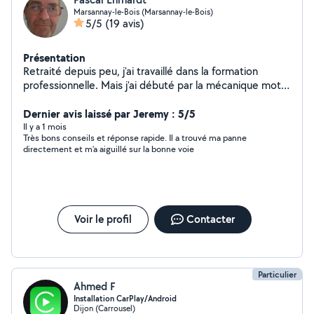
Marsannay-le-Bois (Marsannay-le-Bois)
5/5
(19 avis)
Présentation
Retraité depuis peu, j'ai travaillé dans la formation
professionnelle. Mais j'ai débuté par la mécanique moto
dans les années 70/80. Je me suis donc remis à la
réparation moto et matériels de jardinage, ainsi que la
Dernier avis laissé par Jeremy : 5/5
restauration de motos vintage.
Il y a 1 mois
Très bons conseils et réponse rapide. Il a trouvé ma panne
directement et m’a aiguillé sur la bonne voie
Voir le profil
Contacter
Particulier
Ahmed F
Installation CarPlay/Android
Dijon (Carrousel)