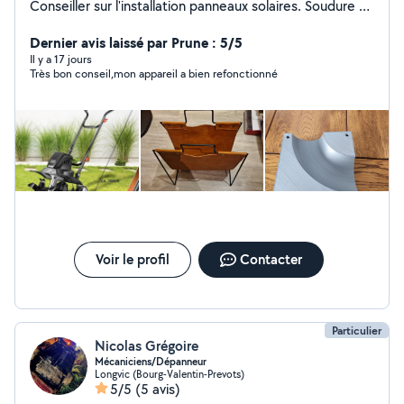
Conseiller sur l'installation panneaux solaires. Soudure a
L'arc. Possibilité de faire un objet en impression 3 D. De
recopier vos vieilles K7 vidéo ou encore vous louer du
Dernier avis laissé par Prune : 5/5
matériel de jardin ou tous autres bricolages.
Il y a 17 jours
Très bon conseil,mon appareil a bien refonctionné
Voir le profil
Contacter
Particulier
Nicolas Grégoire
Mécaniciens/Dépanneur
Longvic (Bourg-Valentin-Prevots)
5/5
(5 avis)