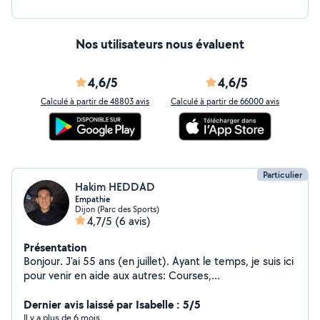
Nos utilisateurs nous évaluent
4,6/5
4,6/5
Calculé à partir de 48803 avis
Calculé à partir de 66000 avis
Particulier
Hakim HEDDAD
Empathie
Dijon (Parc des Sports)
4,7/5
(6 avis)
Présentation
Bonjour. J'ai 55 ans (en juillet). Ayant le temps, je suis ici
pour venir en aide aux autres: Courses,
accompagnement pour personnes en difficultés. Aide
aux devoirs (anglais, français). Garde de chat (j'en ai moi
Dernier avis laissé par Isabelle : 5/5
même, une minette). Aide informatique.
Il y a plus de 6 mois