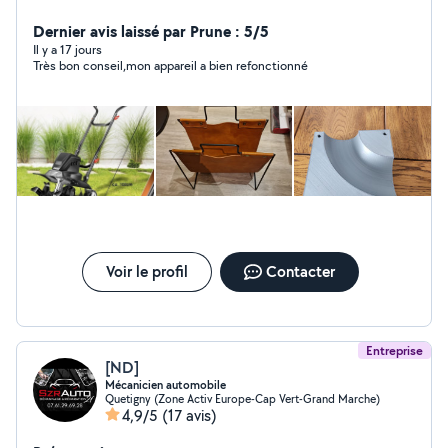
L'arc. Possibilité de faire un objet en impression 3 D. De
recopier vos vieilles K7 vidéo ou encore vous louer du
Dernier avis laissé par Prune : 5/5
matériel de jardin ou tous autres bricolages.
Il y a 17 jours
Très bon conseil,mon appareil a bien refonctionné
Voir le profil
Contacter
Entreprise
[ND]
Mécanicien automobile
Quetigny (Zone Activ Europe-Cap Vert-Grand Marche)
4,9/5
(17 avis)