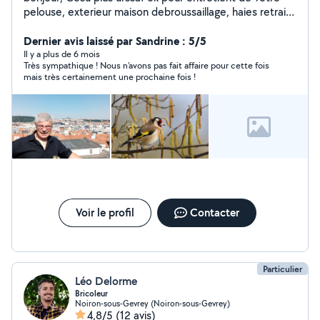
pelouse, exterieur maison debroussaillage, haies retraité
passions jardinage au naturel pour l'entretien de votre
jardin, de votre verger. Je possède tout le matériel
Dernier avis laissé par Sandrine : 5/5
nécessaire, remorque pour évacuer les déchets verts.
Il y a plus de 6 mois
Très sympathique ! Nous n'avons pas fait affaire pour cette fois
vidange, petite mécanique, entretient veh
mais très certainement une prochaine fois !
Voir le profil
Contacter
Particulier
Léo Delorme
Bricoleur
Noiron-sous-Gevrey (Noiron-sous-Gevrey)
4,8/5
(12 avis)