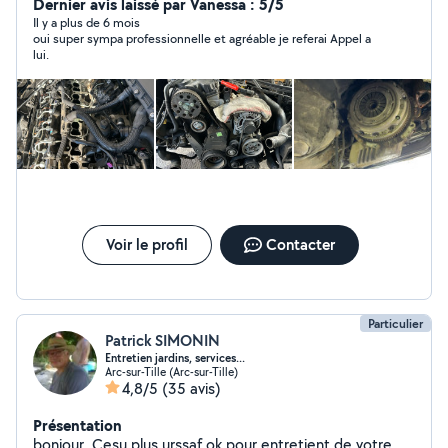
Dernier avis laissé par Vanessa : 5/5
Il y a plus de 6 mois
oui super sympa professionnelle et agréable je referai Appel a
lui.
Voir le profil
Contacter
Particulier
Patrick SIMONIN
Entretien jardins, services...
Arc-sur-Tille (Arc-sur-Tille)
4,8/5
(35 avis)
Présentation
bonjour, Cesu plus urssaf ok pour entretient de votre