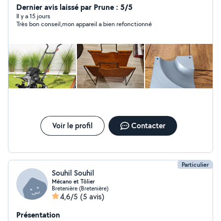
recopier vos vieilles K7 vidéo ou encore vous louer du
Dernier avis laissé par Prune : 5/5
matériel de jardin ou tous autres bricolages.
Il y a 15 jours
Très bon conseil,mon appareil a bien refonctionné
Voir le profil
Contacter
Particulier
Souhil Souhil
Mécano et Tôlier
Bretenière (Bretenière)
4,6/5
(5 avis)
Présentation