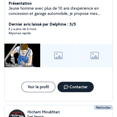
Présentation
Jeune homme avec plus de 10 ans d'expérience en
concession et garage automobile, je propose mes
services pour l'entretien et la réparation de votre
véhicule. Travail soigné et à prix intéressant
Dernier avis laissé par Delphine : 5/5
Il y a plus de 6 mois
Réponse rapide
Voir le profil
Contacter
Particulier
Hicham Moukhtari
Fast Service