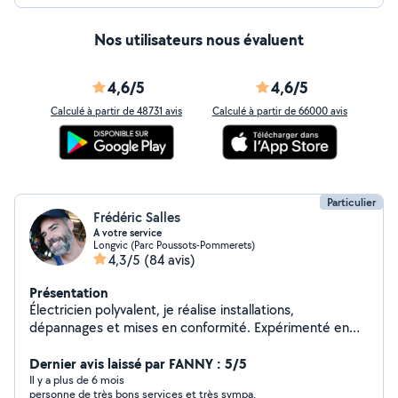
Nos utilisateurs nous évaluent
4,6/5
4,6/5
Calculé à partir de 48731 avis
Calculé à partir de 66000 avis
Particulier
Frédéric Salles
A votre service
Longvic (Parc Poussots-Pommerets)
4,3/5
(84 avis)
Présentation
Électricien polyvalent, je réalise installations,
dépannages et mises en conformité. Expérimenté en
domotique et courant faible. Disponible aussi pour
divers travaux de bricolage et aide à domicile. Sérieux et
Dernier avis laissé par FANNY : 5/5
efficace.
Il y a plus de 6 mois
personne de très bons services et très sympa.