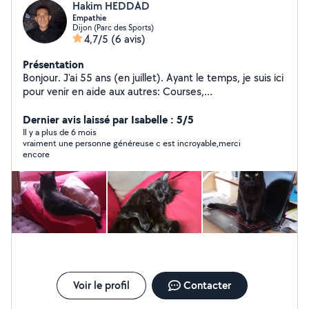
Hakim HEDDAD
Empathie
Dijon (Parc des Sports)
4,7/5
(6 avis)
Présentation
Bonjour. J'ai 55 ans (en juillet). Ayant le temps, je suis ici
pour venir en aide aux autres: Courses,
accompagnement pour personnes en difficultés. Aide
aux devoirs (anglais, français). Garde de chat (j'en ai moi
Dernier avis laissé par Isabelle : 5/5
même, une minette). Aide informatique.
Il y a plus de 6 mois
vraiment une personne généreuse c est incroyable,merci
encore
Voir le profil
Contacter