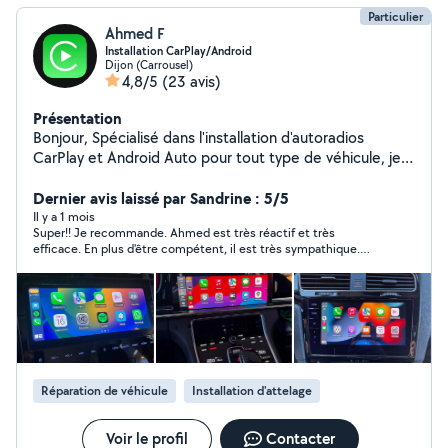
Particulier
Ahmed F
Installation CarPlay/Android
Dijon (Carrousel)
4,8/5
(23 avis)
Présentation
Bonjour, Spécialisé dans l'installation d'autoradios
CarPlay et Android Auto pour tout type de véhicule, je
propose des tarifs d'installation parmi les plus bas du
marché. N'hésitez pas à me contacter pour vérifier la
Dernier avis laissé par Sandrine : 5/5
compatibilité avec votre véhicule et obtenir un service
Il y a 1 mois
Super!! Je recommande. Ahmed est très réactif et très
professionnel. Whatsapp : +33 7 80 96 14 12 Instagram :
efficace. En plus d'être compétent, il est très sympathique.
763.custom
Rapport qualité prix excellent.
Réparation de véhicule
Installation d'attelage
Voir le profil
Contacter