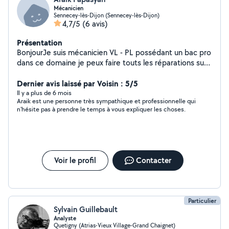
Mécanicien
Sennecey-lès-Dijon (Sennecey-lès-Dijon)
4,7/5
(6 avis)
Présentation
BonjourJe suis mécanicien VL - PL possédant un bac pro
dans ce domaine je peux faire touts les réparations sur
un véhicule, et d'autre petit travaux comme de la
peinture dans la maison, réparation de portable ( écran
Dernier avis laissé par Voisin : 5/5
haut parleur antenne wifi) ....
Il y a plus de 6 mois
Araik est une personne très sympathique et professionnelle qui
n'hésite pas à prendre le temps à vous expliquer les choses.
Voir le profil
Contacter
Particulier
Sylvain Guillebault
Analyste
Quetigny (Atrias-Vieux Village-Grand Chaignet)