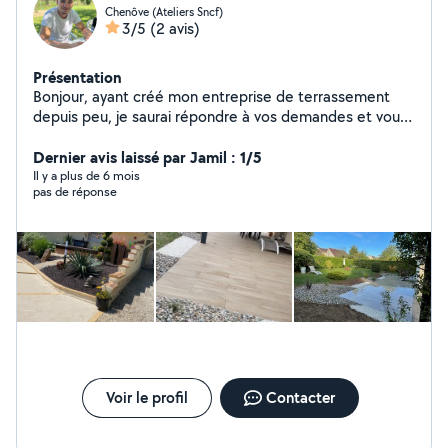
Chenôve (Ateliers Sncf)
3/5
(2 avis)
Présentation
Bonjour, ayant créé mon entreprise de terrassement
depuis peu, je saurai répondre à vos demandes et vous
faire part de mes connaissances professionnelles,
rapidement et avec efficacité Bien cordialement
Dernier avis laissé par Jamil : 1/5
BERTOT Alexis
Il y a plus de 6 mois
pas de réponse
Voir le profil
Contacter