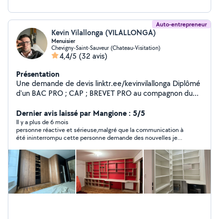
Auto-entrepreneur
Kevin Vilallonga (VILALLONGA)
Menuisier
Chevigny-Saint-Sauveur (Chateau-Visitation)
4,4/5
(32 avis)
Présentation
Une demande de devis linktr.ee/kevinvilallonga Diplômé
d'un BAC PRO ; CAP ; BREVET PRO au compagnon du
devoir je suis aujourd'hui ARTISAN. Je suis
PROFESSIONNEL et passionnée avant tous. Réalisation
Dernier avis laissé par Mangione : 5/5
de prestations de menuiserie : - Menuiserie int/ext -
Il y a plus de 6 mois
personne réactive et sérieuse,malgré que la communication à
Parquet quelconque - Agencement sur mesure - Pose
été ininterrompu cette personne demande des nouvelles je
de cuisine/dressing/bibliothèque
recommande