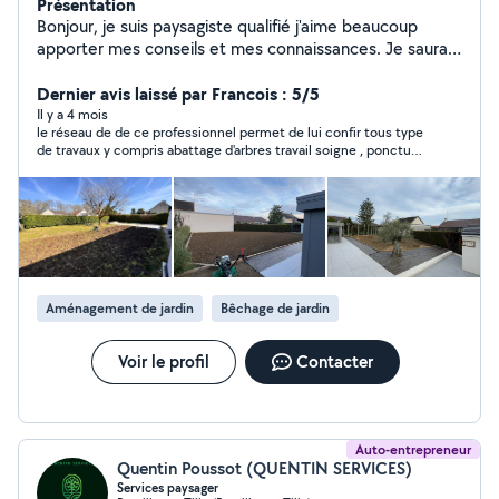
Présentation
Bonjour, je suis paysagiste qualifié j'aime beaucoup
apporter mes conseils et mes connaissances. Je saurai
donc répondre à vos demandes d'entretien d'espaces
verts
Dernier avis laissé par Francois : 5/5
Il y a 4 mois
le réseau de de ce professionnel permet de lui confir tous type
de travaux y compris abattage d'arbres travail soigne , ponctuel
, sérieux .
Aménagement de jardin
Bêchage de jardin
Voir le profil
Contacter
Auto-entrepreneur
Quentin Poussot (QUENTIN SERVICES)
Services paysager