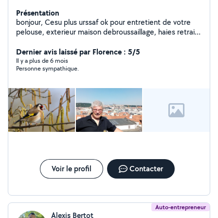
Présentation
bonjour, Cesu plus urssaf ok pour entretient de votre
pelouse, exterieur maison debroussaillage, haies retraité
passions jardinage au naturel pour l'entretien de votre
jardin, de votre verger. Je possède tout le matériel
Dernier avis laissé par Florence : 5/5
nécessaire, remorque pour évacuer les déchets verts.
Il y a plus de 6 mois
Personne sympathique.
vidange, petite mécanique, entretient veh
Voir le profil
Contacter
Auto-entrepreneur
Alexis Bertot