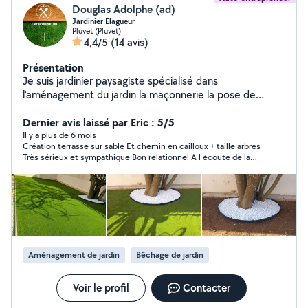
Douglas Adolphe (ad)
Jardinier Elagueur
Pluvet (Pluvet)
4,4/5
(14 avis)
Présentation
Je suis jardinier paysagiste spécialisé dans
l'aménagement du jardin la maçonnerie la pose de
clôture je suis aussi spécialisé dans la taille des haie et
arbustes et autres spécialisé dans l'élagage d'arbre et
Dernier avis laissé par Eric : 5/5
aussi dans la taille des arbres fruitiers je fais ce métier
Il y a plus de 6 mois
Création terrasse sur sable Et chemin en cailloux + taille arbres
de puis plus de 5 ans travail sérieux et soigné
Très sérieux et sympathique Bon relationnel A l écoute de la
demande avec conseils judicieux en plus Travail remarquable
effectué avec soin et propreté (site rendu propre à la fin des
travaux) Je recommande pour la qualité du travail effectué Je
ferai appel à lui pour d autres travaux à venir.
Aménagement de jardin
Bêchage de jardin
Voir le profil
Contacter