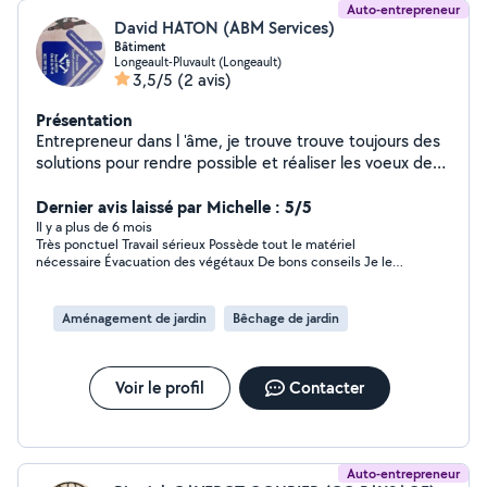
Auto-entrepreneur
David HATON (ABM Services)
Bâtiment
Longeault-Pluvault (Longeault)
3,5/5
(2 avis)
Présentation
Entrepreneur dans l 'âme, je trouve trouve toujours des
solutions pour rendre possible et réaliser les voeux de
mes clients
Dernier avis laissé par Michelle : 5/5
Il y a plus de 6 mois
Très ponctuel Travail sérieux Possède tout le matériel
nécessaire Évacuation des végétaux De bons conseils Je le
recommande personnellement Je n'ai absolument pas été
déçu de la prestation !
Aménagement de jardin
Bêchage de jardin
Voir le profil
Contacter
Auto-entrepreneur