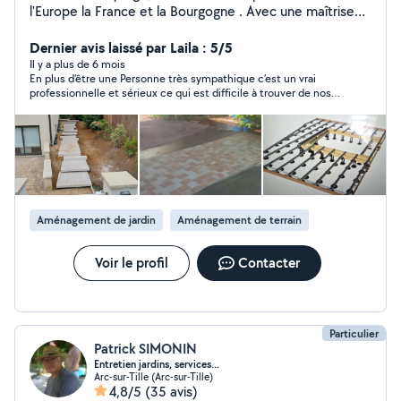
l'Europe la France et la Bourgogne . Avec une maîtrise
de projets variés : Du toit terrasse à l'arrosage
automatique, en passant par l'éclairage de jardin, les
Dernier avis laissé par Laila : 5/5
clôtures et portails, le pavage, le dallage, le
Il y a plus de 6 mois
En plus d’être une Personne très sympathique c’est un vrai
terrassement, les soutènements et les plantations et la
professionnelle et sérieux ce qui est difficile à trouver de nos
decoration de vos extérieurs. Ce qui m'épanouit le plus,
jours Je le recommande vivement
c'est la conception d'aménagements sur mesure. Je
réalise aussi des constructions bois comme des
pergolas, carports, et j'aménage vos espaces piscine. Je
propose la vente et l'installation de bains norvégiens,
braseros, et tout ce qui rend votre jardin unique.
Fontaine & Paysage, c'est votre partenaire passionné
Aménagement de jardin
Aménagement de terrain
pour sculpter vos extérieurs
Voir le profil
Contacter
Particulier
Patrick SIMONIN
Entretien jardins, services...
Arc-sur-Tille (Arc-sur-Tille)
4,8/5
(35 avis)