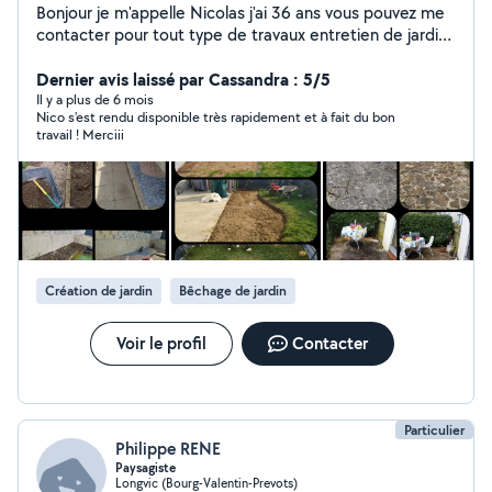
Bonjour je m'appelle Nicolas j'ai 36 ans vous pouvez me
contacter pour tout type de travaux entretien de jardins
débroussaillage élagage abattage tonte deserbage etc
et si ce n'est pas dans mes compétences je préfère
Dernier avis laissé par Cassandra : 5/5
vous dire non plutôt que de faire n'importe quoi j'aime le
Il y a plus de 6 mois
Nico s'est rendu disponible très rapidement et à fait du bon
travail propre et soigné
travail ! Merciii
Création de jardin
Bêchage de jardin
Voir le profil
Contacter
Particulier
Philippe RENE
Paysagiste
Longvic (Bourg-Valentin-Prevots)