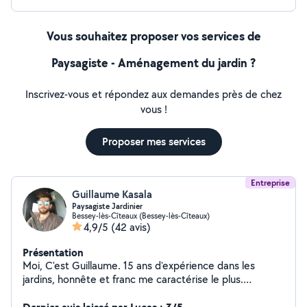
Vous souhaitez proposer vos services de
Paysagiste - Aménagement du jardin ?
Inscrivez-vous et répondez aux demandes près de chez
vous !
Proposer mes services
Entreprise
Guillaume Kasala
Paysagiste Jardinier
Bessey-lès-Cîteaux (Bessey-lès-Cîteaux)
4,9/5
(42 avis)
Présentation
Moi, C'est Guillaume. 15 ans d'expérience dans les
jardins, honnête et franc me caractérise le plus.
Toujours dans la recherche de s'améliorer, je souhaite
proposer mes services dans les espaces verts, mais