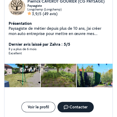
Pierrick CAVEROT GOURIER (CG PAYSAGE)
Paysagiste
Longchamp (Longchamp)
3,9/5
(49 avis)
Présentation
Paysagiste de métier depuis plus de 10 ans, j'ai créer
mon auto entreprise pour mettre en œuvre mes
qualifications pour l entretien de vos extérieur je suis
déductible des impôts a hauteur de 50%
Dernier avis laissé par Zahra : 5/5
Il y a plus de 6 mois
Excellent
Voir le profil
Contacter