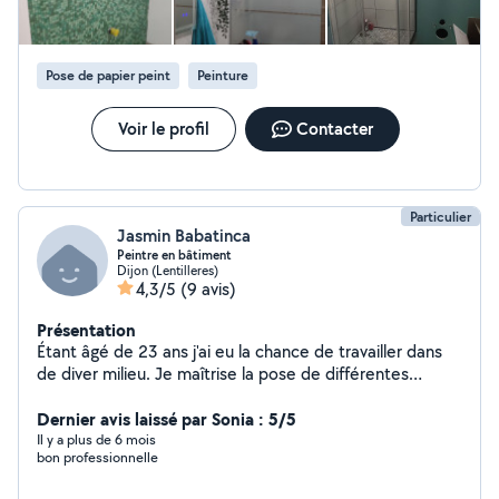
Pose de papier peint
Peinture
Voir le profil
Contacter
Particulier
Jasmin Babatinca
Peintre en bâtiment
Dijon (Lentilleres)
4,3/5
(9 avis)
Présentation
Étant âgé de 23 ans j'ai eu la chance de travailler dans
de diver milieu. Je maîtrise la pose de différentes
techniques d'isolation des maisons, la pose de placot
ainsi que la peinture intérieur et extérieur ( décorative
Dernier avis laissé par Sonia : 5/5
ou non ). J'ai également des connaissances en
Il y a plus de 6 mois
bon professionnelle
charpente et zinguerie.