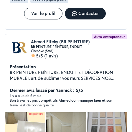
Voir le profil
Contacter
Auto-entrepreneur
Ahmed Elfeky (BR PEINTURE)
BR PEINTURE PEINTURE, ENDUIT
Chenôve (Strd)
5/5
(1 avis)
Présentation
BR PEINTURE PEINTURE, ENDUIT ET DÉCORATION
MURALE L'art de sublimer vos murs SERVICES NOS
PEINTURE INTÉRIEURE Murs, plafonds, boiseries,
finitions soignées pour un rendu parfait. ENDUIT Enduit
Dernier avis laissé par Yannick : 5/5
de lissage, rebouchage, ratissage et préparation des
Il y a plus de 6 mois
Bon travail et prix compétitifs Ahmed communique bien et son
supports. DÉCORATION MURALE Effets décoratifs,
travail est de bonne qualité
matières, béton ciré, tadelakt, stuc et plus encore.