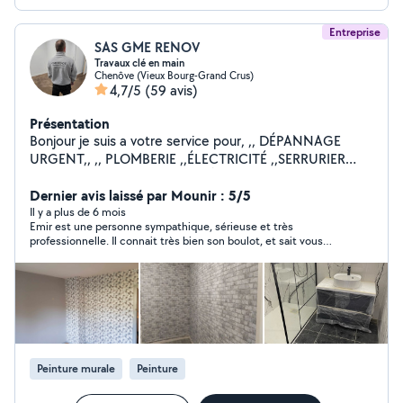
Entreprise
SAS GME RENOV
Travaux clé en main
Chenôve (Vieux Bourg-Grand Crus)
4,7/5
(59 avis)
Présentation
Bonjour je suis a votre service pour, ,, DÉPANNAGE
URGENT,, ,, PLOMBERIE ,,ÉLECTRICITÉ ,,SERRURIER
,,MENUISIER ,,PLAQUE DE PLÂTRE ,,PAPIER PEINT
,,POSE DE PARQUET ,,MONTAGE DES MEUBLES EN KIT
Dernier avis laissé par Mounir : 5/5
,,POSE DE CUISINE ,,CARRELAGE ,,MAÇONNERIE
Il y a plus de 6 mois
Emir est une personne sympathique, sérieuse et très
,,POSE VELUX ,,POSE PORTE ET FENÊTRE INTÉRIEUR
professionnelle. Il connait très bien son boulot, et sait vous
EXTÉRIEUR ,,DÉPANNAGE EN TOUT PROBLÈME
conseiller dans pas mal de domaine. Je ne peux que vous le
,,DÉMOLITION / Enlèvement gravats ,,TOUT CORPS DE
recommander pour vos prochains travaux ou bricolages.
MÉTIER Tout les jours 7j/7 jours férié également
Horaires : 08:00 - 22:00 Au plaisir je vous rendrai
service
Peinture murale
Peinture