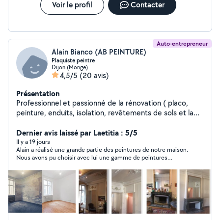
Voir le profil
Contacter
Auto-entrepreneur
Alain Bianco (AB PEINTURE)
Plaquiste peintre
Dijon (Monge)
4,5/5
(20 avis)
Présentation
Professionnel et passionné de la rénovation ( placo,
peinture, enduits, isolation, revêtements de sols et la
décoration en général ) ma mission est de rendre votre
intérieur chaleureux et confortable. Je garanti un travail
Dernier avis laissé par Laetitia : 5/5
de qualité avec des tarifs adaptés à votre budget. Devis
Il y a 19 jours
Alain a réalisé une grande partie des peintures de notre maison.
gratuit. Facilité de paiement possible.
Nous avons pu choisir avec lui une gamme de peintures
écologiques, il s'est chargé de l'achat et de la fourniture des
matériaux. Il a également réalisé la pose d'une nouvelle
crédence en carrelage pour notre cuisine. Le chantier a duré
environ 1 mois et nous sommes très satisfaits du résultat. Le
rendu est soigné, et il a pris soin de bien protéger toutes les
surfaces. Alain est très sympa et arrangeant. Nous le
recommandons sans hésiter.