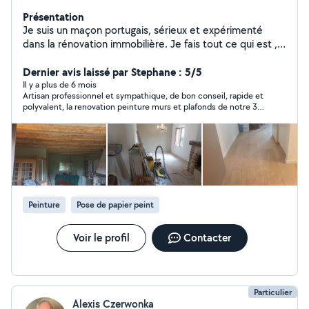
Présentation
Je suis un maçon portugais, sérieux et expérimenté
dans la rénovation immobilière. Je fais tout ce qui est ,
placo, carrelage, peinture, enduit intérieur ou extérieur,
dalle en béton, aglos, brique....N'hésitez pas à me
Dernier avis laissé par Stephane : 5/5
contacter
Il y a plus de 6 mois
Artisan professionnel et sympathique, de bon conseil, rapide et
polyvalent, la renovation peinture murs et plafonds de notre 3
pieces a ete faite en quelques jours.Nou sle recontacterons
sans probleme la prochaine fois!
Peinture
Pose de papier peint
Voir le profil
Contacter
Particulier
Alexis Czerwonka