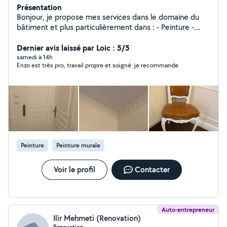
Présentation
Bonjour, je propose mes services dans le domaine du
bâtiment et plus particulièrement dans : - Peinture -
Papier Peint - Enduit - Plâtre - Création de moulure
(Haussmannien - Château) - Pose de Parquet Massif et
Dernier avis laissé par Loic : 5/5
Vitrification -Je peu également faire d'autre choses, si
samedi à 14h
Enzo est très pro, travail propre et soigné. je recommande
vous le souhaitez, vous noterez que je m'engage dans ce
que je peu faire et non l'inverse.
Peinture
Peinture murale
Voir le profil
Contacter
Auto-entrepreneur
Ilir Mehmeti (Renovation)