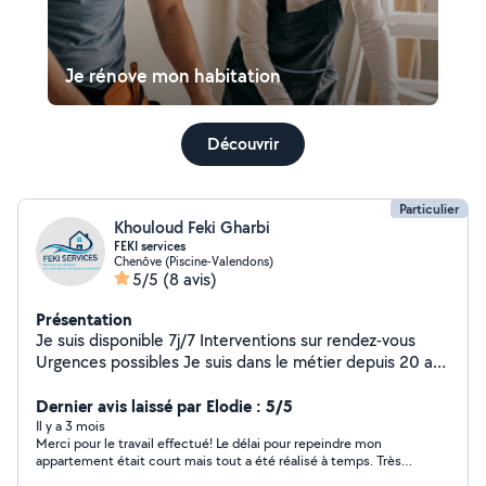
Je rénove mon habitation
Découvrir
Particulier
Khouloud Feki Gharbi
FEKI services
Chenôve (Piscine-Valendons)
5/5
(8 avis)
Présentation
Je suis disponible 7j/7 Interventions sur rendez-vous
Urgences possibles Je suis dans le métier depuis 20 ans
Montage de meubles Pose de cuisines Pose de sols
Pose de carrelages Peinture finition A+ Pose de papier
Dernier avis laissé par Elodie : 5/5
peint Plâtrerie avec bande a joint Transport des
Il y a 3 mois
Merci pour le travail effectué! Le délai pour repeindre mon
marchandises Et aussi on vous propose des
appartement était court mais tout a été réalisé à temps. Très
interventions rapides et efficaces pour tous vos besoins
flexible et adorable merci beaucoup 🌸