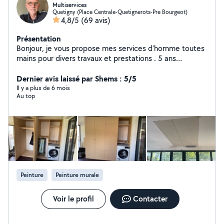
Multiservices
Quetigny (Place Centrale-Quetignerots-Pre Bourgeot)
4,8/5
(69 avis)
Présentation
Bonjour, je vous propose mes services d'homme toutes
mains pour divers travaux et prestations . 5 ans
d'expériences dans le domaine et toujours de très bons
retours clients grâce a mon sérieux et ma rigueur du
Dernier avis laissé par Shems : 5/5
travail bien fait. N'hésitez pas a me contacter si besoins
Il y a plus de 6 mois
Au top
Alexis
Peinture
Peinture murale
Voir le profil
Contacter