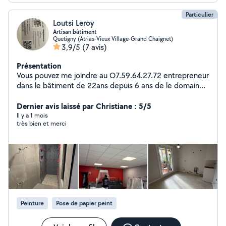
Particulier
Loutsi Leroy
Artisan bâtiment
Quetigny (Atrias-Vieux Village-Grand Chaignet)
3,9/5
(7 avis)
Présentation
Vous pouvez me joindre au O7.59.64.27.72 entrepreneur
dans le bâtiment de 22ans depuis 6 ans de le domaine
Je réalise les rénovation complète salle de bain, cuisine
La peinture, enduit, bande, carrelage, sols(parquet,pvc)
Dernier avis laissé par Christiane : 5/5
Devis gratuit et rapide
Il y a 1 mois
très bien et merci
Peinture
Pose de papier peint