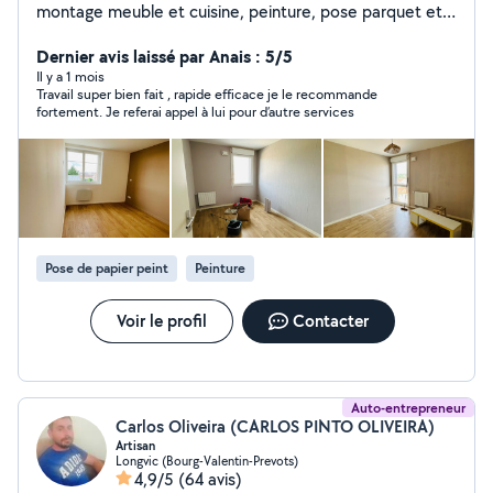
montage meuble et cuisine, peinture, pose parquet et
papier peint ) et entretien sur Dijon et alentours.
J'accorde une importance particulière au travail de
Dernier avis laissé par Anais : 5/5
qualité et bien fait . Votre satisfaction sera toujours
Il y a 1 mois
Travail super bien fait , rapide efficace je le recommande
notre priorité. Cordialement
fortement. Je referai appel à lui pour d’autre services
Pose de papier peint
Peinture
Voir le profil
Contacter
Auto-entrepreneur
Carlos Oliveira (CARLOS PINTO OLIVEIRA)
Artisan
Longvic (Bourg-Valentin-Prevots)
4,9/5
(64 avis)