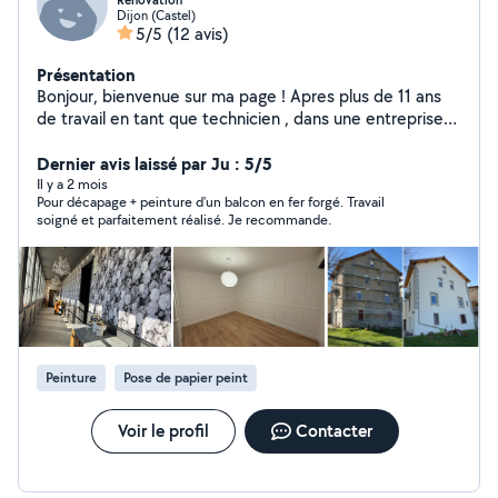
Renovation
Dijon (Castel)
5/5
(12 avis)
Présentation
Bonjour, bienvenue sur ma page ! Apres plus de 11 ans
de travail en tant que technicien , dans une entreprise
de renovation, je m'en suis lance a mon propre compte
depuis plus de 2 ans maintenant
Dernier avis laissé par Ju : 5/5
Il y a 2 mois
Pour décapage + peinture d'un balcon en fer forgé. Travail
soigné et parfaitement réalisé. Je recommande.
Peinture
Pose de papier peint
Voir le profil
Contacter