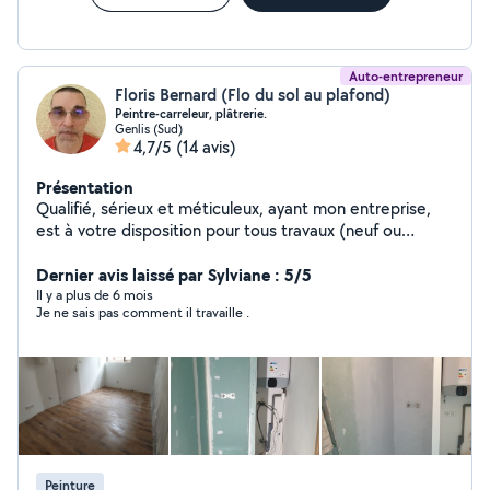
Auto-entrepreneur
Floris Bernard (Flo du sol au plafond)
Peintre-carreleur, plâtrerie.
Genlis (Sud)
4,7/5
(14 avis)
Présentation
Qualifié, sérieux et méticuleux, ayant mon entreprise,
est à votre disposition pour tous travaux (neuf ou
rénovation) : Peinture intérieur extérieur. Placo
rénovation neuf bande,ratissage,poncage. Carrelage,
Dernier avis laissé par Sylviane : 5/5
faïence. Parquet, Lino...
Il y a plus de 6 mois
Je ne sais pas comment il travaille .
Peinture