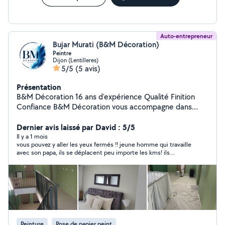
Auto-entrepreneur
Bujar Murati (B&M Décoration)
Peintre
Dijon (Lentilleres)
5/5
(5 avis)
Présentation
B&M Décoration 16 ans d'expérience Qualité Finition
Confiance B&M Décoration vous accompagne dans
tous vos projets de rénovation et d'embellissement
intérieur avec un travail soigné et des finitions Nos
Dernier avis laissé par David : 5/5
services : Peinture intérieure / extérieure Enduit &
Il y a 1 mois
vous pouvez y aller les yeux fermés !! jeune homme qui travaille
ratissage Bandes à joints Pose de papier peint Pose de
avec son papa, ils se déplacent peu importe les kms! ils
toile de verre Parquet & lino Pourquoi nous choisir ? 16
viennent chez vous, ils ont commencé lundi matin, la première
ans d'expérience Travail propre et professionnel
impression de peinture est déjà faite. je ne peux que
Respect des délais Conseils personnalisés Devis gratuit
recommander vraiment.
Peinture
Pose de papier peint