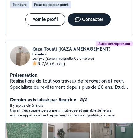
Peinture
Pose de papier peint
Voir le profil
Contacter
Auto-entrepreneur
Kaza Touati (KAZA AMENAGEMENT)
Carreleur
Longvic (Zone Industrielle-Colombiere)
3,7/5
(6 avis)
Présentation
Realisations de tout vos travaux de rénovation et neuf.
Spécialiste du revêtement depuis plus de 20 ans. Étude
technique et faisabilité. Prestations de conseil et
coordination de chantier. Maçonnerie, carrelage,
Dernier avis laissé par Beatrice : 5/5
enduits, peinture et décoration.
Il y a plus de 6 mois
travail très soigné,personne minutieuse et aimable,Je ferais
encore appel à cet entrepreneur,bon rapport qualité prix ,je le
conseille.