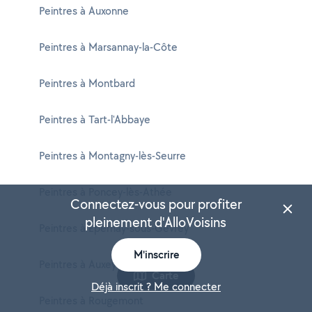
Peintres à Auxonne
Peintres à Marsannay-la-Côte
Peintres à Montbard
Peintres à Tart-l'Abbaye
Peintres à Montagny-lès-Seurre
Peintres à Poncey-lès-Athée
Connectez-vous pour profiter
pleinement d'AlloVoisins
Peintres à Épernay-sous-Gevrey
M'inscrire
Peintres à Auxey-Duresses
Carte
Déjà inscrit ? Me connecter
Peintres à Rougemont