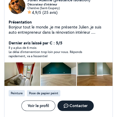
Décorateur d'intérieur
Chenôve (Saint-Exupery)
4,9/5
(25 avis)
Présentation
Bonjour tout le monde ,je me présente Julien ,je suis
auto entrepreneur dans la rénovation intérieur .
Décorateur des murs ,plafond et pose de
parquet,peinture,enduit papier peint ect .. .je suis de
Dernier avis laissé par C : 5/5
Dijon . Ma mission sublimer votre intérieur. Hésitez pas à
Il y a plus de 6 mois
Le délai d'intervention trop loin pour nous. Réponds
me contacter.je fonctionne généralement par forfait.si
rapidement, va a l'essentiel
vous voulez en savoir plus sur mes activités,j'ai un
compte Facebook pro (Julien Adeline ) . Je vise
principalement la qualité que la quantité.
Peinture
Pose de papier peint
Voir le profil
Contacter