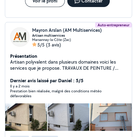
Voir le profil
Contacter
Auto-entrepreneur
Mayron Arslan (AM Multiservices)
Artisan multiservices
Marsannay-la-Côte (Zac)
5/5
(3 avis)
Présentation
Artisan polyvalent dans plusieurs domaines voici les
services que je propose. TRAVAUX DE PEINTURE /
NETTOYAGE Nettoyage toiture / Peinture Nettoyage
de Façades et peinture Peinture boiserie Peinture
Dernier avis laissé par Daniel : 5/5
ferronnerie ENTRETIEN ESPACE VERTS élagage
Il y a 2 mois
Prestation bien réalisée, malgré des conditions météo
abattage taille de haies Débroussaillage Tonte de
défavorables
pelouse Évacuation déchets N'hésitez pas à me
contacter pour tous renseignements et demande de
devis.