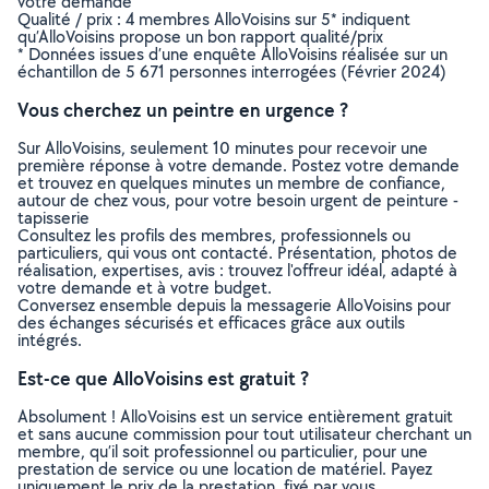
votre demande
Qualité / prix : 4 membres AlloVoisins sur 5* indiquent
qu’AlloVoisins propose un bon rapport qualité/prix
* Données issues d’une enquête AlloVoisins réalisée sur un
échantillon de 5 671 personnes interrogées (Février 2024)
Vous cherchez un peintre en urgence ?
Sur AlloVoisins, seulement 10 minutes pour recevoir une
première réponse à votre demande. Postez votre demande
et trouvez en quelques minutes un membre de confiance,
autour de chez vous, pour votre besoin urgent de peinture -
tapisserie
Consultez les profils des membres, professionnels ou
particuliers, qui vous ont contacté. Présentation, photos de
réalisation, expertises, avis : trouvez l'offreur idéal, adapté à
votre demande et à votre budget.
Conversez ensemble depuis la messagerie AlloVoisins pour
des échanges sécurisés et efficaces grâce aux outils
intégrés.
Est-ce que AlloVoisins est gratuit ?
Absolument ! AlloVoisins est un service entièrement gratuit
et sans aucune commission pour tout utilisateur cherchant un
membre, qu’il soit professionnel ou particulier, pour une
prestation de service ou une location de matériel. Payez
uniquement le prix de la prestation, fixé par vous,