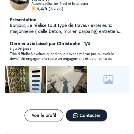
Auxonne (Quartier Neuf et Exterieurs)
3,4/5
(5 avis)
Présentation
Bonjour, Je réalise tout type de travaux extérieurs:
maçonnerie ( dalle béton, mur en parpaing) entretien
espaces verts, tonte de pelouse, taille de haie ainsi que
des travaux intérieurs: peinture, bande à joint , plaque
Dernier avis laissé par Christophe : 1/5
de plâtre Je reste à votre disposition pour plus de
Il y a 26 jours
Très difficile à évaluer quand nous n’avons même pas pu avoir le
questions. Baptiste
devis. Un engagement reste un engagement et celui-ci n’a pas
du tout été honoré. En tout cas, si nous avons besoin, nous ne
le ferons pas avec Baptiste, une parole est une parole
Voir le profil
Contacter