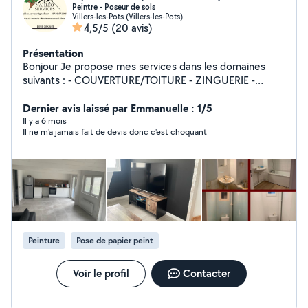
Peintre - Poseur de sols
Villers-les-Pots (Villers-les-Pots)
4,5/5
(20 avis)
Présentation
Bonjour Je propose mes services dans les domaines
suivants : - COUVERTURE/TOITURE - ZINGUERIE -
TRAITEMENT TOITURE (demoussage, traitement et
peinture tout pour une toiture neuve) - Pose de
Dernier avis laissé par Emmanuelle : 1/5
revêtement de sol - Peinture intérieur N'hésitez pas à
Il y a 6 mois
Il ne m'a jamais fait de devis donc c'est choquant
me contacter pour tous devis Cordialement
Peinture
Pose de papier peint
Voir le profil
Contacter