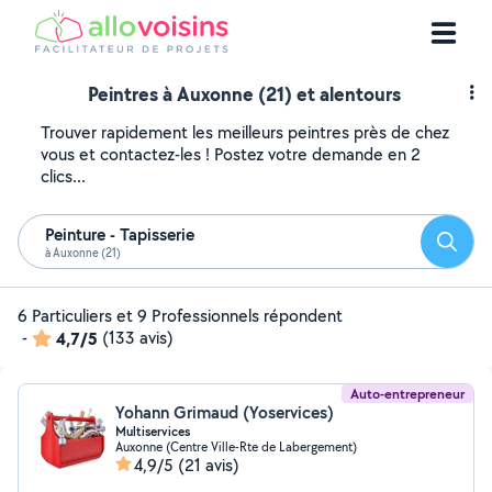
Peintres à Auxonne (21) et alentours
Trouver rapidement les meilleurs peintres près de chez
vous et contactez-les ! Postez votre demande en 2
clics...
Peinture - Tapisserie
Reche
à Auxonne (21)
6 Particuliers et 9 Professionnels répondent
-
4,7/5
(133 avis)
Auto-entrepreneur
Yohann Grimaud (Yoservices)
Multiservices
Auxonne (Centre Ville-Rte de Labergement)
4,9/5
(21 avis)