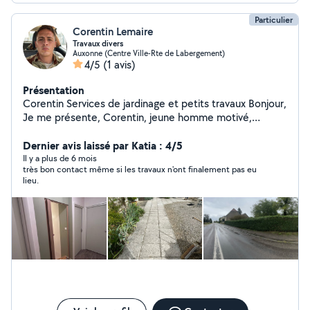
Particulier
Corentin Lemaire
Travaux divers
Auxonne (Centre Ville-Rte de Labergement)
4/5
(1 avis)
Présentation
Corentin Services de jardinage et petits travaux Bonjour,
Je me présente, Corentin, jeune homme motivé,
rigoureux et professionnel. Je suis à la recherche de
chantiers afin de développer mes compétences,
Dernier avis laissé par Katia : 4/5
enrichir mon expérience et proposer un travail de
Il y a plus de 6 mois
très bon contact même si les travaux n'ont finalement pas eu
qualité. Je propose mes services dans les domaines
lieu.
suivants : Entretien extérieur : tonte de pelouse,
désherbage, taille de haies Travaux manuels : peinture,
ponçage, petits travaux de rénovation Sérieux, ponctuel
et appliqué, je m'engage à fournir un travail soigné, dans
le respect de vos attentes. Pour plus d'informations ou
un devis, n'hésitez pas à me contacter