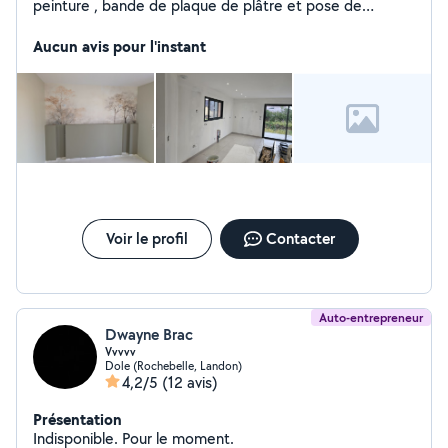
peinture , bande de plaque de plâtre et pose de
parquet . J'intervient dans les alentours de Dijon et
Dole.
Aucun avis pour l'instant
Voir le profil
Contacter
Auto-entrepreneur
Dwayne Brac
Vvvvv
Dole (Rochebelle, Landon)
4,2/5
(12 avis)
Présentation
Indisponible. Pour le moment.