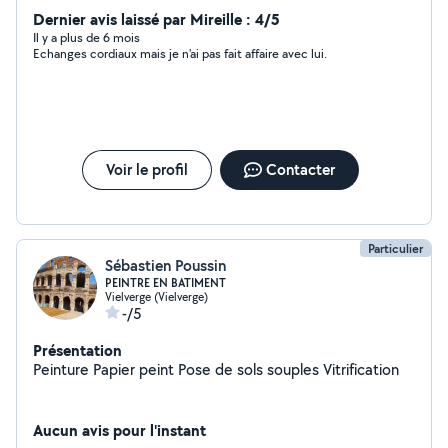
et a travailler a mon compte 80% pour maison fenix qui
Dernier avis laissé par Mireille : 4/5
a fermer malheureusement
Il y a plus de 6 mois
Echanges cordiaux mais je n'ai pas fait affaire avec lui.
Voir le profil
Contacter
Particulier
Sébastien Poussin
PEINTRE EN BATIMENT
Vielverge (Vielverge)
-/5
Présentation
Peinture Papier peint Pose de sols souples Vitrification
Aucun avis pour l'instant