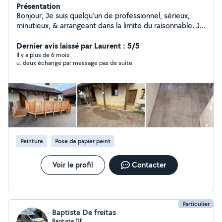
Présentation
Bonjour, Je suis quelqu'un de professionnel, sérieux,
minutieux, & arrangeant dans la limite du raisonnable. Je
touche à tout (sauf l'électricité) : Plâtrerie & peinture
Revêtements de sol Pose de lino,parquet,carrelage
Dernier avis laissé par Laurent : 5/5
Montage de meubles Création de meubles, dressing,
Il y a plus de 6 mois
u. deux échange par message pas de suite
abris de jardin Entretien & propreté jardin Nettoyage
terrasse, murets Pose de portail, clôture, pavé Aide au
déménagement Travaux intérieur/extérieur Neuf &
Rénovation N'hésitez pas à me contacter si vous
souhaitez des photos de ce que je fais, ou des
informations complémentaires. Au plaisir.
Peinture
Pose de papier peint
Voir le profil
Contacter
Particulier
Baptiste De freitas
Baptiste DF