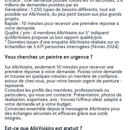
Efficace : Une demande postée toutes les 10 secondes, 3.6
millions de demandes postées par an
Généraliste : 1 250 types de besoins différents, tout est
possible sur AlloVoisins, du plus petit besoin aux plus grands
projets.
Rapide : 10 minutes pour recevoir une première réponse à
votre demande
Qualité / prix : 4 membres AlloVoisins sur 5* indiquent
qu’AlloVoisins propose un bon rapport qualité/prix
* Données issues d’une enquête AlloVoisins réalisée sur un
échantillon de 5 671 personnes interrogées (Février 2024)
Vous cherchez un peintre en urgence ?
Sur AlloVoisins, seulement 10 minutes pour recevoir une
première réponse à votre demande. Postez votre demande
et trouvez en quelques minutes un membre de confiance,
autour de chez vous, pour votre besoin urgent de peinture -
tapisserie
Consultez les profils des membres, professionnels ou
particuliers, qui vous ont contacté. Présentation, photos de
réalisation, expertises, avis : trouvez l'offreur idéal, adapté à
votre demande et à votre budget.
Conversez ensemble depuis la messagerie AlloVoisins pour
des échanges sécurisés et efficaces grâce aux outils
intégrés.
Est-ce que AlloVoisins est gratuit ?