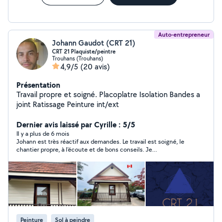
peinture sur agols de sous-sol ou garage ( réparation de
Murs et murette avec fissures et remise en peinture
Auto-entrepreneur
Johann Gaudot (CRT 21)
CRT 21 Plaquiste/peintre
Trouhans (Trouhans)
4,9/5
(20 avis)
Présentation
Travail propre et soigné. Placoplatre Isolation Bandes a
joint Ratissage Peinture int/ext
Dernier avis laissé par Cyrille : 5/5
Il y a plus de 6 mois
Johann est très réactif aux demandes. Le travail est soigné, le
chantier propre, à l'écoute et de bons conseils. Je
recommande sans aucun souci. Au plaisir de refaire affaire.
Peinture
Sol à peindre