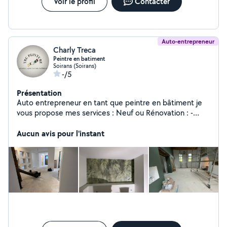
Voir le profil
Contacter
Auto-entrepreneur
Charly Treca
Peintre en batiment
Soirans (Soirans)
-/5
Présentation
Auto entrepreneur en tant que peintre en bâtiment je
vous propose mes services : Neuf ou Rénovation : -
Bandes à joints - Ratissage - Peinture sur tous supports -
Pose de revêtement muraux - Reprise de mur en plâtre
Aucun avis pour l'instant
ou en plaque de plâtre fissuré TRC Peinture SIRET:
97941657500012