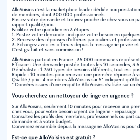
AlloVoisins c’est la marketplace leader dédiée aux prestatio
de membres, dont 300 000 professionnels.
Postez votre demande et trouvez proche de chez vous un parti
rapport qualité/prix.
Facilitez votre quotidien en 3 étapes :
1. Postez votre demande : indiquez votre besoin en quelque
2. Recevez des réponses d’offreurs particuliers et professio
3. Echangez avec les offreurs depuis la messagerie privée et 
C’est gratuit et sans commission !
AlloVoisins partout en France : 35 000 communes représentées 
Efficace : Une demande postée toutes les 10 secondes, 3.6
Généraliste : 1 250 types de besoins différents, tout est poss
Rapide : 10 minutes pour recevoir une première réponse à 
Qualité / prix : 4 membres AlloVoisins sur 5* indiquent qu’All
* Données issues d’une enquête AlloVoisins réalisée sur un é
Vous cherchez un nettoyeur de linge en urgence ?
Sur AlloVoisins, seulement 10 minutes pour recevoir une p
chez vous, pour votre besoin urgent de lingerie - repassage
Consultez les profils des membres, professionnels ou particuli
demande et à votre budget.
Conversez ensemble depuis la messagerie AlloVoisins pour de
Est-ce que AlloVoisins est gratuit ?