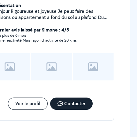
ésentation
e et joyeuse Je peux faire des
isons ou appartement à fond du sol au plafond Du
passage , j'ai une centrale vapeur j'emmène et
ssi des extra service plonge pour
rnier avis laissé par Simone : 4/5
ge baptême anniversaire et possibilité d'être 2 À
y a plus de 6 mois
Bonne réactivité Mais rayon d' activité de 20 kms
entôt
Voir le profil
Contacter