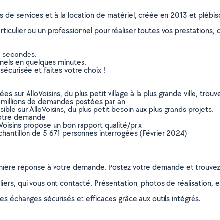
ns de services et à la location de matériel, créée en 2013 et plébi
culier ou un professionnel pour réaliser toutes vos prestations, d
s secondes.
nnels en quelques minutes.
sécurisée et faites votre choix !
sur AlloVoisins, du plus petit village à la plus grande ville, tro
 millions de demandes postées par an
ible sur AlloVoisins, du plus petit besoin aux plus grands projets.
votre demande
oVoisins propose un bon rapport qualité/prix
chantillon de 5 671 personnes interrogées (Février 2024)
remière réponse à votre demande. Postez votre demande et trouve
ers, qui vous ont contacté. Présentation, photos de réalisation, exp
s échanges sécurisés et efficaces grâce aux outils intégrés.