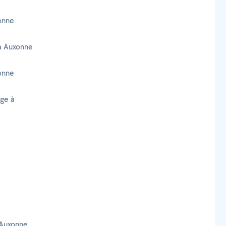
onne
 à Auxonne
onne
age à
 Auxonne