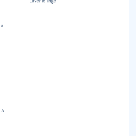
Laver le linge
 à
 à