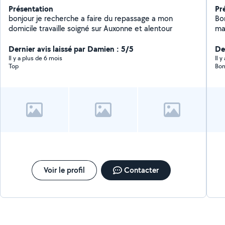
Présentation
Pr
bonjour je recherche a faire du repassage a mon
Bonjour Rigoureus
domicile travaille soigné sur Auxonne et alentour
ma
re
Dernier avis laissé par Damien : 5/5
ramène Je fais au
De
maria
Il y a plus de 6 mois
Il 
Top
bi
Voir le profil
Contacter