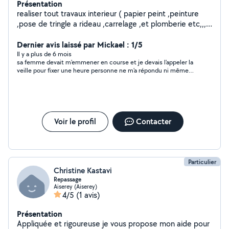
Présentation
realiser tout travaux interieur ( papier peint ,peinture
,pose de tringle a rideau ,carrelage ,et plomberie etc,,,,
) et travaux exterieur etant ouvrier paysagiste
Dernier avis laissé par Mickael : 1/5
Il y a plus de 6 mois
sa femme devait m'emmener en course et je devais l'appeler la
veille pour fixer une heure personne ne m'a répondu ni même
rappeler personne pas sérieuse
Voir le profil
Contacter
Particulier
Christine Kastavi
Repassage
Aiserey (Aiserey)
4/5
(1 avis)
Présentation
Appliquée et rigoureuse je vous propose mon aide pour