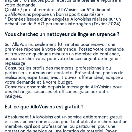
Rapide : 10 minutes pour recevoir une première réponse à
votre demande
Qualité / prix : 4 membres AlloVoisins sur 5* indiquent
qu’AlloVoisins propose un bon rapport qualité/prix
* Données issues d’une enquête AlloVoisins réalisée sur un
échantillon de 5 671 personnes interrogées (Février 2024)
Vous cherchez un nettoyeur de linge en urgence ?
Sur AlloVoisins, seulement 10 minutes pour recevoir une
première réponse à votre demande. Postez votre demande
et trouvez en quelques minutes un membre de confiance,
autour de chez vous, pour votre besoin urgent de lingerie -
repassage
Consultez les profils des membres, professionnels ou
particuliers, qui vous ont contacté. Présentation, photos de
réalisation, expertises, avis : trouvez l'offreur idéal, adapté à
votre demande et à votre budget.
Conversez ensemble depuis la messagerie AlloVoisins pour
des échanges sécurisés et efficaces grâce aux outils
intégrés.
Est-ce que AlloVoisins est gratuit ?
Absolument ! AlloVoisins est un service entièrement gratuit
et sans aucune commission pour tout utilisateur cherchant un
membre, qu’il soit professionnel ou particulier, pour une
prestation de service ou une location de matériel. Payez