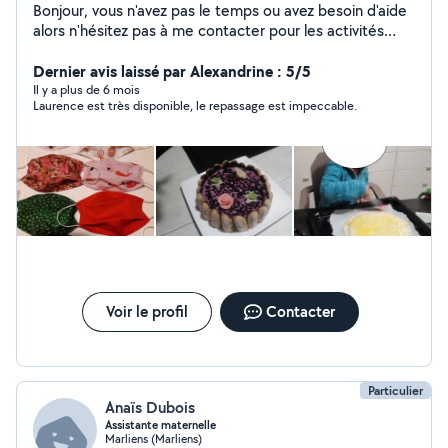
Bonjour, vous n'avez pas le temps ou avez besoin d'aide
alors n'hésitez pas à me contacter pour les activités
suivantes : secrétariat/assistance administrative, garde
d'enfant, repassage, couture, organisation de votre
Dernier avis laissé par Alexandrine : 5/5
intérieur, visite de vos animaux pendant votre absence).
Il y a plus de 6 mois
Laurence est très disponible, le repassage est impeccable.
Je tiens à préciser que je ne fais pas d'entretien.
Voir le profil
Contacter
Particulier
Anaïs Dubois
Assistante maternelle
Marliens (Marliens)