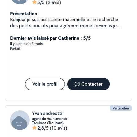
5/5
(2 avis)
Présentation
Bonjour je suis assistante maternelle et je recherche
des petits boulots pour agrémenter mes revenus je
peux faire du repassage du ménage de la livraison de
courses... n'hésitez pas à me contacter
Dernier avis laissé par Catherine : 5/5
Il y a plus de 6 mois
Parfait
Voir le profil
Contacter
Particulier
Yvan andreotti
agent de maintenance
Trouhans (Trouhans)
2,8/5
(10 avis)