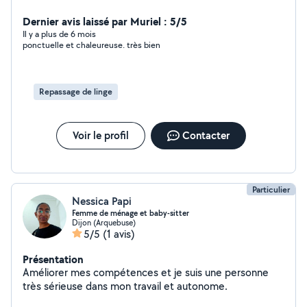
administratif, classement, courses alimentaires ou
autres, transport de personne, préparation de repas,
Dernier avis laissé par Muriel : 5/5
montage petit meuble en kit. Je suis quelqu'un de
Il y a plus de 6 mois
ponctuelle et chaleureuse. très bien
confiance, sérieuse et rigoureuse, donc n'hésitez pas à
me contacter si vous avez besoin de mes services. A
bientôt ! Virginie
Repassage de linge
Voir le profil
Contacter
Particulier
Nessica Papi
Femme de ménage et baby-sitter
Dijon (Arquebuse)
5/5
(1 avis)
Présentation
Améliorer mes compétences et je suis une personne
très sérieuse dans mon travail et autonome.