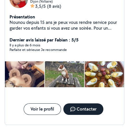
Dijon (Voltaire)
3,5/5
(8 avis)
Présentation
Nounou depuis 15 ans je peux vous rendre service pour
garder vos enfants si vous avez une soirée. Pour un
rendez vous .un urgence de dernière minutes .je peux
également faire votre ménage. Repassage .etc..je
Dernier avis laissé par Fabian : 5/5
cuisine également très bien .couscous tunisien lasagne
Il y a plus de 6 mois
Parfaite et sérieuse Je recommande
etc...alors hesitez pas je suis la .a bientôt
Voir le profil
Contacter