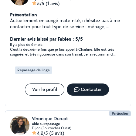
5/5
(1 avis)
Présentation
Actuellement en congé maternité, n'hésitez pas à me
contacter pour tout type de service : ménage,
repassage, courses, garde d'enfants, balade animaux
etc
Dernier avis laissé par Fabien : 5/5
Il y a plus de 6 mois
C’est la deuxième fois que je fais appel à Charline. Elle est très
soignée, et très rigoureuse dans son travail. Je la recommande
fortement !
Repassage de linge
Voir le profil
Contacter
Particulier
Véronique Durupt
Aide au repassage
Dijon (Bourroches Ouest)
4,2/5
(5 avis)