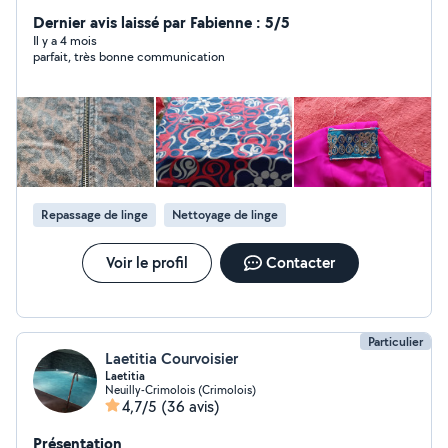
11 euros Resserrer vêtements 8 euros et bien d autre
chose n hésiter pas
Dernier avis laissé par Fabienne : 5/5
Il y a 4 mois
parfait, très bonne communication
Repassage de linge
Nettoyage de linge
Voir le profil
Contacter
Particulier
Laetitia Courvoisier
Laetitia
Neuilly-Crimolois (Crimolois)
4,7/5
(36 avis)
Présentation