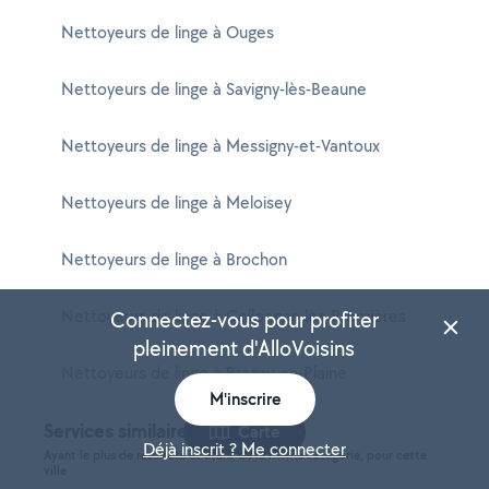
Nettoyeurs de linge à Ouges
Nettoyeurs de linge à Savigny-lès-Beaune
Nettoyeurs de linge à Messigny-et-Vantoux
Nettoyeurs de linge à Meloisey
Nettoyeurs de linge à Brochon
Nettoyeurs de linge à Collonges-lès-Premières
Connectez-vous pour profiter
pleinement d'AlloVoisins
Nettoyeurs de linge à Brazey-en-Plaine
M'inscrire
Services similaires à Couchey
Carte
Déjà inscrit ? Me connecter
Ayant le plus de résultats et étant de la même catégorie, pour cette
ville