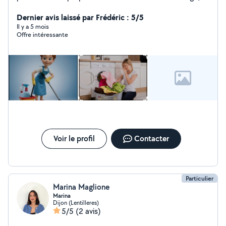
garde d'enfants, courses, je suis disponible tous les
jours. A l'écoute de vos besoins, je saurai vous donner
Dernier avis laissé par Frédéric : 5/5
satisfaction n'hésitez pas à me contacter
Il y a 5 mois
Offre intéressante
Voir le profil
Contacter
Particulier
Marina Maglione
Marina
Dijon (Lentilleres)
5/5
(2 avis)