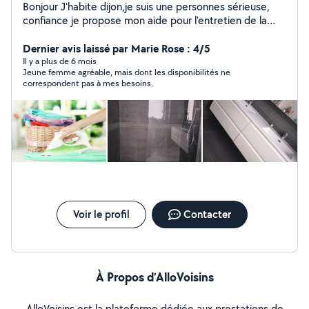
Bonjour J'habite dijon,je suis une personnes sérieuse,
confiance je propose mon aide pour l'entretien de la
maison (ménage .repassage. vitres, courses si besoin ).
Je peut aussi garder vos animaux à vos domicile (balade
Dernier avis laissé par Marie Rose : 4/5
des chiens(petite taille ,nourrire les chats,ou nourrire les
Il y a plus de 6 mois
Jeune femme agréable, mais dont les disponibilités ne
lapins...) Je peut aussi garder vos enfants à votre
correspondent pas à mes besoins.
domicile (j'ai déjà garder des enfants )les
occupés(loisirs, activités,jeux)(j'adore le contacte avec
les enfants) Je suis disponible à tout moment .
N'hésitez pas à me contacter je serais ravis de vous
aider avec plaisir.
Voir le profil
Contacter
À Propos d’AlloVoisins
AlloVoisins est la plateforme dédiée aux prestations de