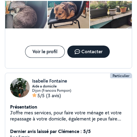
Voir le profil
Contacter
Particulier
Isabelle Fontaine
Aide a domicile
Dijon (Francois Pompon)
5/5
(3 avis)
Présentation
J'offre mes services, pour faire votre ménage et votre
repassage à votre domicile, également je peux faire
l'entretien des Airbnb, j'ai déjà effectué plusieurs
prestations, je suis véhiculée, sérieuse ponctuel et
Dernier avis laissé par Clémence : 5/5
Il y a 5 mois