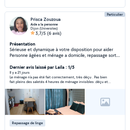
Particulier
Prisca Zouzoua
Aide a la personne
Dijon (Universites)
3,7/5
(6 avis)
Présentation
Sérieuse et dynamique à votre disposition pour aider
Personne âgées et ménage a domicile, repassage sortir
d école
Dernier avis laissé par Laila : 1/5
Il y a 21 jours
Le ménage n’a pas été fait correctement, très déçu . Pas bien
fait pleins des saletés 4 heures de ménage invisibles .déçu et
en plus de ça , madame se permets ces propos.
Repassage de linge