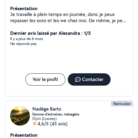
Présentation
Je travaille à plein temps en journée, donc je peux
repasser les soirs et les we chez moi. De même, je peux
aller câliner et nourrir vos animaux pendant votre
absence. Tarif repassage : 13/h. Aucun supplément.
Dernier avis laissé par Alexandra : 1/5
Il y a plus de 6 mois
Ne réponds pas
Voir le profil
Contacter
Particulier
Nadège Barto
Femme d'entretien, ménagère
Dijon (Lyautey)
4,6/5
(43 avis)
Présentation