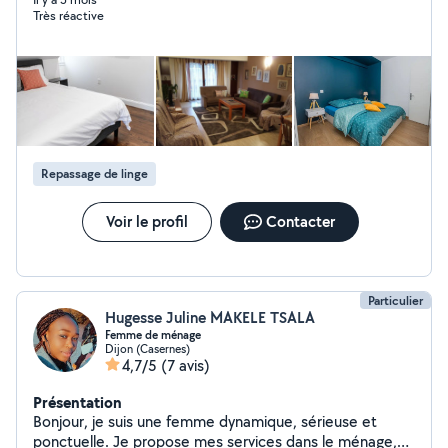
dynamique, je suis à votre service., je peux également
Très réactive
venir m'occuper de vos animaux lors de votre weekend,
pendant vos vacances, et nourrir vos petits loulous.
Repassage de linge
Voir le profil
Contacter
Particulier
Hugesse Juline MAKELE TSALA
Femme de ménage
Dijon (Casernes)
4,7/5
(7 avis)
Présentation
Bonjour, je suis une femme dynamique, sérieuse et
ponctuelle. Je propose mes services dans le ménage,