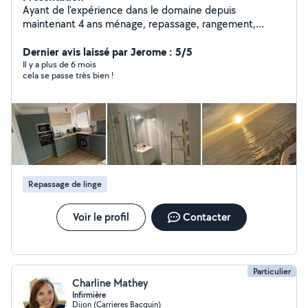
Ayant de l'expérience dans le domaine depuis
maintenant 4 ans ménage, repassage, rangement,
courses, repas, vitres ect . Je suis une personne
sérieuse et professionnelle, dynamique et organiser.
Dernier avis laissé par Jerome : 5/5
Travail soigner. Je fait également du repassage à mon
Il y a plus de 6 mois
cela se passe très bien !
domicile . Je m'adapte à votre demande. N'hésiter pas
à me contacter pour connaître mes disponibilités
restante. À très bientôt.
Repassage de linge
Voir le profil
Contacter
Particulier
Charline Mathey
Infirmière
Dijon (Carrieres Bacquin)