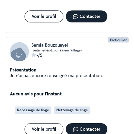
faire gagner du temps et de vous offrir un intérieur
propre et agréable. Disponible rapidement, horaires
flexibles. N'hésitez pas à me contacter pour toute
Voir le profil
Contacter
question ou demande particulière. À bientôt !
Particulier
Samia Bouzouayel
Fontaine-lès-Dijon (Vieux Village)
-/5
Présentation
Je n'ai pas encore renseigné ma présentation.
Aucun avis pour l'instant
Repassage de linge
Nettoyage de linge
Voir le profil
Contacter