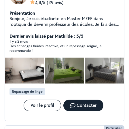
4,8/5
(29 avis)
Présentation
Bonjour, Je suis étudiante en Master MEEF dans
l'optique de devenir professeur des écoles. Je fais des
heures de ménage afin de financer mes études. Je fais
des heures de ménage tous les weekend. De nature
Dernier avis laissé par Mathilde : 5/5
maniaque, je fais en sorte de toujours satisfaire le client.
Il y a 2 mois
Des échanges fluides, réactive, et un repassage soigné, je
recommande !
Repassage de linge
Voir le profil
Contacter
Particulier