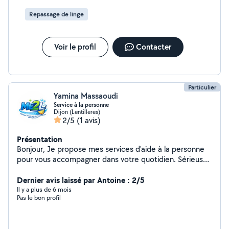
Repassage de linge
Voir le profil
Contacter
Particulier
Yamina Massaoudi
Service à la personne
Dijon (Lentilleres)
2/5
(1 avis)
Présentation
Bonjour, Je propose mes services d'aide à la personne
pour vous accompagner dans votre quotidien. Sérieuse,
ponctuelle et soigneuse, je m'adapte à vos besoins avec
discrétion et efficacité. Prestations proposées :
Dernier avis laissé par Antoine : 2/5
Ménage et entretien du logement Repassage Aide au
Il y a plus de 6 mois
Pas le bon profil
rangement Courses et petites aides du quotidien Aide
ponctuelle ou régulière Je travaille avec rigueur et
respect de votre domicile. Mon objectif est de vous