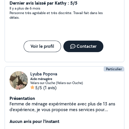
Dernier avis laissé par Kathy : 5/5
Il y a plus de 6 mois
Personne très agréable et très discrète. Travail fait dans les
délais.
Voir le profil
Contacter
Particulier
Lyuba Popova
Aide ménagère
Velars-sur-Ouche (Velars-sur-Ouche)
5/5
(1 avis)
Présentation
Femme de ménage expérimentée avec plus de 13 ans
d'expérience, je vous propose mes services pour
l'entretien de votre domicile : ménage et repassage.
Sérieuse, discrète et ponctuelle, je travaille avec soin et
Aucun avis pour l'instant
efficacité.