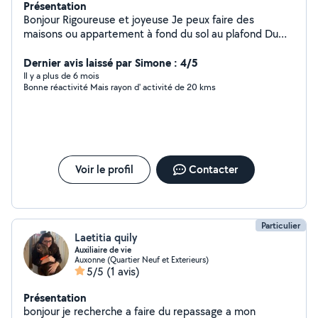
Présentation
Bonjour Rigoureuse et joyeuse Je peux faire des
maisons ou appartement à fond du sol au plafond Du
repassage , j'ai une centrale vapeur j'emmène et ramène
Je fais aussi des extra service plonge pour mariage
Dernier avis laissé par Simone : 4/5
baptême anniversaire et possibilité d'être 2 À bientôt
Il y a plus de 6 mois
Bonne réactivité Mais rayon d' activité de 20 kms
Voir le profil
Contacter
Particulier
Laetitia quily
Auxiliaire de vie
Auxonne (Quartier Neuf et Exterieurs)
5/5
(1 avis)
Présentation
bonjour je recherche a faire du repassage a mon