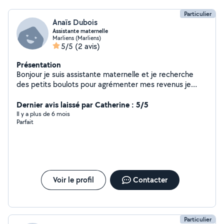
Particulier
Anaïs Dubois
Assistante maternelle
Marliens (Marliens)
5/5
(2 avis)
Présentation
Bonjour je suis assistante maternelle et je recherche
des petits boulots pour agrémenter mes revenus je
peux faire du repassage du ménage de la livraison de
courses... n'hésitez pas à me contacter
Dernier avis laissé par Catherine : 5/5
Il y a plus de 6 mois
Parfait
Voir le profil
Contacter
Particulier