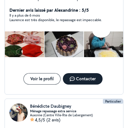
suivantes : secrétariat/assistance administrative, garde
d'enfant, repassage, couture, organisation de votre
Dernier avis laissé par Alexandrine : 5/5
intérieur, visite de vos animaux pendant votre absence).
Il y a plus de 6 mois
Laurence est très disponible, le repassage est impeccable.
Je tiens à préciser que je ne fais pas d'entretien.
Voir le profil
Contacter
Particulier
Bénédicte Daubigney
Ménage repassage extra service
Auxonne (Centre Ville-Rte de Labergement)
4,5/5
(2 avis)