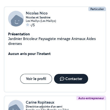
Particulier
Nicolas Nico
Nicolas et Sandrine
Les Maillys (Les Maillys)
-/5
Présentation
Jardinier Bricoleur Paysagiste ménage Animaux Aides
diverses
Aucun avis pour l'instant
Voir le profil
Contacter
Auto-entrepreneur
Carine Ropiteaux
Directrice adjointe d'un servi
Remilly-sur-Tille (Remilly-sur-Tille)