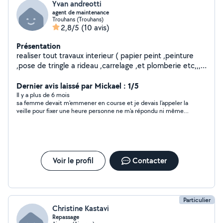
Yvan andreotti
agent de maintenance
Trouhans (Trouhans)
2,8/5
(10 avis)
Présentation
realiser tout travaux interieur ( papier peint ,peinture
,pose de tringle a rideau ,carrelage ,et plomberie etc,,,,
) et travaux exterieur etant ouvrier paysagiste
Dernier avis laissé par Mickael : 1/5
Il y a plus de 6 mois
sa femme devait m'emmener en course et je devais l'appeler la
veille pour fixer une heure personne ne m'a répondu ni même
rappeler personne pas sérieuse
Voir le profil
Contacter
Particulier
Christine Kastavi
Repassage