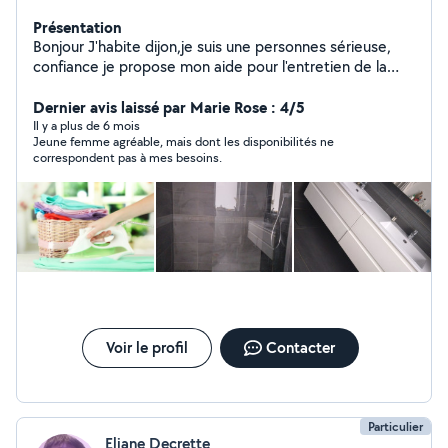
Présentation
Bonjour J'habite dijon,je suis une personnes sérieuse,
confiance je propose mon aide pour l'entretien de la
maison (ménage .repassage. vitres, courses si besoin ).
Je peut aussi garder vos animaux à vos domicile (balade
Dernier avis laissé par Marie Rose : 4/5
des chiens(petite taille ,nourrire les chats,ou nourrire les
Il y a plus de 6 mois
Jeune femme agréable, mais dont les disponibilités ne
lapins...) Je peut aussi garder vos enfants à votre
correspondent pas à mes besoins.
domicile (j'ai déjà garder des enfants )les
occupés(loisirs, activités,jeux)(j'adore le contacte avec
les enfants) Je suis disponible à tout moment .
N'hésitez pas à me contacter je serais ravis de vous
aider avec plaisir.
Voir le profil
Contacter
Particulier
Eliane Decrette