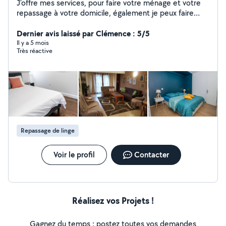
J'offre mes services, pour faire votre ménage et votre
repassage à votre domicile, également je peux faire
l'entretien des Airbnb, j'ai déjà effectué plusieurs
prestations, je suis véhiculée, sérieuse ponctuel et
Dernier avis laissé par Clémence : 5/5
dynamique, je suis à votre service., je peux également
Il y a 5 mois
Très réactive
venir m'occuper de vos animaux lors de votre weekend,
pendant vos vacances, et nourrir vos petits loulous.
Repassage de linge
Voir le profil
Contacter
Réalisez vos Projets !
Gagnez du temps : postez toutes vos demandes