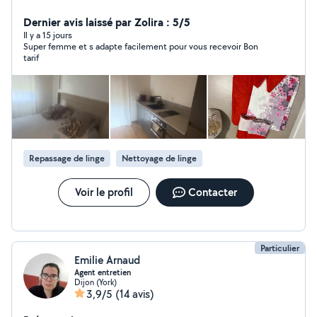
de me contacter si besoin
Dernier avis laissé par Zolira : 5/5
Il y a 15 jours
Super femme et s adapte facilement pour vous recevoir Bon
tarif
Repassage de linge
Nettoyage de linge
Voir le profil
Contacter
Particulier
Emilie Arnaud
Agent entretien
Dijon (York)
3,9/5
(14 avis)