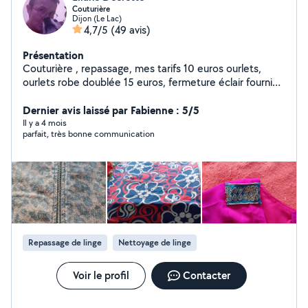
Couturière
Dijon (Le Lac)
4,7/5
(49 avis)
Présentation
Couturière , repassage, mes tarifs 10 euros ourlets,
ourlets robe doublée 15 euros, fermeture éclair fournie
11 euros Resserrer vêtements 8 euros et bien d autre
chose n hésiter pas
Dernier avis laissé par Fabienne : 5/5
Il y a 4 mois
parfait, très bonne communication
Repassage de linge
Nettoyage de linge
Voir le profil
Contacter