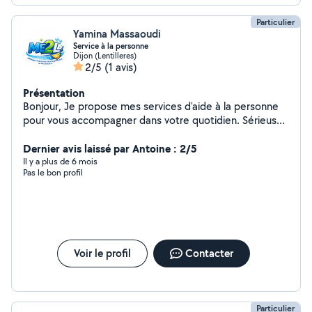
Particulier
Yamina Massaoudi
Service à la personne
Dijon (Lentilleres)
2/5
(1 avis)
Présentation
Bonjour, Je propose mes services d'aide à la personne
pour vous accompagner dans votre quotidien. Sérieuse,
ponctuelle et soigneuse, je m'adapte à vos besoins avec
discrétion et efficacité. Prestations proposées :
Dernier avis laissé par Antoine : 2/5
Ménage et entretien du logement Repassage Aide au
Il y a plus de 6 mois
Pas le bon profil
rangement Courses et petites aides du quotidien Aide
ponctuelle ou régulière Je travaille avec rigueur et
respect de votre domicile. Mon objectif est de vous
faire gagner du temps et de vous offrir un intérieur
propre et agréable. Disponible rapidement, horaires
flexibles. N'hésitez pas à me contacter pour toute
Voir le profil
Contacter
question ou demande particulière. À bientôt !
Particulier