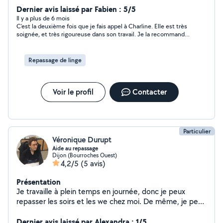
etc
Dernier avis laissé par Fabien : 5/5
Il y a plus de 6 mois
C’est la deuxième fois que je fais appel à Charline. Elle est très
soignée, et très rigoureuse dans son travail. Je la recommande
fortement !
Repassage de linge
Voir le profil
Contacter
Particulier
Véronique Durupt
Aide au repassage
Dijon (Bourroches Ouest)
4,2/5
(5 avis)
Présentation
Je travaille à plein temps en journée, donc je peux
repasser les soirs et les we chez moi. De même, je peux
aller câliner et nourrir vos animaux pendant votre
absence. Tarif repassage : 13/h. Aucun supplément.
Dernier avis laissé par Alexandra : 1/5