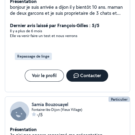
Présentation
bonjour je suis arrivée a dijon il y bientôt 10 ans. maman
de deux garcons et je suis proprietaire de 3 chats et
une chienne . j'adore la compagnie des animaux et des
enfants. j'ai travaillé dans le ménage,garde d animaux.
Dernier avis laissé par François-Gilles : 5/5
Il y a plus de 6 mois
Elle va venir faire un test et nous verrons
Repassage de linge
Voir le profil
Contacter
Particulier
Samia Bouzouayel
Fontaine-lès-Dijon (Vieux Village)
-/5
Présentation