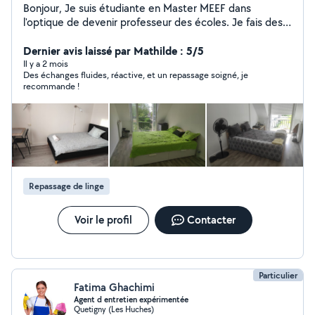
Bonjour, Je suis étudiante en Master MEEF dans
l'optique de devenir professeur des écoles. Je fais des
heures de ménage afin de financer mes études. Je fais
des heures de ménage tous les weekend. De nature
Dernier avis laissé par Mathilde : 5/5
maniaque, je fais en sorte de toujours satisfaire le client.
Il y a 2 mois
Des échanges fluides, réactive, et un repassage soigné, je
recommande !
Repassage de linge
Voir le profil
Contacter
Particulier
Fatima Ghachimi
Agent d entretien expérimentée
Quetigny (Les Huches)