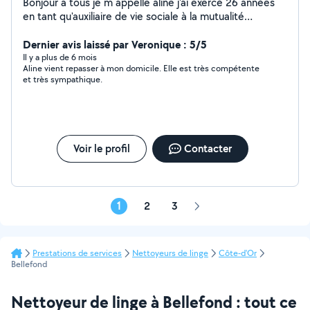
Bonjour a tous je m appelle aline j'ai exercé 26 années
en tant qu'auxiliaire de vie sociale à la mutualité
française. je suis une personne consciencieuse,
méticuleuse, ponctuelle,très à l'écoute de mon prochain
Dernier avis laissé par Veronique : 5/5
on me dit souriante et agréable à vivre.
Il y a plus de 6 mois
Aline vient repasser à mon domicile. Elle est très compétente
et très sympathique.
Voir le profil
Contacter
1
2
3
Page
suivante
Prestations de services
Nettoyeurs de linge
Côte-d'Or
Bellefond
Nettoyeur de linge à Bellefond : tout ce