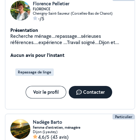
Florence Pelletier
FLORENCE
Chevigny-Saint-Sauveur (Corcelles-Bas de Chanot)
-/5
Présentation
Recherche ménage...repassage...sérieuses
références....expérience ...Travail soigné...Dijon et
environs..Cesus acceptés...merci de me contacter pour
tous renseignements et tarifs prestations..
Aucun avis pour l'instant
Repassage de linge
Voir le profil
Contacter
Particulier
Nadège Barto
Femme d'entretien, ménagère
Dijon (Lyautey)
4,6/5
(43 avis)