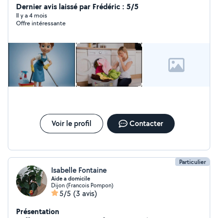
jours. A l'écoute de vos besoins, je saurai vous donner
Dernier avis laissé par Frédéric : 5/5
satisfaction n'hésitez pas à me contacter
Il y a 4 mois
Offre intéressante
Voir le profil
Contacter
Particulier
Isabelle Fontaine
Aide a domicile
Dijon (Francois Pompon)
5/5
(3 avis)
Présentation