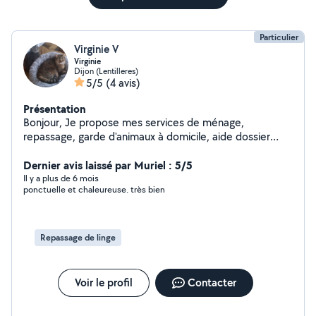
Particulier
Virginie V
Virginie
Dijon (Lentilleres)
5/5
(4 avis)
Présentation
Bonjour, Je propose mes services de ménage,
repassage, garde d'animaux à domicile, aide dossier
administratif, classement, courses alimentaires ou
autres, transport de personne, préparation de repas,
Dernier avis laissé par Muriel : 5/5
montage petit meuble en kit. Je suis quelqu'un de
Il y a plus de 6 mois
ponctuelle et chaleureuse. très bien
confiance, sérieuse et rigoureuse, donc n'hésitez pas à
me contacter si vous avez besoin de mes services. A
bientôt ! Virginie
Repassage de linge
Voir le profil
Contacter