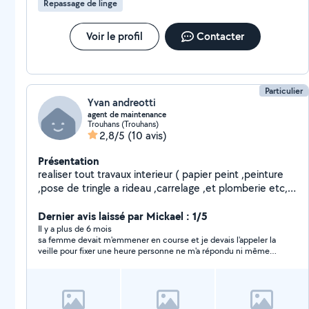
Repassage de linge
Voir le profil
Contacter
Particulier
Yvan andreotti
agent de maintenance
Trouhans (Trouhans)
2,8/5
(10 avis)
Présentation
realiser tout travaux interieur ( papier peint ,peinture
,pose de tringle a rideau ,carrelage ,et plomberie etc,,,,
) et travaux exterieur etant ouvrier paysagiste
Dernier avis laissé par Mickael : 1/5
Il y a plus de 6 mois
sa femme devait m'emmener en course et je devais l'appeler la
veille pour fixer une heure personne ne m'a répondu ni même
rappeler personne pas sérieuse