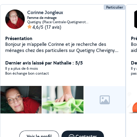
Particulier
Corinne Jongleux
Femme de ménage
Quetigny (Place Centrale-Quetignerots-Pre Bourgeot)
4,6/5
(17 avis)
Présentation
Pr
Bonjour je m'appelle Corinne et je recherche des
Bonjour, Nous re
ménages chez des particuliers sur Quetigny Chevigny
Saint sauveur si cela vous intéresse contacter moi je
vous remercie par avance Cordialement Corinne
Dernier avis laissé par Nathalie : 5/5
Der
Il y a plus de 6 mois
Il 
Bon échange bon contact
pas
Voir le profil
Contacter