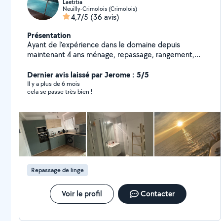
Laetitia
Neuilly-Crimolois (Crimolois)
4,7/5
(36 avis)
Présentation
Ayant de l'expérience dans le domaine depuis
maintenant 4 ans ménage, repassage, rangement,
courses, repas, vitres ect . Je suis une personne
sérieuse et professionnelle, dynamique et organiser.
Dernier avis laissé par Jerome : 5/5
Travail soigner. Je fait également du repassage à mon
Il y a plus de 6 mois
cela se passe très bien !
domicile . Je m'adapte à votre demande. N'hésiter pas
à me contacter pour connaître mes disponibilités
restante. À très bientôt.
Repassage de linge
Voir le profil
Contacter