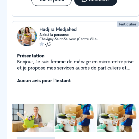
Particulier
Hadjira Medjahed
Aide à la personne
Chevigny-Saint-Sauveur (Centre Ville-Clos St-Sauveur)
-/5
Présentation
Bonjour, Je suis femme de ménage en micro-entreprise
et je propose mes services auprès de particuliers et
professionnels. Pour les particuliers : * ménage régulier
ou ponctuel * nettoyage complet (cuisine, salle de
Aucun avis pour l'instant
bain, sols) * repassage et rangement Pour les
professionnels : * nettoyage de bureaux * entretien de
commerces et locaux * nettoyage de cabinets
(médical, esthétique) * entretien des parties
communes * remise en état (fin de chantier ou après
travaux) Sérieuse, ponctuelle et discrète, je réalise un
travail soigné et adapté à vos besoins. Disponible sur
Dijon et alentours intervention rapide possible. Devis
gratuit N'hésitez pas à me contacter Cordialement