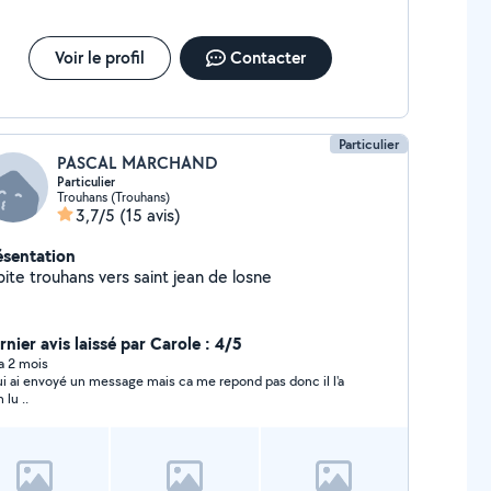
Voir le profil
Contacter
Particulier
PASCAL MARCHAND
Particulier
Trouhans (Trouhans)
3,7/5
(15 avis)
ésentation
ite trouhans vers saint jean de losne
nier avis laissé par Carole : 4/5
 a 2 mois
lui ai envoyé un message mais ca me repond pas donc il l'a
 lu ..