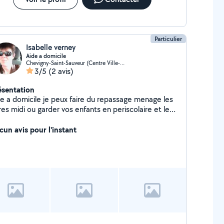
Particulier
Isabelle verney
Aide a domicile
Chevigny-Saint-Sauveur (Centre Ville-Clos St-Sauveur)
3/5
(2 avis)
ésentation
de a domicile je peux faire du repassage menage les
garder vos enfants en periscolaire et les
rcredis Serieuse.,assidue,discrete,et tres
fessionnelle.
cun avis pour l'instant