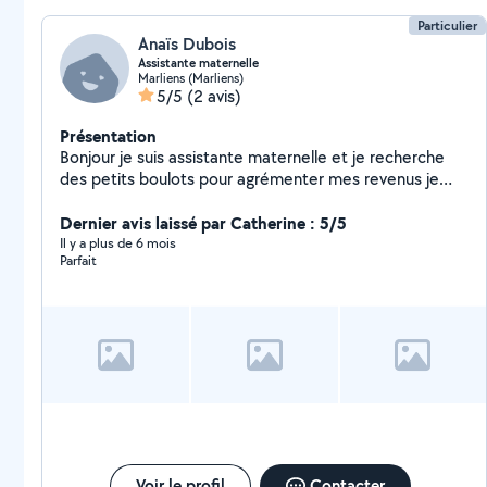
Particulier
Anaïs Dubois
Assistante maternelle
Marliens (Marliens)
5/5
(2 avis)
Présentation
Bonjour je suis assistante maternelle et je recherche
des petits boulots pour agrémenter mes revenus je
peux faire du repassage du ménage de la livraison de
courses... n'hésitez pas à me contacter
Dernier avis laissé par Catherine : 5/5
Il y a plus de 6 mois
Parfait
Voir le profil
Contacter