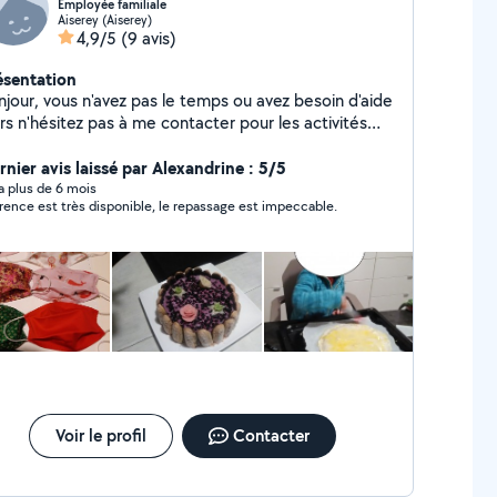
Employée familiale
Aiserey (Aiserey)
4,9/5
(9 avis)
ésentation
njour, vous n'avez pas le temps ou avez besoin d'aide
rs n'hésitez pas à me contacter pour les activités
vantes : secrétariat/assistance administrative, garde
enfant, repassage, couture, organisation de votre
rnier avis laissé par Alexandrine : 5/5
érieur, visite de vos animaux pendant votre
y a plus de 6 mois
rence est très disponible, le repassage est impeccable.
ence). Je tiens à préciser que je ne fais pas
ntretien.
Voir le profil
Contacter