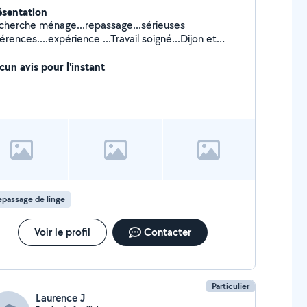
ésentation
cherche ménage...repassage...sérieuses
érences....expérience ...Travail soigné...Dijon et
virons..Cesus acceptés...merci de me contacter
ur tous renseignements et tarifs prestations..
cun avis pour l'instant
passage de linge
Voir le profil
Contacter
Particulier
Laurence J