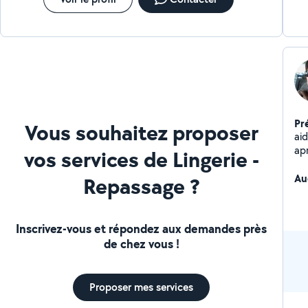
Pr
Vous souhaitez proposer
ai
apres midi ou 
vos services de Lingerie -
me
pro
Au
Repassage ?
Inscrivez-vous et répondez aux demandes près
de chez vous !
Proposer mes services