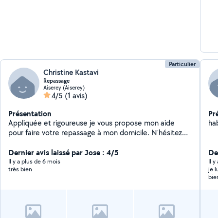
Particulier
Christine Kastavi
Repassage
Aiserey (Aiserey)
4/5
(1 avis)
Présentation
Pr
Appliquée et rigoureuse je vous propose mon aide
hab
pour faire votre repassage à mon domicile. N'hésitez
pas à me contacter
Dernier avis laissé par Jose : 4/5
Der
Il y a plus de 6 mois
Il y
très bien
je 
bien