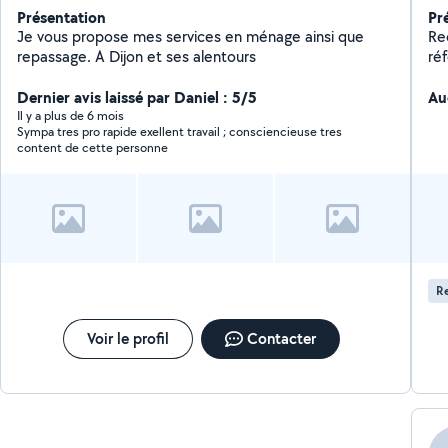
Présentation
Pr
Je vous propose mes services en ménage ainsi que
Re
repassage. A Dijon et ses alentours
réf
en
Dernier avis laissé par Daniel : 5/5
po
Au
Il y a plus de 6 mois
Sympa tres pro rapide exellent travail ; consciencieuse tres
content de cette personne
Re
Voir le profil
Contacter