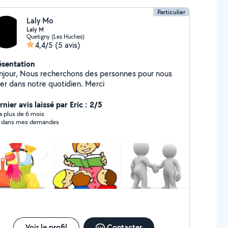
Particulier
Laly Mo
Laly M
Quetigny (Les Huches)
4,4/5
(5 avis)
ésentation
cherchons des personnes pour nous
aider dans notre quotidien. Merci
nier avis laissé par Eric : 2/5
y a plus de 6 mois
 dans mes demandes
Voir le profil
Contacter