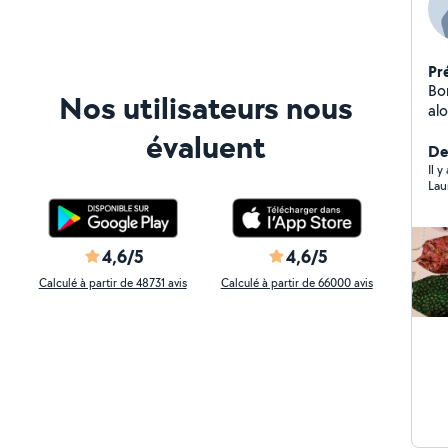
Pr
Bo
Nos utilisateurs nous
alo
sui
évaluent
d'
De
int
Il 
Lau
abs
d'e
4,6/5
4,6/5
Calculé à partir de 48731 avis
Calculé à partir de 66000 avis