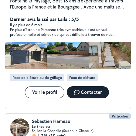
Fontaine & Paysage, c'est 18 ans d'expérience à travers
l'Europe la France et la Bourgogne . Avec une maîtrise
de projets variés : Du toit terrasse à l'arrosage
automatique, en passant par l'éclairage de jardin, les
Dernier avis laissé par Laila : 5/5
clôtures et portails, le pavage, le dallage, le
Il y a plus de 6 mois
En plus d’être une Personne très sympathique c’est un vrai
terrassement, les soutènements et les plantations et la
professionnelle et sérieux ce qui est difficile à trouver de nos
decoration de vos extérieurs. Ce qui m'épanouit le plus,
jours Je le recommande vivement
c'est la conception d'aménagements sur mesure. Je
réalise aussi des constructions bois comme des
pergolas, carports, et j'aménage vos espaces piscine. Je
propose la vente et l'installation de bains norvégiens,
braseros, et tout ce qui rend votre jardin unique.
Fontaine & Paysage, c'est votre partenaire passionné
Pose de clôture ou de grillage
Pose de clôture
pour sculpter vos extérieurs
Voir le profil
Contacter
Particulier
Sebastien Hameau
Le Bricoleur
Saulon-la-Chapelle (Saulon-la-Chapelle)
4,7/5
(13 avis)