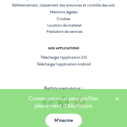
Référencement, classement des annonces et contrôle des avis
Mentions légales
Cookies
Location de matériel
Prestation de services
NOS APPLICATIONS
Télécharger l’application iOS
Télécharger l’application Android
Retrouvez-nous :
Connectez-vous pour profiter
pleinement d'AlloVoisins
M'inscrire
Version 25.5.3
Carte