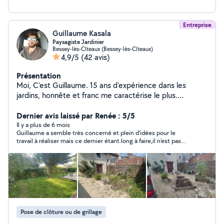
Entreprise
Guillaume Kasala
Paysagiste Jardinier
Bessey-lès-Cîteaux (Bessey-lès-Cîteaux)
4,9/5
(42 avis)
Présentation
Moi, C'est Guillaume. 15 ans d'expérience dans les
jardins, honnête et franc me caractérise le plus.
Toujours dans la recherche de s'améliorer, je souhaite
proposer mes services dans les espaces verts, mais
Dernier avis laissé par Renée : 5/5
surtout le soin des végétaux. Je propose souvent des
Il y a plus de 6 mois
Guillaume a semble très concerné et plein d’idées pour le
alternatives pour égayer les jardins, éviter trop le
travail à réaliser mais ce dernier étant long à faire,il n’est pas
minéral et des solutions pour créer un jardin suffisant à
encore achevé ! Aujourd'hui,le travail sur le portillon est
lui même. Homme a tout faire, Bricoleur et débrouillard
terminé et le résultat est remarquable !!! Je recommande
dans l'âme, je suis très habile de mes mains et j'aime
vivement Guillaume,d’autant plus qu’il est très sympathique !
innover. Rendons les jardins plus colorés, plus natures,
et beaucoup plus libres. La maçonnerie paysagère est
aussi dans mes cordes, la création de bordures en fer et
de jardinière en bois sont aussi mes atouts. Hésiter pas
Pose de clôture ou de grillage
à me contacter, appelons nous et voyons comment