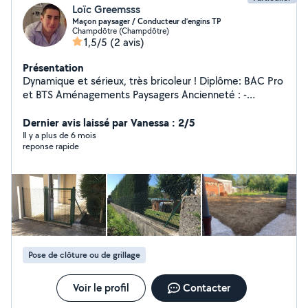
Loïc Greemsss
Maçon paysager / Conducteur d’engins TP
Champdôtre (Champdôtre)
1,5/5
(2 avis)
Présentation
Dynamique et sérieux, très bricoleur ! Diplôme: BAC Pro
et BTS Aménagements Paysagers Ancienneté : -
espaces verts et maçonnerie paysagère: 7 ans ( taille,
tonte, plantation, clôture, pavage, dallage, maçonnerie )
Dernier avis laissé par Vanessa : 2/5
- Terrassement, assainissement: 3 ans
Il y a plus de 6 mois
reponse rapide
Pose de clôture ou de grillage
Voir le profil
Contacter