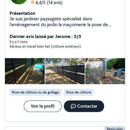
4,4/5
(14 avis)
Présentation
Je suis jardinier paysagiste spécialisé dans
l'aménagement du jardin la maçonnerie la pose de
clôture je suis aussi spécialisé dans la taille des haie et
arbustes et autres spécialisé dans l'élagage d'arbre et
Dernier avis laissé par Jerome : 5/5
aussi dans la taille des arbres fruitiers je fais ce métier
Il y a 1 mois
Sérieux et travail bien fait (clôture extérieur)
de puis plus de 5 ans travail sérieux et soigné
Pose de clôture ou de grillage
Pose de clôture
Voir le profil
Contacter
Particulier