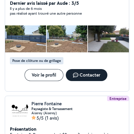
d'aménagement de jardin et je fais aussi de la
Dernier avis laissé par Aude : 3/5
maçonnerie pose de clôture je fais ce métier depuis
Il y a plus de 6 mois
pas réalisé ayant trouvé une autre personne
plus de 15 ans travail sérieux et soigné
Pose de clôture ou de grillage
Voir le profil
Contacter
Entreprise
Pierre Fontaine
Paysagiste & Terrassement
Aiserey (Aiserey)
5/5
(1 avis)
Présentation