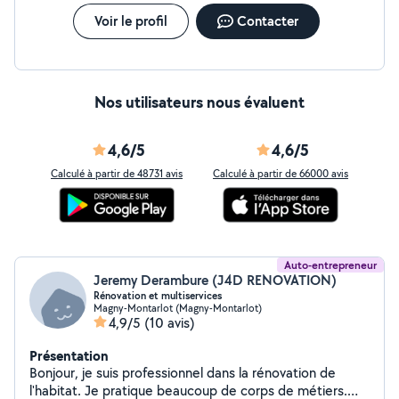
améliorer, créer, rêver de votre jardin ensemble. À
bientôt.
Voir le profil
Contacter
Nos utilisateurs nous évaluent
4,6/5
4,6/5
Calculé à partir de 48731 avis
Calculé à partir de 66000 avis
Auto-entrepreneur
Jeremy Derambure (J4D RENOVATION)
Rénovation et multiservices
Magny-Montarlot (Magny-Montarlot)
4,9/5
(10 avis)
Présentation
Bonjour, je suis professionnel dans la rénovation de
l'habitat. Je pratique beaucoup de corps de métiers.