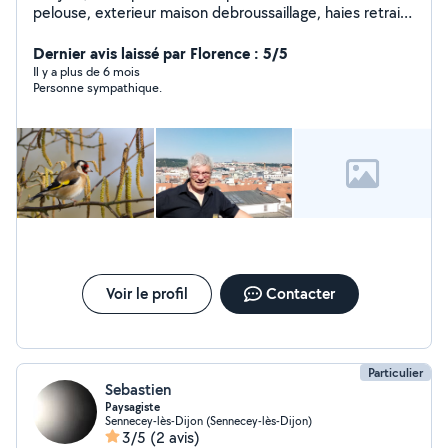
pelouse, exterieur maison debroussaillage, haies retraité
passions jardinage au naturel pour l'entretien de votre
jardin, de votre verger. Je possède tout le matériel
Dernier avis laissé par Florence : 5/5
nécessaire, remorque pour évacuer les déchets verts.
Il y a plus de 6 mois
Personne sympathique.
vidange, petite mécanique, entretient veh
Voir le profil
Contacter
Particulier
Sebastien
Paysagiste
Sennecey-lès-Dijon (Sennecey-lès-Dijon)
3/5
(2 avis)