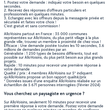
1. Postez votre demande : indiquez votre besoin en quelques
secondes.
2. Recevez des réponses d’offreurs particuliers et
professionnels en quelques minutes.
3. Echangez avec les offreurs depuis la messagerie privée et
sécurisée et faites votre choix !
C’est gratuit et sans commission !
AlloVoisins partout en France : 35 000 communes
représentées sur AlloVoisins, du plus petit village à la plus
grande ville, trouvez un membre à proximité de chez vous !
Efficace : Une demande postée toutes les 10 secondes, 3.6
millions de demandes postées par an
Généraliste : 1 250 types de besoins différents, tout est
possible sur AlloVoisins, du plus petit besoin aux plus grands
projets.
Rapide : 10 minutes pour recevoir une première réponse à
votre demande
Qualité / prix : 4 membres AlloVoisins sur 5* indiquent
qu’AlloVoisins propose un bon rapport qualité/prix
* Données issues d’une enquête AlloVoisins réalisée sur un
échantillon de 5 671 personnes interrogées (Février 2024)
Vous cherchez un paysagiste en urgence ?
Sur AlloVoisins, seulement 10 minutes pour recevoir une
première réponse à votre demande. Postez votre demande
et trouvez en quelques minutes un membre de confiance,