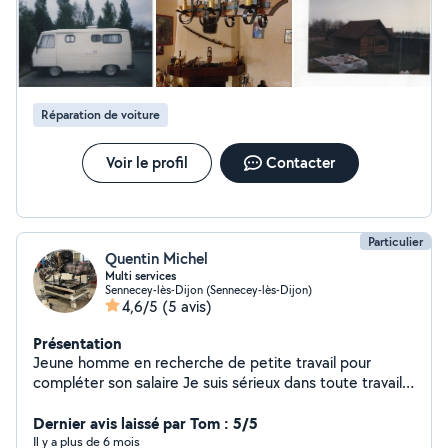
amateur, monteur film 8mm, cassette VHS, maitrise de
Powerpoint, Vidéopad, Movie Maker, écrivain, etc....
Réparation de voiture
Voir le profil
Contacter
Particulier
Quentin Michel
Multi services
Sennecey-lès-Dijon (Sennecey-lès-Dijon)
4,6/5
(5 avis)
Présentation
Jeune homme en recherche de petite travail pour
compléter son salaire Je suis sérieux dans toute travail
que je fait Mes compétence sont dans la mécanique
automobile et réparation toute type de moteur (
Dernier avis laissé par Tom : 5/5
débroussailleuse,motoculteur,tronceneuse,quad ect ect
Il y a plus de 6 mois