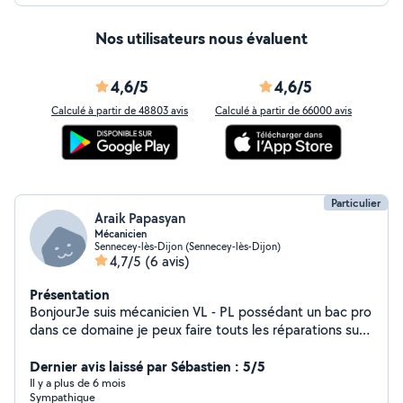
Nos utilisateurs nous évaluent
4,6/5
4,6/5
Calculé à partir de 48803 avis
Calculé à partir de 66000 avis
Particulier
Araik Papasyan
Mécanicien
Sennecey-lès-Dijon (Sennecey-lès-Dijon)
4,7/5
(6 avis)
Présentation
BonjourJe suis mécanicien VL - PL possédant un bac pro
dans ce domaine je peux faire touts les réparations sur
un véhicule, et d'autre petit travaux comme de la
peinture dans la maison, réparation de portable ( écran
Dernier avis laissé par Sébastien : 5/5
haut parleur antenne wifi) ....
Il y a plus de 6 mois
Sympathique