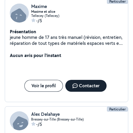
Particulier
Maxime
Maxime et alice
Tellecey (Tellecey)
-/5
Présentation
jeune homme de 17 ans très manuel (révision, entretien,
réparation de tout types de matériels espaces verts et
2 roues, jardinage). jeune fille de 16 ans (baby sitting,
dog sitting, ménage, aide au devoir).
Aucun avis pour l'instant
Voir le profil
Contacter
Particulier
Alex Delahaye
Bressey-sur-Tille (Bressey-sur-Tille)
-/5