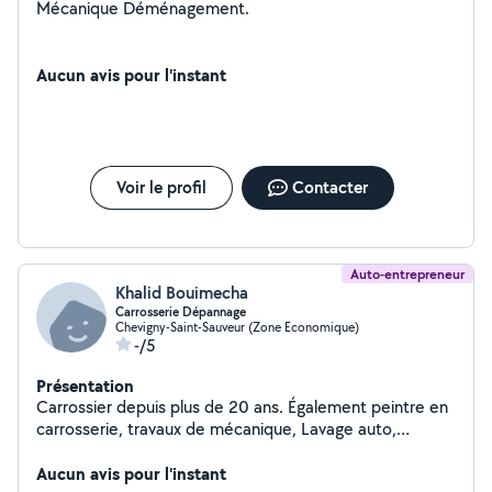
Mécanique Déménagement.
Aucun avis pour l'instant
Voir le profil
Contacter
Auto-entrepreneur
Khalid Bouimecha
Carrosserie Dépannage
Chevigny-Saint-Sauveur (Zone Economique)
-/5
Présentation
Carrossier depuis plus de 20 ans. Également peintre en
carrosserie, travaux de mécanique, Lavage auto,
covering, valise diagnostic recherche de panne,
Remorquage.. N'hésiter pas dispo du lundi au samedi
Aucun avis pour l'instant