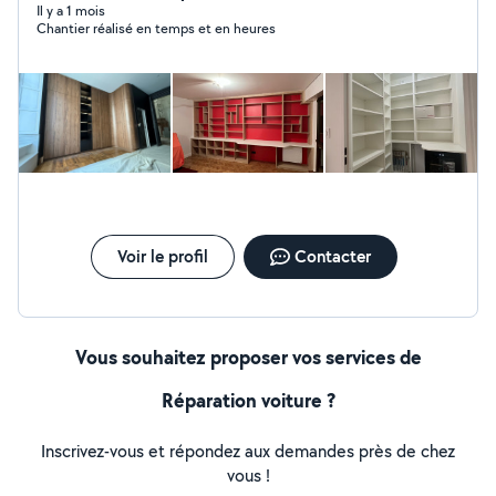
de prestations de menuiserie : - Menuiserie int/ext -
Il y a 1 mois
Chantier réalisé en temps et en heures
Parquet quelconque - Agencement sur mesure - Pose
de cuisine/dressing/bibliothèque
Voir le profil
Contacter
Vous souhaitez proposer vos services de
Réparation voiture ?
Inscrivez-vous et répondez aux demandes près de chez
vous !