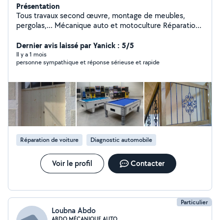
Présentation
Tous travaux second œuvre, montage de meubles,
pergolas,... Mécanique auto et motoculture Réparations
électroménagers (lave vaisselle, fours, sèche linge, lave
linge)
Dernier avis laissé par Yanick : 5/5
Il y a 1 mois
personne sympathique et réponse sérieuse et rapide
Réparation de voiture
Diagnostic automobile
Voir le profil
Contacter
Particulier
Loubna Abdo
ABDO MÉCANIQUE AUTO