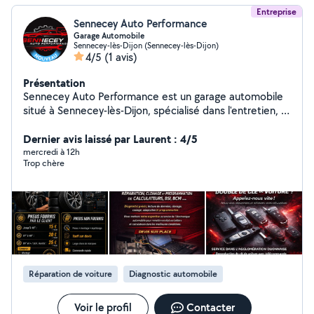
Entreprise
Sennecey Auto Performance
Garage Automobile
Sennecey-lès-Dijon (Sennecey-lès-Dijon)
4/5
(1 avis)
Présentation
Sennecey Auto Performance est un garage automobile
situé à Sennecey-lès-Dijon, spécialisé dans l'entretien, le
diagnostic électronique et l'optimisation des
performances des véhicules. Notre équipe met son
Dernier avis laissé par Laurent : 4/5
expertise à votre service pour vous proposer des
mercredi à 12h
Trop chère
prestations fiables, rapides et de qualité, allant de la
mécanique générale à la reprogrammation moteur et
éthanol E85. Notre priorité est de garantir la
satisfaction de nos clients grâce à un travail soigné, des
conseils personnalisés et une transparence totale.
Réparation de voiture
Diagnostic automobile
Voir le profil
Contacter