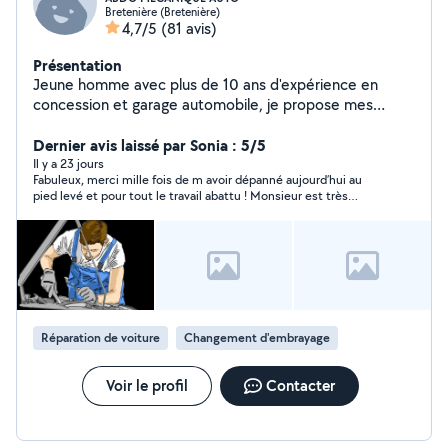
Bretenière (Bretenière)
4,7/5
(81 avis)
Présentation
Jeune homme avec plus de 10 ans d'expérience en
concession et garage automobile, je propose mes
services pour l'entretien et la réparation de votre
véhicule. Travail soigné et à prix intéressant
Dernier avis laissé par Sonia : 5/5
Il y a 23 jours
Fabuleux, merci mille fois de m avoir dépanné aujourd’hui au
pied levé et pour tout le travail abattu ! Monsieur est très
professionnel consciencieux réactif et très gentil. Je
recommande vivement !!!
Réparation de voiture
Changement d'embrayage
Voir le profil
Contacter