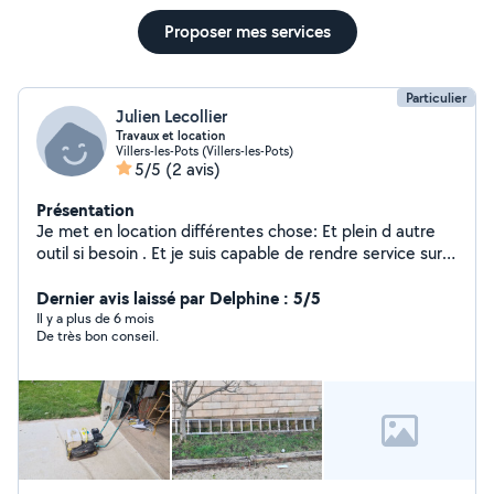
Proposer mes services
Particulier
Julien Lecollier
Travaux et location
Villers-les-Pots (Villers-les-Pots)
5/5
(2 avis)
Présentation
Je met en location différentes chose: Et plein d autre
outil si besoin . Et je suis capable de rendre service sur
beaucoup de chose entretien voiture petite mécanique
. Je touche un peut à tout suffi juste de demander
Dernier avis laissé par Delphine : 5/5
hésiter pas .
Il y a plus de 6 mois
De très bon conseil.