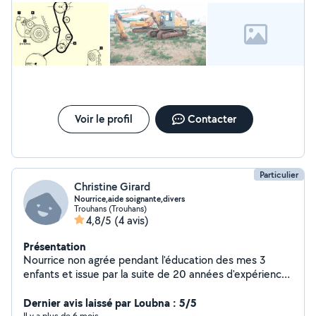
Voir le profil
Contacter
Particulier
Christine Girard
Nourrice,aide soignante,divers
Trouhans (Trouhans)
4,8/5
(4 avis)
Présentation
Nourrice non agrée pendant l'éducation des mes 3
enfants et issue par la suite de 20 années d'expériences
dans le domaine d'un EPHAD religieux "La providence" à
Dijon, je suis à ce jour en retraite et peu subvenir , aider,
Dernier avis laissé par Loubna : 5/5
Il y a plus de 6 mois