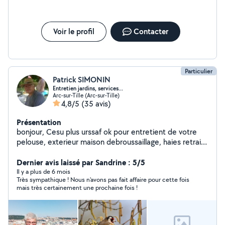
Voir le profil
Contacter
Particulier
Patrick SIMONIN
Entretien jardins, services...
Arc-sur-Tille (Arc-sur-Tille)
4,8/5
(35 avis)
Présentation
bonjour, Cesu plus urssaf ok pour entretient de votre
pelouse, exterieur maison debroussaillage, haies retraité
passions jardinage au naturel pour l'entretien de votre
jardin, de votre verger. Je possède tout le matériel
Dernier avis laissé par Sandrine : 5/5
nécessaire, remorque pour évacuer les déchets verts.
Il y a plus de 6 mois
Très sympathique ! Nous n'avons pas fait affaire pour cette fois
vidange, petite mécanique, entretient veh
mais très certainement une prochaine fois !