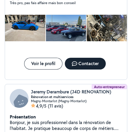
Très pro, pas fais affaire mais bon conseil
) Compétence aussi dans des petits travails : tondre et
débroussailler la pelouse , aide pour des personnes et
travail de maison
Voir le profil
Contacter
Auto-entrepreneur
Jeremy Derambure (J4D RENOVATION)
Rénovation et multiservices
Magny-Montarlot (Magny-Montarlot)
4,9/5
(11 avis)
Présentation
Bonjour, je suis professionnel dans la rénovation de
l'habitat. Je pratique beaucoup de corps de métiers.