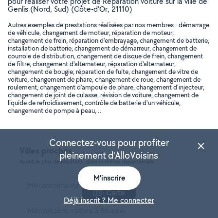
pour réaliser votre projet de Réparation voiture sur la ville de
Genlis (Nord, Sud) (Côte-d'Or, 21110)
Autres exemples de prestations réalisées par nos membres : démarrage
de véhicule, changement de moteur, réparation de moteur,
changement de frein, réparation d'embrayage, changement de batterie,
installation de batterie, changement de démarreur, changement de
courroie de distribution, changement de disque de frein, changement
de filtre, changement d'alternateur, réparation d'alternateur,
changement de bougie, réparation de fuite, changement de vitre de
voiture, changement de phare, changement de roue, changement de
roulement, changement d'ampoule de phare, changement d'injecteur,
changement de joint de culasse, révision de voiture, changement de
liquide de refroidissement, contrôle de batterie d'un véhicule,
changement de pompe à peau, ..
Connectez-vous pour profiter
Villes proches
pleinement d'AlloVoisins
Ayant le plus de résultats, dans le même département
M'inscrire
Mécaniciens voiture à Dijon
Carte
Déjà inscrit ? Me connecter
Mécaniciens voiture à Beaune