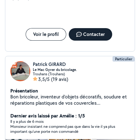
Voir le profil
Contacter
Particulier
Patrick GIRARD
Le Mac Gyver du bricolage.
Trouhans (Trouhans)
3,5/5
(19 avis)
Présentation
Bon bricoleur, inventeur d'objets décoratifs, soudure et
réparations plastiques de vos couvercles
electroménagers, roues crantées, coffrets et carters en
plastique, soudure sur plastique), mécanique autos,
Dernier avis laissé par Amélie : 1/5
vélos, tondeuses, motoculteurs, tronçonneuses,
Il y a plus de 6 mois
Monsieur insistant ne comprend pas que dans la vie il ya plus
préparation moteur course automobile, plants de
important qu'une porte non commandé
jardinage, cours d'informatique Excel, Word, vidéaste