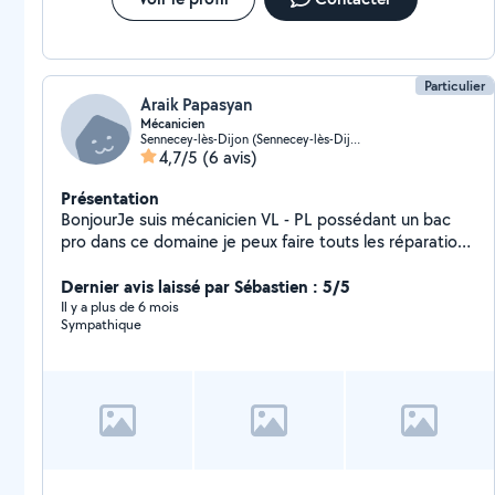
Particulier
Araik Papasyan
Mécanicien
Sennecey-lès-Dijon (Sennecey-lès-Dijon)
4,7/5
(6 avis)
Présentation
BonjourJe suis mécanicien VL - PL possédant un bac
pro dans ce domaine je peux faire touts les réparations
sur un véhicule, et d'autre petit travaux comme de la
peinture dans la maison, réparation de portable ( écran
Dernier avis laissé par Sébastien : 5/5
haut parleur antenne wifi) ....
Il y a plus de 6 mois
Sympathique