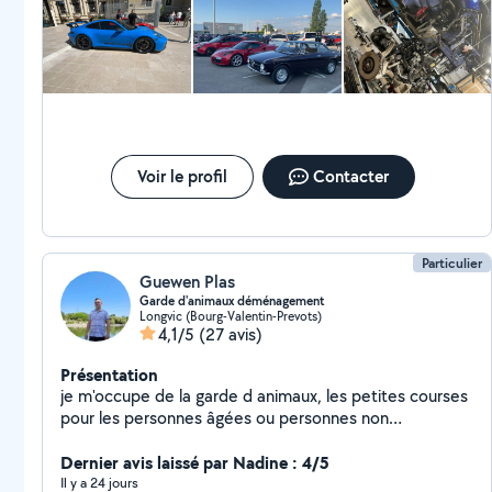
Voir le profil
Contacter
Particulier
Guewen Plas
Garde d'animaux déménagement
Longvic (Bourg-Valentin-Prevots)
4,1/5
(27 avis)
Présentation
je m'occupe de la garde d animaux, les petites courses
pour les personnes âgées ou personnes non
véhiculées, location de cartons pour déménagement,
entretien de la tonte de pelouse (faut que la personne
Dernier avis laissé par Nadine : 4/5
possède sa tondeuse) contacter moi pour plus d
Il y a 24 jours