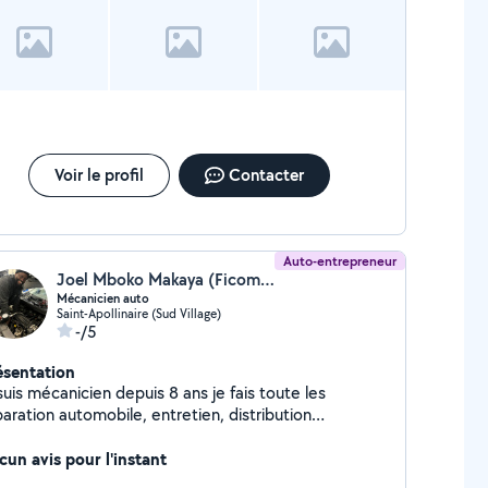
Voir le profil
Contacter
Auto-entrepreneur
Joel Mboko Makaya (Ficom’auto)
Mécanicien auto
Saint-Apollinaire (Sud Village)
-/5
ésentation
suis mécanicien depuis 8 ans je fais toute les
aration automobile, entretien, distribution
rayage, diagnostic.....
cun avis pour l'instant