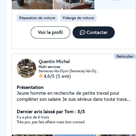
Réparation de voiture
Vidange de voiture
Voir le profil
Contacter
Particulier
Quentin Michel
Multi services
Sennecey-lès-Dijon (Sennecey-lès-Dijon)
4,6/5
(5 avis)
Présentation
Jeune homme en recherche de petite travail pour
compléter son salaire Je suis sérieux dans toute travail
que je fait Mes compétence sont dans la mécanique
automobile et réparation toute type de moteur (
Dernier avis laissé par Tom : 5/5
débroussailleuse,motoculteur,tronceneuse,quad ect
Il y a plus de 6 mois
Très pro, pas fais affaire mais bon conseil
ect ) Compétence aussi dans des petits travails :
tondre et débroussailler la pelouse , aide pour des
personnes et travail de maison