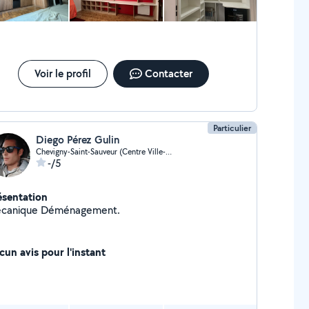
Voir le profil
Contacter
Particulier
Diego Pérez Gulin
Chevigny-Saint-Sauveur (Centre Ville-Clos St-Sauveur)
-/5
ésentation
canique Déménagement.
cun avis pour l'instant