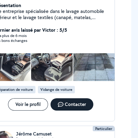
ésentation
e entreprise spécialisée dans le lavage automobile
érieur et le lavage textiles (canapé, matelas,
is,...).Equipée de puissantes machines d'injection
raction, aucune saleté ne lui résiste et votre tissu
nier avis laissé par Victor : 5/5
ssortira comme neuf !N'hésitez pas à nous ajouter
y a plus de 6 mois
s bons échanges
 nos réseaux pour voir nos réalisations !
paration de voiture
Vidange de voiture
Voir le profil
Contacter
Particulier
Jérôme Camuset