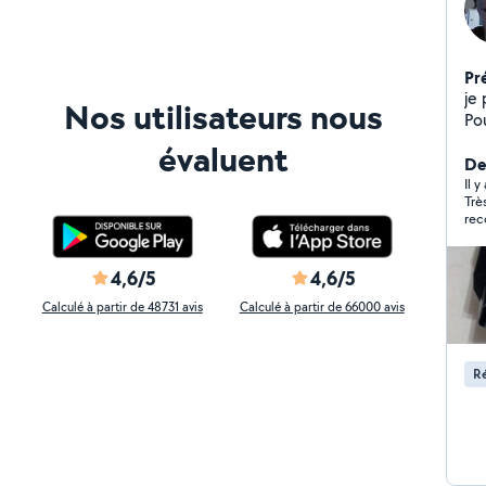
Pr
je
Nos utilisateurs nous
Pou
lir
évaluent
mar
De
aus
Il 
Trè
de
re
4,6/5
4,6/5
Calculé à partir de 48731 avis
Calculé à partir de 66000 avis
Ré