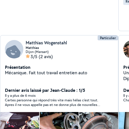
Ré
Particulier
Matthias Wogenstahl
Matthias
Dijon (Mansart)
3/5
(2 avis)
Présentation
Pr
Mécanique. Fait tout travail entretien auto
Une d
Di
com
Dernier avis laissé par Jean-Claude : 1/5
su
De
Ré
Il y a plus de 6 mois
Il y
Certes personne qui répond très vite mais hélas c'est tout.
Cha
int/e
Apres il ne vous appelle pas et ne donne plus de nouvelles
- 
Personne a éviter - pas sérieux du tout