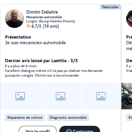
Particulier
Dimitri Delaitre
Mecanicien automobile
Longvic (Bourg-Valentin-Prevots)
4,7/5
(18 avis)
Présentation
Pr
Je suis mecanicien automobile
Dé
mé
Dernier avis laissé par Laetitia : 5/5
De
Il y a plus de 6 mois
Il y
Excellent dialogue même s'il n'a pas pu réaliser ma demande
Vra
puisqu'en congés. Dimitri est à recommander.
Réparation de voiture
Diagnostic automobile
Ré
Voir le profil
Contacter