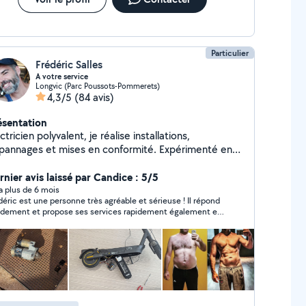
Particulier
Frédéric Salles
A votre service
Longvic (Parc Poussots-Pommerets)
4,3/5
(84 avis)
ésentation
ctricien polyvalent, je réalise installations,
pannages et mises en conformité. Expérimenté en
motique et courant faible. Disponible aussi pour
ers travaux de bricolage et aide à domicile. Sérieux
rnier avis laissé par Candice : 5/5
efficace.
y a plus de 6 mois
éric est une personne très agréable et sérieuse ! Il répond
idement et propose ses services rapidement également et
 très raisonnable au niveau de ses tarifs. Je recommande
ement !