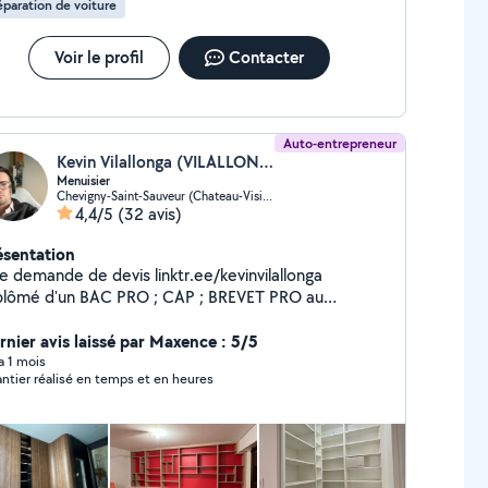
paration de voiture
Voir le profil
Contacter
Auto-entrepreneur
Kevin Vilallonga (VILALLONGA)
Menuisier
Chevigny-Saint-Sauveur (Chateau-Visitation)
4,4/5
(32 avis)
ésentation
emande de devis linktr.ee/kevinvilallonga
plômé d'un BAC PRO ; CAP ; BREVET PRO au
pagnon du devoir je suis aujourd'hui ARTISAN. Je
is PROFESSIONNEL et passionnée avant tous.
rnier avis laissé par Maxence : 5/5
alisation de prestations de menuiserie : - Menuiserie
 a 1 mois
ntier réalisé en temps et en heures
xt - Parquet quelconque - Agencement sur mesure
Pose de cuisine/dressing/bibliothèque