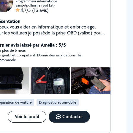
Programmeur informatique
Saint-Apollinaire (Sud Est)
4,7/5
(13 avis)
ésentation
 peux vous aider en informatique et en bricolage.
r les voitures je possède la prise OBD (valise) pour
e/effacer les erreurs des voitures de toutes les
ques ainsi qu'un testeur de batterie de voiture. J'ai
rnier avis laissé par Amélia : 5/5
si le logiciel pour mettre à jour le GPS des voitures
y a plus de 6 mois
s gentil et compétent. Donné des explications. Je
 la marque HYUNDAI et KIA.
commande
paration de voiture
Diagnostic automobile
Voir le profil
Contacter