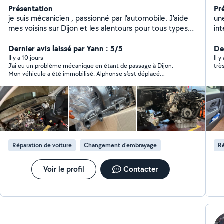
Présentation
Pr
je suis mécanicien , passionné par l'automobile. J'aide
un
mes voisins sur Dijon et les alentours pour tous types
int
de petits entretiens, réparations ou montages de
tap
pièces auto. Sérieux, réactif et arrangeant Travail
Dernier avis laissé par Yann : 5/5
ext
Der
propre et soigné Tarifs honnêtes, esprit d'entraide Que
re
Il y a 10 jours
Il 
J'ai eu un problème mécanique en étant de passage à Dijon.
trè
ce soit pour une vidange, un diagnostic ou une petite
sur
Mon véhicule a été immobilisé. Alphonse s'est déplacé
panne, je suis là pour vous dépanner rapidement et
rapidement, m'a aidé pour commander les pièces et a réparé
efficacement.
mon véhicule très rapidement. Je vous remercie pour votre
professionnalisme et votre gentillesse ! Je recommande.
Réparation de voiture
Changement d'embrayage
Ré
Voir le profil
Contacter