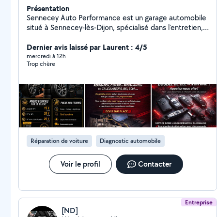
Présentation
Sennecey Auto Performance est un garage automobile
situé à Sennecey-lès-Dijon, spécialisé dans l'entretien,
le diagnostic électronique et l'optimisation des
performances des véhicules. Notre équipe met son
Dernier avis laissé par Laurent : 4/5
expertise à votre service pour vous proposer des
mercredi à 12h
Trop chère
prestations fiables, rapides et de qualité, allant de la
mécanique générale à la reprogrammation moteur et
éthanol E85. Notre priorité est de garantir la
satisfaction de nos clients grâce à un travail soigné, des
conseils personnalisés et une transparence totale.
Réparation de voiture
Diagnostic automobile
Voir le profil
Contacter
Entreprise
[ND]