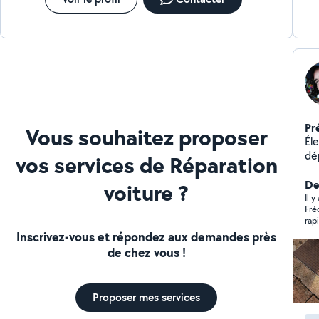
Pr
Vous souhaitez proposer
Éle
dé
vos services de Réparation
do
div
De
voiture ?
et 
Il 
Fréd
rap
est
Inscrivez-vous et répondez aux demandes près
viv
de chez vous !
Proposer mes services