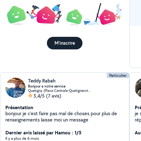
M'inscrire
Particulier
Teddy Rabah
Bonjour a votre service
Quetigny (Place Centrale-Quetignerots-Pre Bourgeot)
3,4/5
(7 avis)
Présentation
Pr
bonjour je c'est faire pas mal de choses pour plus de
je 
renseignements laisse moi un message
rép
emb
Dernier avis laissé par Hamou : 1/5
Au
Il y a plus de 6 mois