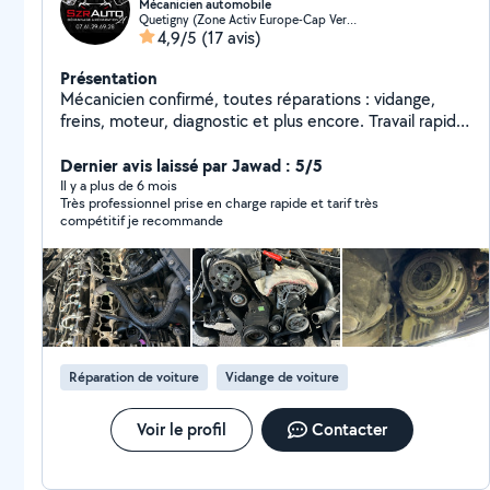
Mécanicien automobile
Quetigny (Zone Activ Europe-Cap Vert-Grand Marche)
4,9/5
(17 avis)
Présentation
Mécanicien confirmé, toutes réparations : vidange,
freins, moteur, diagnostic et plus encore. Travail rapide
et soigné Votre voiture entre de bonnes mains !
Dernier avis laissé par Jawad : 5/5
Il y a plus de 6 mois
Très professionnel prise en charge rapide et tarif très
compétitif je recommande
Réparation de voiture
Vidange de voiture
Voir le profil
Contacter