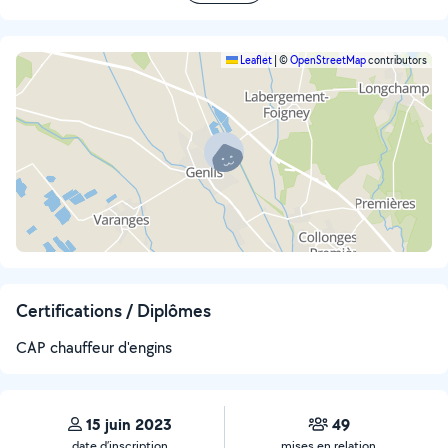
Leaflet
|
©
OpenStreetMap
contributors
Certifications / Diplômes
CAP chauffeur d'engins
15 juin 2023
49
date d’inscription
mises en relation