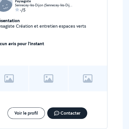
Paysagiste
Sennecey-lès-Dijon (Sennecey-lès-Dijon)
-/5
ésentation
Paysagiste Création et entretien espaces verts
cun avis pour l'instant
Voir le profil
Contacter