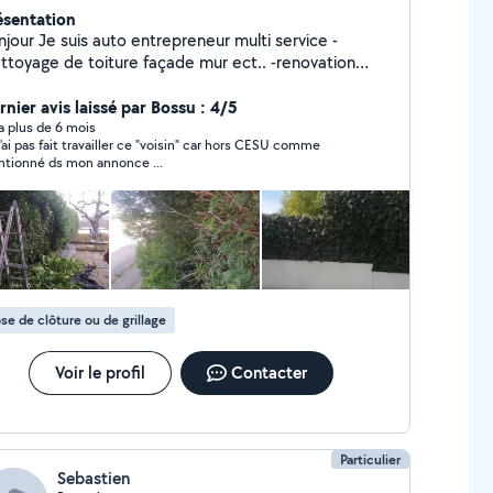
ésentation
jour Je suis auto entrepreneur multi service -
ttoyage de toiture façade mur ect.. -renovation
ture tuiles tôle faîtage planche de rive pose d'alue
ué ect.. -Peinture intérieur et extérieur façade
rnier avis laissé par Bossu : 4/5
non toiture mur ect.. sur tout support -Elagage
y a plus de 6 mois
n'ai pas fait travailler ce "voisin" car hors CESU comme
atage taille de haie taille d'arbre plantation d'arbre
tionné ds mon annonce ...
ssouchage de haie et d'arbre tonte de pelouse -
barras de maison cave grenier grange nettoyage de
rrain évacuation de tout encombrants.demolition et
acuation de mûr cabanon maison dalle et autre
rci
se de clôture ou de grillage
Voir le profil
Contacter
Particulier
Sebastien