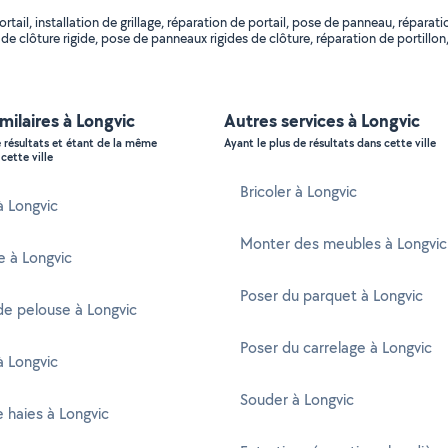
ail, installation de grillage, réparation de portail, pose de panneau, réparati
e clôture rigide, pose de panneaux rigides de clôture, réparation de portillon,
imilaires à Longvic
Autres services à Longvic
e résultats et étant de la même
Ayant le plus de résultats dans cette ville
cette ville
Bricoler à Longvic
à Longvic
Monter des meubles à Longvic
e à Longvic
Poser du parquet à Longvic
e pelouse à Longvic
Poser du carrelage à Longvic
à Longvic
Souder à Longvic
e haies à Longvic