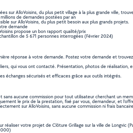
sur AlloVoisins, du plus petit village à la plus grande ville, tro
 millions de demandes postées par an
ible sur AlloVoisins, du plus petit besoin aux plus grands projets.
votre demande
oVoisins propose un bon rapport qualité/prix
chantillon de 5 671 personnes interrogées (Février 2024)
remière réponse à votre demande. Postez votre demande et trouve
ers, qui vous ont contacté. Présentation, photos de réalisation, exp
s échanges sécurisés et efficaces grâce aux outils intégrés.
et sans aucune commission pour tout utilisateur cherchant un membre
uement le prix de la prestation, fixé par vous, demandeur, et l’offr
rectement sur AlloVoisins, sans aucune commission ni frais bancaire
ur réaliser votre projet de Clôture Grillage sur la ville de Longvi
21000)