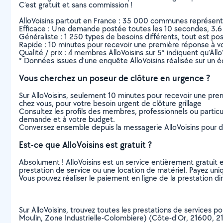
C’est gratuit et sans commission !
AlloVoisins partout en France : 35 000 communes représentées 
Efficace : Une demande postée toutes les 10 secondes, 3.6
Généraliste : 1 250 types de besoins différents, tout est poss
Rapide : 10 minutes pour recevoir une première réponse à 
Qualité / prix : 4 membres AlloVoisins sur 5* indiquent qu’All
* Données issues d’une enquête AlloVoisins réalisée sur un é
Vous cherchez un poseur de clôture en urgence ?
Sur AlloVoisins, seulement 10 minutes pour recevoir une p
chez vous, pour votre besoin urgent de clôture grillage
Consultez les profils des membres, professionnels ou particuli
demande et à votre budget.
Conversez ensemble depuis la messagerie AlloVoisins pour de
Est-ce que AlloVoisins est gratuit ?
Absolument ! AlloVoisins est un service entièrement gratuit 
prestation de service ou une location de matériel. Payez uniq
Vous pouvez réaliser le paiement en ligne de la prestation di
Sur AlloVoisins, trouvez toutes les prestations de services po
Moulin, Zone Industrielle-Colombiere) (Côte-d'Or, 21600, 