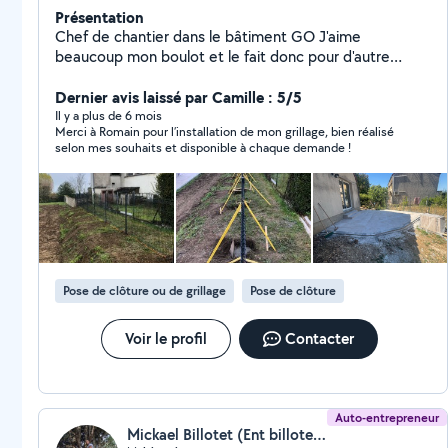
Présentation
Chef de chantier dans le bâtiment GO J'aime
beaucoup mon boulot et le fait donc pour d'autre
personne avec plaisir en partageant mes
connaissances. J'ai eu un peu moins de dispo suite à la
Dernier avis laissé par Camille : 5/5
construction de ma maison je vais pouvoir être à
Il y a plus de 6 mois
Merci à Romain pour l’installation de mon grillage, bien réalisé
nouveau de retour en ce début d'année
selon mes souhaits et disponible à chaque demande !
Pose de clôture ou de grillage
Pose de clôture
Voir le profil
Contacter
Auto-entrepreneur
Mickael Billotet (Ent billotet mickael)