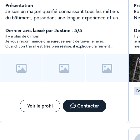
Présentation
Pr
Je suis un maçon qualifié connaissant tous les métiers
Bon
du bâtiment, possédant une longue expérience et un
Ne
savoir faire, je peux effectuer des gros et petits
toi
travaux, bricolage, carrelage etc.... Mais je peux aussi
Dernier avis laissé par Justine : 5/5
laq
De
m'occuper d'un jardin, débroussailler....
pig
Il y a plus de 6 mois
Il 
Je vous recommande chaleureusement de travailler avec
je 
abb
Oualid. Son travail est très bien réalisé, il explique clairement
men
de
ce qu’il va faire. C’était un plaisir de faire appel à ses services.
dé
te
év
me
Po
Voir le profil
Contacter