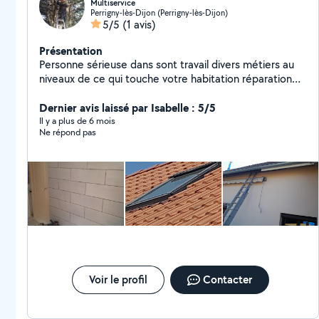
Multiservice
Perrigny-lès-Dijon (Perrigny-lès-Dijon)
5/5
(1 avis)
Présentation
Personne sérieuse dans sont travail divers métiers au
niveaux de ce qui touche votre habitation réparation
de fuite, pose d alu,demoussage toiture ect.. Travaille
en sécurité avec harnais de sécurité ou nacelle
Dernier avis laissé par Isabelle : 5/5
Il y a plus de 6 mois
Ne répond pas
Voir le profil
Contacter