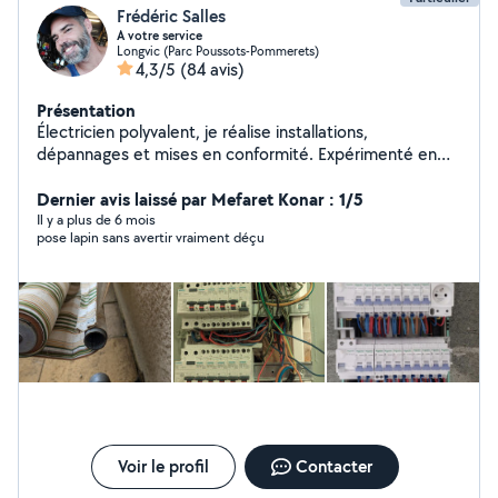
Frédéric Salles
A votre service
Longvic (Parc Poussots-Pommerets)
4,3/5
(84 avis)
Présentation
Électricien polyvalent, je réalise installations,
dépannages et mises en conformité. Expérimenté en
domotique et courant faible. Disponible aussi pour
divers travaux de bricolage et aide à domicile. Sérieux et
Dernier avis laissé par Mefaret Konar : 1/5
efficace.
Il y a plus de 6 mois
pose lapin sans avertir vraiment déçu
Voir le profil
Contacter