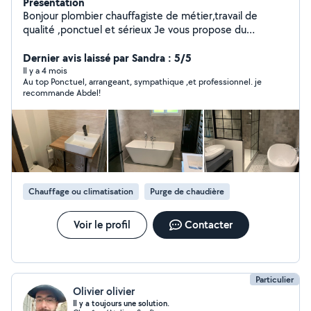
Présentation
Bonjour plombier chauffagiste de métier,travail de
qualité ,ponctuel et sérieux Je vous propose du
dépannage rapide et efficace - Installation sanitaire -
Réparation de fuites - Débouchage de canalisations -
Dernier avis laissé par Sandra : 5/5
Remplacement de robinetterie - Détection et
Il y a 4 mois
Au top Ponctuel, arrangeant, sympathique ,et professionnel. je
réparation de fuites - Remplacement / installation de
recommande Abdel!
chauffe-eau - Rénovation salle de bain - Recherche et
réparation fuite enterré - Recherche et dépannage
chauffage
Chauffage ou climatisation
Purge de chaudière
Voir le profil
Contacter
Particulier
Olivier olivier
Il y a toujours une solution.