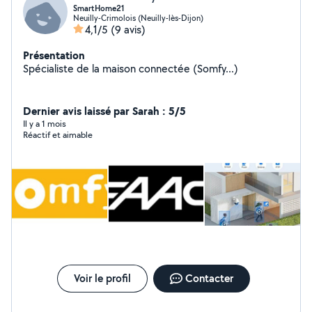
SmartHome21
Neuilly-Crimolois (Neuilly-lès-Dijon)
4,1/5
(9 avis)
Présentation
Spécialiste de la maison connectée (Somfy...)
Dernier avis laissé par Sarah : 5/5
Il y a 1 mois
Réactif et aimable
Voir le profil
Contacter