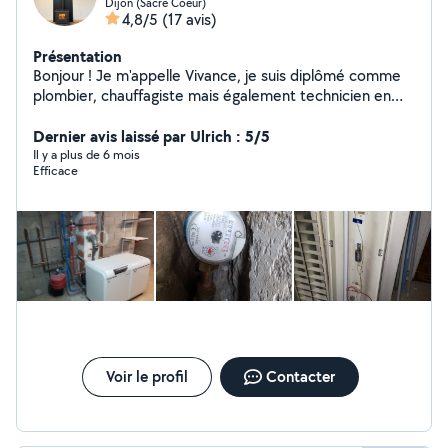
Dijon (Sacre Coeur)
4,8/5
(17 avis)
Présentation
Bonjour ! Je m'appelle Vivance, je suis diplômé comme
plombier, chauffagiste mais également technicien en
CVC (chauffage, ventilation et climatisation). Je suis
disponible pour des services de dépannage,
Dernier avis laissé par Ulrich : 5/5
d'installation, de maintenance ou de conseils (pour la
Il y a plus de 6 mois
Efficace
climatisation). N'hésitez pas à me contacter pour plus
de renseignements ! J'interviens sur Dijon et son
agglomération. À très bientôt !
Voir le profil
Contacter