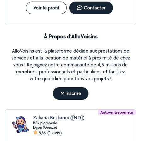
tronçonneuse sthil professionnel, merlin coin Équipé d 1
machine à coudre professionnelle singer. Regardez les
Voir le profil
Contacter
photos de profil vous verrez mes affaires et nos
compétences ne cessent d évoluer.
À Propos d’AlloVoisins
AlloVoisins est la plateforme dédiée aux prestations de
services et à la location de matériel à proximité de chez
vous ! Rejoignez notre communauté de 4,5 millions de
membres, professionnels et particuliers, et facilitez
votre quotidien pour tous vos projets !
M'inscrire
Auto-entrepreneur
Zakaria Bekkaoui ([ND])
B2k plomberie
Dijon (Greuze)
5/5
(1 avis)