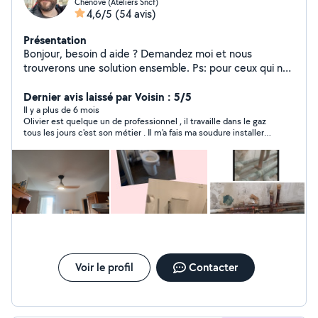
Chenôve (Ateliers Sncf)
4,6/5
(54 avis)
Présentation
Bonjour, besoin d aide ? Demandez moi et nous
trouverons une solution ensemble. Ps: pour ceux qui ne
savent pas je paye un abonnement pour être présent
sur le site je paye mon matériel et je paye l'essence
Dernier avis laissé par Voisin : 5/5
donc arrêtez de vouloir vos travaux gratuitement.
Il y a plus de 6 mois
Olivier est quelque un de professionnel , il travaille dans le gaz
tous les jours c'est son métier . Il m'a fais ma soudure installer
le bouchon et surtout vérifier l'etchancheité avant de partir
histoire d être sur qu il n'y a aucune fuite de gaz (chose qu'un
amateur ne fais pas obligatoirement ) de plus le prix est très
honnête je vous le recommande pour tous travaux type gaz.
Voir le profil
Contacter