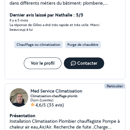
dans différents métiers du bâtiment: plomberie,
chauffage, électricité. J'ai aussi des compétences dans
d'autres domaines du bâtiment, notamment en pose de
Dernier avis laissé par Nathalie : 5/5
revêtement de sols, mais aussi en jardinage et
Il y a 5 mois
La réponse de Gilles a été très rapide et très utile. Merci
entretien. Aujourd'hui je veux mettre mes compétences
beaucoup à lui
au service des particuliers. Je suis très disponible et
prêt à répondre à toutes demandes
Chauffage ou climatisation
Purge de chaudière
Voir le profil
Contacter
Particulier
Med Service Climatisation
Climatisation-chauffage-plomb
Dijon (Lyautey)
4,6/5
(35 avis)
Présentation
Installation Climatisation Plombier chauffagiste Pompe à
chaleur air eau,Air/Air. Recherche de fuite ,Charge