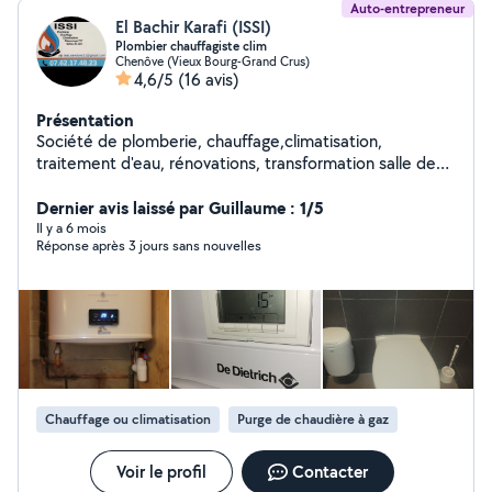
Auto-entrepreneur
El Bachir Karafi (ISSI)
Plombier chauffagiste clim
Chenôve (Vieux Bourg-Grand Crus)
4,6/5
(16 avis)
Présentation
Société de plomberie, chauffage,climatisation,
traitement d'eau, rénovations, transformation salle de
bain, dégorgement canalisations des eaux usées...
Dernier avis laissé par Guillaume : 1/5
Il y a 6 mois
Réponse après 3 jours sans nouvelles
Chauffage ou climatisation
Purge de chaudière à gaz
Voir le profil
Contacter