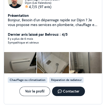
Dijon (Les Valendons)
4,7/5
(97 avis)
Présentation
Bonjour, Besoin d'un dépannage rapide sur Dijon ? Je
vous propose mes services en plomberie, chauffage et
électricité, avec intervention rapide et travail soigné.
Dépannage rapide : Fuite d'eau / problème de
Dernier avis laissé par Behrouz : 4/5
plomberie Panne électrique / disjoncteur / prises
Il y a plus de 6 mois
Sympathique et sérieux
Chauffage en panne / radiateur / Mes engagements :
Intervention rapide (souvent dans la journée) Travail
propre et efficace Conseils professionnels Tarifs clairs
Professionnel en portage salarial : Facture fournie
Assurance professionnelle Prestation déclarée Zone :
Dijon et alentours Disponible immédiatement
contactez-moi pour un devis rapide !
Chauffage ou climatisation
Réparation de radiateur
Voir le profil
Contacter