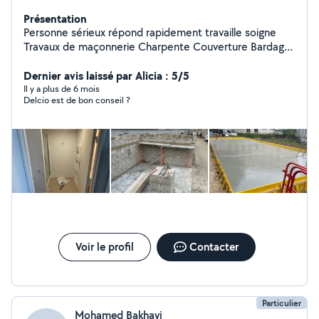
Présentation
Personne sérieux répond rapidement travaille soigne
Travaux de maçonnerie Charpente Couverture Bardage
Pose de velux Entretien de espace verts Carrelage
Peinture Placo Rénovation intérieure e extérieur
Dernier avis laissé par Alicia : 5/5
Isolation e ravalement de façade
Il y a plus de 6 mois
Delcio est de bon conseil ?
Voir le profil
Contacter
Particulier
Mohamed Bakhayi