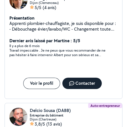
Dijon (Clemenceau)
5/5
(4 avis)
Présentation
Apprenti plombier-chauffagiste, je suis disponible pour :
- Débouchage évier/lavabo/WC - Changement toute
robinetterie - Changement robinets thermostatiques -
Changement de joints - Petits travaux de raccordement
Dernier avis laissé par Martine : 5/5
et évacuation sanitaires
Il y a plus de 6 mois
Travail impeccable . Je ne peux que vous recommander de ne
pas hésiter à faire intervenir Albert pour son sérieux et sa
minutie. Intervention très rapide à un prix très abordable.
Voir le profil
Contacter
Auto-entrepreneur
Delcio Sousa (DABB)
Entreprise du bâtiment
Dijon (Chartreuse)
3,8/5
(13 avis)