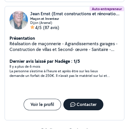
Auto-entrepreneur
Jean Ernst (Ernst constructions et rénovation)
Maçon et Inventeur
Dijon (Arsenal)
4/5
(87 avis)
Présentation
Réalisation de maçonnerie - Agrandissements garages -
Construction de villas et Second- œuvre - Sanitaire -
Chauffage - Photo voltaïque - Électricité - Placo -
Peinture - Soudure et Barrières balcon. Réalisation d'aire
Dernier avis laissé par Nadège : 1/5
de pétanque. Travaux tout corps d'état. Jardinage et
Il y a plus de 6 mois
La personne s’estime à l’heure et après être sur les lieux
aménagement d'allées.
demande un forfait de 250€. Il n’avait pas le matériel sur lui et
je doute car il n’aurait pas pu placer la sortie air air seul. On
m’avait prévenu certaine personne peuvent vous voler…. Ayant
des connaissances et la personne qui entretien me facture
120€ Pas photo à fuir.
Voir le profil
Contacter