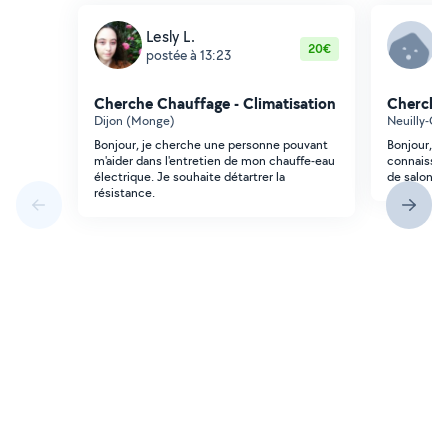
Lesly L.
M
20€
postée à 13:23
p
Cherche Chauffage - Climatisation
Cherche 
Dijon (Monge)
Neuilly-Cri
Bonjour, je cherche une personne pouvant
Bonjour, J'
m'aider dans l'entretien de mon chauffe-eau
connaissan
électrique. Je souhaite détartrer la
de salon M
résistance.