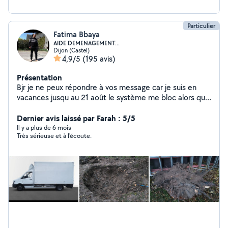
Particulier
Fatima Bbaya
AIDE DEMENAGEMENT...
Dijon (Castel)
4,9/5
(195 avis)
Présentation
Bjr je ne peux répondre à vos message car je suis en
vacances jusqu au 21 août le système me bloc alors que
j aimerai postuler et aussi certaines taches dans ce cas
je met un coeur à vous de changer votre demande pour
Dernier avis laissé par Farah : 5/5
pouvoir me contacter. En livraison, manutention,aide
Il y a plus de 6 mois
Très sérieuse et à l'écoute.
ménagère,cuisinière,pâtissière,traiteur,couturière,manut
ention,peinture,monter meubles,installer lustres,
jardiner,travailler la terre, bêcher,semer,planter
arbustes,plantes déssouchages, abattre arbres stérer
et fendre,faire des courses pour des clients,sur ces
domaines nous sommes hyper qualifié, sérieux,
rigoureux, appliqué,passionné, et surtout digne de
confiance. En jardinage,ont est équipé de tondeuse,
débroussailleuse,motoculteur taille haie,d'une