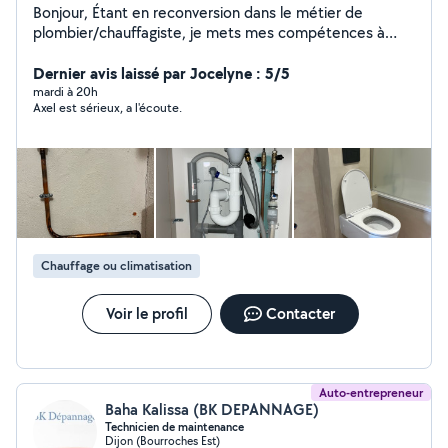
Bonjour, Étant en reconversion dans le métier de
plombier/chauffagiste, je mets mes compétences à
votre service pour vos besoins du quotidien. Sérieux et
polyvalent, je suis également à l'aise dans différents
Dernier avis laissé par Jocelyne : 5/5
domaines afin de m'adapter au mieux à vos demandes.
mardi à 20h
Axel est sérieux, a l'écoute.
N'hésitez pas à me contacter ! Au plaisir, Axel
Chauffage ou climatisation
Voir le profil
Contacter
Auto-entrepreneur
Baha Kalissa (BK DEPANNAGE)
Technicien de maintenance
Dijon (Bourroches Est)