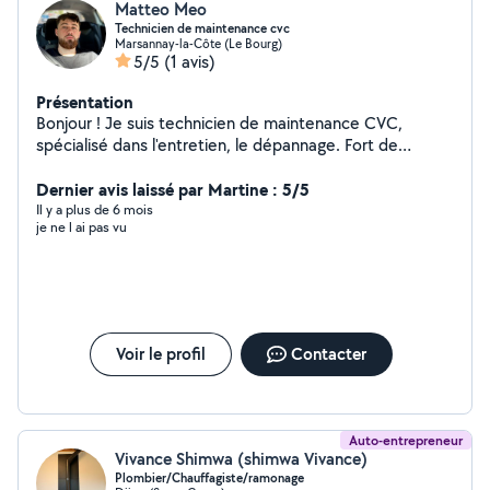
Matteo Meo
Technicien de maintenance cvc
Marsannay-la-Côte (Le Bourg)
5/5
(1 avis)
Présentation
Bonjour ! Je suis technicien de maintenance CVC,
spécialisé dans l'entretien, le dépannage. Fort de
plusieurs années d'expérience, j'interviens aussi bien
chez les particuliers que chez les professionnels pour
Dernier avis laissé par Martine : 5/5
garantir le bon fonctionnement de vos équipements.
Il y a plus de 6 mois
je ne l ai pas vu
Voir le profil
Contacter
Auto-entrepreneur
Vivance Shimwa (shimwa Vivance)
Plombier/Chauffagiste/ramonage