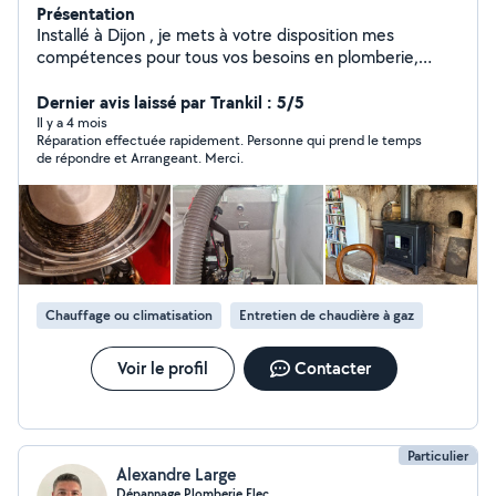
Présentation
Installé à Dijon , je mets à votre disposition mes
compétences pour tous vos besoins en plomberie,
chauffage. Je prends en charge la réalisation et la
rénovation de salles de bain, ainsi que la pose
Dernier avis laissé par Trankil : 5/5
d'équipements sanitaires : WC, douche, baignoire,
Il y a 4 mois
Réparation effectuée rapidement. Personne qui prend le temps
lavabo, robinetterie, installation des réseaux d'eau et de
de répondre et Arrangeant. Merci.
gaz, chauffe-eau. Je réalise également la pose et
l'entretien d'adoucisseurs, l'installation ou le
remplacement de VMC, ainsi que l'entretien de vos
systèmes de chauffage.Ramonage de cheminées (gaz,
fioul, bois). Dépannage sur tout type d'installation. Devis
gratuit Déplacement offert Disponible tous les jours,
n'hésitez pas à me contacter. Je reste à votre
Chauffage ou climatisation
Entretien de chaudière à gaz
disposition et vous souhaite une excellente journée.
Voir le profil
Contacter
Particulier
Alexandre Large
Dépannage Plomberie Elec…