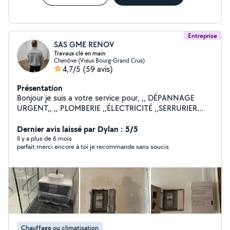
Entreprise
SAS GME RENOV
Travaux clé en main
Chenôve (Vieux Bourg-Grand Crus)
4,7/5
(59 avis)
Présentation
Bonjour je suis a votre service pour, ,, DÉPANNAGE
URGENT,, ,, PLOMBERIE ,,ÉLECTRICITÉ ,,SERRURIER
,,MENUISIER ,,PLAQUE DE PLÂTRE ,,PAPIER PEINT
,,POSE DE PARQUET ,,MONTAGE DES MEUBLES EN KIT
Dernier avis laissé par Dylan : 5/5
,,POSE DE CUISINE ,,CARRELAGE ,,MAÇONNERIE
Il y a plus de 6 mois
parfait merci encore à toi je recommande sans soucis
,,POSE VELUX ,,POSE PORTE ET FENÊTRE INTÉRIEUR
EXTÉRIEUR ,,DÉPANNAGE EN TOUT PROBLÈME
,,DÉMOLITION / Enlèvement gravats ,,TOUT CORPS DE
MÉTIER Tout les jours 7j/7 jours férié également
Horaires : 08:00 - 22:00 Au plaisir je vous rendrai
service
Chauffage ou climatisation