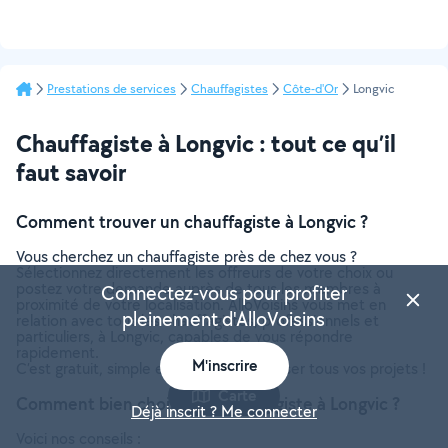
Prestations de services
Chauffagistes
Côte-d'Or
Longvic
Chauffagiste à Longvic : tout ce qu’il
faut savoir
Comment trouver un chauffagiste à Longvic ?
Vous cherchez un chauffagiste près de chez vous ?
Sélectionnez directement les offreurs de votre choix ou
postez votre demande auprès de tous les membres à
Connectez-vous pour profiter
proximité de votre localisation. AlloVoisins vous met en
pleinement d'AlloVoisins
relation avec tous les chauffagistes, professionnels et
particuliers, à Longvic, capables de vous répondre
rapidement.
M'inscrire
C’est gratuit, simple et rapide pour réaliser tous vos projets !
Carte
Comment bien choisir un chauffagiste à Longvic ?
Déjà inscrit ? Me connecter
Voici nos conseils :