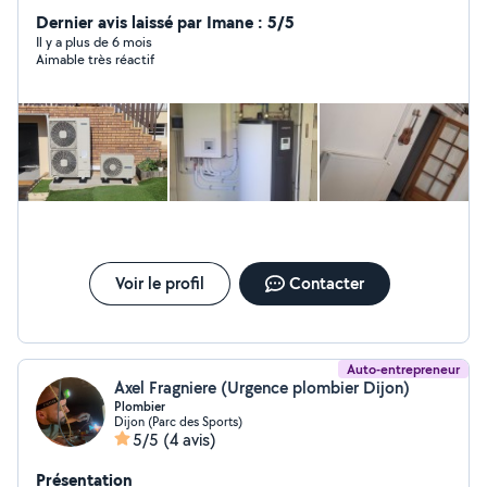
salle de bain. Disposant d'un chalumeaux Pompe à
Dernier avis laissé par Imane : 5/5
chaleur et Climatisation
Il y a plus de 6 mois
Aimable très réactif
Voir le profil
Contacter
Auto-entrepreneur
Axel Fragniere (Urgence plombier Dijon)
Plombier
Dijon (Parc des Sports)
5/5
(4 avis)
Présentation