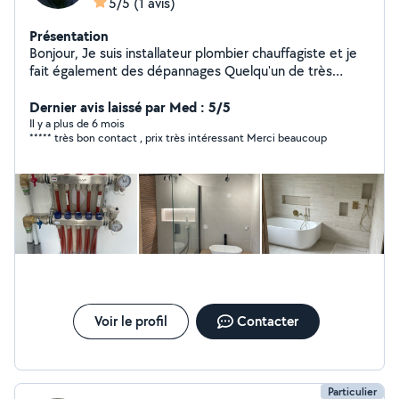
5/5
(1 avis)
Présentation
Bonjour, Je suis installateur plombier chauffagiste et je
fait également des dépannages Quelqu'un de très
motivé persévérant je connais mon métier je suis là pour
vous accompagner à résoudre votre problème et
Dernier avis laissé par Med : 5/5
trouver une solution ensemble . Bonne journée et à
Il y a plus de 6 mois
***** très bon contact , prix très intéressant Merci beaucoup
bientôt
Voir le profil
Contacter
Particulier