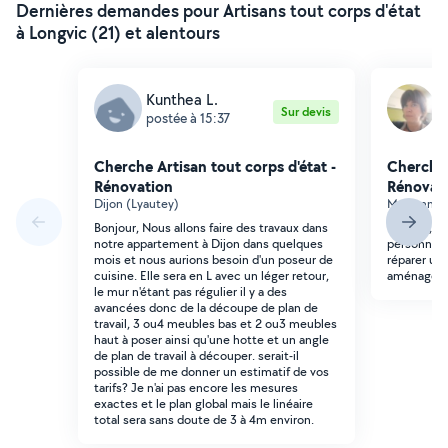
Dernières demandes pour Artisans tout corps d'état
à Longvic (21) et alentours
Kunthea L.
D
Sur devis
postée à 15:37
p
Cherche Artisan tout corps d'état -
Cherche 
Rénovation
Rénovat
Dijon (Lyautey)
Marsannay
Bonjour, Nous allons faire des travaux dans
Bonjour, je
notre appartement à Dijon dans quelques
personne 
mois et nous aurions besoin d'un poseur de
réparer un
cuisine. Elle sera en L avec un léger retour,
aménagé s
le mur n'étant pas régulier il y a des
avancées donc de la découpe de plan de
travail, 3 ou4 meubles bas et 2 ou3 meubles
haut à poser ainsi qu'une hotte et un angle
de plan de travail à découper. serait-il
possible de me donner un estimatif de vos
tarifs? Je n'ai pas encore les mesures
exactes et le plan global mais le linéaire
total sera sans doute de 3 à 4m environ.