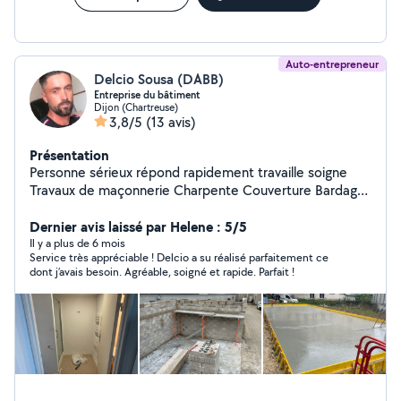
Auto-entrepreneur
Delcio Sousa (DABB)
Entreprise du bâtiment
Dijon (Chartreuse)
3,8/5
(13 avis)
Présentation
Personne sérieux répond rapidement travaille soigne
Travaux de maçonnerie Charpente Couverture Bardage
Pose de velux Entretien de espace verts Carrelage
Peinture Placo Rénovation intérieure e extérieur
Dernier avis laissé par Helene : 5/5
Isolation e ravalement de façade
Il y a plus de 6 mois
Service très appréciable ! Delcio a su réalisé parfaitement ce
dont j’avais besoin. Agréable, soigné et rapide. Parfait !