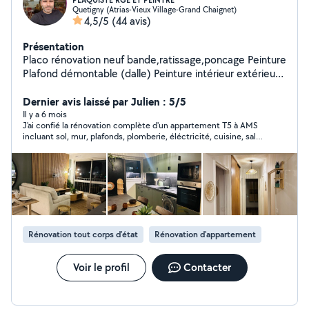
PLAQUISTE RGE ET PEINTRE
Quetigny (Atrias-Vieux Village-Grand Chaignet)
4,5/5
(44 avis)
Présentation
Placo rénovation neuf bande,ratissage,poncage Peinture
Plafond démontable (dalle) Peinture intérieur extérieur
Travaux de maçonnerie Carrelages MES PHOTOS SONT
REELE ET NON DES COPIER COLLER LEROY MERLIN
Dernier avis laissé par Julien : 5/5
COMME BEAUCOUP LE FOND Pose parquet
Il y a 6 mois
J'ai confié la rénovation complète d'un appartement T5 à AMS
Électricités Plomberie Travaux vies en main
incluant sol, mur, plafonds, plomberie, éléctricité, cuisine, salle
de bain complète et 4 chambres.Le travail a été trés bien
réalisé et les finitions sont parfaites. Mustafa et sont équipe
multidisciplinaire sont trés profesionnel et également
agréable, pas de mauvaises surprise. La communication est
également claire et réactive, ce fut un réel plaisir de travailler
avec lui. Je le recommande sans hésitation pour vos travaux !
Rénovation tout corps d’état
Rénovation d'appartement
Voir le profil
Contacter