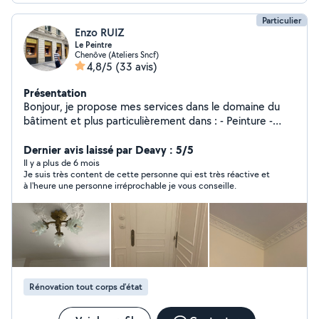
Particulier
Enzo RUIZ
Le Peintre
Chenôve (Ateliers Sncf)
4,8/5
(33 avis)
Présentation
Bonjour, je propose mes services dans le domaine du
bâtiment et plus particulièrement dans : - Peinture -
Papier Peint - Enduit - Plâtre - Création de moulure
(Haussmannien - Château) - Pose de Parquet Massif et
Dernier avis laissé par Deavy : 5/5
Vitrification -Je peu également faire d'autre choses, si
Il y a plus de 6 mois
Je suis très content de cette personne qui est très réactive et
vous le souhaitez, vous noterez que je m'engage dans ce
à l'heure une personne irréprochable je vous conseille.
que je peu faire et non l'inverse.
Rénovation tout corps d’état