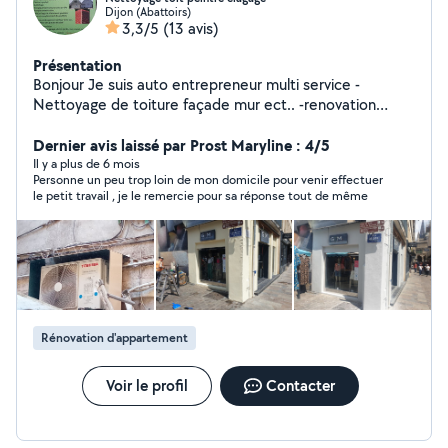
Dijon (Abattoirs)
3,3/5
(13 avis)
Présentation
Bonjour Je suis auto entrepreneur multi service -
Nettoyage de toiture façade mur ect.. -renovation
toiture tuiles tôle faîtage planche de rive pose d'alue
laqué ect.. -Peinture intérieur et extérieur façade pignon
Dernier avis laissé par Prost Maryline : 4/5
toiture mur ect.. sur tout support -Elagage abbatage
Il y a plus de 6 mois
Personne un peu trop loin de mon domicile pour venir effectuer
taille de haie taille d'arbre plantation d'arbre
le petit travail , je le remercie pour sa réponse tout de même
dessouchage de haie et d'arbre tonte de pelouse -
débarras de maison cave grenier grange nettoyage de
terrain évacuation de tout encombrants.demolition et
évacuation de mûr cabanon maison dalle et autre merci
Rénovation d'appartement
Voir le profil
Contacter