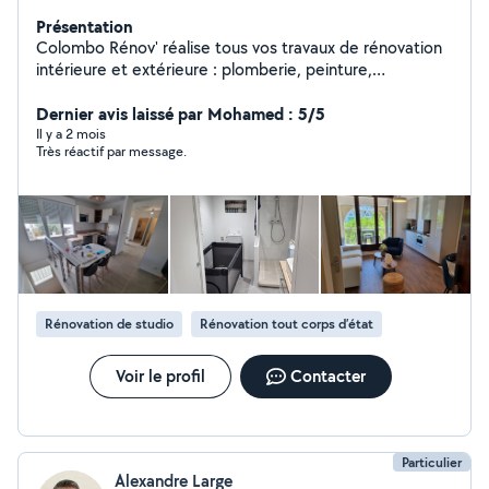
Présentation
Colombo Rénov' réalise tous vos travaux de rénovation
intérieure et extérieure : plomberie, peinture,
aménagement, revêtements, etc. Travail soigné et
solutions sur mesure. Contactez - nous pour un devis
Dernier avis laissé par Mohamed : 5/5
gratuit.
Il y a 2 mois
Très réactif par message.
Rénovation de studio
Rénovation tout corps d’état
Voir le profil
Contacter
Particulier
Alexandre Large