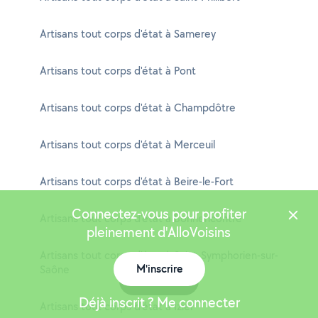
Artisans tout corps d'état à Samerey
Artisans tout corps d'état à Pont
Artisans tout corps d'état à Champdôtre
Artisans tout corps d'état à Merceuil
Artisans tout corps d'état à Beire-le-Fort
Connectez-vous pour profiter
Artisans tout corps d'état à Bonnencontre
pleinement d'AlloVoisins
Artisans tout corps d'état à Saint-Symphorien-sur-
M'inscrire
Saône
Carte
Déjà inscrit ? Me connecter
Artisans tout corps d'état à Izier