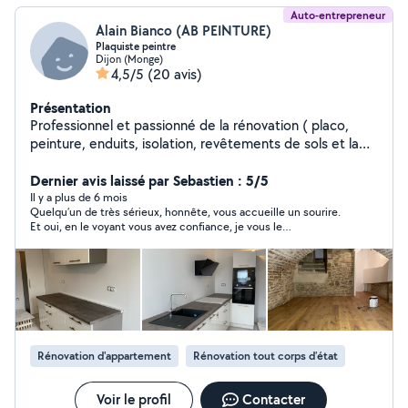
Auto-entrepreneur
Alain Bianco (AB PEINTURE)
Plaquiste peintre
Dijon (Monge)
4,5/5
(20 avis)
Présentation
Professionnel et passionné de la rénovation ( placo,
peinture, enduits, isolation, revêtements de sols et la
décoration en général ) ma mission est de rendre votre
intérieur chaleureux et confortable. Je garanti un travail
Dernier avis laissé par Sebastien : 5/5
de qualité avec des tarifs adaptés à votre budget. Devis
Il y a plus de 6 mois
Quelqu’un de très sérieux, honnête, vous accueille un sourire.
gratuit. Facilité de paiement possible.
Et oui, en le voyant vous avez confiance, je vous le
recommande.
Rénovation d'appartement
Rénovation tout corps d’état
Voir le profil
Contacter