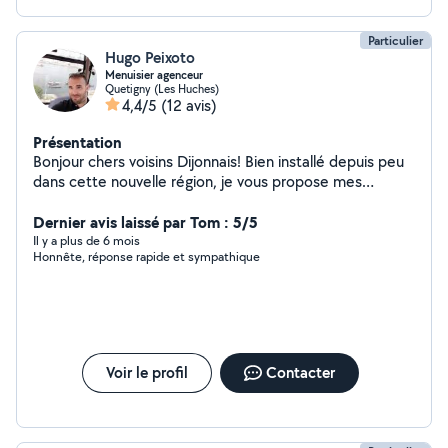
Particulier
Hugo Peixoto
Menuisier agenceur
Quetigny (Les Huches)
4,4/5
(12 avis)
Présentation
Bonjour chers voisins Dijonnais! Bien installé depuis peu
dans cette nouvelle région, je vous propose mes
services en tant que menuiser. Avec une spécialité pour
l’agencement et l’aménagement intérieur. Mais aussi la
Dernier avis laissé par Tom : 5/5
pose de parquet, menuiseries diverses
Il y a plus de 6 mois
Honnête, réponse rapide et sympathique
Voir le profil
Contacter