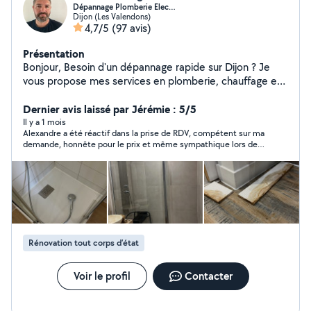
Dépannage Plomberie Elec…
Dijon (Les Valendons)
4,7/5
(97 avis)
Présentation
Bonjour, Besoin d'un dépannage rapide sur Dijon ? Je
vous propose mes services en plomberie, chauffage et
électricité, avec intervention rapide et travail soigné.
Dépannage rapide : Fuite d'eau / problème de
Dernier avis laissé par Jérémie : 5/5
plomberie Panne électrique / disjoncteur / prises
Il y a 1 mois
Alexandre a été réactif dans la prise de RDV, compétent sur ma
Chauffage en panne / radiateur / Mes engagements :
demande, honnête pour le prix et même sympathique lors de
Intervention rapide (souvent dans la journée) Travail
notre discussion. Je le recommande fortement !
propre et efficace Conseils professionnels Tarifs clairs
Professionnel en portage salarial : Facture fournie
Assurance professionnelle Prestation déclarée Zone :
Dijon et alentours Disponible immédiatement
contactez-moi pour un devis rapide !
Rénovation tout corps d’état
Voir le profil
Contacter