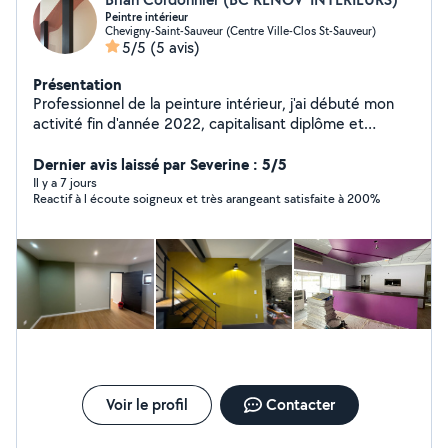
Peintre intérieur
Chevigny-Saint-Sauveur (Centre Ville-Clos St-Sauveur)
5/5
(5 avis)
Présentation
Professionnel de la peinture intérieur, j'ai débuté mon
activité fin d'année 2022, capitalisant diplôme et
années d'expérience au sein de sociétés de rénovation.
Mon engagement envers la qualité se traduit par une
Dernier avis laissé par Severine : 5/5
écoute attentive des besoins de mes clients. En tant
Il y a 7 jours
Reactif à l écoute soigneux et très arangeant satisfaite à 200%
que peintre méticuleux, je m'efforce d'apporter une
touche esthétique et durable à chaque projet, assurant
satisfaction et confiance à mes clients.
Voir le profil
Contacter