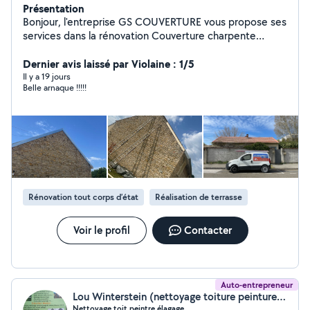
Présentation
Bonjour, l'entreprise GS COUVERTURE vous propose ses
services dans la rénovation Couverture charpente
zinguerie façade. Peinture déplacement et devis offert
sous( 24h)
Dernier avis laissé par Violaine : 1/5
Il y a 19 jours
Belle arnaque !!!!!
Rénovation tout corps d’état
Réalisation de terrasse
Voir le profil
Contacter
Auto-entrepreneur
Lou Winterstein (nettoyage toiture peinture entretien espace vert)
Nettoyage toit peintre élagage