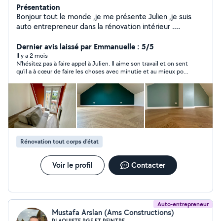
Présentation
Bonjour tout le monde ,je me présente Julien ,je suis
auto entrepreneur dans la rénovation intérieur .
Décorateur des murs ,plafond et pose de
parquet,peinture,enduit papier peint ect .. .je suis de
Dernier avis laissé par Emmanuelle : 5/5
Dijon . Ma mission sublimer votre intérieur. Hésitez pas à
Il y a 2 mois
N'hésitez pas à faire appel à Julien. Il aime son travail et on sent
me contacter.je fonctionne généralement par forfait.si
qu'il a à cœur de faire les choses avec minutie et au mieux pour
vous voulez en savoir plus sur mes activités,j'ai un
que nous soyons satisfait du résultat. Il se met à la place de
compte Facebook pro (Julien Adeline ) . Je vise
son client pour qu'il se sente au mieux chez lui après son
principalement la qualité que la quantité.
passage. De plus il est très sympathique. Top.
Rénovation tout corps d’état
Voir le profil
Contacter
Auto-entrepreneur
Mustafa Arslan (Ams Constructions)