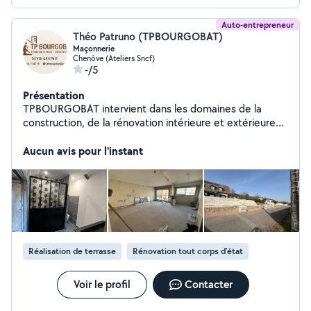
Auto-entrepreneur
Théo Patruno (TPBOURGOBAT)
Maçonnerie
Chenôve (Ateliers Sncf)
-/5
Présentation
TPBOURGOBAT intervient dans les domaines de la
construction, de la rénovation intérieure et extérieure
ainsi que de l'aménagement. Nous réalisons tous types
de travaux : maçonnerie, ouvertures, extensions,
Aucun avis pour l'instant
rénovation de maisons, salles de bain, façades, clôtures
et aménagements extérieurs. Notre objectif est de
proposer des solutions durables, esthétiques et
adaptées à chaque projet, avec un suivi rigoureux et un
travail soigné.
Réalisation de terrasse
Rénovation tout corps d’état
Voir le profil
Contacter