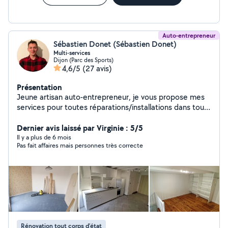
Auto-entrepreneur
Sébastien Donet (Sébastien Donet)
Multi-services
Dijon (Parc des Sports)
4,6/5
(27 avis)
Présentation
Jeune artisan auto-entrepreneur, je vous propose mes
services pour toutes réparations/installations dans tous
domaines (aménagement, ameublement, bricolage,
etc...) Et ce, directement chez vous ou au sein
Dernier avis laissé par Virginie : 5/5
d'entreprises. N'attendez plus, je réponds rapidement !
Il y a plus de 6 mois
Pas fait affaires mais personnes très correcte
Rénovation tout corps d’état