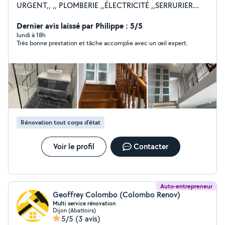
URGENT,, ,, PLOMBERIE ,,ÉLECTRICITÉ ,,SERRURIER
,,MENUISIER ,,PLAQUE DE PLÂTRE ,,PAPIER PEINT
,,POSE DE PARQUET ,,MONTAGE DES MEUBLES EN KIT
Dernier avis laissé par Philippe : 5/5
,,POSE DE CUISINE ,,CARRELAGE ,,MAÇONNERIE
lundi à 18h
Très bonne prestation et tâche accomplie avec un œil expert.
,,POSE VELUX ,,POSE PORTE ET FENÊTRE INTÉRIEUR
EXTÉRIEUR ,,DÉPANNAGE EN TOUT PROBLÈME
,,DÉMOLITION / Enlèvement gravats ,,TOUT CORPS DE
MÉTIER Tout les jours 7j/7 jours férié également
Horaires : 08:00 - 22:00 Au plaisir je vous rendrai
service
Rénovation tout corps d’état
Voir le profil
Contacter
Auto-entrepreneur
Geoffrey Colombo (Colombo Renov)
Multi service rénovation
Dijon (Abattoirs)
5/5
(3 avis)