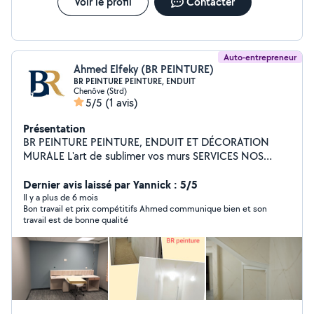
Voir le profil
Contacter
Auto-entrepreneur
Ahmed Elfeky (BR PEINTURE)
BR PEINTURE PEINTURE, ENDUIT
Chenôve (Strd)
5/5
(1 avis)
Présentation
BR PEINTURE PEINTURE, ENDUIT ET DÉCORATION
MURALE L'art de sublimer vos murs SERVICES NOS
PEINTURE INTÉRIEURE Murs, plafonds, boiseries,
finitions soignées pour un rendu parfait. ENDUIT Enduit
Dernier avis laissé par Yannick : 5/5
de lissage, rebouchage, ratissage et préparation des
Il y a plus de 6 mois
Bon travail et prix compétitifs Ahmed communique bien et son
supports. DÉCORATION MURALE Effets décoratifs,
travail est de bonne qualité
matières, béton ciré, tadelakt, stuc et plus encore.