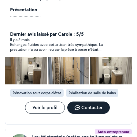
Présentation
.........................
Dernier avis laissé par Carole : 5/5
Il y a 2 mois
Echanges fluides avec cet artisan très sympathique. La
prestation n'a pu avoir lieu car la pièce à poser n'était
finalement pas aux bonnes mesures.
Rénovation tout corps d’état
Réalisation de salle de bains
Voir le profil
Contacter
Auto-entrepreneur
Lou Winterstein (nettoyage toiture peinture entretien espace vert)