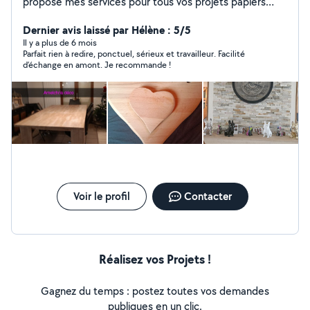
propose mes services pour tous vos projets papiers
peints, peinture, pierre de parments et la réalisation de
vos meubles en bois sur mesure. Cependant, je peux
Dernier avis laissé par Hélène : 5/5
également effectuer des travaux de bricolage.
Il y a plus de 6 mois
Parfait rien à redire, ponctuel, sérieux et travailleur. Facilité
d’échange en amont. Je recommande !
Voir le profil
Contacter
Réalisez vos Projets !
Gagnez du temps : postez toutes vos demandes
publiques en un clic.