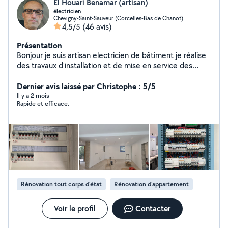
El Houari Benamar (artisan)
électricien
Chevigny-Saint-Sauveur (Corcelles-Bas de Chanot)
4,5/5
(46 avis)
Présentation
Bonjour je suis artisan electricien de bâtiment je réalise
des travaux d'installation et de mise en service des
équipements électriques dans des bâtiments à usage
domestique, tertiaire selon les règles de sécurité. et je
Dernier avis laissé par Christophe : 5/5
peut câbler et raccorder des installations très basse
Il y a 2 mois
Rapide et efficace.
tension (téléphonie, informatique, alarmes, ...).
effectuer des travaux de dépannage et de
maintenance, et mise en normes toute les installations
électriques
Rénovation tout corps d’état
Rénovation d'appartement
Voir le profil
Contacter