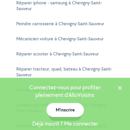
Réparer iphone - samsung à Chevigny-Saint-
Sauveur
Peindre carrosserie à Chevigny-Saint-Sauveur
Mécanicien voiture à Chevigny-Saint-Sauveur
Réparer scooter à Chevigny-Saint-Sauveur
Réparer tracteur, quad, bateau à Chevigny-Saint-
Sauveur
Connectez-vous pour profiter
Covoiturage à Chevigny-Saint-Sauveur
pleinement d'AlloVoisins
Livraison de colis entre particuliers à Chevigny-
M'inscrire
Saint-Sauveur
Carte
Déjà inscrit ? Me connecter
Remorquer voiture en panne à Chevigny-Saint-