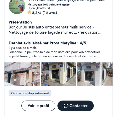
Nettoyage toit peintre élagage
Dijon (Abattoirs)
3,3/5
(13 avis)
Présentation
Bonjour Je suis auto entrepreneur multi service -
Nettoyage de toiture façade mur ect.. -renovation
toiture tuiles tôle faîtage planche de rive pose d'alue
laqué ect.. -Peinture intérieur et extérieur façade pignon
Dernier avis laissé par Prost Maryline : 4/5
toiture mur ect.. sur tout support -Elagage abbatage
Il y a plus de 6 mois
Personne un peu trop loin de mon domicile pour venir effectuer
taille de haie taille d'arbre plantation d'arbre
le petit travail , je le remercie pour sa réponse tout de même
dessouchage de haie et d'arbre tonte de pelouse -
débarras de maison cave grenier grange nettoyage de
terrain évacuation de tout encombrants.demolition et
évacuation de mûr cabanon maison dalle et autre merci
Rénovation d'appartement
Voir le profil
Contacter