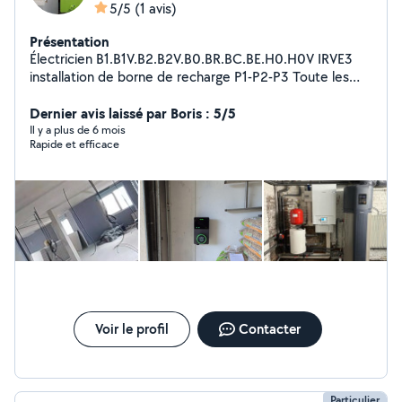
5/5
(1 avis)
Présentation
Électricien B1.B1V.B2.B2V.B0.BR.BC.BE.H0.H0V IRVE3
installation de borne de recharge P1-P2-P3 Toute les
attestation sont à jour Réalisation neuf comme sur de
l'ancien
Dernier avis laissé par Boris : 5/5
Il y a plus de 6 mois
Rapide et efficace
Voir le profil
Contacter
Particulier