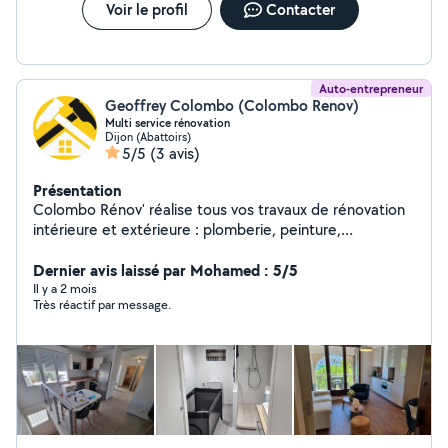
Voir le profil
Contacter
Auto-entrepreneur
Geoffrey Colombo (Colombo Renov)
Multi service rénovation
Dijon (Abattoirs)
5/5
(3 avis)
Présentation
Colombo Rénov' réalise tous vos travaux de rénovation
intérieure et extérieure : plomberie, peinture,
aménagement, revêtements, etc. Travail soigné et
solutions sur mesure. Contactez - nous pour un devis
Dernier avis laissé par Mohamed : 5/5
gratuit.
Il y a 2 mois
Très réactif par message.