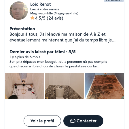
Loic Renot
Loïc à votre service
Magny-sur-Tille (Magny-sur-Tille)
4,5/5
(24 avis)
Présentation
Bonjour à tous, J'ai rénové ma maison de A à Z et
éventuellement maintenant que j'ai du temps libre je
peux vous aider a divers chantiers. Je peux aussi vous
aider pour les entretiens de piscine (traitement de l'eau,
Dernier avis laissé par Mimi : 5/5
hivernage, remise en service, creation de local
Il y a plus de 6 mois
Son prix dépasse mon budget , et la personne n’a pas compris
technique, pose de rideau.... etc). N'hesitez pas a me
que chacun a libre choix de choisir le prestataire qui lui
contacter
convient (qualité:prix)
Voir le profil
Contacter