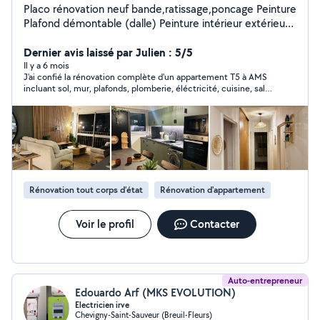
Placo rénovation neuf bande,ratissage,poncage Peinture
Plafond démontable (dalle) Peinture intérieur extérieur
Travaux de maçonnerie Carrelages MES PHOTOS SONT
REELE ET NON DES COPIER COLLER LEROY MERLIN
Dernier avis laissé par Julien : 5/5
COMME BEAUCOUP LE FOND Pose parquet
Il y a 6 mois
J'ai confié la rénovation complète d'un appartement T5 à AMS
Électricités Plomberie Travaux vies en main
incluant sol, mur, plafonds, plomberie, éléctricité, cuisine, salle
de bain complète et 4 chambres.Le travail a été trés bien
réalisé et les finitions sont parfaites. Mustafa et sont équipe
multidisciplinaire sont trés profesionnel et également
agréable, pas de mauvaises surprise. La communication est
également claire et réactive, ce fut un réel plaisir de travailler
avec lui. Je le recommande sans hésitation pour vos travaux !
Rénovation tout corps d’état
Rénovation d'appartement
Voir le profil
Contacter
Auto-entrepreneur
Edouardo Arf (MKS EVOLUTION)
Electricien irve
Chevigny-Saint-Sauveur (Breuil-Fleurs)