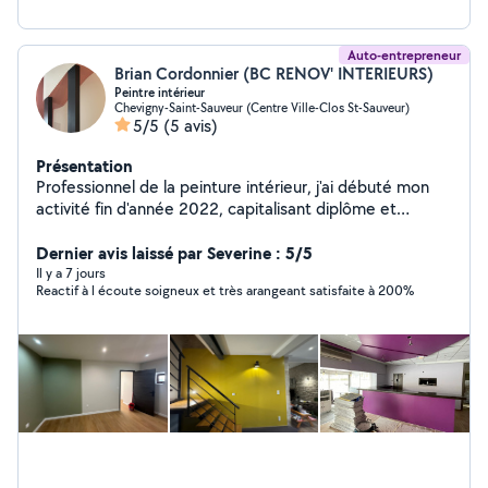
Auto-entrepreneur
Brian Cordonnier (BC RENOV' INTERIEURS)
Peintre intérieur
Chevigny-Saint-Sauveur (Centre Ville-Clos St-Sauveur)
5/5
(5 avis)
Présentation
Professionnel de la peinture intérieur, j'ai débuté mon
activité fin d'année 2022, capitalisant diplôme et
années d'expérience au sein de sociétés de rénovation.
Mon engagement envers la qualité se traduit par une
Dernier avis laissé par Severine : 5/5
écoute attentive des besoins de mes clients. En tant
Il y a 7 jours
Reactif à l écoute soigneux et très arangeant satisfaite à 200%
que peintre méticuleux, je m'efforce d'apporter une
touche esthétique et durable à chaque projet, assurant
satisfaction et confiance à mes clients.