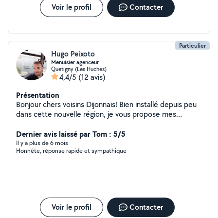
Voir le profil
Contacter
Particulier
Hugo Peixoto
Menuisier agenceur
Quetigny (Les Huches)
4,4/5
(12 avis)
Présentation
Bonjour chers voisins Dijonnais! Bien installé depuis peu
dans cette nouvelle région, je vous propose mes
services en tant que menuiser. Avec une spécialité pour
l’agencement et l’aménagement intérieur. Mais aussi la
Dernier avis laissé par Tom : 5/5
pose de parquet, menuiseries diverses
Il y a plus de 6 mois
Honnête, réponse rapide et sympathique
Voir le profil
Contacter