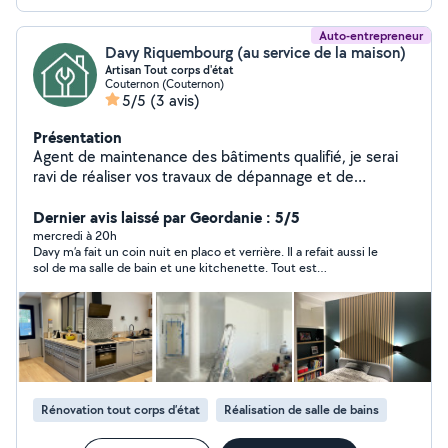
Auto-entrepreneur
Davy Riquembourg (au service de la maison)
Artisan Tout corps d'état
Couternon (Couternon)
5/5
(3 avis)
Présentation
Agent de maintenance des bâtiments qualifié, je serai
ravi de réaliser vos travaux de dépannage et de
rénovation. Consciencieux, à l'écoute et réactif, je saurai
vous conseiller et m'adapter à vos besoins.
Dernier avis laissé par Geordanie : 5/5
mercredi à 20h
Davy m’a fait un coin nuit en placo et verrière. Il a refait aussi le
sol de ma salle de bain et une kitchenette. Tout est
impeccable, soigné et il a maintenu son delai malgré un congé
maladie. Très sympathique Très réactif Consciencieux Merci
Davy et à une prochaine pour de futurs travaux
Rénovation tout corps d’état
Réalisation de salle de bains