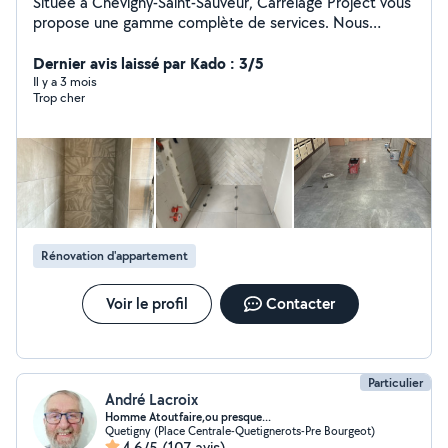
Située à Chevigny-Saint-Sauveur, Carrelage Project vous
propose une gamme complète de services. Nous
répondons à toutes vos demandes de pose de
carrelage, revêtements de sol et rénovation de salle de
Dernier avis laissé par Kado : 3/5
bain. Forts de plus de 30 ans d'expérience.
Il y a 3 mois
Trop cher
Rénovation d'appartement
Voir le profil
Contacter
Particulier
André Lacroix
Homme Atoutfaire,ou presque...
Quetigny (Place Centrale-Quetignerots-Pre Bourgeot)
4,6/5
(107 avis)