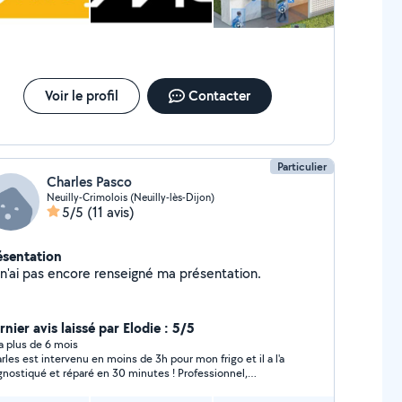
Voir le profil
Contacter
Particulier
Charles Pasco
Neuilly-Crimolois (Neuilly-lès-Dijon)
5/5
(11 avis)
ésentation
Je n'ai pas encore renseigné ma présentation.
nier avis laissé par Elodie : 5/5
y a plus de 6 mois
rles est intervenu en moins de 3h pour mon frigo et il a l'a
gnostiqué et réparé en 30 minutes ! Professionnel,
pathique et honnête je recommande les yeux fermés !