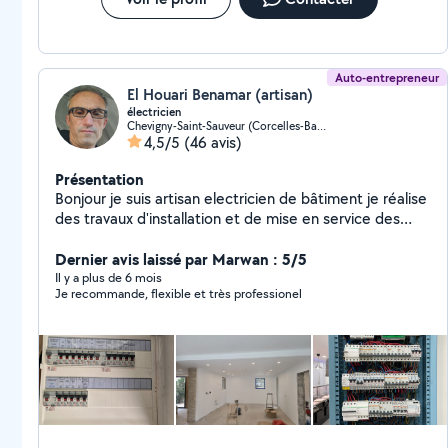
Auto-entrepreneur
El Houari Benamar (artisan)
électricien
Chevigny-Saint-Sauveur (Corcelles-Bas de Chanot)
4,5/5
(46 avis)
Présentation
Bonjour je suis artisan electricien de bâtiment je réalise
des travaux d'installation et de mise en service des
équipements électriques dans des bâtiments à usage
domestique, tertiaire selon les règles de sécurité. et je
Dernier avis laissé par Marwan : 5/5
peut câbler et raccorder des installations très basse
Il y a plus de 6 mois
Je recommande, flexible et très professionel
tension (téléphonie, informatique, alarmes, ...).
effectuer des travaux de dépannage et de
maintenance, et mise en normes toute les installations
électriques