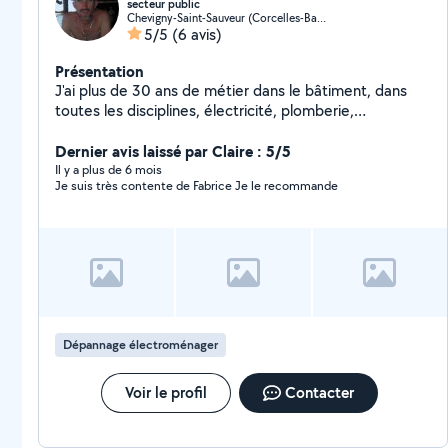
secteur public
Chevigny-Saint-Sauveur (Corcelles-Bas de Chanot)
5/5
(6 avis)
Présentation
J'ai plus de 30 ans de métier dans le bâtiment, dans
toutes les disciplines, électricité, plomberie,
serrurerie,ETC...et je suis maintenant derrière un
bureau d'ou le travail manuel me manque beaucoup.
Dernier avis laissé par Claire : 5/5
Il y a plus de 6 mois
Je suis très contente de Fabrice Je le recommande
Dépannage électroménager
Voir le profil
Contacter