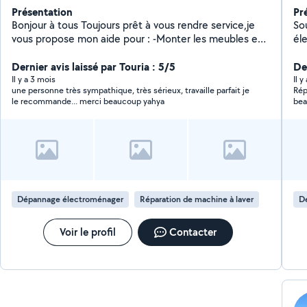
Présentation
Pr
Bonjour à tous Toujours prêt à vous rendre service,je
So
vous propose mon aide pour : -Monter les meubles en
él
kit (si besoin les fixer au mur) lit,armoire ect -Fixer les
él
TV au mur -réparer les machines à laver (changer les
Dernier avis laissé par Touria : 5/5
re
Der
pièces défectueuse -petite plomberie -petite
dé
Il y a 3 mois
Il y
une personne très sympathique, très sérieux, travaille parfait je
Rép
électricité -tondre le gazon (débarrasser a le
le 
le recommande... merci beaucoup yahya
be
déchèterie) -débroussaillage -débarrasser
(cave,grenier,garage,maison) -possibilité de prêter mes
outils (remorque,tondeuse,taille haie ect) Mon prix :
vous me donner ce que vous voulez (Uniquement par
sms ) Merci
Dépannage électroménager
Réparation de machine à laver
D
Voir le profil
Contacter