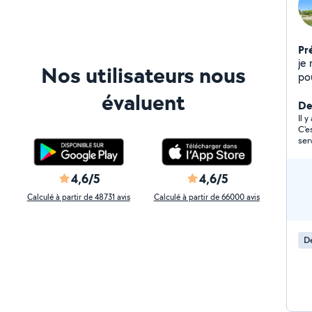
Pr
je
Nos utilisateurs nous
po
vé
évaluent
en
De
po
Il y
C'e
in
ser
4,6/5
4,6/5
Calculé à partir de 48731 avis
Calculé à partir de 66000 avis
D