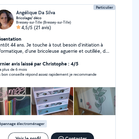
Particulier
Angélique Da Silva
Bricolage/ déco
Bressey-sur-Tille (Bressey-sur-Tille)
4,5/5
(21 avis)
ésentation
ntôt 44 ans. Je touche à tout besoin d'initiation à
nformatique, d'une bricoleuse aguerrie et outillée, de
 de couture ou d'un massage avec une séance
magnétisme ? Je suis la femme qu'il vous faut !!!
rnier avis laissé par Christophe : 4/5
y a plus de 6 mois
s bon conseille répond assez rapidement je recommande
épannage électroménager
Voir le profil
Contacter