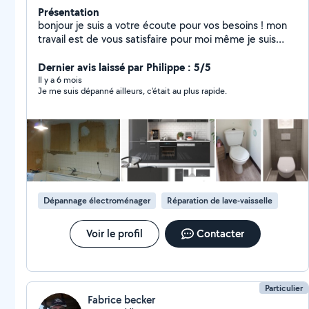
Présentation
bonjour je suis a votre écoute pour vos besoins ! mon
travail est de vous satisfaire pour moi même je suis
technicien en informatique et téléphonie mes second:
travaux dans toute la maison intérieur et extérieur
Dernier avis laissé par Philippe : 5/5
Il y a 6 mois
Je me suis dépanné ailleurs, c'était au plus rapide.
Dépannage électroménager
Réparation de lave-vaisselle
Voir le profil
Contacter
Particulier
Fabrice becker