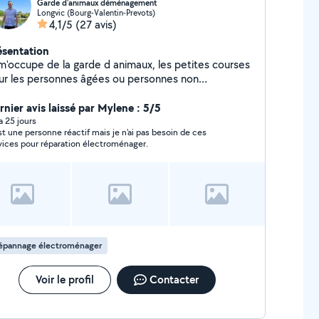
Garde d'animaux déménagement
Longvic (Bourg-Valentin-Prevots)
4,1/5
(27 avis)
ésentation
 m'occupe de la garde d animaux, les petites courses
ur les personnes âgées ou personnes non
hiculées, location de cartons pour déménagement,
tretien de la tonte de pelouse (faut que la personne
rnier avis laissé par Mylene : 5/5
ssède sa tondeuse) contacter moi pour plus d
 a 25 jours
st une personne réactif mais je n'ai pas besoin de ces
formations
vices pour réparation électroménager.
épannage électroménager
Voir le profil
Contacter