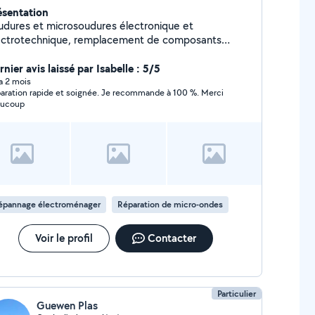
ésentation
udures et microsoudures électronique et
ectrotechnique, remplacement de composants
ectroniques, astuces ingénieuses de réparation ou de
mèdes, petit usinage, 3D print, bricolage système
nier avis laissé par Isabelle : 5/5
brouille mais proprement... Disponible mais pas tout
 a 2 mois
aration rapide et soignée. Je recommande à 100 %. Merci
temps...
aucoup
épannage électroménager
Réparation de micro-ondes
Voir le profil
Contacter
Particulier
Guewen Plas