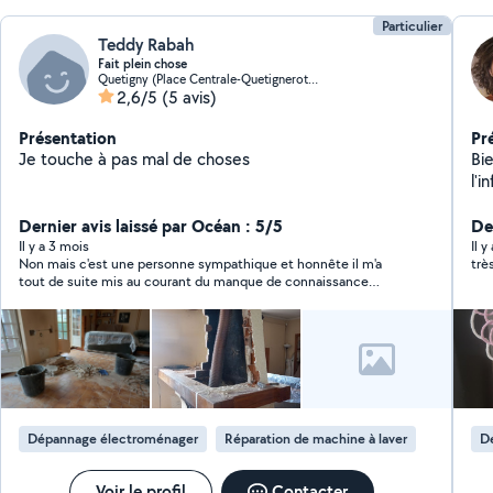
Particulier
Teddy Rabah
Fait plein chose
Quetigny (Place Centrale-Quetignerots-Pre Bourgeot)
2,6/5
(5 avis)
Présentation
Pr
Je touche à pas mal de choses
Bie
l'i
travaux
Dernier avis laissé par Océan : 5/5
de 
De
Il y a 3 mois
Il 
Non mais c'est une personne sympathique et honnête il m'a
trè
tout de suite mis au courant du manque de connaissance
concernant mon carillon, j'apprécie.
Dépannage électroménager
Réparation de machine à laver
D
Voir le profil
Contacter