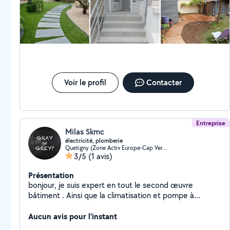
mais c'est hiver il regardera jusqu'au moteur il n'a rien voulu que
je règle.... des conseils en plus pour mon laurier cerise je le
recommande et je ferai appel de nouveau a lui.merci encore
Voir le profil
Contacter
Entreprise
Milas Skmc
électricité, plomberie
Quetigny (Zone Activ Europe-Cap Vert-Grand Marche)
3/5
(1 avis)
Présentation
bonjour, je suis expert en tout le second œuvre
bâtiment . Ainsi que la climatisation et pompe à
chaleur. Véhiculé . A très bientôt
Aucun avis pour l'instant