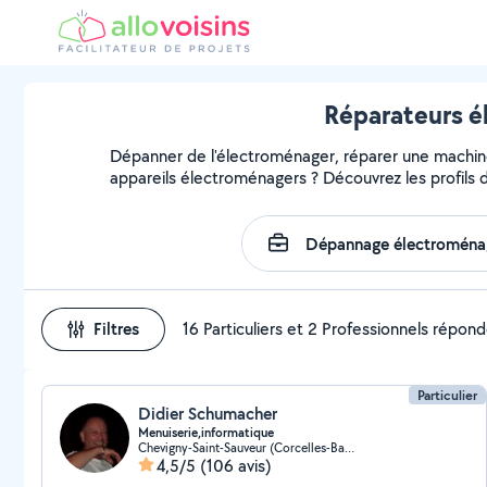
Réparateurs é
Dépanner de l'électroménager, réparer une machine, 
appareils électroménagers ? Découvrez les profils d
Filtres
16 Particuliers et 2 Professionnels répon
Particulier
Didier Schumacher
Menuiserie,informatique
Chevigny-Saint-Sauveur (Corcelles-Bas de Chanot)
4,5/5
(106 avis)