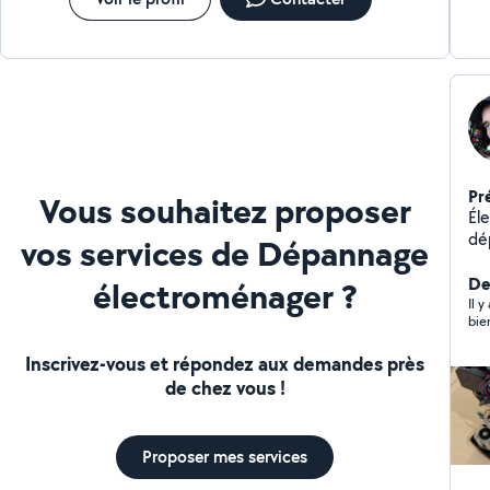
Pr
Vous souhaitez proposer
Éle
dé
vos services de Dépannage
do
div
De
électroménager ?
et 
Il 
bie
Inscrivez-vous et répondez aux demandes près
de chez vous !
Proposer mes services