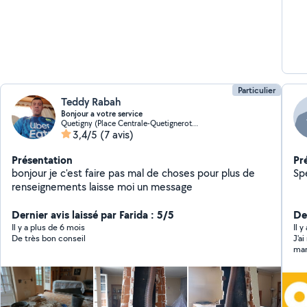
Particulier
Teddy Rabah
Bonjour a votre service
Quetigny (Place Centrale-Quetignerots-Pre Bourgeot)
3,4/5
(7 avis)
Présentation
Pr
bonjour je c'est faire pas mal de choses pour plus de
Sp
renseignements laisse moi un message
Dernier avis laissé par Farida : 5/5
De
Il y a plus de 6 mois
Il 
De très bon conseil
J'a
man