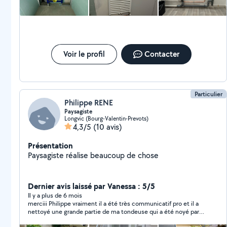
Voir le profil
Contacter
Particulier
Philippe RENE
Paysagiste
Longvic (Bourg-Valentin-Prevots)
4,3/5
(10 avis)
Présentation
Paysagiste réalise beaucoup de chose
Dernier avis laissé par Vanessa : 5/5
Il y a plus de 6 mois
merciii Philippe vraiment il a été très communicatif pro et il a
nettoyé une grande partie de ma tondeuse qui a été noyé par
une inondation tant bien que mal il a essayé de la faire repartir