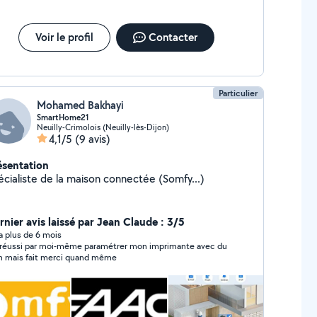
Voir le profil
Contacter
Particulier
Mohamed Bakhayi
SmartHome21
Neuilly-Crimolois (Neuilly-lès-Dijon)
4,1/5
(9 avis)
ésentation
écialiste de la maison connectée (Somfy...)
rnier avis laissé par Jean Claude : 3/5
y a plus de 6 mois
i réussi par moi-même paramétrer mon imprimante avec du
 mais fait merci quand même