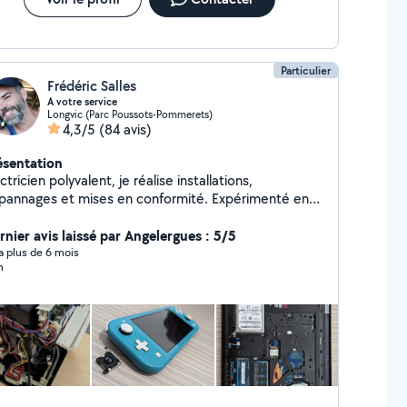
Particulier
Frédéric Salles
A votre service
Longvic (Parc Poussots-Pommerets)
4,3/5
(84 avis)
ésentation
ctricien polyvalent, je réalise installations,
pannages et mises en conformité. Expérimenté en
motique et courant faible. Disponible aussi pour
ers travaux de bricolage et aide à domicile. Sérieux
rnier avis laissé par Angelergues : 5/5
efficace.
y a plus de 6 mois
n