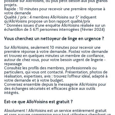
possible sur AlloVoisins, du plus petit besoin aux plus grands
projets.
Rapide : 10 minutes pour recevoir une première réponse à
votre demande
Qualité / prix : 4 membres AlloVoisins sur 5* indiquent
qu’AlloVoisins propose un bon rapport qualité/prix
* Données issues d’une enquête AlloVoisins réalisée sur un
échantillon de 5 671 personnes interrogées (Février 2024)
Vous cherchez un nettoyeur de linge en urgence ?
Sur AlloVoisins, seulement 10 minutes pour recevoir une
première réponse à votre demande. Postez votre demande
et trouvez en quelques minutes un membre de confiance,
autour de chez vous, pour votre besoin urgent de lingerie -
repassage
Consultez les profils des membres, professionnels ou
particuliers, qui vous ont contacté. Présentation, photos de
réalisation, expertises, avis : trouvez l'offreur idéal, adapté à
votre demande et à votre budget.
Conversez ensemble depuis la messagerie AlloVoisins pour
des échanges sécurisés et efficaces grâce aux outils
intégrés.
Est-ce que AlloVoisins est gratuit ?
Absolument ! AlloVoisins est un service entièrement gratuit
et sans aucune commission pour tout utilisateur cherchant un