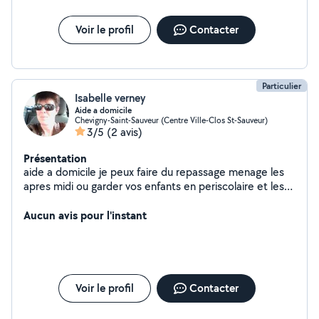
repassage et les vitres. 1 ans chez les particuliers pour
montage de meuble en kit 2 ans chez les particuliers
Voir le profil
Contacter
pour le papier pain et la peinture
Particulier
Isabelle verney
Aide a domicile
Chevigny-Saint-Sauveur (Centre Ville-Clos St-Sauveur)
3/5
(2 avis)
Présentation
aide a domicile je peux faire du repassage menage les
apres midi ou garder vos enfants en periscolaire et les
mercredis Serieuse.,assidue,discrete,et tres
professionnelle.
Aucun avis pour l'instant
Voir le profil
Contacter