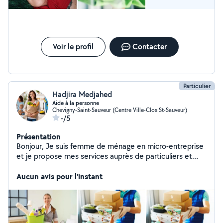
Voir le profil
Contacter
Particulier
Hadjira Medjahed
Aide à la personne
Chevigny-Saint-Sauveur (Centre Ville-Clos St-Sauveur)
-/5
Présentation
Bonjour, Je suis femme de ménage en micro-entreprise
et je propose mes services auprès de particuliers et
professionnels. Pour les particuliers : * ménage régulier
ou ponctuel * nettoyage complet (cuisine, salle de bain,
Aucun avis pour l'instant
sols) * repassage et rangement Pour les professionnels :
* nettoyage de bureaux * entretien de commerces et
locaux * nettoyage de cabinets (médical, esthétique) *
entretien des parties communes * remise en état (fin