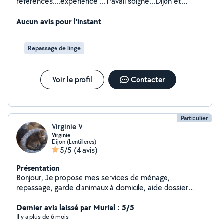
références....expérience ...Travail soigné...Dijon et
environs..Cesus acceptés...merci de me contacter pour
tous renseignements et tarifs prestations..
Aucun avis pour l'instant
Repassage de linge
Voir le profil
Contacter
Particulier
Virginie V
Virginie
Dijon (Lentilleres)
5/5
(4 avis)
Présentation
Bonjour, Je propose mes services de ménage,
repassage, garde d'animaux à domicile, aide dossier
administratif, classement, courses alimentaires ou
autres, transport de personne, préparation de repas,
Dernier avis laissé par Muriel : 5/5
montage petit meuble en kit. Je suis quelqu'un de
Il y a plus de 6 mois