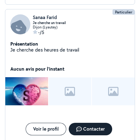
disponibles. Simplifiez votre vie dès maintenant en
faisant appel à mes services. Contactez-moi pour
Particulier
discuter de la manière dont je peux répondre à vos
Sanaa Farid
besoins.
Je cherche un travail
Dijon (Lyautey)
-/5
Présentation
Je cherche des heures de travail
Aucun avis pour l'instant
Voir le profil
Contacter