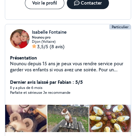
Voir le profil
Contacter
Particulier
Isabelle Fontaine
Nounou pro
Dijon (Voltaire)
3,5/5
(8 avis)
Présentation
Nounou depuis 15 ans je peux vous rendre service pour
garder vos enfants si vous avez une soirée. Pour un
rendez vous .un urgence de dernière minutes .je peux
également faire votre ménage. Repassage .etc..je
Dernier avis laissé par Fabian : 5/5
cuisine également très bien .couscous tunisien lasagne
Il y a plus de 6 mois
Parfaite et sérieuse Je recommande
etc...alors hesitez pas je suis la .a bientôt