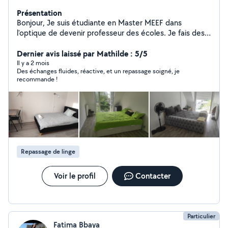
Présentation
Bonjour, Je suis étudiante en Master MEEF dans
l'optique de devenir professeur des écoles. Je fais des
heures de ménage afin de financer mes études. Je fais
des heures de ménage tous les weekend. De nature
Dernier avis laissé par Mathilde : 5/5
maniaque, je fais en sorte de toujours satisfaire le client.
Il y a 2 mois
Des échanges fluides, réactive, et un repassage soigné, je
recommande !
Repassage de linge
Voir le profil
Contacter
Particulier
Fatima Bbaya