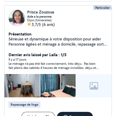
Particulier
Prisca Zouzoua
Aide a la personne
Dijon (Universites)
3,7/5
(6 avis)
Présentation
Sérieuse et dynamique à votre disposition pour aider
Personne âgées et ménage a domicile, repassage sortir
d école
Dernier avis laissé par Laila : 1/5
Il y a 17 jours
Le ménage n’a pas été fait correctement, très déçu . Pas bien
fait pleins des saletés 4 heures de ménage invisibles .déçu et
en plus de ça , madame se permets ces propos.
Repassage de linge