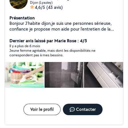
Dijon (Lyautey)
4,6/5
(43 avis)
Présentation
Bonjour J'habite dijon,je suis une personnes sérieuse,
confiance je propose mon aide pour l'entretien de la
maison (ménage .repassage. vitres, courses si besoin ).
Je peut aussi garder vos animaux à vos domicile (balade
Dernier avis laissé par Marie Rose : 4/5
des chiens(petite taille ,nourrire les chats,ou nourrire les
Il y a plus de 6 mois
Jeune femme agréable, mais dont les disponibilités ne
lapins...) Je peut aussi garder vos enfants à votre
correspondent pas à mes besoins.
domicile (j'ai déjà garder des enfants )les
occupés(loisirs, activités,jeux)(j'adore le contacte avec
les enfants) Je suis disponible à tout moment .
N'hésitez pas à me contacter je serais ravis de vous
aider avec plaisir.
Voir le profil
Contacter