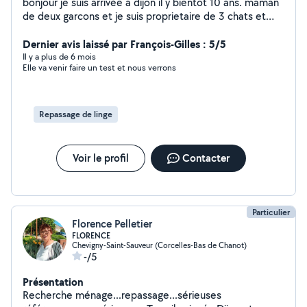
bonjour je suis arrivée a dijon il y bientôt 10 ans. maman
de deux garcons et je suis proprietaire de 3 chats et
une chienne . j'adore la compagnie des animaux et des
enfants. j'ai travaillé dans le ménage,garde d animaux.
Dernier avis laissé par François-Gilles : 5/5
Il y a plus de 6 mois
Elle va venir faire un test et nous verrons
Repassage de linge
Voir le profil
Contacter
Particulier
Florence Pelletier
FLORENCE
Chevigny-Saint-Sauveur (Corcelles-Bas de Chanot)
-/5
Présentation
Recherche ménage...repassage...sérieuses