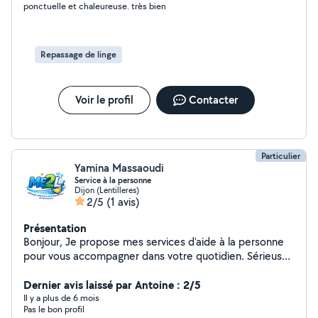
ponctuelle et chaleureuse. très bien
confiance, sérieuse et rigoureuse, donc n'hésitez pas à
me contacter si vous avez besoin de mes services. A
bientôt ! Virginie
Repassage de linge
Voir le profil
Contacter
Particulier
Yamina Massaoudi
Service à la personne
Dijon (Lentilleres)
2/5
(1 avis)
Présentation
Bonjour, Je propose mes services d'aide à la personne
pour vous accompagner dans votre quotidien. Sérieuse,
ponctuelle et soigneuse, je m'adapte à vos besoins avec
discrétion et efficacité. Prestations proposées :
Dernier avis laissé par Antoine : 2/5
Ménage et entretien du logement Repassage Aide au
Il y a plus de 6 mois
Pas le bon profil
rangement Courses et petites aides du quotidien Aide