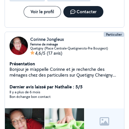
Voir le profil
Contacter
Particulier
Corinne Jongleux
Femme de ménage
Quetigny (Place Centrale-Quetignerots-Pre Bourgeot)
4,6/5
(17 avis)
Présentation
Bonjour je m'appelle Corinne et je recherche des
ménages chez des particuliers sur Quetigny Chevigny
Saint sauveur si cela vous intéresse contacter moi je
vous remercie par avance Cordialement Corinne
Dernier avis laissé par Nathalie : 5/5
Il y a plus de 6 mois
Bon échange bon contact