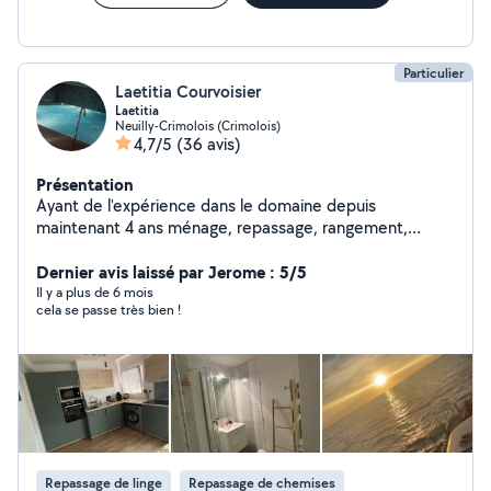
Particulier
Laetitia Courvoisier
Laetitia
Neuilly-Crimolois (Crimolois)
4,7/5
(36 avis)
Présentation
Ayant de l'expérience dans le domaine depuis
maintenant 4 ans ménage, repassage, rangement,
courses, repas, vitres ect . Je suis une personne
sérieuse et professionnelle, dynamique et organiser.
Dernier avis laissé par Jerome : 5/5
Travail soigner. Je fait également du repassage à mon
Il y a plus de 6 mois
cela se passe très bien !
domicile . Je m'adapte à votre demande. N'hésiter pas
à me contacter pour connaître mes disponibilités
restante. À très bientôt.
Repassage de linge
Repassage de chemises