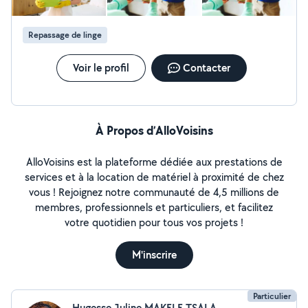
de chantier ou après travaux) Sérieuse, ponctuelle et
discrète, je réalise un travail soigné et adapté à vos
besoins. Disponible sur Dijon et alentours intervention
Repassage de linge
rapide possible. Devis gratuit N'hésitez pas à me
contacter Cordialement
Voir le profil
Contacter
À Propos d’AlloVoisins
AlloVoisins est la plateforme dédiée aux prestations de
services et à la location de matériel à proximité de chez
vous ! Rejoignez notre communauté de 4,5 millions de
membres, professionnels et particuliers, et facilitez
votre quotidien pour tous vos projets !
M'inscrire
Particulier
Hugesse Juline MAKELE TSALA