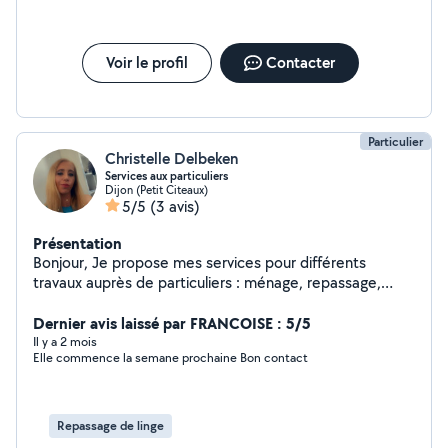
Voir le profil
Contacter
Particulier
Christelle Delbeken
Services aux particuliers
Dijon (Petit Citeaux)
5/5
(3 avis)
Présentation
Bonjour, Je propose mes services pour différents
travaux auprès de particuliers : ménage, repassage,
entretien de la maison, garde d'enfants, aide aux
devoirs, garde et sorties d'animaux, ainsi que montage
Dernier avis laissé par FRANCOISE : 5/5
de meubles en kit. Je suis très sérieuse, organisée et de
Il y a 2 mois
Elle commence la semane prochaine Bon contact
confiance, et je m'adapte à vos besoins pour vous
faciliter la vie. J'ai une solide expérience dans ce
domaine : 3 ans en hôtellerie, 4 ans en nettoyage de
bureaux (pompiers, ambulances), ainsi que plusieurs
Repassage de linge
années chez des particuliers pour le ménage, le