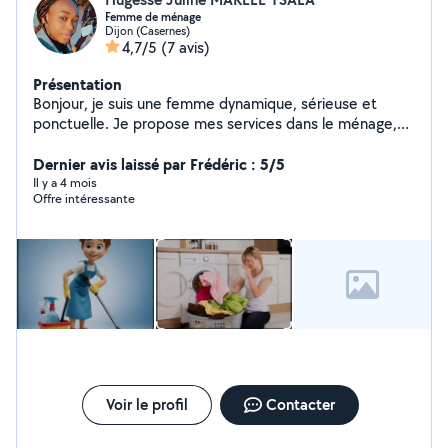
Femme de ménage
Dijon (Casernes)
4,7/5
(7 avis)
Présentation
Bonjour, je suis une femme dynamique, sérieuse et
ponctuelle. Je propose mes services dans le ménage,
garde d'enfants, courses, je suis disponible tous les
jours. A l'écoute de vos besoins, je saurai vous donner
Dernier avis laissé par Frédéric : 5/5
satisfaction n'hésitez pas à me contacter
Il y a 4 mois
Offre intéressante
Voir le profil
Contacter