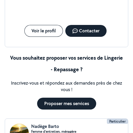
ponctuelle ou régulière Je travaille avec rigueur et
respect de votre domicile. Mon objectif est de vous
faire gagner du temps et de vous offrir un intérieur
propre et agréable. Disponible rapidement, horaires
flexibles. N'hésitez pas à me contacter pour toute
Voir le profil
Contacter
question ou demande particulière. À bientôt !
Vous souhaitez proposer vos services de Lingerie
- Repassage ?
Inscrivez-vous et répondez aux demandes près de chez
vous !
Proposer mes services
Particulier
Nadège Barto
Femme d'entretien, ménagère