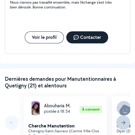
Nous n'avons pas travaillé ensemble, mais l'échange s'est très
bien déroulé. Bonne continuation.
Voir le profil
Contacter
Dernières demandes pour Manutentionnaires à
Quetigny (21) et alentours
Abouharia M.
M
À convenir
postée à 18:54
p
Cherche Manutention
Cherche
Chevigny-Saint-Sauveur (Centre Ville-Clos
Dijon (Doc