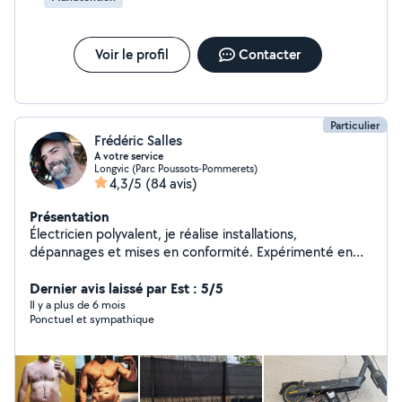
Voir le profil
Contacter
Particulier
Frédéric Salles
A votre service
Longvic (Parc Poussots-Pommerets)
4,3/5
(84 avis)
Présentation
Électricien polyvalent, je réalise installations,
dépannages et mises en conformité. Expérimenté en
domotique et courant faible. Disponible aussi pour
divers travaux de bricolage et aide à domicile. Sérieux et
Dernier avis laissé par Est : 5/5
efficace.
Il y a plus de 6 mois
Ponctuel et sympathique