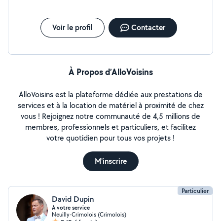
D'INTERVENTION : Rénovation : Pose de revêtements,
peinture, finitions intérieures, cadre, miroir, luminaire,
cuisine, création, meubles. Mécanique : Automobile
Voir le profil
Contacter
(intérieur, extérieur, carplay) vélo, motoculture.
Technique : Petite électricité, plomberie, réparation
d'objets divers. Extérieur : Jardinage,
(création/entretien) petite maçonnerie, nettoyage
À Propos d’AlloVoisins
haute pression. MA MÉTHODE : Analyse rigoureuse de
votre besoin pour trouver des solutions viables selon
votre budget. Si je ne sais pas, je vous redirige.
AlloVoisins est la plateforme dédiée aux prestations de
Réponses limitées sur l'appli Contact direct:
services et à la location de matériel à proximité de chez
06douze45soixante92
vous ! Rejoignez notre communauté de 4,5 millions de
membres, professionnels et particuliers, et facilitez
votre quotidien pour tous vos projets !
M'inscrire
Particulier
David Dupin
A votre service
Neuilly-Crimolois (Crimolois)