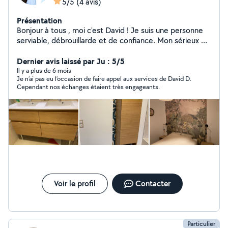
5/5
(4 avis)
Présentation
Bonjour à tous , moi c'est David ! Je suis une personne
serviable, débrouillarde et de confiance. Mon sérieux et
mon engagement font de moi un voisin fiable pour
réaliser vos travaux de peinture, poses de papiers
Dernier avis laissé par Ju : 5/5
peints, montages de meubles, entretiens d'extérieurs,
Il y a plus de 6 mois
Je n’ai pas eu l’occasion de faire appel aux services de David D.
déménagements. N'hésitez pas à me contacter !
Cependant nos échanges étaient très engageants.
Voir le profil
Contacter
Particulier