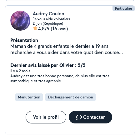
Particulier
Audrey Coulon
Je vous aide volontiers
Dijon (Republique)
4,8/5
(16 avis)
Présentation
Maman de 4 grands enfants le dernier a 19 ans
recherche a vous aider dans votre quotidien course
déménagement manutation visite animaux je souhaite
mettre mes compétences acquises lors de ma vie de
Dernier avis laissé par Olivier : 5/5
maman solo au profit de chacun astuce système d force
Il y a 2 mois
Audrey est une très bonne personne, de plus elle est très
pour porter et déménager ( 20 déménagements au
sympathique et très agréable.
cours de ma vie ) je ne suis pas professionnel et si je
sais pas faire je le dirai Côté tarif mon prix est le votre je
ne peux exiger un tarif étant non professionnel C'est le
Manutention
Déchargement de camion
côté humain avant tout j'habite Dijon et me déplace en
transport en commun je suis assez disponible en journée
Voir le profil
Contacter