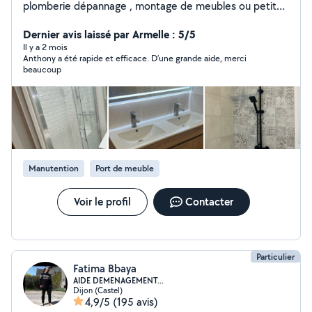
plomberie dépannage , montage de meubles ou petite
installation ainsi que le bricolage et petits travaux,
ancien plombier de metier je reste a votre service !
Dernier avis laissé par Armelle : 5/5
Il y a 2 mois
Anthony a été rapide et efficace. D’une grande aide, merci
beaucoup
Manutention
Port de meuble
Voir le profil
Contacter
Particulier
Fatima Bbaya
AIDE DEMENAGEMENT...
Dijon (Castel)
4,9/5
(195 avis)