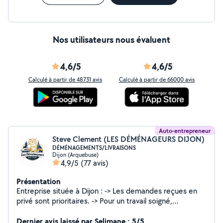
Nos utilisateurs nous évaluent
4,6/5
4,6/5
Calculé à partir de 48731 avis
Calculé à partir de 66000 avis
Auto-entrepreneur
Steve Clement (LES DÉMÉNAGEURS DIJON)
DÉMÉNAGEMENTS/LIVRAISONS
Dijon (Arquebuse)
4,9/5
(77 avis)
Présentation
Entreprise située à Dijon : -> Les demandes reçues en
privé sont prioritaires. -> Pour un travail soigné,
professionnel et de qualité, nous contacter par
téléphone ou en demande privée Pour toute demande
Dernier avis laissé par Selimane : 5/5