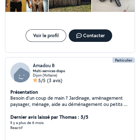
Voir le profil
Contacter
Particulier
Amadou B
Multi-services dispo
Dijon (Voltaire)
5/5
(3 avis)
Présentation
Besoin d'un coup de main ? Jardinage, aménagement
paysager, ménage, aide au déménagement ou petits et
grands services entre voisins Je suis disponible, efficace
et toujours de bonne humeur. Mon objectif : vous
Dernier avis laissé par Thomas : 5/5
simplifier la vie, en vous apportant un service sérieux et
Il y a plus de 6 mois
Reactif
convivial.