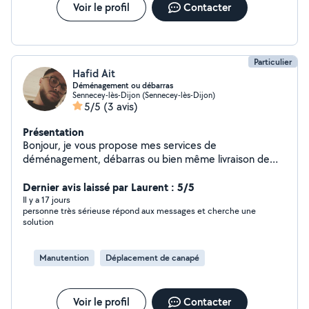
Voir le profil
Contacter
Particulier
Hafid Ait
Déménagement ou débarras
Sennecey-lès-Dijon (Sennecey-lès-Dijon)
5/5
(3 avis)
Présentation
Bonjour, je vous propose mes services de
déménagement, débarras ou bien même livraison de
meuble. Équiper de toute le matériel pour faciliter le
déménagement je suis prêt à vous aider.
Dernier avis laissé par Laurent : 5/5
Il y a 17 jours
personne très sérieuse répond aux messages et cherche une
solution
Manutention
Déplacement de canapé
Voir le profil
Contacter