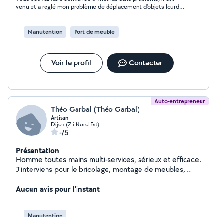
venu et a réglé mon problème de déplacement d'objets lourd
du dernier étage au sous sol très rapidement. je referais appel a
lui si besoin. merci
Manutention
Port de meuble
Voir le profil
Contacter
Auto-entrepreneur
Théo Garbal (Théo Garbal)
Artisan
Dijon (Z i Nord Est)
-/5
Présentation
Homme toutes mains multi-services, sérieux et efficace.
J'interviens pour le bricolage, montage de meubles,
petites réparations, entretien, manutention et aide au
déménagement. Travail soigné, ponctualité et
Aucun avis pour l'instant
satisfaction client sont mes priorités.
Manutention