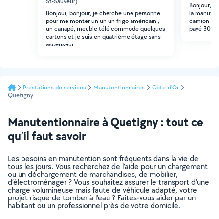
St-Sauveur)
Bonjour, j
Bonjour, bonjour, je cherche une personne
la manuten
pour me monter un un un frigo américain ,
camion de
un canapé, meuble télé commode quelques
payé 30 si 
cartons et je suis en quatrième étage sans
ascenseur
Prestations de services
Manutentionnaires
Côte-d'Or
Quetigny
Manutentionnaire à Quetigny : tout ce
qu’il faut savoir
Les besoins en manutention sont fréquents dans la vie de
tous les jours. Vous recherchez de l’aide pour un chargement
ou un déchargement de marchandises, de mobilier,
d’électroménager ? Vous souhaitez assurer le transport d’une
charge volumineuse mais faute de véhicule adapté, votre
projet risque de tomber à l’eau ? Faites-vous aider par un
habitant ou un professionnel près de votre domicile.