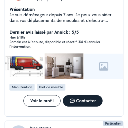
Présentation
Je suis déménageur depuis 7 ans. Je peux vous aider
dans vos déplacements de meubles et d'electro-
ménagers. Je suis soigneux et possède le matériel
adapté.
Dernier avis laissé par Annick : 5/5
Hier à 18h
Romain est à l'écoute, disponible et réactif. J'ai dû annuler
l'intervention.
Manutention
Port de meuble
Voir le profil
Contacter
Particulier