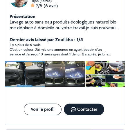
Dijon (Balzac)
2/5
(6 avis)
Présentation
Lavage auto sans eau produits écologiques naturel bio
me déplace à domicile ou votre travail je suis nouveau
sur Dijon je fais du polissage je fais intérieur extérieur du
véhicule Devis gratuit
Dernier avis laissé par Zoulikha : 1/5
Il y a plus de 6 mois
C'est un voleur. J'ai mis une annonce en ayant besoin d'un
service et j'ai reçu 10 messages dont 1 de lui. 2 s après, je lui ai
dis que j'avais trouvé mais il me répond qu'il est obligé de venir
car je cite "l'application refuse". Refuser quoi au juste ? Il prend
les gens pour des imbécile et cherche à gagner de l'argent
quitte à les baratiner. Fuyez
Voir le profil
Contacter