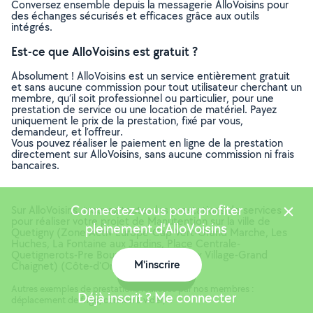
Conversez ensemble depuis la messagerie AlloVoisins pour
des échanges sécurisés et efficaces grâce aux outils
intégrés.
Est-ce que AlloVoisins est gratuit ?
Absolument ! AlloVoisins est un service entièrement gratuit
et sans aucune commission pour tout utilisateur cherchant un
membre, qu’il soit professionnel ou particulier, pour une
prestation de service ou une location de matériel. Payez
uniquement le prix de la prestation, fixé par vous,
demandeur, et l’offreur.
Vous pouvez réaliser le paiement en ligne de la prestation
directement sur AlloVoisins, sans aucune commission ni frais
bancaires.
Connectez-vous pour profiter
Sur AlloVoisins, trouvez toutes les prestations de services
pour réaliser votre projet de Manutention sur la ville de
pleinement d'AlloVoisins
Quetigny (Zone Activ Europe-Cap Vert-Grand Marche, Les
Huches, La Fontaine aux Jardins, Place Centrale-
Quetignerots-Pre Bourgeot, Atrias-Vieux Village-Grand
M'inscrire
Chaignet) (Côte-d'Or, 21800)
Carte
Autres exemples de prestations réalisées par nos membres :
Déjà inscrit ? Me connecter
déplacement de frigo, camion à vider, ..