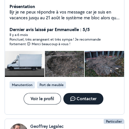
Présentation
Bjr je ne peux répondre à vos message car je suis en
vacances jusqu au 21 août le système me bloc alors que
j aimerai postuler et aussi certaines taches dans ce cas
je met un coeur à vous de changer votre demande pour
Dernier avis laissé par Emmanuelle : 5/5
pouvoir me contacter. En livraison, manutention,aide
Il y a 6 mois
Ponctuel, très arrangeant et très sympa ! Je recommande
ménagère,cuisinière,pâtissière,traiteur,couturière,manut
fortement 😊 Merci beaucoup à vous !
ention,peinture,monter meubles,installer lustres,
jardiner,travailler la terre, bêcher,semer,planter
arbustes,plantes déssouchages, abattre arbres stérer
et fendre,faire des courses pour des clients,sur ces
domaines nous sommes hyper qualifié, sérieux,
rigoureux, appliqué,passionné, et surtout digne de
confiance. En jardinage,ont est équipé de tondeuse,
Manutention
Port de meuble
débroussailleuse,motoculteur taille haie,d'une
tronçonneuse sthil professionnel, merlin coin Équipé d 1
machine à coudre professionnelle singer. Regardez les
Voir le profil
Contacter
photos de profil vous verrez mes affaires et nos
compétences ne cessent d évoluer.
Particulier
Geoffrey Legalec