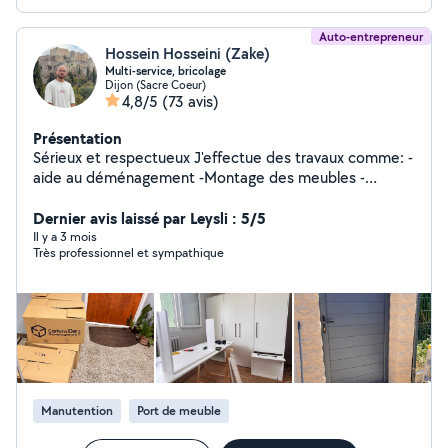
Auto-entrepreneur
Hossein Hosseini (Zake)
Multi-service, bricolage
Dijon (Sacre Coeur)
4,8/5
(73 avis)
Présentation
Sérieux et respectueux J'effectue des travaux comme: -
aide au déménagement -Montage des meubles -
Montage et la pose des meubles de cuisine et salle de
Dernier avis laissé par Leysli : 5/5
bain -Divers bricolage
Il y a 3 mois
Très professionnel et sympathique
Manutention
Port de meuble