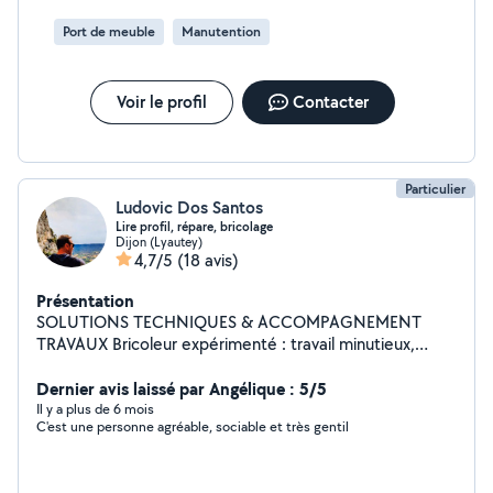
Port de meuble
Manutention
Voir le profil
Contacter
Particulier
Ludovic Dos Santos
Lire profil, répare, bricolage
Dijon (Lyautey)
4,7/5
(18 avis)
Présentation
SOLUTIONS TECHNIQUES & ACCOMPAGNEMENT
TRAVAUX Bricoleur expérimenté : travail minutieux,
ingénieux et engagé. Deux approches pour vous :
Transmission de savoir : accompagnement pour vous
Dernier avis laissé par Angélique : 5/5
transmettre les techniques et l'autonomie. Apprenez les
Il y a plus de 6 mois
C'est une personne agréable, sociable et très gentil
bons gestes, gagnez en confiance et en créativité.
Exécution pure : Pour ceux qui préfèrent déléguer, je
réalise vos travaux avec la rigueur d'un pro. DOMAINES