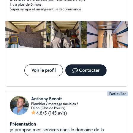
en dehors de notre périmètre, merci de nous contacter
Il y a plus de 6 mois
Super sympa et arrangeant, je recommande
par téléphone.
Voir le profil
Contacter
Particulier
Anthony Benoit
Plombier / montage meubles /
Dijon (Clos de Pouilly)
4,8/5
(145 avis)
Présentation
je proppse mes services dans le domaine de la