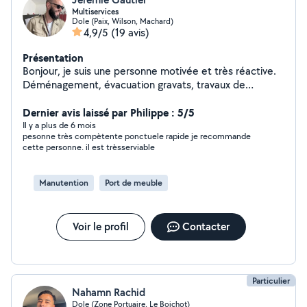
Multiservices
Dole (Paix, Wilson, Machard)
4,9/5
(19 avis)
Présentation
Bonjour, je suis une personne motivée et très réactive.
Déménagement, évacuation gravats, travaux de
plomberie, salle de bain, cuisine, placo et menuiserie
tout est possible. Livraison colis possible. Demander
Dernier avis laissé par Philippe : 5/5
moi je réponds rapidement.
Il y a plus de 6 mois
pesonne très compètente ponctuele rapide je recommande
cette personne. il est trèsserviable
Manutention
Port de meuble
Voir le profil
Contacter
Particulier
Nahamn Rachid
Dole (Zone Portuaire, Le Boichot)