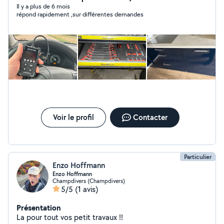
équilibreurs repoussés piston diag voiture etc. Niveau
Il y a plus de 6 mois
répond rapidement ,sur différentes demandes
bricolage je touche à tous ( déjà rénover 2 maisons
complètes)
Voir le profil
Contacter
Particulier
Enzo Hoffmann
Enzo Hoffmann
Champdivers (Champdivers)
5/5
(1 avis)
Présentation
La pour tout vos petit travaux !!