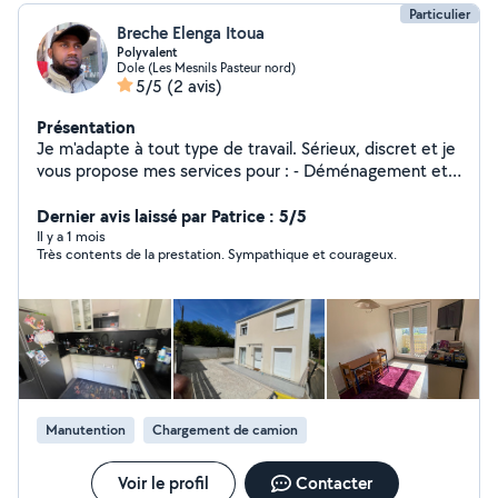
Particulier
Breche Elenga Itoua
Polyvalent
Dole (Les Mesnils Pasteur nord)
5/5
(2 avis)
Présentation
Je m'adapte à tout type de travail. Sérieux, discret et je
vous propose mes services pour : - Déménagement et
manutention ; - Ménage complet (sols, cuisine, salle de
bain, poussière etc) - Repassage et rangement -
Dernier avis laissé par Patrice : 5/5
Nettoyage en profondeur si nécessaire J'ai de
Il y a 1 mois
Très contents de la prestation. Sympathique et courageux.
l'expérience auprès de particuliers et je m'adapte
facilement à vos habitudes et consignes. N'hésitez pas
à me contacter pour discuter de vos besoins ou
organiser une première rencontre. Merci cordialement.
Breche
Manutention
Chargement de camion
Voir le profil
Contacter