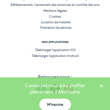
Référencement, classement des annonces et contrôle des avis
Mentions légales
Cookies
Location de matériel
Prestation de services
NOS APPLICATIONS
Télécharger l’application iOS
Télécharger l’application Android
Retrouvez-nous :
Connectez-vous pour profiter
pleinement d'AlloVoisins
M'inscrire
Version 25.5.3
Carte