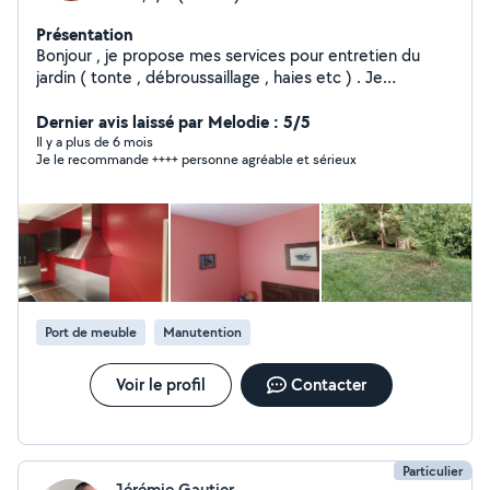
Présentation
Bonjour , je propose mes services pour entretien du
jardin ( tonte , débroussaillage , haies etc ) . Je
débarrasse les déchets verts ainsi que certains gravats
et je peux faire plein d'autres petits travaux. J'adore le
Dernier avis laissé par Melodie : 5/5
travail bien fait . A très bientôt en vous souhaitant une
Il y a plus de 6 mois
Je le recommande ++++ personne agréable et sérieux
agréable journée.
Port de meuble
Manutention
Voir le profil
Contacter
Particulier
Jérémie Gautier