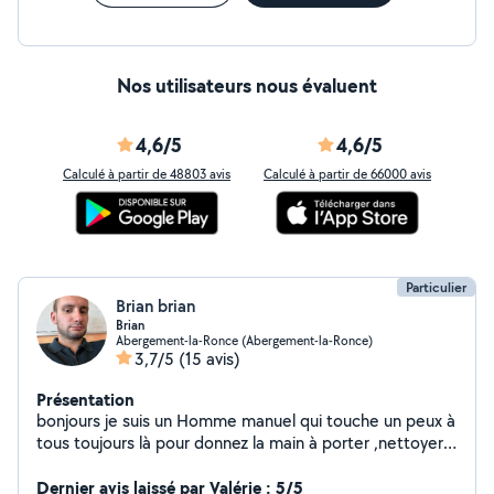
Nos utilisateurs nous évaluent
4,6/5
4,6/5
Calculé à partir de 48803 avis
Calculé à partir de 66000 avis
Particulier
Brian brian
Brian
Abergement-la-Ronce (Abergement-la-Ronce)
3,7/5
(15 avis)
Présentation
bonjours je suis un Homme manuel qui touche un peux à
tous toujours là pour donnez la main à porter ,nettoyer
ou déplacer des objets mécaniciens voiture. j'ai pas mal
de connaissances et d'outils machine à pneus
Dernier avis laissé par Valérie : 5/5