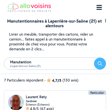
Manutentionnaires à Laperrière-sur-Saône (21) et
alentours
Livrer un meuble, transporter des cartons, vider un
camion... faites appel à un manutentionnaire à
proximité de chez vous pour vous. Postez votre
demande en 2 clics...
Manutention
Reche
à Laperrière-sur-Saône (21)
7 Particuliers répondent
-
4,7/5
(130 avis)
Particulier
Laurent Rety
Jardinier
Échenon (Échenon)
4,8/5
(67 avis)