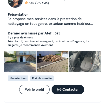
5/5
(25 avis)
Présentation
Je propose mes services dans la prestation de
nettoyage en tout genre, extérieur comme intérieur
avec soin et efficacité. Terrasses, voiture, canapés,
toitures, etc. Je peux également intervenir comme
Dernier avis laissé par Atef : 5/5
manutentionnaire polyvalent Aide au déménagement,
Il y a plus de 6 mois
Très réactif, ponctuel et arrangeant, on était dans l'urgence, il a
manœuvre, port de charges, et divers, débroussaillage,
su gérer, je recommande vivement.
peinture. J'aime rendre service et travailler proprement,
que ce soit pour un coup de main ponctuel ou une aide
plus régulière. Je suis également flexible, ponctuel et à
l'écoute, pour m'adapter au mieux à vos contraintes.
N'hésitez pas à me solliciter, je me ferai un plaisir de
vous répondre rapidement.
Manutention
Port de meuble
Voir le profil
Contacter