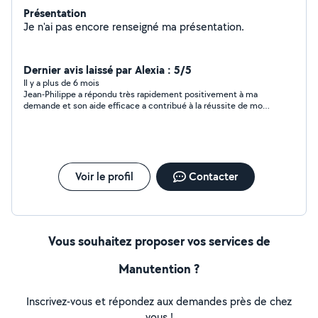
Présentation
Je n'ai pas encore renseigné ma présentation.
Dernier avis laissé par Alexia : 5/5
Il y a plus de 6 mois
Jean-Philippe a répondu très rapidement positivement à ma
demande et son aide efficace a contribué à la réussite de mon
projet. J'ai beaucoup apprécié, entre autres qualités, sa
politesse, sa gentillesse, et son implication . Je le remercie
vivement et le recommande!
Voir le profil
Contacter
Vous souhaitez proposer vos services de
Manutention ?
Inscrivez-vous et répondez aux demandes près de chez
vous !