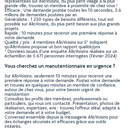
représentées sur AlloVoisins, du plus petit village à la plus
grande ville, trouvez un membre à proximité de chez vous !
Efficace : Une demande postée toutes les 10 secondes, 3.6
millions de demandes postées par an
Généraliste : 1 250 types de besoins différents, tout est
possible sur AlloVoisins, du plus petit besoin aux plus grands
projets.
Rapide : 10 minutes pour recevoir une première réponse à
votre demande
Qualité / prix : 4 membres AlloVoisins sur 5* indiquent
qu’AlloVoisins propose un bon rapport qualité/prix
* Données issues d’une enquête AlloVoisins réalisée sur un
échantillon de 5 671 personnes interrogées (Février 2024)
Vous cherchez un manutentionnaire en urgence ?
Sur AlloVoisins, seulement 10 minutes pour recevoir une
première réponse à votre demande. Postez votre demande
et trouvez en quelques minutes un membre de confiance,
autour de chez vous, pour votre besoin urgent de
manutention
Consultez les profils des membres, professionnels ou
particuliers, qui vous ont contacté. Présentation, photos de
réalisation, expertises, avis : trouvez l'offreur idéal, adapté à
votre demande et à votre budget.
Conversez ensemble depuis la messagerie AlloVoisins pour
des échanges sécurisés et efficaces grâce aux outils
intégrés.