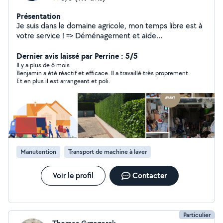
Présentation
Je suis dans le domaine agricole, mon temps libre est à
votre service ! => Déménagement et aide
déménagement => Livraison de meuble,
électroménager et récupération de commande =>
Dernier avis laissé par Perrine : 5/5
Service de débarras (cave, garage, appartement...) =>
Il y a plus de 6 mois
Benjamin a été réactif et efficace. Il a travaillé très proprement.
Entretien d'espaces verts (tonte, taille de haie,
Et en plus il est arrangeant et poli.
débroussaillage...) avec ou sans évacuation des déchets
=> Montage de meubles en kit toutes marques
N'hésitez pas à me contacter, je réponds à vos
demandes/questions dans les meilleurs délais. Service
efficace et soigné !
Manutention
Transport de machine à laver
Voir le profil
Contacter
Particulier