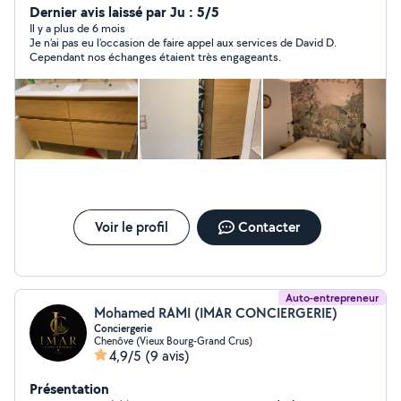
réaliser vos travaux de peinture, poses de papiers
Dernier avis laissé par Ju : 5/5
peints, montages de meubles, entretiens d'extérieurs,
Il y a plus de 6 mois
Je n’ai pas eu l’occasion de faire appel aux services de David D.
déménagements. N'hésitez pas à me contacter !
Cependant nos échanges étaient très engageants.
Voir le profil
Contacter
Auto-entrepreneur
Mohamed RAMI (IMAR CONCIERGERIE)
Conciergerie
Chenôve (Vieux Bourg-Grand Crus)
4,9/5
(9 avis)
Présentation