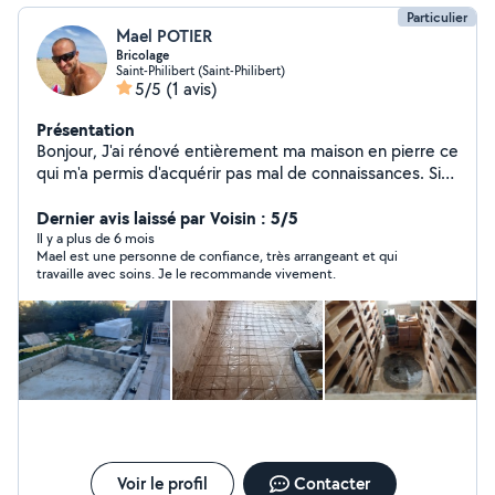
Particulier
Mael POTIER
Bricolage
Saint-Philibert (Saint-Philibert)
5/5
(1 avis)
Présentation
Bonjour, J'ai rénové entièrement ma maison en pierre ce
qui m'a permis d'acquérir pas mal de connaissances. Si
votre demande correspond à ce que je sais faire, je
vous aiderais avec grand plaisir.
Dernier avis laissé par Voisin : 5/5
Il y a plus de 6 mois
Mael est une personne de confiance, très arrangeant et qui
travaille avec soins. Je le recommande vivement.
Voir le profil
Contacter