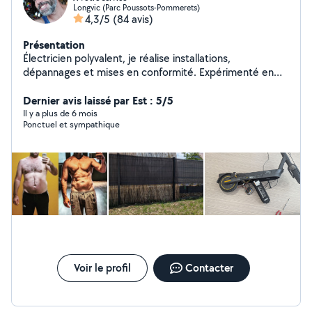
Longvic (Parc Poussots-Pommerets)
4,3/5
(84 avis)
Présentation
Électricien polyvalent, je réalise installations,
dépannages et mises en conformité. Expérimenté en
domotique et courant faible. Disponible aussi pour
divers travaux de bricolage et aide à domicile. Sérieux et
Dernier avis laissé par Est : 5/5
efficace.
Il y a plus de 6 mois
Ponctuel et sympathique
Voir le profil
Contacter