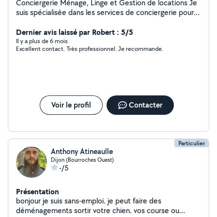
Conciergerie Ménage, Linge et Gestion de locations Je
suis spécialisée dans les services de conciergerie pour
les locations courte durée et les particuliers. Je propose
le ménage complet, l'entretien du linge (lavage,
Dernier avis laissé par Robert : 5/5
séchage, repassage et mise en place), la préparation
Il y a plus de 6 mois
Excellent contact. Très professionnel. Je recommande.
des logements, la remise des clés, l'accueil des
voyageurs, les états des lieux ainsi que le
réapprovisionnement des consommables. Sérieuse,
organisée et attentive aux détails, je veille à ce que
chaque logement soit impeccable afin d'offrir la
meilleure expérience possible aux occupants. Je
Voir le profil
Contacter
m'adapte à vos besoins et mets un point d'honneur à
fournir un service de qualité, avec réactivité et
professionnalisme. N'hésitez pas à me contacter pour
échanger sur vos besoins ou obtenir un devis.
Particulier
Anthony Atineaulle
Dijon (Bourroches Ouest)
-/5
Présentation
bonjour je suis sans-emploi. je peut faire des
déménagements sortir votre chien. vos course ou