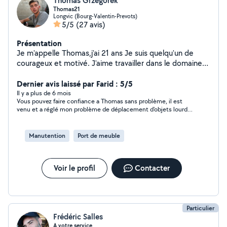
Thomas Grzegorek
Thomas21
Longvic (Bourg-Valentin-Prevots)
5/5
(27 avis)
Présentation
Je m'appelle Thomas,j'ai 21 ans Je suis quelqu'un de
courageux et motivé. J'aime travailler dans le domaine
du bâtiment mais je suis ouvert à tous corps de métiers.
Dernier avis laissé par Farid : 5/5
Il y a plus de 6 mois
Vous pouvez faire confiance a Thomas sans problème, il est
venu et a réglé mon problème de déplacement d'objets lourd
du dernier étage au sous sol très rapidement. je referais appel a
lui si besoin. merci
Manutention
Port de meuble
Voir le profil
Contacter
Particulier
Frédéric Salles
A votre service