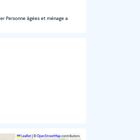
ider Personne âgées et ménage a
Leaflet
|
©
OpenStreetMap
contributors