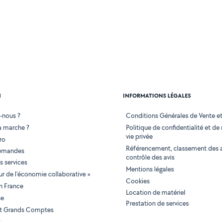
N
INFORMATIONS LÉGALES
-nous ?
Conditions Générales de Vente et 
 marche ?
Politique de confidentialité et de
vie privée
ro
Référencement, classement des 
demandes
contrôle des avis
 services
Mentions légales
tur de l'économie collaborative »
Cookies
en France
Location de matériel
se
Prestation de services
 et Grands Comptes
t