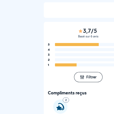
3,7/5
Basé sur 6 avis
5
4
3
2
1
Filtrer
Compliments reçus
2