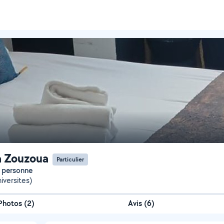
a Zouzoua
Particulier
la personne
iversites)
Photos
(
2
)
Avis (6)