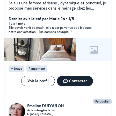
Je suis une femme sérieuse , dynamique et ponctuel, je
propose mes services dans le ménage chez les
particuliers , aide ménagère . je suis disponible tous les
jours à l'écoute de vos besoins, n'hésitez pas à me
Dernier avis laissé par Marie Jo : 1/5
contacter si besoin, je saurais vous donner satisfaction
Il y a 4 mois
Elle devait venir ce matin, elle n est ps venue et à bloquée
merci.
notre conversation... Pas compris pourquoi ?
Ménage
Rangement
Voir le profil
Contacter
Particulier
Emeline DUFOULON
Aide ménagère Ecolo
Dijon (J j Rousseau)