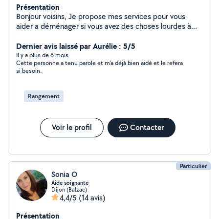
Présentation
Bonjour voisins, Je propose mes services pour vous
aider a déménager si vous avez des choses lourdes à
transporter cartons,meubles, pianos ... Je peux venir
accompagner également Je suis convivial et m'adapte
Dernier avis laissé par Aurélie : 5/5
au situation demandé ! Bien cordialement
Il y a plus de 6 mois
Cette personne a tenu parole et m’a déjà bien aidé et le refera
si besoin.
Rangement
Voir le profil
Contacter
Particulier
Sonia O
Aide soignante
Dijon (Balzac)
4,4/5
(14 avis)
Présentation