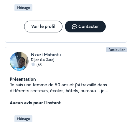
Ménage
Voir le profil
Contacter
Particulier
Nzuzi Matantu
Dijon (La Gare)
-/5
Présentation
Je suis une femme de 50 ans et j'ai travaillé dans
différents secteurs, écoles, hôtels, bureaux. . je
souhaiterais travailler pour des particuliers et garde
d'enfants .
Aucun avis pour l'instant
Ménage