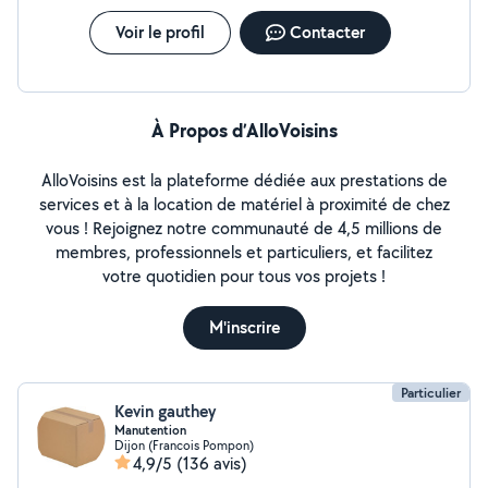
grande importance à la propreté, à l'hygiène et à la
satisfaction de mes clients. Je suis disponible selon vos
Voir le profil
Contacter
besoins et peux m'adapter à vos horaires. N'hésitez pas
à me contacter pour tout renseignement ou pour
convenir d'un rendez-vous. Au plaisir de vous aider
À Propos d’AlloVoisins
AlloVoisins est la plateforme dédiée aux prestations de
services et à la location de matériel à proximité de chez
vous ! Rejoignez notre communauté de 4,5 millions de
membres, professionnels et particuliers, et facilitez
votre quotidien pour tous vos projets !
M'inscrire
Particulier
Kevin gauthey
Manutention
Dijon (Francois Pompon)
4,9/5
(136 avis)