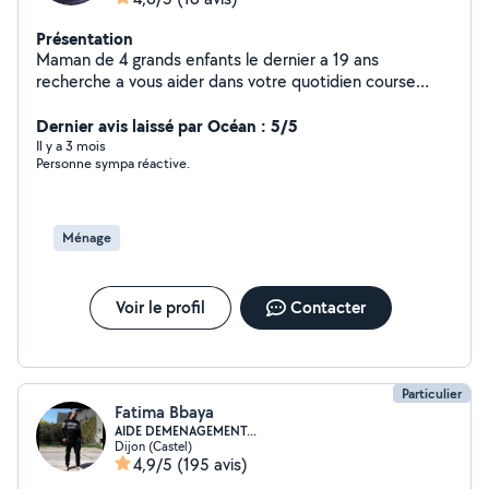
Présentation
Maman de 4 grands enfants le dernier a 19 ans
recherche a vous aider dans votre quotidien course
déménagement manutation visite animaux je souhaite
mettre mes compétences acquises lors de ma vie de
Dernier avis laissé par Océan : 5/5
maman solo au profit de chacun astuce système d force
Il y a 3 mois
Personne sympa réactive.
pour porter et déménager ( 20 déménagements au
cours de ma vie ) je ne suis pas professionnel et si je
sais pas faire je le dirai Côté tarif mon prix est le votre je
ne peux exiger un tarif étant non professionnel C'est le
Ménage
côté humain avant tout j'habite Dijon et me déplace en
transport en commun je suis assez disponible en journée
Voir le profil
Contacter
Particulier
Fatima Bbaya
AIDE DEMENAGEMENT...
Dijon (Castel)
4,9/5
(195 avis)