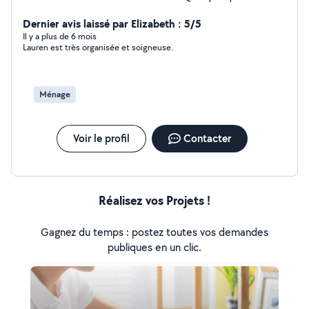
mission, je la réalise avec professionnalisme et le
sourire.
Dernier avis laissé par Elizabeth : 5/5
Il y a plus de 6 mois
Lauren est très organisée et soigneuse.
Ménage
Voir le profil
Contacter
Réalisez vos Projets !
Gagnez du temps : postez toutes vos demandes
publiques en un clic.