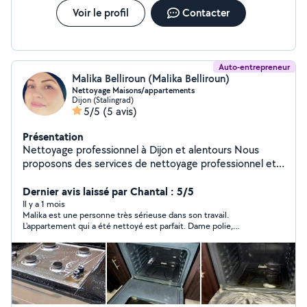
Voir le profil
Contacter
Auto-entrepreneur
Malika Belliroun (Malika Belliroun)
Nettoyage Maisons/appartements
Dijon (Stalingrad)
5/5
(5 avis)
Présentation
Nettoyage professionnel à Dijon et alentours Nous
proposons des services de nettoyage professionnel et
de ménage à domicile, destinés aux particuliers. Nous
intervenons pour le nettoyage de maisons et
Dernier avis laissé par Chantal : 5/5
d'appartements, ainsi que pour les fins de bail et
Il y a 1 mois
Malika est une personne très sérieuse dans son travail.
nettoyages après déménagement. Disponibles
L'appartement qui a été nettoyé est parfait. Dame polie,
rapidement, nous assurons un travail sérieux, efficace et
gentille et ponctuelle. Je conseille vivement
soigné, adapté à vos besoins. Nos prestations sont
réalisées dans le respect des normes d'hygiène, avec
une facturation claire et une assurance responsabilité
civile professionnelle pour votre tranquillité. Zone
d'intervention :Dijon et alentours Prestations: