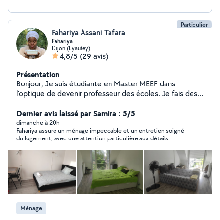
Particulier
Fahariya Assani Tafara
Fahariya
Dijon (Lyautey)
4,8/5
(29 avis)
Présentation
Bonjour, Je suis étudiante en Master MEEF dans
l'optique de devenir professeur des écoles. Je fais des
heures de ménage afin de financer mes études. Je fais
des heures de ménage tous les weekend. De nature
Dernier avis laissé par Samira : 5/5
maniaque, je fais en sorte de toujours satisfaire le client.
dimanche à 20h
Fahariya assure un ménage impeccable et un entretien soigné
du logement, avec une attention particulière aux détails.
Sérieuse, ponctuelle et réactive, je la recommande vivement !
Ménage