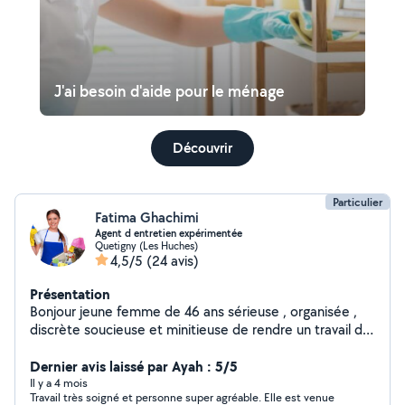
J'ai besoin d'aide pour le ménage
Découvrir
Particulier
Fatima Ghachimi
Agent d entretien expérimentée
Quetigny (Les Huches)
4,5/5
(24 avis)
Présentation
Bonjour jeune femme de 46 ans sérieuse , organisée ,
discrète soucieuse et minitieuse de rendre un travail de
qualité tout en respectant vos besoins et attentes .
Veillant à la propreté et l'ordre des lieux . Je suis a l aise
Dernier avis laissé par Ayah : 5/5
avec les tâches courantes et plus spécifiques.
Il y a 4 mois
Travail très soigné et personne super agréable. Elle est venue
Disponible pour des services d aide à la personne aide