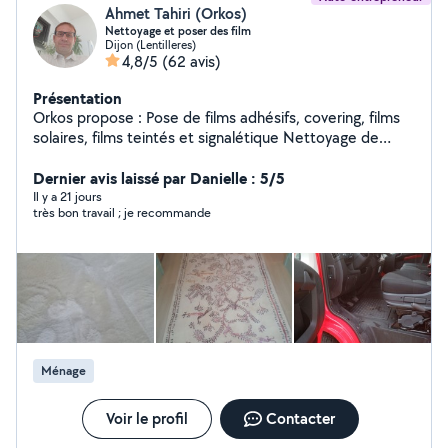
Ahmet Tahiri (Orkos)
Nettoyage et poser des film
Dijon (Lentilleres)
4,8/5
(62 avis)
Présentation
Orkos propose : Pose de films adhésifs, covering, films
solaires, films teintés et signalétique Nettoyage de
maison appartemet, bureaux locaux et. Nettoyage des
tapis canapé moquette etc. Nettoyage des véhicules
Dernier avis laissé par Danielle : 5/5
intérieur et extérieur sur plac. Débarrasser maisons
Il y a 21 jours
très bon travail ; je recommande
appartements Cavé etc. Déchetterie Poser film
adhésifs, décoratif, pose films solaires teinté,
vitrophanie,cover etc
Ménage
Voir le profil
Contacter