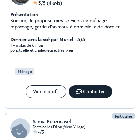
5/5
(4 avis)
Présentation
Bonjour, Je propose mes services de ménage,
repassage, garde d'animaux à domicile, aide dossier
administratif, classement, courses alimentaires ou
autres, transport de personne, préparation de repas,
Dernier avis laissé par Muriel : 5/5
montage petit meuble en kit. Je suis quelqu'un de
Il y a plus de 6 mois
ponctuelle et chaleureuse. très bien
confiance, sérieuse et rigoureuse, donc n'hésitez pas à
me contacter si vous avez besoin de mes services. A
bientôt ! Virginie
Ménage
Voir le profil
Contacter
Particulier
Samia Bouzouayel
Fontaine-lès-Dijon (Vieux Village)
-/5