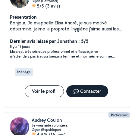
Dijon (Carrousel)
5/5
(3 avis)
Présentation
Bonjour, Je m'appelle Elisa André, je suis motivé
déterminé, j'aime la propreté l'hygiène j'aime aussi les
enfants c'est comme une passion pour moi. voilà en
quelques mots ma présentation. Merci
Dernier avis laissé par Jonathan : 5/5
Il y a 11 jours
Elisa est très sérieuse,professionnel et efficace.je ne
m’attendais pas à aussi bien.ma femme et moi même sommes
plus que ravie de la qualité de son travail et de sa bienveillance.
Ménage
Voir le profil
Contacter
Particulier
Audrey Coulon
Je vous aide volontiers
Dijon (Republique)
4,8/5
(16 avis)