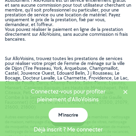
Absolument ! AlloVoisins est un service entièrement gratuit
et sans aucune commission pour tout utilisateur cherchant un
membre, qu’il soit professionnel ou particulier, pour une
prestation de service ou une location de matériel. Payez
uniquement le prix de la prestation, fixé par vous,
demandeur, et l’offreur.
Vous pouvez réaliser le paiement en ligne de la prestation
directement sur AlloVoisins, sans aucune commission ni frais
bancaires.
Sur AlloVoisins, trouvez toutes les prestations de services
pour réaliser votre projet de Femme de ménage sur la ville
de Dijon (Tire Pesseau, York, Arquebuse, Champmaillot,
Castel, Jouvence Ouest, Edouard Belin, J j Rousseau, Le
Bocage, Docteur Lavalle, La Charmette, Providence, Le Lac,
Clos de Pouilly, Darcy, Champ Perdrix, Saint-Pierre, Lyautey,
Mansart, Carrieres Bacquin, Les Hauts de Montchapet, Petit
Connectez-vous pour profiter
Citeaux, Petites Roches, Grangier, Tanneries, Greuze,
Combe à la Serpent Le Lac, Stalingrad, Charles de Gaulle,
pleinement d'AlloVoisins
Fauconnet) (Côte-d'Or, 21121, 21000, 21240, 21300, 21079,
21600, 21800)
M'inscrire
Autres exemples de prestations réalisées par nos membres : nettoyage
Carte
de maison, nettoyage d'appartement, nettoyage de vitres, nettoyage
de moquette, nettoyage de sol, cirage de parquet, entretien de maison,
Déjà inscrit ? Me connecter
nettoyage de location saisonnière, nettoyage de location de vacances,