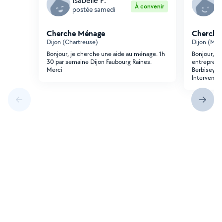
Isabelle P.
N
À convenir
postée samedi
p
Cherche Ménage
Cherche
Dijon (Chartreuse)
Dijon (Mo
Bonjour, je cherche une aide au ménage. 1h
Bonjour, j
30 par semaine Dijon Faubourg Raines.
entreprene
Merci
Berbisey, D
Interventio