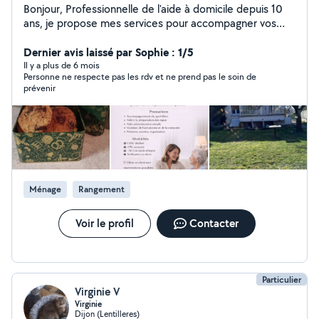
Bonjour, Professionnelle de l'aide à domicile depuis 10
ans, je propose mes services pour accompagner vos
proches avec bienveillance et respect. Mes services :
Préparation de repas (adaptés aux régimes) et aide à la
Dernier avis laissé par Sophie : 1/5
prise. Stimulation cognitive et maintien de l'autonomie.
Il y a plus de 6 mois
Personne ne respecte pas les rdv et ne prend pas le soin de
Aide administrative et vie quotidienne. Conditions : Tarif
prévenir
: 25 net/h (Éligible 50% crédit d'impôt immédiat via
CESU et aide APA). Disponibilité : Du lundi au vendredi
Ménage
Rangement
Voir le profil
Contacter
Particulier
Virginie V
Virginie
Dijon (Lentilleres)