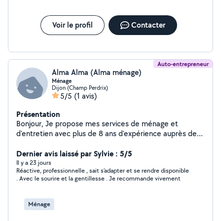
Voir le profil
Contacter
Auto-entrepreneur
Alma Alma (Alma ménage)
Ménage
Dijon (Champ Perdrix)
5/5
(1 avis)
Présentation
Bonjour, Je propose mes services de ménage et
d'entretien avec plus de 8 ans d'expérience auprès de
particuliers et de professionnels. J'interviens pour :
Ménage de maisons et d'appartements Entretien de
Dernier avis laissé par Sylvie : 5/5
bureaux Nettoyage de salons de coiffure, commerces
Il y a 23 jours
Réactive, professionnelle , sait s’adapter et se rendre disponible
et locaux professionnels Dépoussiérage et nettoyage
. Avec le sourire et la gentillesse . Je recommande vivement
des sols Entretien des cuisines et salles de bain
Repassage et entretien du linge Ménage régulier ou
ponctuel Sérieuse, ponctuelle, discrète et organisée, je
Ménage
réalise un travail soigné et de qualité. J'accorde une