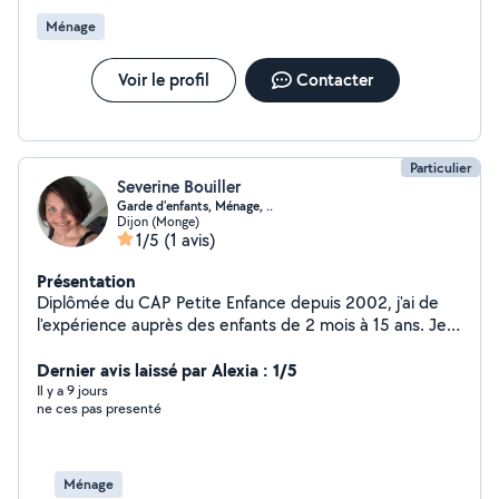
Nettoyage professionnel Ménage à domicile Maisons et
Ménage
appartements Fin de bail/après déménagement
Contactez-nous pour un devis rapide est personnalisé.
Voir le profil
Contacter
Particulier
Severine Bouiller
Garde d'enfants, Ménage, ..
Dijon (Monge)
1/5
(1 avis)
Présentation
Diplômée du CAP Petite Enfance depuis 2002, j'ai de
l'expérience auprès des enfants de 2 mois à 15 ans. Je
suis disponible pour faire l'entretien de votre logement
régulièrement ou ponctuellement. Je suis également
Dernier avis laissé par Alexia : 1/5
disponible pour m'occuper de vos animaux.
Il y a 9 jours
ne ces pas presenté
Ménage