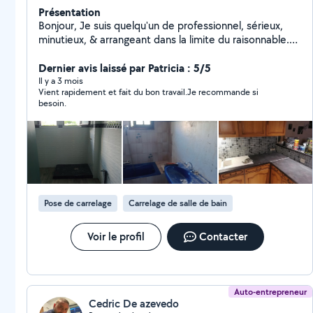
Présentation
Bonjour, Je suis quelqu'un de professionnel, sérieux,
minutieux, & arrangeant dans la limite du raisonnable.
Je touche à tout (sauf l'électricité) : Plâtrerie &
peinture Revêtements de sol Pose de
Dernier avis laissé par Patricia : 5/5
lino,parquet,carrelage Montage de meubles Création
Il y a 3 mois
Vient rapidement et fait du bon travail.Je recommande si
de meubles, dressing, abris de jardin Entretien &
besoin.
propreté jardin Nettoyage terrasse, murets Pose de
portail, clôture, pavé Aide au déménagement Travaux
intérieur/extérieur Neuf & Rénovation N'hésitez pas à
me contacter si vous souhaitez des photos de ce que
je fais, ou des informations complémentaires. Au plaisir.
Pose de carrelage
Carrelage de salle de bain
Voir le profil
Contacter
Auto-entrepreneur
Cedric De azevedo