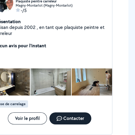
Plaquiste peintre carreleur
Magny-Montarlot (Magny-Montarlot)
-/5
ésentation
tisan depuis 2002 , en tant que plaquiste peintre et
releur
cun avis pour l'instant
se de carrelage
Voir le profil
Contacter