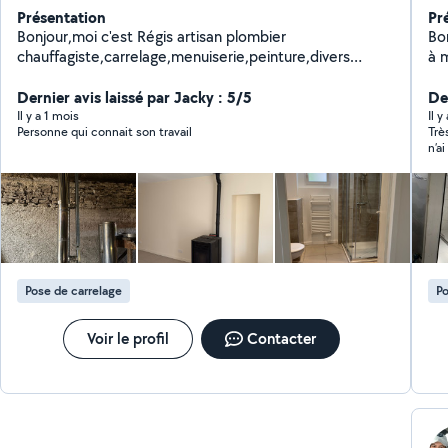
Présentation
Pr
Bonjour,moi c'est Régis artisan plombier
Bo
chauffagiste,carrelage,menuiserie,peinture,divers
à 
n'hésitez pas à me contacter, je serai ravi d'échanger
du 
avec vous pour vous aidez à réaliser vos projets de
Dernier avis laissé par Jacky : 5/5
Der
rénovation ou de dépannage. A bientôt Régis D.
Il y a 1 mois
Il 
Personne qui connait son travail
Trè
n’a
Pose de carrelage
Po
Voir le profil
Contacter