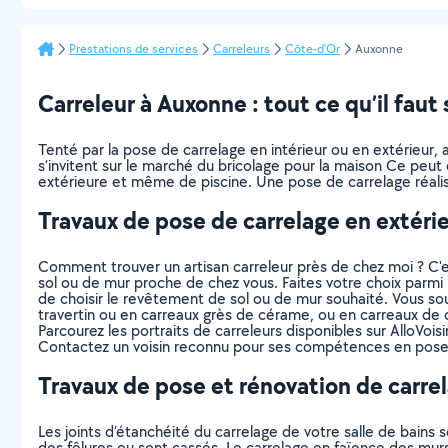
Prestations de services
Carreleurs
Côte-d'Or
Auxonne
Carreleur à Auxonne : tout ce qu’il faut 
Tenté par la pose de carrelage en intérieur ou en extérieur,
s’invitent sur le marché du bricolage pour la maison Ce peut 
extérieure et même de piscine. Une pose de carrelage réalisé
Travaux de pose de carrelage en extéri
Comment trouver un artisan carreleur près de chez moi ? C
sol ou de mur proche de chez vous. Faites votre choix parmi u
de choisir le revêtement de sol ou de mur souhaité. Vous souha
travertin ou en carreaux grès de cérame, ou en carreaux de 
Parcourez les portraits de carreleurs disponibles sur AlloVoisin
Contactez un voisin reconnu pour ses compétences en pose de
Travaux de pose et rénovation de carrel
Les joints d’étanchéité du carrelage de votre salle de bains
des fêlures ou sont cassés. Le carrelage en faïence des mur