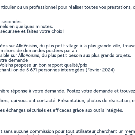
culier ou un professionnel pour réaliser toutes vos prestations, d
s secondes.
nnels en quelques minutes.
sécurisée et faites votre choix !
sur AlloVoisins, du plus petit village à la plus grande ville, tro
 millions de demandes postées par an
ible sur AlloVoisins, du plus petit besoin aux plus grands projets.
votre demande
oVoisins propose un bon rapport qualité/prix
chantillon de 5 671 personnes interrogées (Février 2024)
remière réponse à votre demande. Postez votre demande et trouve
ers, qui vous ont contacté. Présentation, photos de réalisation, exp
s échanges sécurisés et efficaces grâce aux outils intégrés.
et sans aucune commission pour tout utilisateur cherchant un membre