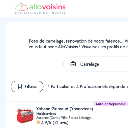
Pose de carrelage, rénovation de votre faïence… Vou
vous faut avec AlloVoisins ! Visualisez les profils 
Filtres
1 Particulier et 4 Professionnels réponden
Auto-entrepreneur
Yohann Grimaud (Yoservices)
Multiservices
Auxonne (Centre Ville-Rte de Labergement)
4,9/5
(21 avis)