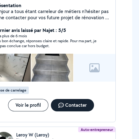
ésentation
njour a tous étant carreleur de métiers n'hésiter pas
me contacter pour vos future projet de rénovation ou
neuf !
nier avis laissé par Najet : 5/5
y a plus de 6 mois
s bon échange, réponses claire et rapide. Pour ma part, je
i pas conclue car hors budget.
se de carrelage
Voir le profil
Contacter
Auto-entrepreneur
Leroy W (Leroy)