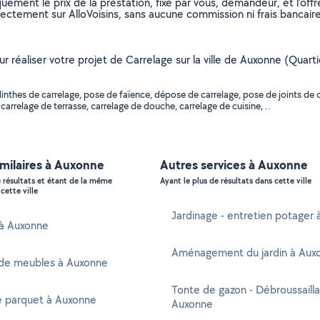
uement le prix de la prestation, fixé par vous, demandeur, et l’offr
rectement sur AlloVoisins, sans aucune commission ni frais bancaire
our réaliser votre projet de Carrelage sur la ville de Auxonne (Quar
nthes de carrelage, pose de faïence, dépose de carrelage, pose de joints de c
arrelage de terrasse, carrelage de douche, carrelage de cuisine, ..
imilaires à Auxonne
Autres services à Auxonne
e résultats et étant de la même
Ayant le plus de résultats dans cette ville
cette ville
Jardinage - entretien potager
 à Auxonne
Aménagement du jardin à Aux
de meubles à Auxonne
Tonte de gazon - Débroussaill
e parquet à Auxonne
Auxonne