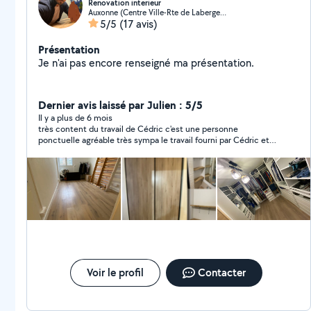
Renovation interieur
Auxonne (Centre Ville-Rte de Labergement)
5/5
(17 avis)
Présentation
Je n'ai pas encore renseigné ma présentation.
Dernier avis laissé par Julien : 5/5
Il y a plus de 6 mois
très content du travail de Cédric c'est une personne
ponctuelle agréable très sympa le travail fourni par Cédric et
très méticuleux très professionnel et propre super satisfait
d'avoir fait affaire avec lui et compte refaire appel à lui pour
d'autres travaux
Voir le profil
Contacter