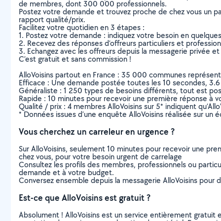
de membres, dont 300 000 professionnels.
Postez votre demande et trouvez proche de chez vous un parti
rapport qualité/prix.
Facilitez votre quotidien en 3 étapes :
1. Postez votre demande : indiquez votre besoin en quelque
2. Recevez des réponses d’offreurs particuliers et professio
3. Echangez avec les offreurs depuis la messagerie privée et 
C’est gratuit et sans commission !
AlloVoisins partout en France : 35 000 communes représentées 
Efficace : Une demande postée toutes les 10 secondes, 3.6
Généraliste : 1 250 types de besoins différents, tout est poss
Rapide : 10 minutes pour recevoir une première réponse à 
Qualité / prix : 4 membres AlloVoisins sur 5* indiquent qu’All
* Données issues d’une enquête AlloVoisins réalisée sur un é
Vous cherchez un carreleur en urgence ?
Sur AlloVoisins, seulement 10 minutes pour recevoir une p
chez vous, pour votre besoin urgent de carrelage
Consultez les profils des membres, professionnels ou particuli
demande et à votre budget.
Conversez ensemble depuis la messagerie AlloVoisins pour de
Est-ce que AlloVoisins est gratuit ?
Absolument ! AlloVoisins est un service entièrement gratuit 