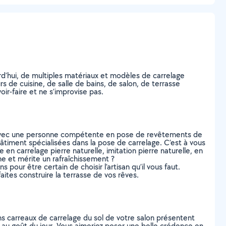
urd’hui, de multiples matériaux et modèles de carrelage
s de cuisine, de salle de bains, de salon, de terrasse
ir-faire et ne s’improvise pas.
ct avec une personne compétente en pose de revêtements de
bâtiment spécialisées dans la pose de carrelage. C’est à vous
 en carrelage pierre naturelle, imitation pierre naturelle, en
ne et mérite un rafraîchissement ?
s pour être certain de choisir l’artisan qu’il vous faut.
ites construire la terrasse de vos rêves.
ins carreaux de carrelage du sol de votre salon présentent
 au goût du jour. Vous aimeriez poser une belle crédence en