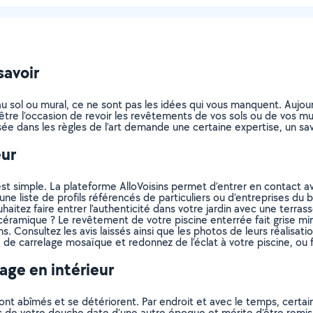
savoir
 au sol ou mural, ce ne sont pas les idées qui vous manquent. Aujo
être l’occasion de revoir les revêtements de vos sols ou de vos mur
e dans les règles de l’art demande une certaine expertise, un savo
eur
'est simple. La plateforme AlloVoisins permet d’entrer en conta
ne liste de profils référencés de particuliers ou d’entreprises du 
itez faire entrer l’authenticité dans votre jardin avec une terrasse
céramique ? Le revêtement de votre piscine enterrée fait grise mi
s. Consultez les avis laissés ainsi que les photos de leurs réalisation
 carrelage mosaïque et redonnez de l’éclat à votre piscine, ou fa
age en intérieur
 sont abîmés et se détériorent. Par endroit et avec le temps, certa
s de votre douche date d’une autre époque et mérite d’être remis